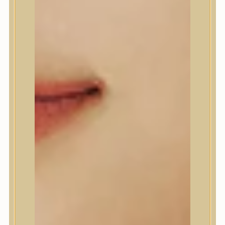
Abib
AMPLE:N
Anlan
ANUA
APLB
APRILSKIN
Arencia
Aromatica
AXIS-Y
Beauty of Joseon
Biodance
By Wishtrend
Celimax
Centellian24
CLIO
Colorkey
Cosrx
d’Alba
Daeng Gi Meo Ri