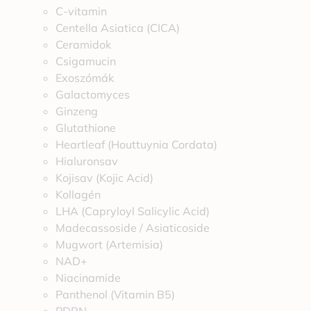
C-vitamin
Centella Asiatica (CICA)
Ceramidok
Csigamucin
Exoszómák
Galactomyces
Ginzeng
Glutathione
Heartleaf (Houttuynia Cordata)
Hialuronsav
Kojisav (Kojic Acid)
Kollagén
LHA (Capryloyl Salicylic Acid)
Madecassoside / Asiaticoside
Mugwort (Artemisia)
NAD+
Niacinamide
Panthenol (Vitamin B5)