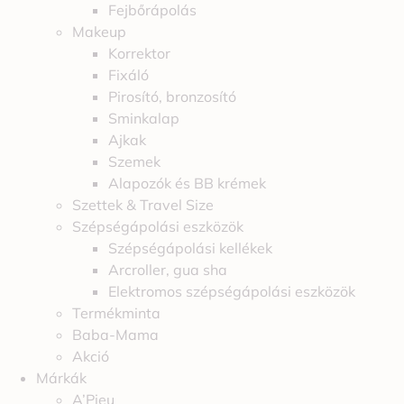
Fejbőrápolás
Makeup
Korrektor
Fixáló
Pirosító, bronzosító
Sminkalap
Ajkak
Szemek
Alapozók és BB krémek
Szettek & Travel Size
Szépségápolási eszközök
Szépségápolási kellékek
Arcroller, gua sha
Elektromos szépségápolási eszközök
Termékminta
Baba-Mama
Akció
Márkák
A’Pieu