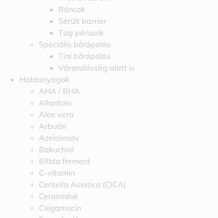
Ráncok
Sérült barrier
Tág pórusok
Speciális bőrápolás
Tini bőrápolás
Várandósság alatt is
Hatóanyagok
AHA / BHA
Allantoin
Aloe vera
Arbutin
Azelainsav
Bakuchiol
Bifida ferment
C-vitamin
Centella Asiatica (CICA)
Ceramidok
Csigamucin