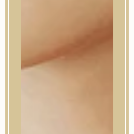
dear, Klairs
Dr.Althea
Dr.Melaxin
Dr.nineteen
Dr.Reju-All
Elizavecca
EQQUALBERRY
Esthetic House
Etude
Farm stay
Fraijour
Frudia
fwee
Goodal
GROWUS
HaruHaru Wonder
Heimish
HEVEBLUE