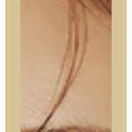
Termékek
Trendi
Bőrápolás
Bőrápolás
Arctisztító
Hámlasztó
Tonik, Tonerpárna, Arcpermet
Esszencia
Szérum, ampulla
Fátyolmaszk, maszk
Szemkörnyékápoló
Szemkörnyékápoló
Szempillaszérum
Arckrém, hidratáló krém
Fényvédelem
Éjszakai bőrápolás
Testápolás
Testápolás
Nyak- és dekoltázs