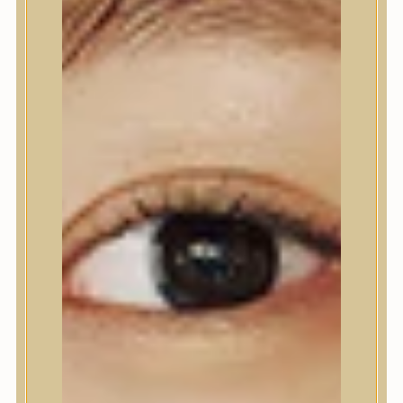
Ajakápolás
Testápolás
Testápolás
Tusfürdő
Testradír és hámlasztó
Kézápolás
Lábápolás
Hajápolás
Hajápolás
Hajápoló eszközök
Sampon
Hajpakolás / Kondícionáló
Hajápoló ampulla
Hajápoló esszencia
Hajolaj
Fejbőrápolás
Makeup
Makeup