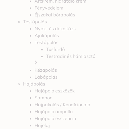
Arckrém, hidratáló krém
Fényvédelem
Éjszakai bőrápolás
Testápolás
Nyak- és dekoltázs
Ajakápolás
Testápolás
Tusfürdő
Testradír és hámlasztó
Kézápolás
Lábápolás
Hajápolás
Hajápoló eszközök
Sampon
Hajpakolás / Kondícionáló
Hajápoló ampulla
Hajápoló esszencia
Hajolaj