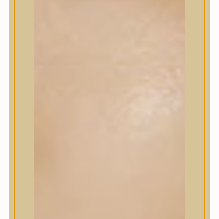
Korrektor
Fixáló
Pirosító, bronzosító
Sminkalap
Ajkak
Szemek
Alapozók és BB krémek
Szettek & Travel Size
Szépségápolási eszközök
Szépségápolási eszközök
Szépségápolási kellékek
Arcroller, gua sha
Elektromos szépségápolási eszközök
Termékminta
Baba-Mama
Akció
Márkák
Márkák
A’Pieu