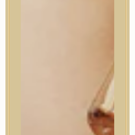
House of Dohwa
House of Hur
I Dew Care
I’m From
id PLACOSMETICS
ilso
Isntree
iUNIK
Javin de Seoul
JULYME
Jumiso
K-SECRET
Kaine
KLAVUU
La’dor
LalaRecipe
Ma:nyo Factory
Máry & May
Masil