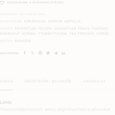
HOZZÁADOM A KÍVÁNSÁGLISTÁHOZ
CIKKSZÁM:
SKN1525030JA
KATEGÓRIÁK:
BŐRÁPOLÁS
,
SZÉRUM, AMPULLA
CÍMKÉK:
EGYENETLEN FELSZÍN
,
EGYENETLEN TÓNUS
,
FAKÓSÁG
,
KOMBINÁLT
,
NORMÁL
,
PIGMENTFOLTOK
,
TÁG PÓRUSOK
,
ZSÍROS
MÁRKA:
SKIN1004
MEGOSZTÁS
LEÍRÁS
ÖSSZETEVŐK / JELLEMZŐK
HASZNÁLAT
Leírás
Niacinamiddal készült, amely segít finomítani a pórusokat