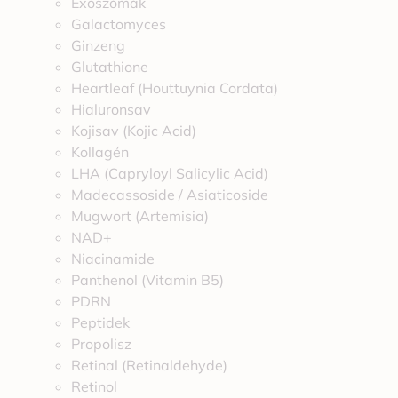
Exoszómák
Galactomyces
Ginzeng
Glutathione
Heartleaf (Houttuynia Cordata)
Hialuronsav
Kojisav (Kojic Acid)
Kollagén
LHA (Capryloyl Salicylic Acid)
Madecassoside / Asiaticoside
Mugwort (Artemisia)
NAD+
Niacinamide
Panthenol (Vitamin B5)
PDRN
Peptidek
Propolisz
Retinal (Retinaldehyde)
Retinol