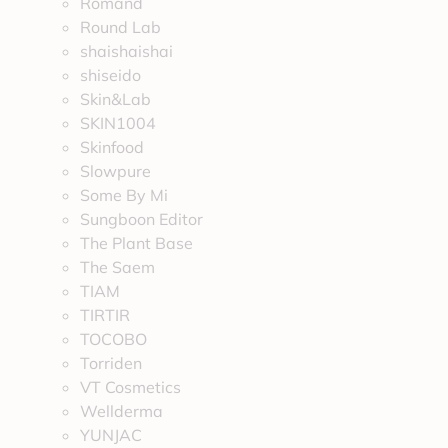
Romand
Round Lab
shaishaishai
shiseido
Skin&Lab
SKIN1004
Skinfood
Slowpure
Some By Mi
Sungboon Editor
The Plant Base
The Saem
TIAM
TIRTIR
TOCOBO
Torriden
VT Cosmetics
Wellderma
YUNJAC