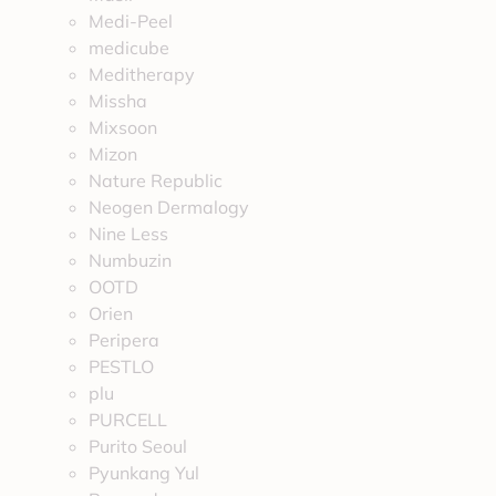
Medi-Peel
medicube
Meditherapy
Missha
Mixsoon
Mizon
Nature Republic
Neogen Dermalogy
Nine Less
Numbuzin
OOTD
Orien
Peripera
PESTLO
plu
PURCELL
Purito Seoul
Pyunkang Yul