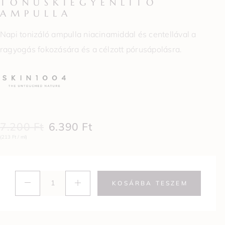
TÓNUSKIEGYENLÍTŐ
AMPULLA
Napi tonizáló ampulla niacinamiddal és centellával a
ragyogás fokozására és a célzott pórusápolásra.
7.200
Ft
6.390
Ft
(213 Ft / ml)
KOSÁRBA TESZEM