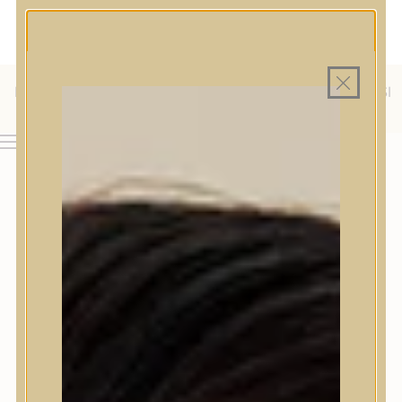
MAGYAR WEBÁRUHÁZ
MINDEN TERMÉK SAJÁT HAZAI RAKTÁRON
INGYENES SZÁLLÍTÁS 19.999 FT FELETT MAGYARORSZÁGRA
KÜLFÖLDRE IS SZÁLLÍTUNK - WE SHIP TO HR, IT, RO, SI
& SK