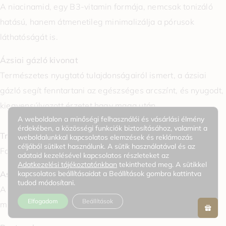
A niacinamid, egy B3-vitamin formája, nemcsak tonizáló
hatású, hanem átmenetileg minimalizálja a pórusok
láthatóságát is.
Ázsiai gázló kivonat
Természetes nyugtató tulajdonságairól ismert, a ázsiai
gázló segít fenntartani az egészséges arcszínt, és nyugodt,
kiegyensúlyozott érzetet hagy maga után.
A weboldalon a minőségi felhasználói és vásárlási élmény
érdekében, a közösségi funkciók biztosításához, valamint a
Tranexámsav
weboldalunkkal kapcsolatos elemzések és reklámozás
céljából sütiket használunk. A sütik használatával és az
Fokozza a bőr ragyogását és finomítja a bőr textúráját.
adataid kezelésével kapcsolatos részleteket az
Adatkezelési tájékoztatónkban
tekintheted meg. A sütikkel
kapcsolatos beállításaidat a Beállítások gombra kattintva
Aszkorbil-glükozid
tudod módosítani.
A C-vitamin stabilizált formája, amely világosítja a bőrt,
Elfogadom
Beállítások
miközben segít kiegyenlíteni a bőr tónusát és textúráját.