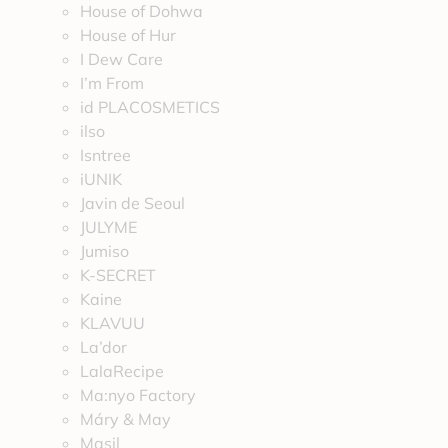
House of Dohwa
House of Hur
I Dew Care
I’m From
id PLACOSMETICS
ilso
Isntree
iUNIK
Javin de Seoul
JULYME
Jumiso
K-SECRET
Kaine
KLAVUU
La’dor
LalaRecipe
Ma:nyo Factory
Máry & May
Masil