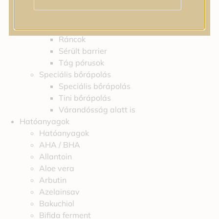
Irritáció
Pigmentfoltok
Problémás bőr
Ráncok
Sérült barrier
Tág pórusok
Speciális bőrápolás
Speciális bőrápolás
Tini bőrápolás
Várandósság alatt is
Hatóanyagok
Hatóanyagok
AHA / BHA
Allantoin
Aloe vera
Arbutin
Azelainsav
Bakuchiol
Bifida ferment