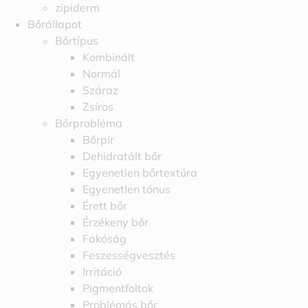
zipiderm
Bőrállapot
Bőrtípus
Kombinált
Normál
Száraz
Zsíros
Bőrprobléma
Bőrpír
Dehidratált bőr
Egyenetlen bőrtextúra
Egyenetlen tónus
Érett bőr
Érzékeny bőr
Fakóság
Feszességvesztés
Irritáció
Pigmentfoltok
Problémás bőr