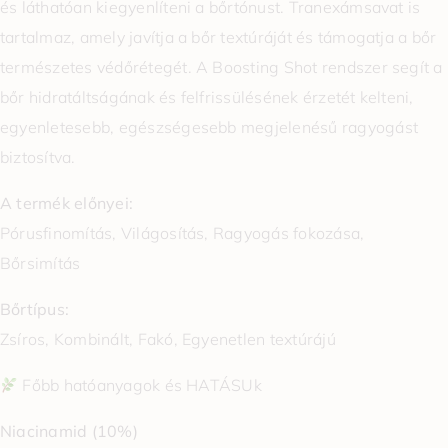
és láthatóan kiegyenlíteni a bőrtónust. Tranexámsavat is
tartalmaz, amely javítja a bőr textúráját és támogatja a bőr
természetes védőrétegét. A Boosting Shot rendszer segít a
bőr hidratáltságának és felfrissülésének érzetét kelteni,
egyenletesebb, egészségesebb megjelenésű ragyogást
biztosítva.
A termék előnyei:
Pórusfinomítás, Világosítás, Ragyogás fokozása,
Bőrsimítás
Bőrtípus:
Zsíros, Kombinált, Fakó, Egyenetlen textúrájú
Főbb hatóanyagok és HATÁSUk
Niacinamid (10%)