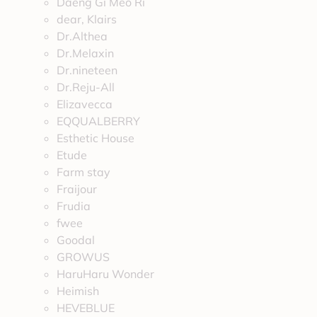
Daeng Gi Meo Ri
dear, Klairs
Dr.Althea
Dr.Melaxin
Dr.nineteen
Dr.Reju-All
Elizavecca
EQQUALBERRY
Esthetic House
Etude
Farm stay
Fraijour
Frudia
fwee
Goodal
GROWUS
HaruHaru Wonder
Heimish
HEVEBLUE