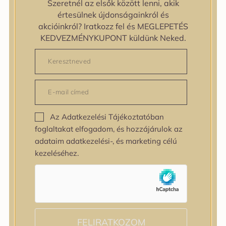
zipiderm
Szeretnél az elsők között lenni, akik
Bőrállapot
értesülnek újdonságainkról és
Bőrállapot
akcióinkról? Iratkozz fel és MEGLEPETÉS
Bőrtípus
KEDVEZMÉNYKUPONT küldünk Neked.
Bőrtípus
Kombinált
Normál
Száraz
Zsíros
Bőrprobléma
Az Adatkezelési Tájékoztatóban
Bőrprobléma
foglaltakat elfogadom, és hozzájárulok az
Bőrpír
adataim adatkezelési-, és marketing célú
Dehidratált bőr
kezeléséhez.
Egyenetlen bőrtextúra
Egyenetlen tónus
Érett bőr
Érzékeny bőr
Fakóság
Feszességvesztés
FELIRATKOZOM