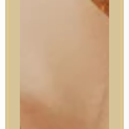
Medi-Peel
medicube
Meditherapy
Missha
Mixsoon
Mizon
Nature Republic
Neogen Dermalogy
Nine Less
Numbuzin
OOTD
Orien
Peripera
PESTLO
plu
PURCELL
Purito Seoul
Pyunkang Yul
Romand