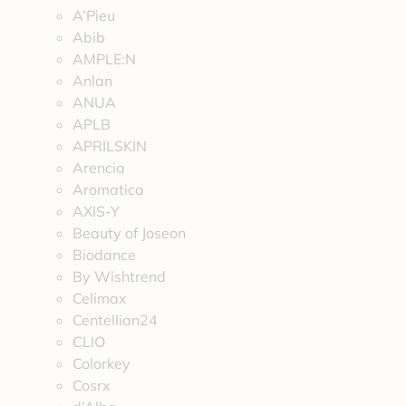
A’Pieu
Abib
AMPLE:N
Anlan
ANUA
APLB
APRILSKIN
Arencia
Aromatica
AXIS-Y
Beauty of Joseon
Biodance
By Wishtrend
Celimax
Centellian24
CLIO
Colorkey
Cosrx