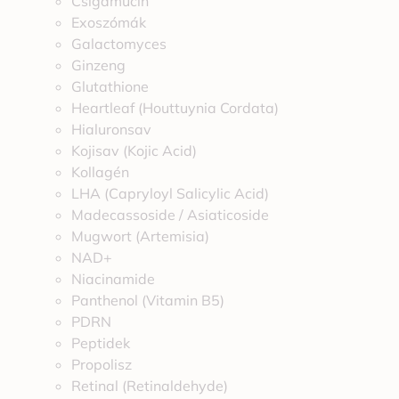
Csigamucin
Exoszómák
Galactomyces
Ginzeng
Glutathione
Heartleaf (Houttuynia Cordata)
Hialuronsav
Kojisav (Kojic Acid)
Kollagén
LHA (Capryloyl Salicylic Acid)
Madecassoside / Asiaticoside
Mugwort (Artemisia)
NAD+
Niacinamide
Panthenol (Vitamin B5)
PDRN
Peptidek
Propolisz
Retinal (Retinaldehyde)