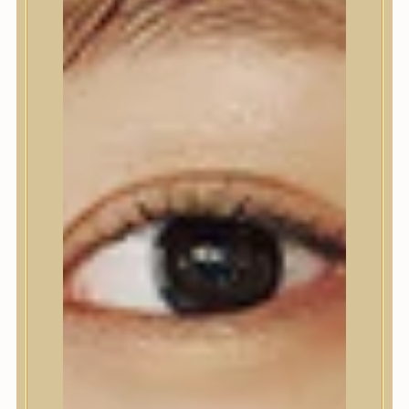
Nyak- és dekoltázs
Ajakápolás
Testápolás
Testápolás
Tusfürdő
Testradír és hámlasztó
Kézápolás
Lábápolás
Hajápolás
Hajápolás
Hajápoló eszközök
Sampon
Hajpakolás / Kondícionáló
Hajápoló ampulla
Hajápoló esszencia
Hajolaj
Fejbőrápolás
Makeup
Makeup