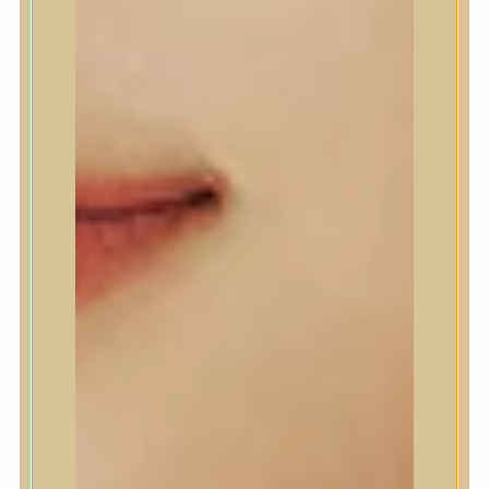
A’Pieu
Abib
AMPLE:N
Anlan
ANUA
APLB
APRILSKIN
Arencia
Aromatica
AXIS-Y
Beauty of Joseon
Biodance
By Wishtrend
Celimax
Centellian24
CLIO
Colorkey
Cosrx
d’Alba