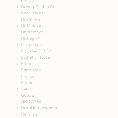
d’Alba
Daeng Gi Meo Ri
dear, Klairs
Dr.Althea
Dr.Melaxin
Dr.nineteen
Dr.Reju-All
Elizavecca
EQQUALBERRY
Esthetic House
Etude
Farm stay
Fraijour
Frudia
fwee
Goodal
GROWUS
HaruHaru Wonder
Heimish