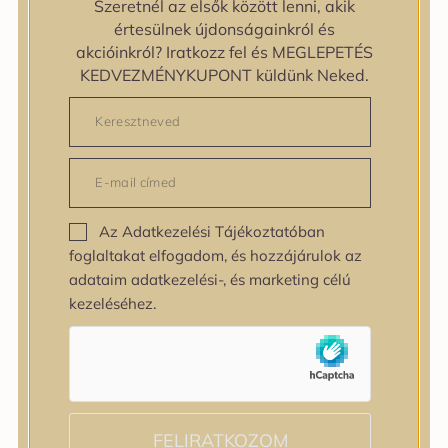
Szeretnél az elsők között lenni, akik
zipiderm
értesülnek újdonságainkról és
Bőrállapot
akcióinkról? Iratkozz fel és MEGLEPETÉS
Bőrállapot
KEDVEZMÉNYKUPONT küldünk Neked.
Bőrtípus
Bőrtípus
Kombinált
Normál
Száraz
Zsíros
Az Adatkezelési Tájékoztatóban
Bőrprobléma
foglaltakat elfogadom, és hozzájárulok az
Bőrprobléma
adataim adatkezelési-, és marketing célú
Bőrpír
kezeléséhez.
Dehidratált bőr
Egyenetlen bőrtextúra
Egyenetlen tónus
Érett bőr
Érzékeny bőr
Fakóság
FELIRATKOZOM