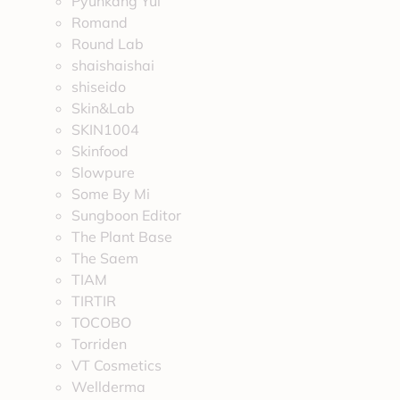
Pyunkang Yul
Romand
Round Lab
shaishaishai
shiseido
Skin&Lab
SKIN1004
Skinfood
Slowpure
Some By Mi
Sungboon Editor
The Plant Base
The Saem
TIAM
TIRTIR
TOCOBO
Torriden
VT Cosmetics
Wellderma