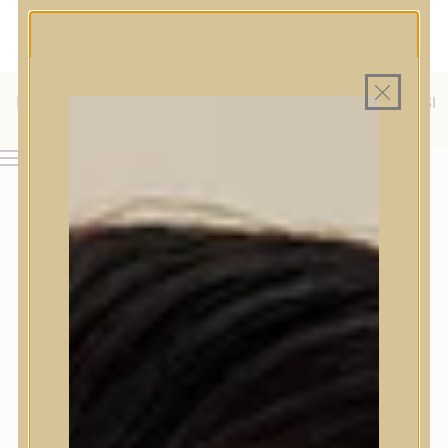
MAGYAR WEBÁRUHÁZ
MINDEN TERMÉK SAJÁT HAZAI RAKTÁRON
INGYENES SZÁLLÍTÁS 19.999 FT FELETT MAGYARORSZÁGRA
KÜLFÖLDRE IS SZÁLLÍTUNK - WE SHIP TO HR, IT, RO, SI
& SK