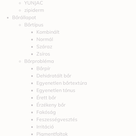
YUNJAC
zipiderm
Bőrállapot
Bőrtípus
Kombinált
Normál
Száraz
Zsíros
Bőrprobléma
Bőrpír
Dehidratált bőr
Egyenetlen bőrtextúra
Egyenetlen tónus
Érett bőr
Érzékeny bőr
Fakóság
Feszességvesztés
Irritáció
Pigmentfoltok