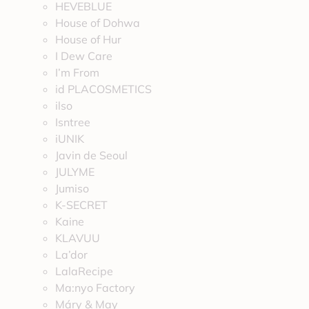
HEVEBLUE
House of Dohwa
House of Hur
I Dew Care
I’m From
id PLACOSMETICS
ilso
Isntree
iUNIK
Javin de Seoul
JULYME
Jumiso
K-SECRET
Kaine
KLAVUU
La’dor
LalaRecipe
Ma:nyo Factory
Máry & May