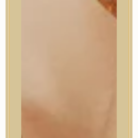
Masil
Medi-Peel
medicube
Meditherapy
Missha
Mixsoon
Mizon
Nature Republic
Neogen Dermalogy
Nine Less
Numbuzin
OOTD
Orien
Peripera
PESTLO
plu
PURCELL
Purito Seoul
Pyunkang Yul