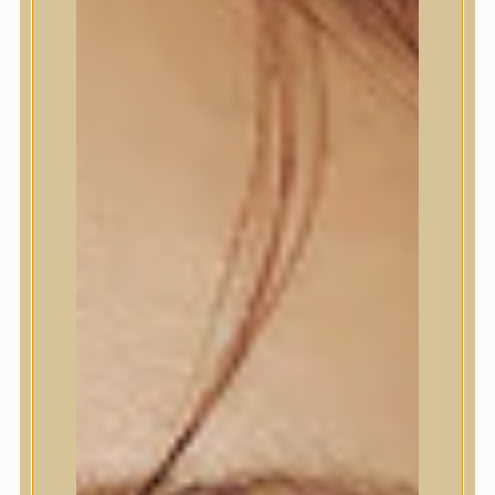
Termékek
Termékek
Trendi
Bőrápolás
Bőrápolás
Arctisztító
Hámlasztó
Tonik, Tonerpárna, Arcpermet
Esszencia
Szérum, ampulla
Fátyolmaszk, maszk
Szemkörnyékápoló
Szemkörnyékápoló
Szempillaszérum
Arckrém, hidratáló krém
Fényvédelem
Éjszakai bőrápolás
Testápolás
Testápolás