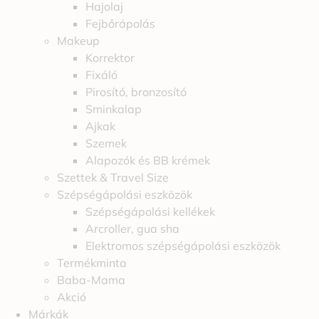
Hajolaj
Fejbőrápolás
Makeup
Korrektor
Fixáló
Pirosító, bronzosító
Sminkalap
Ajkak
Szemek
Alapozók és BB krémek
Szettek & Travel Size
Szépségápolási eszközök
Szépségápolási kellékek
Arcroller, gua sha
Elektromos szépségápolási eszközök
Termékminta
Baba-Mama
Akció
Márkák