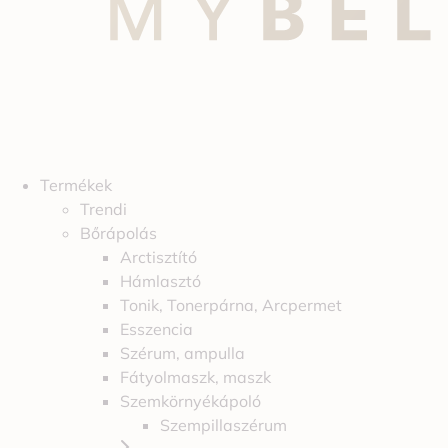
Termékek
Trendi
Bőrápolás
Arctisztító
Hámlasztó
Tonik, Tonerpárna, Arcpermet
Esszencia
Szérum, ampulla
Fátyolmaszk, maszk
Szemkörnyékápoló
Szempillaszérum