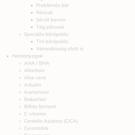
Problémás bőr
Ráncok
Sérült barrier
Tág pórusok
Speciális bőrápolás
Tini bőrápolás
Várandósság alatt is
Hatóanyagok
AHA / BHA
Allantoin
Aloe vera
Arbutin
Azelainsav
Bakuchiol
Bifida ferment
C-vitamin
Centella Asiatica (CICA)
Ceramidok