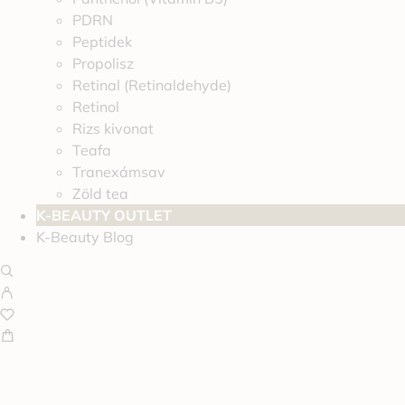
PDRN
Peptidek
Propolisz
Retinal (Retinaldehyde)
Retinol
Rizs kivonat
Teafa
Tranexámsav
Zöld tea
K-BEAUTY OUTLET
K-Beauty Blog