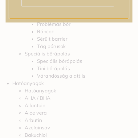
Feszességvesztés
Irritáció
Pigmentfoltok
Problémás bőr
Ráncok
Sérült barrier
Tág pórusok
Speciális bőrápolás
Speciális bőrápolás
Tini bőrápolás
Várandósság alatt is
Hatóanyagok
Hatóanyagok
AHA / BHA
Allantoin
Aloe vera
Arbutin
Azelainsav
Bakuchiol