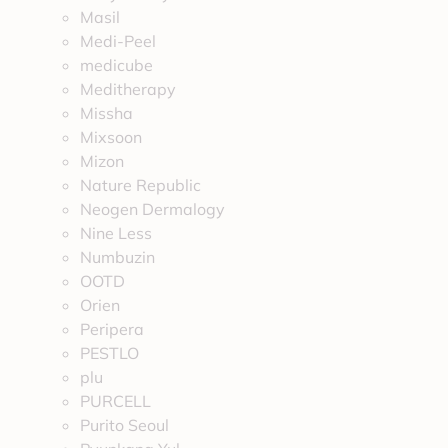
Masil
Medi-Peel
medicube
Meditherapy
Missha
Mixsoon
Mizon
Nature Republic
Neogen Dermalogy
Nine Less
Numbuzin
OOTD
Orien
Peripera
PESTLO
plu
PURCELL
Purito Seoul