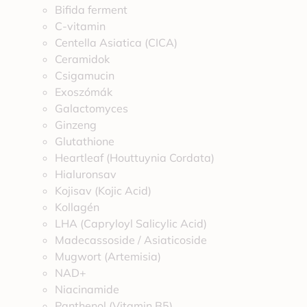
Bifida ferment
C-vitamin
Centella Asiatica (CICA)
Ceramidok
Csigamucin
Exoszómák
Galactomyces
Ginzeng
Glutathione
Heartleaf (Houttuynia Cordata)
Hialuronsav
Kojisav (Kojic Acid)
Kollagén
LHA (Capryloyl Salicylic Acid)
Madecassoside / Asiaticoside
Mugwort (Artemisia)
NAD+
Niacinamide
Panthenol (Vitamin B5)