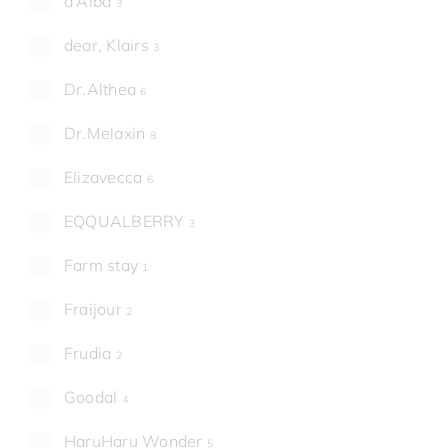
d'Alba
3
dear, Klairs
3
Dr.Althea
6
Dr.Melaxin
8
Elizavecca
6
EQQUALBERRY
3
Farm stay
1
Fraijour
2
Frudia
2
Goodal
4
HaruHaru Wonder
5