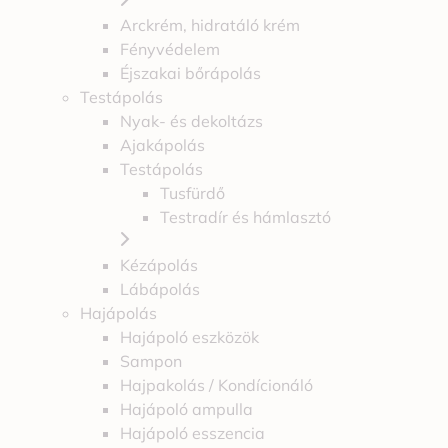
Arckrém, hidratáló krém
Fényvédelem
Éjszakai bőrápolás
Testápolás
Nyak- és dekoltázs
Ajakápolás
Testápolás
Tusfürdő
Testradír és hámlasztó
Kézápolás
Lábápolás
Hajápolás
Hajápoló eszközök
Sampon
Hajpakolás / Kondícionáló
Hajápoló ampulla
Hajápoló esszencia