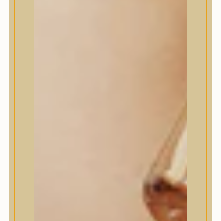
House of Dohwa
House of Hur
I Dew Care
I’m From
id PLACOSMETICS
ilso
Isntree
iUNIK
Javin de Seoul
JULYME
Jumiso
K-SECRET
Kaine
KLAVUU
La’dor
LalaRecipe
Ma:nyo Factory
Máry & May