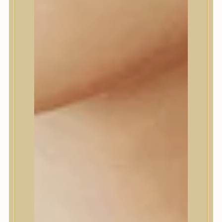
Daeng Gi Meo Ri
dear, Klairs
Dr.Althea
Dr.Melaxin
Dr.nineteen
Dr.Reju-All
Elizavecca
EQQUALBERRY
Esthetic House
Etude
Farm stay
Fraijour
Frudia
fwee
Goodal
GROWUS
HaruHaru Wonder
Heimish
HEVEBLUE