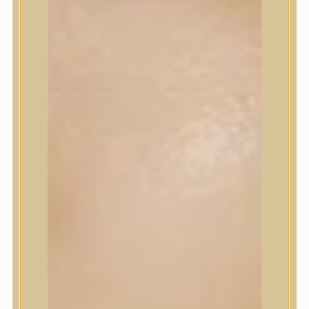
Korrektor
Fixáló
Pirosító, bronzosító
Sminkalap
Ajkak
Szemek
Alapozók és BB krémek
Szettek & Travel Size
Szépségápolási eszközök
Szépségápolási eszközök
Szépségápolási kellékek
Arcroller, gua sha
Elektromos szépségápolási eszközök
Termékminta
Baba-Mama
Akció
Márkák
Márkák