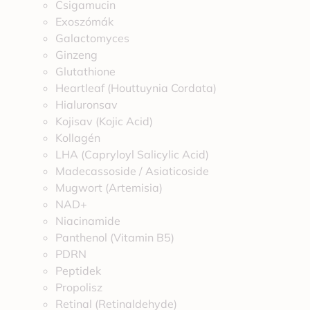
Csigamucin
Exoszómák
Galactomyces
Ginzeng
Glutathione
Heartleaf (Houttuynia Cordata)
Hialuronsav
Kojisav (Kojic Acid)
Kollagén
LHA (Capryloyl Salicylic Acid)
Madecassoside / Asiaticoside
Mugwort (Artemisia)
NAD+
Niacinamide
Panthenol (Vitamin B5)
PDRN
Peptidek
Propolisz
Retinal (Retinaldehyde)