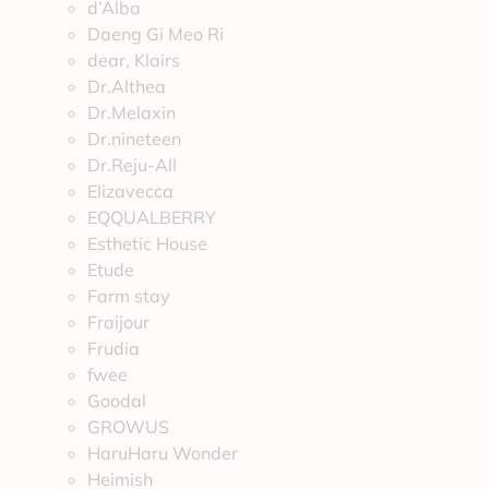
d’Alba
Daeng Gi Meo Ri
dear, Klairs
Dr.Althea
Dr.Melaxin
Dr.nineteen
Dr.Reju-All
Elizavecca
EQQUALBERRY
Esthetic House
Etude
Farm stay
Fraijour
Frudia
fwee
Goodal
GROWUS
HaruHaru Wonder
Heimish