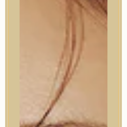
Termékek
Termékek
Trendi
Bőrápolás
Bőrápolás
Arctisztító
Hámlasztó
Tonik, Tonerpárna, Arcpermet
Esszencia
Szérum, ampulla
Fátyolmaszk, maszk
Szemkörnyékápoló
Szemkörnyékápoló
Szempillaszérum
Arckrém, hidratáló krém
Fényvédelem
Éjszakai bőrápolás
Testápolás
Testápolás