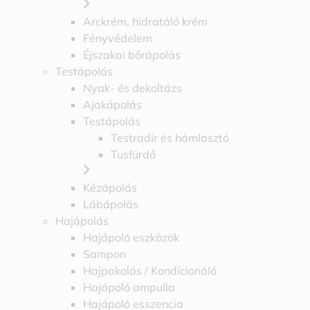
Arckrém, hidratáló krém
Fényvédelem
Éjszakai bőrápolás
Testápolás
Nyak- és dekoltázs
Ajakápolás
Testápolás
Testradír és hámlasztó
Tusfürdő
Kézápolás
Lábápolás
Hajápolás
Hajápoló eszközök
Sampon
Hajpakolás / Kondícionáló
Hajápoló ampulla
Hajápoló esszencia