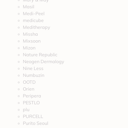
Masil
Medi-Peel
medicube
Meditherapy
Missha
Mixsoon
Mizon
Nature Republic
Neogen Dermalogy
Nine Less
Numbuzin
OOTD
Orien
Peripera
PESTLO
plu
PURCELL
Purito Seoul