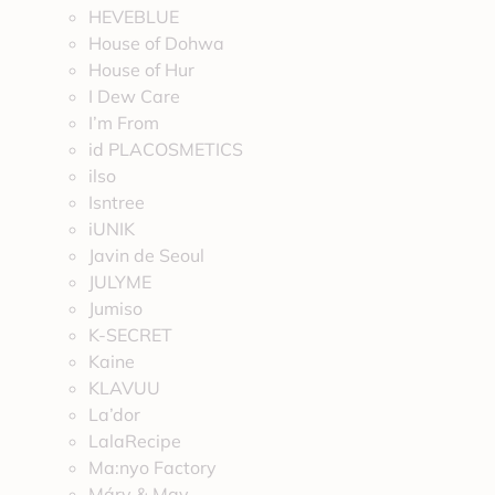
HEVEBLUE
House of Dohwa
House of Hur
I Dew Care
I’m From
id PLACOSMETICS
ilso
Isntree
iUNIK
Javin de Seoul
JULYME
Jumiso
K-SECRET
Kaine
KLAVUU
La’dor
LalaRecipe
Ma:nyo Factory
Máry & May