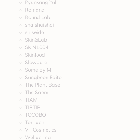
Pyunkang Yul
Romand
Round Lab
shaishaishai
shiseido
Skin&Lab
SKIN1004
Skinfood
Slowpure
Some By Mi
Sungboon Editor
The Plant Base
The Saem
TIAM
TIRTIR
TOCOBO
Torriden
VT Cosmetics
Wellderma