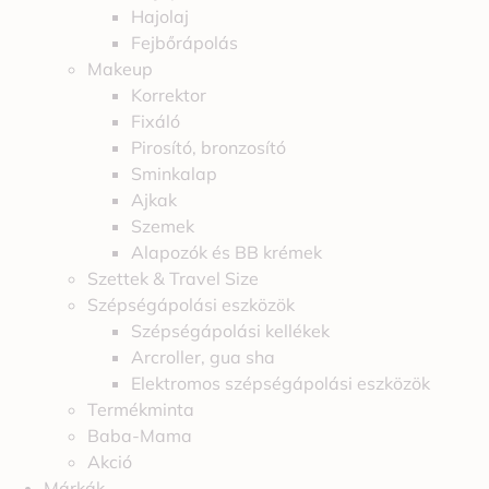
Hajolaj
Fejbőrápolás
Makeup
Korrektor
Fixáló
Pirosító, bronzosító
Sminkalap
Ajkak
Szemek
Alapozók és BB krémek
Szettek & Travel Size
Szépségápolási eszközök
Szépségápolási kellékek
Arcroller, gua sha
Elektromos szépségápolási eszközök
Termékminta
Baba-Mama
Akció
Márkák