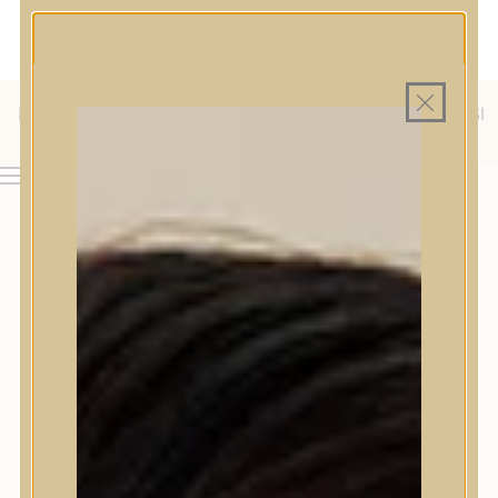
MAGYAR WEBÁRUHÁZ
MINDEN TERMÉK SAJÁT HAZAI RAKTÁRON
INGYENES SZÁLLÍTÁS 19.999 FT FELETT MAGYARORSZÁGRA
KÜLFÖLDRE IS SZÁLLÍTUNK - WE SHIP TO HR, IT, RO, SI
& SK