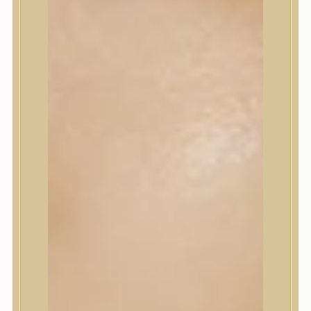
Korrektor
Fixáló
Pirosító, bronzosító
Sminkalap
Ajkak
Szemek
Alapozók és BB krémek
Szettek & Travel Size
Szépségápolási eszközök
Szépségápolási eszközök
Szépségápolási kellékek
Arcroller, gua sha
Elektromos szépségápolási eszközök
Termékminta
Baba-Mama
Akció
Márkák
Márkák