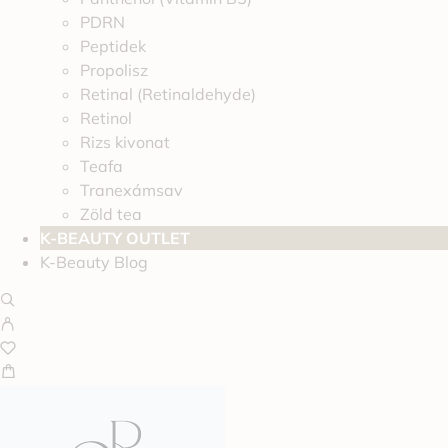
PDRN
Peptidek
Propolisz
Retinal (Retinaldehyde)
Retinol
Rizs kivonat
Teafa
Tranexámsav
Zöld tea
K-BEAUTY OUTLET
K-Beauty Blog