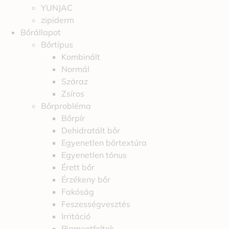
YUNJAC
zipiderm
Bőrállapot
Bőrtípus
Kombinált
Normál
Száraz
Zsíros
Bőrprobléma
Bőrpír
Dehidratált bőr
Egyenetlen bőrtextúra
Egyenetlen tónus
Érett bőr
Érzékeny bőr
Fakóság
Feszességvesztés
Irritáció
Pigmentfoltok