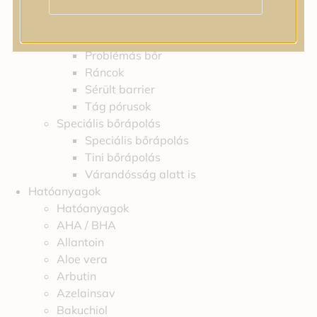
Feszességvesztés
Irritáció
Pigmentfoltok
Problémás bőr
Ráncok
Sérült barrier
Tág pórusok
Speciális bőrápolás
Speciális bőrápolás
Tini bőrápolás
Várandósság alatt is
Hatóanyagok
Hatóanyagok
AHA / BHA
Allantoin
Aloe vera
Arbutin
Azelainsav
Bakuchiol