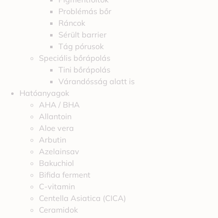
Problémás bőr
Ráncok
Sérült barrier
Tág pórusok
Speciális bőrápolás
Tini bőrápolás
Várandósság alatt is
Hatóanyagok
AHA / BHA
Allantoin
Aloe vera
Arbutin
Azelainsav
Bakuchiol
Bifida ferment
C-vitamin
Centella Asiatica (CICA)
Ceramidok