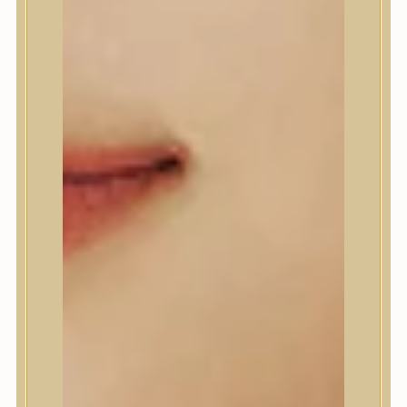
A’Pieu
Abib
AMPLE:N
Anlan
ANUA
APLB
APRILSKIN
Arencia
Aromatica
AXIS-Y
Beauty of Joseon
Biodance
By Wishtrend
Celimax
Centellian24
CLIO
Colorkey
Cosrx
d’Alba