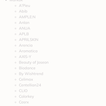
A’Pieu
Abib
AMPLE:N
Anlan
ANUA
APLB
APRILSKIN
Arencia
Aromatica
AXIS-Y
Beauty of Joseon
Biodance
By Wishtrend
Celimax
Centellian24
CLIO
Colorkey
Cosrx