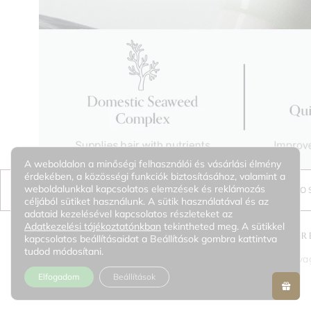
A weboldalon a minőségi felhasználói és vásárlási élmény
érdekében, a közösségi funkciók biztosításához, valamint a
weboldalunkkal kapcsolatos elemzések és reklámozás
KO
céljából sütiket használunk. A sütik használatával és az
adataid kezelésével kapcsolatos részleteket az
Adatkezelési tájékoztatónkban
tekintheted meg. A sütikkel
ALGAE THERAPY MINERAL NO WASH TREA
kapcsolatos beállításaidat a Beállítások gombra kattintva
tudod módosítani.
Kiöblítést nem igénylő hajápoló tengeri algákkal, ásványi anyag
Elfogadom
Beállítások