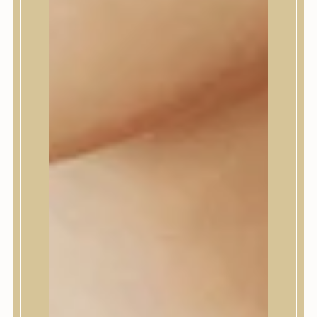
Daeng Gi Meo Ri
dear, Klairs
Dr.Althea
Dr.Melaxin
Dr.nineteen
Dr.Reju-All
Elizavecca
EQQUALBERRY
Esthetic House
Etude
Farm stay
Fraijour
Frudia
fwee
Goodal
GROWUS
HaruHaru Wonder
Heimish
HEVEBLUE