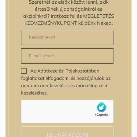
Szeretnél az elsők között lenni, akik
zipiderm
értesülnek újdonságainkról és
Bőrállapot
akcióinkról? Iratkozz fel és MEGLEPETÉS
Bőrállapot
KEDVEZMÉNYKUPONT küldünk Neked.
Bőrtípus
Bőrtípus
Kombinált
Normál
Száraz
Zsíros
Az Adatkezelési Tájékoztatóban
Bőrprobléma
foglaltakat elfogadom, és hozzájárulok az
Bőrprobléma
adataim adatkezelési-, és marketing célú
Bőrpír
kezeléséhez.
Dehidratált bőr
Egyenetlen bőrtextúra
Egyenetlen tónus
Érett bőr
Érzékeny bőr
Fakóság
FELIRATKOZOM