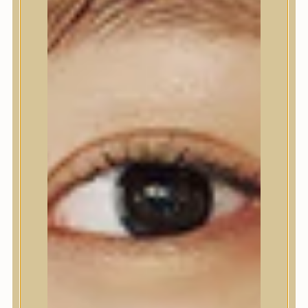
Nyak- és dekoltázs
Ajakápolás
Testápolás
Testápolás
Testradír és hámlasztó
Tusfürdő
Kézápolás
Lábápolás
Hajápolás
Hajápolás
Hajápoló eszközök
Sampon
Hajpakolás / Kondícionáló
Hajápoló ampulla
Hajápoló esszencia
Hajolaj
Fejbőrápolás
Makeup
Makeup