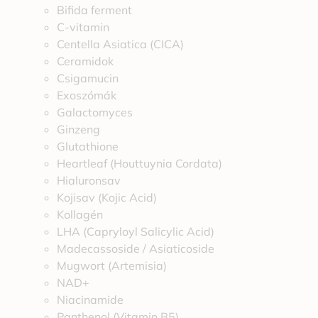
Bifida ferment
C-vitamin
Centella Asiatica (CICA)
Ceramidok
Csigamucin
Exoszómák
Galactomyces
Ginzeng
Glutathione
Heartleaf (Houttuynia Cordata)
Hialuronsav
Kojisav (Kojic Acid)
Kollagén
LHA (Capryloyl Salicylic Acid)
Madecassoside / Asiaticoside
Mugwort (Artemisia)
NAD+
Niacinamide
Panthenol (Vitamin B5)