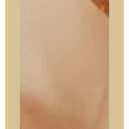
Masil
Medi-Peel
medicube
Meditherapy
Missha
Mixsoon
Mizon
Nature Republic
Neogen Dermalogy
Nine Less
Numbuzin
OOTD
Orien
Peripera
PESTLO
plu
PURCELL
Purito Seoul
Pyunkang Yul