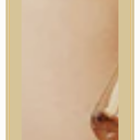
House of Dohwa
House of Hur
I Dew Care
I’m From
id PLACOSMETICS
ilso
Isntree
iUNIK
Javin de Seoul
JULYME
Jumiso
K-SECRET
Kaine
KLAVUU
La’dor
LalaRecipe
Ma:nyo Factory
Máry & May