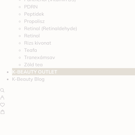
PDRN
Peptidek
Propolisz
Retinal (Retinaldehyde)
Retinol
Rizs kivonat
Teafa
Tranexámsav
Zöld tea
K-BEAUTY OUTLET
K-Beauty Blog