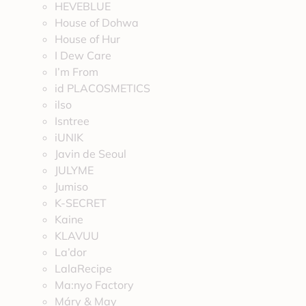
HEVEBLUE
House of Dohwa
House of Hur
I Dew Care
I’m From
id PLACOSMETICS
ilso
Isntree
iUNIK
Javin de Seoul
JULYME
Jumiso
K-SECRET
Kaine
KLAVUU
La’dor
LalaRecipe
Ma:nyo Factory
Máry & May