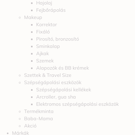
Hajolaj
Fejbőrápolás
Makeup
Korrektor
Fixáló
Pirosító, bronzosító
Sminkalap
Ajkak
Szemek
Alapozók és BB krémek
Szettek & Travel Size
Szépségápolási eszközök
Szépségápolási kellékek
Arcroller, gua sha
Elektromos szépségápolási eszközök
Termékminta
Baba-Mama
Akció
Márkák