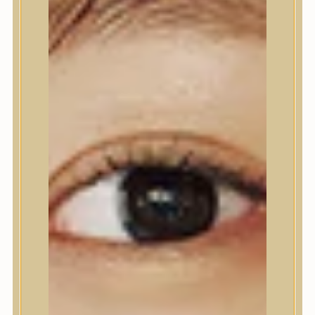
Nyak- és dekoltázs
Ajakápolás
Testápolás
Testápolás
Tusfürdő
Testradír és hámlasztó
Kézápolás
Lábápolás
Hajápolás
Hajápolás
Hajápoló eszközök
Sampon
Hajpakolás / Kondícionáló
Hajápoló ampulla
Hajápoló esszencia
Hajolaj
Fejbőrápolás
Makeup
Makeup