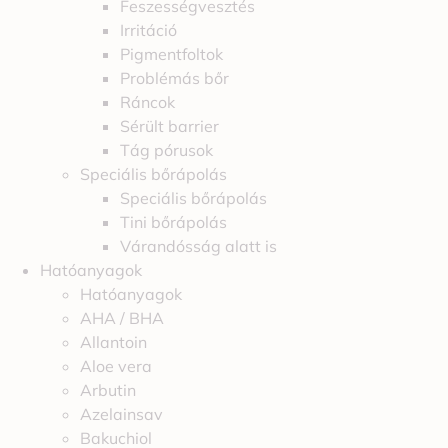
Feszességvesztés
Irritáció
Pigmentfoltok
Problémás bőr
Ráncok
Sérült barrier
Tág pórusok
Speciális bőrápolás
Speciális bőrápolás
Tini bőrápolás
Várandósság alatt is
Hatóanyagok
Hatóanyagok
AHA / BHA
Allantoin
Aloe vera
Arbutin
Azelainsav
Bakuchiol