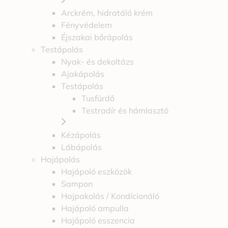
Arckrém, hidratáló krém
Fényvédelem
Éjszakai bőrápolás
Testápolás
Nyak- és dekoltázs
Ajakápolás
Testápolás
Tusfürdő
Testradír és hámlasztó
Kézápolás
Lábápolás
Hajápolás
Hajápoló eszközök
Sampon
Hajpakolás / Kondícionáló
Hajápoló ampulla
Hajápoló esszencia