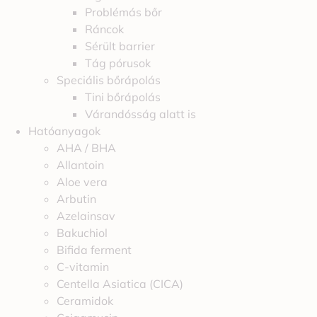
Problémás bőr
Ráncok
Sérült barrier
Tág pórusok
Speciális bőrápolás
Tini bőrápolás
Várandósság alatt is
Hatóanyagok
AHA / BHA
Allantoin
Aloe vera
Arbutin
Azelainsav
Bakuchiol
Bifida ferment
C-vitamin
Centella Asiatica (CICA)
Ceramidok