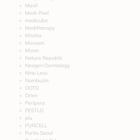
Masil
Medi-Peel
medicube
Meditherapy
Missha
Mixsoon
Mizon
Nature Republic
Neogen Dermalogy
Nine Less
Numbuzin
OOTD
Orien
Peripera
PESTLO
plu
PURCELL
Purito Seoul