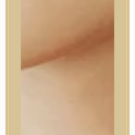
Daeng Gi Meo Ri
dear, Klairs
Dr.Althea
Dr.Melaxin
Dr.nineteen
Dr.Reju-All
Elizavecca
EQQUALBERRY
Esthetic House
Etude
Farm stay
Fraijour
Frudia
fwee
Goodal
GROWUS
HaruHaru Wonder
Heimish
HEVEBLUE