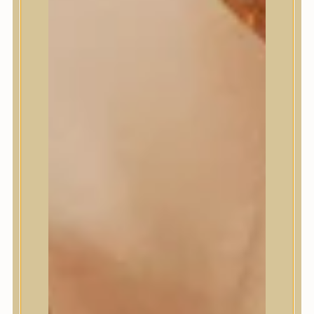
Masil
Medi-Peel
medicube
Meditherapy
Missha
Mixsoon
Mizon
Nature Republic
Neogen Dermalogy
Nine Less
Numbuzin
OOTD
Orien
Peripera
PESTLO
plu
PURCELL
Purito Seoul
Pyunkang Yul