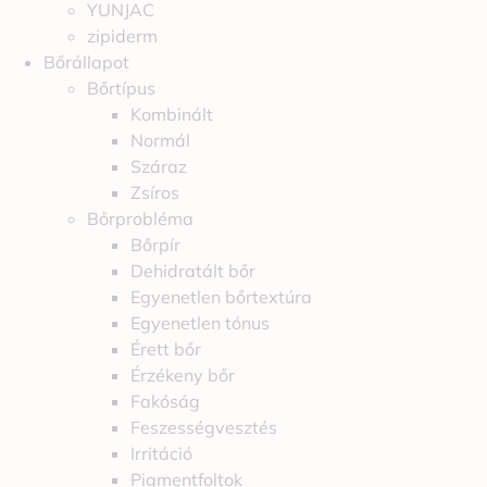
YUNJAC
zipiderm
Bőrállapot
Bőrtípus
Kombinált
Normál
Száraz
Zsíros
Bőrprobléma
Bőrpír
Dehidratált bőr
Egyenetlen bőrtextúra
Egyenetlen tónus
Érett bőr
Érzékeny bőr
Fakóság
Feszességvesztés
Irritáció
Pigmentfoltok