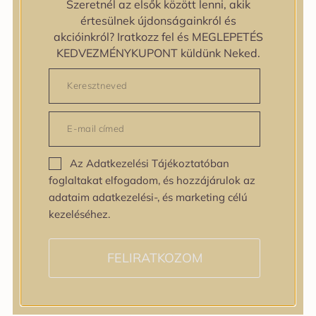
Szeretnél az elsők között lenni, akik
zipiderm
értesülnek újdonságainkról és
Bőrállapot
akcióinkról? Iratkozz fel és MEGLEPETÉS
Bőrállapot
KEDVEZMÉNYKUPONT küldünk Neked.
Bőrtípus
Bőrtípus
Kombinált
Normál
Száraz
Zsíros
Az Adatkezelési Tájékoztatóban
Bőrprobléma
foglaltakat elfogadom, és hozzájárulok az
Bőrprobléma
adataim adatkezelési-, és marketing célú
Bőrpír
kezeléséhez.
Dehidratált bőr
Egyenetlen bőrtextúra
Egyenetlen tónus
FELIRATKOZOM
Érett bőr
Érzékeny bőr
Fakóság