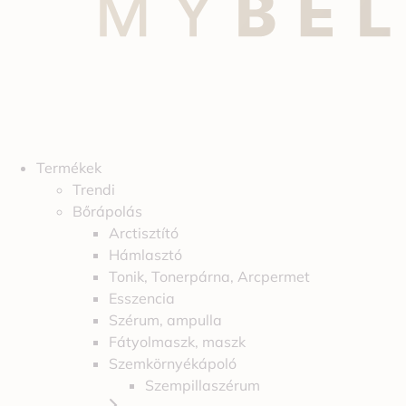
Termékek
Trendi
Bőrápolás
Arctisztító
Hámlasztó
Tonik, Tonerpárna, Arcpermet
Esszencia
Szérum, ampulla
Fátyolmaszk, maszk
Szemkörnyékápoló
Szempillaszérum