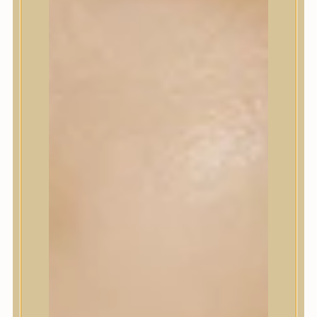
Korrektor
Fixáló
Pirosító, bronzosító
Sminkalap
Ajkak
Szemek
Alapozók és BB krémek
Szettek & Travel Size
Szépségápolási eszközök
Szépségápolási eszközök
Szépségápolási kellékek
Arcroller, gua sha
Elektromos szépségápolási eszközök
Termékminta
Baba-Mama
Akció
Márkák
Márkák