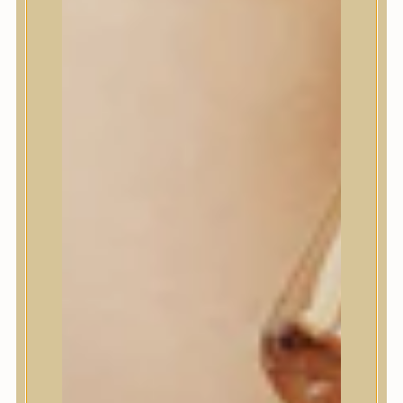
House of Dohwa
House of Hur
I Dew Care
I’m From
id PLACOSMETICS
ilso
Isntree
iUNIK
Javin de Seoul
JULYME
Jumiso
K-SECRET
Kaine
KLAVUU
La’dor
LalaRecipe
Ma:nyo Factory
Máry & May