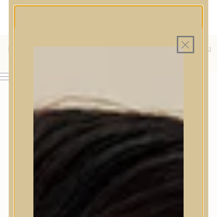
MAGYAR WEBÁRUHÁZ
MINDEN TERMÉK SAJÁT HAZAI RAKTÁRON
INGYENES SZÁLLÍTÁS 19.999 FT FELETT MAGYARORSZÁGRA
KÜLFÖLDRE IS SZÁLLÍTUNK - WE SHIP TO HR, IT, RO, SI
& SK