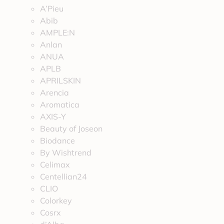
A’Pieu
Abib
AMPLE:N
Anlan
ANUA
APLB
APRILSKIN
Arencia
Aromatica
AXIS-Y
Beauty of Joseon
Biodance
By Wishtrend
Celimax
Centellian24
CLIO
Colorkey
Cosrx