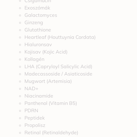
Csigamucin
Exoszómák
Galactomyces
Ginzeng
Glutathione
Heartleaf (Houttuynia Cordata)
Hialuronsav
Kojisav (Kojic Acid)
Kollagén
LHA (Capryloyl Salicylic Acid)
Madecassoside / Asiaticoside
Mugwort (Artemisia)
NAD+
Niacinamide
Panthenol (Vitamin B5)
PDRN
Peptidek
Propolisz
Retinal (Retinaldehyde)