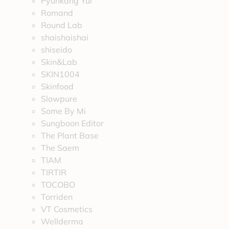
Pyunkang Yul
Romand
Round Lab
shaishaishai
shiseido
Skin&Lab
SKIN1004
Skinfood
Slowpure
Some By Mi
Sungboon Editor
The Plant Base
The Saem
TIAM
TIRTIR
TOCOBO
Torriden
VT Cosmetics
Wellderma