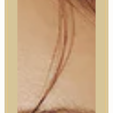
Termékek
Termékek
Trendi
Bőrápolás
Bőrápolás
Arctisztító
Hámlasztó
Tonik, Tonerpárna, Arcpermet
Esszencia
Szérum, ampulla
Fátyolmaszk, maszk
Szemkörnyékápoló
Szemkörnyékápoló
Szempillaszérum
Arckrém, hidratáló krém
Fényvédelem
Éjszakai bőrápolás
Testápolás
Testápolás