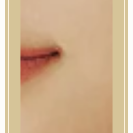
A’Pieu
Abib
AMPLE:N
Anlan
ANUA
APLB
APRILSKIN
Arencia
Aromatica
AXIS-Y
Beauty of Joseon
Biodance
By Wishtrend
Celimax
Centellian24
CLIO
Colorkey
Cosrx
d’Alba