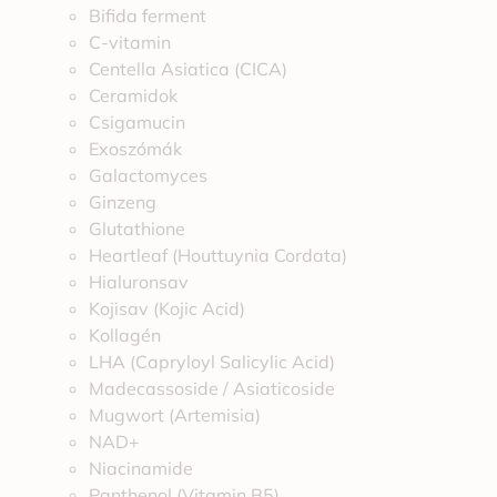
Bifida ferment
C-vitamin
Centella Asiatica (CICA)
Ceramidok
Csigamucin
Exoszómák
Galactomyces
Ginzeng
Glutathione
Heartleaf (Houttuynia Cordata)
Hialuronsav
Kojisav (Kojic Acid)
Kollagén
LHA (Capryloyl Salicylic Acid)
Madecassoside / Asiaticoside
Mugwort (Artemisia)
NAD+
Niacinamide
Panthenol (Vitamin B5)