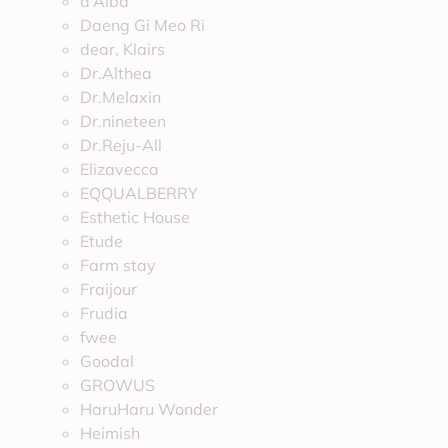
d’Alba
Daeng Gi Meo Ri
dear, Klairs
Dr.Althea
Dr.Melaxin
Dr.nineteen
Dr.Reju-All
Elizavecca
EQQUALBERRY
Esthetic House
Etude
Farm stay
Fraijour
Frudia
fwee
Goodal
GROWUS
HaruHaru Wonder
Heimish