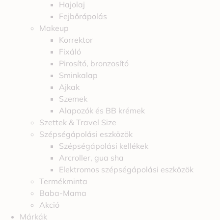
Hajolaj
Fejbőrápolás
Makeup
Korrektor
Fixáló
Pirosító, bronzosító
Sminkalap
Ajkak
Szemek
Alapozók és BB krémek
Szettek & Travel Size
Szépségápolási eszközök
Szépségápolási kellékek
Arcroller, gua sha
Elektromos szépségápolási eszközök
Termékminta
Baba-Mama
Akció
Márkák