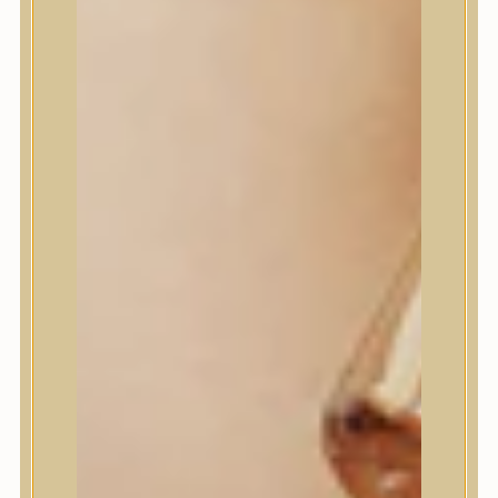
House of Dohwa
House of Hur
I Dew Care
I’m From
id PLACOSMETICS
ilso
Isntree
iUNIK
Javin de Seoul
JULYME
Jumiso
K-SECRET
Kaine
KLAVUU
La’dor
LalaRecipe
Ma:nyo Factory
Máry & May