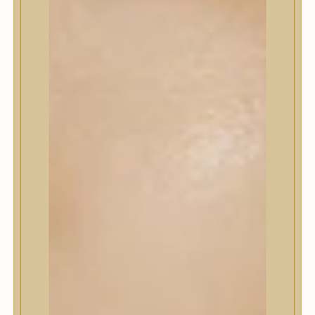
Korrektor
Fixáló
Pirosító, bronzosító
Sminkalap
Ajkak
Szemek
Alapozók és BB krémek
Szettek & Travel Size
Szépségápolási eszközök
Szépségápolási eszközök
Szépségápolási kellékek
Arcroller, gua sha
Elektromos szépségápolási eszközök
Termékminta
Baba-Mama
Akció
Márkák
Márkák