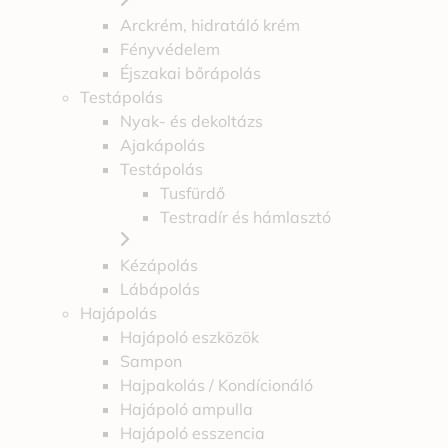
Arckrém, hidratáló krém
Fényvédelem
Éjszakai bőrápolás
Testápolás
Nyak- és dekoltázs
Ajakápolás
Testápolás
Tusfürdő
Testradír és hámlasztó
Kézápolás
Lábápolás
Hajápolás
Hajápoló eszközök
Sampon
Hajpakolás / Kondícionáló
Hajápoló ampulla
Hajápoló esszencia