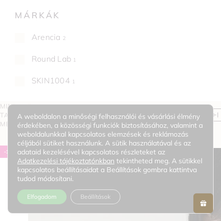
MÁRKÁK
Arencia
2
Round Lab
1
SKIN1004
1
MIND A(Z) 4
TALÁLAT
RENDEZÉS LEGÚJABB ALAPJÁN
SZŰRŐ
A weboldalon a minőségi felhasználói és vásárlási élmény
MEGJELENÍTVE
érdekében, a közösségi funkciók biztosításához, valamint a
weboldalunkkal kapcsolatos elemzések és reklámozás
céljából sütiket használunk. A sütik használatával és az
adataid kezelésével kapcsolatos részleteket az
-12%
Adatkezelési tájékoztatónkban
tekintheted meg. A sütikkel
kapcsolatos beállításaidat a Beállítások gombra kattintva
tudod módosítani.
Elfogadom
Beállítások