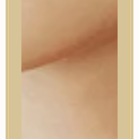
Daeng Gi Meo Ri
dear, Klairs
Dr.Althea
Dr.Melaxin
Dr.nineteen
Dr.Reju-All
Elizavecca
EQQUALBERRY
Esthetic House
Etude
Farm stay
Fraijour
Frudia
fwee
Goodal
GROWUS
HaruHaru Wonder
Heimish
HEVEBLUE