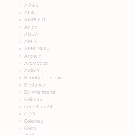
A’Pieu
Abib
AMPLE:N
Anlan
ANUA
APLB
APRILSKIN
Arencia
Aromatica
AXIS-Y
Beauty of Joseon
Biodance
By Wishtrend
Celimax
Centellian24
CLIO
Colorkey
Cosrx