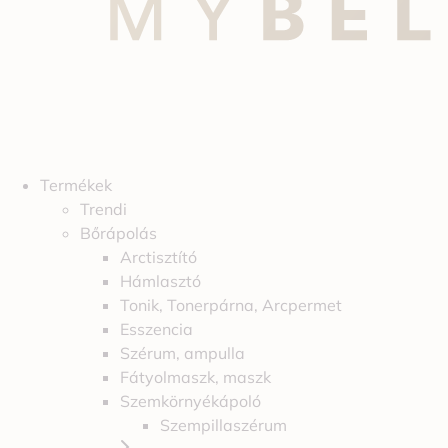
Termékek
Trendi
Bőrápolás
Arctisztító
Hámlasztó
Tonik, Tonerpárna, Arcpermet
Esszencia
Szérum, ampulla
Fátyolmaszk, maszk
Szemkörnyékápoló
Szempillaszérum