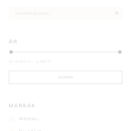
ÁR
Ár:
4.590 Ft
—
6.490 Ft
SZŰRÉS
MÁRKÁK
Arencia
2