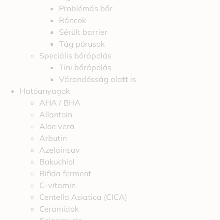
Problémás bőr
Ráncok
Sérült barrier
Tág pórusok
Speciális bőrápolás
Tini bőrápolás
Várandósság alatt is
Hatóanyagok
AHA / BHA
Allantoin
Aloe vera
Arbutin
Azelainsav
Bakuchiol
Bifida ferment
C-vitamin
Centella Asiatica (CICA)
Ceramidok