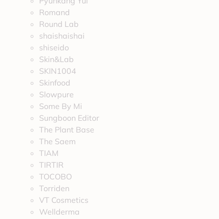
Pyunkang Yul
Romand
Round Lab
shaishaishai
shiseido
Skin&Lab
SKIN1004
Skinfood
Slowpure
Some By Mi
Sungboon Editor
The Plant Base
The Saem
TIAM
TIRTIR
TOCOBO
Torriden
VT Cosmetics
Wellderma