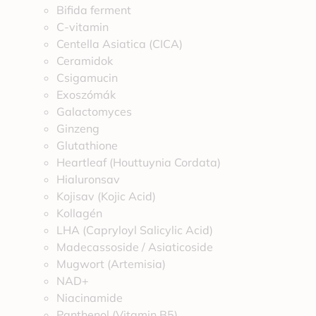
Bifida ferment
C-vitamin
Centella Asiatica (CICA)
Ceramidok
Csigamucin
Exoszómák
Galactomyces
Ginzeng
Glutathione
Heartleaf (Houttuynia Cordata)
Hialuronsav
Kojisav (Kojic Acid)
Kollagén
LHA (Capryloyl Salicylic Acid)
Madecassoside / Asiaticoside
Mugwort (Artemisia)
NAD+
Niacinamide
Panthenol (Vitamin B5)