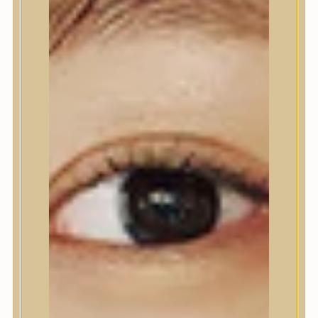
Nyak- és dekoltázs
Ajakápolás
Testápolás
Testápolás
Tusfürdő
Testradír és hámlasztó
Kézápolás
Lábápolás
Hajápolás
Hajápolás
Hajápoló eszközök
Sampon
Hajpakolás / Kondícionáló
Hajápoló ampulla
Hajápoló esszencia
Hajolaj
Fejbőrápolás
Makeup
Makeup