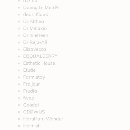
d’Alba
Daeng Gi Meo Ri
dear, Klairs
Dr.Althea
Dr.Melaxin
Dr.nineteen
Dr.Reju-All
Elizavecca
EQQUALBERRY
Esthetic House
Etude
Farm stay
Fraijour
Frudia
fwee
Goodal
GROWUS
HaruHaru Wonder
Heimish