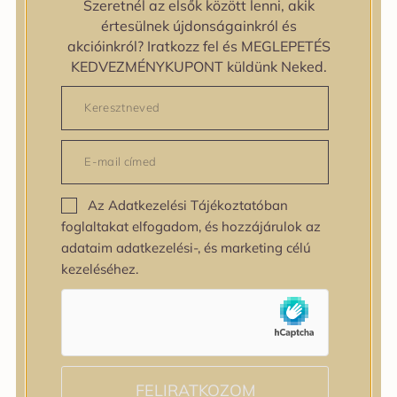
Szeretnél az elsők között lenni, akik
zipiderm
értesülnek újdonságainkról és
Bőrállapot
akcióinkról? Iratkozz fel és MEGLEPETÉS
Bőrállapot
KEDVEZMÉNYKUPONT küldünk Neked.
Bőrtípus
Bőrtípus
Kombinált
Normál
Száraz
Zsíros
Az Adatkezelési Tájékoztatóban
Bőrprobléma
foglaltakat elfogadom, és hozzájárulok az
Bőrprobléma
adataim adatkezelési-, és marketing célú
Bőrpír
kezeléséhez.
Dehidratált bőr
Egyenetlen bőrtextúra
Egyenetlen tónus
Érett bőr
Érzékeny bőr
Fakóság
FELIRATKOZOM