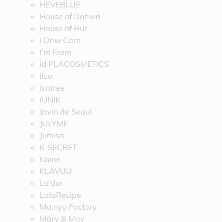
HEVEBLUE
House of Dohwa
House of Hur
I Dew Care
I’m From
id PLACOSMETICS
ilso
Isntree
iUNIK
Javin de Seoul
JULYME
Jumiso
K-SECRET
Kaine
KLAVUU
La’dor
LalaRecipe
Ma:nyo Factory
Máry & May