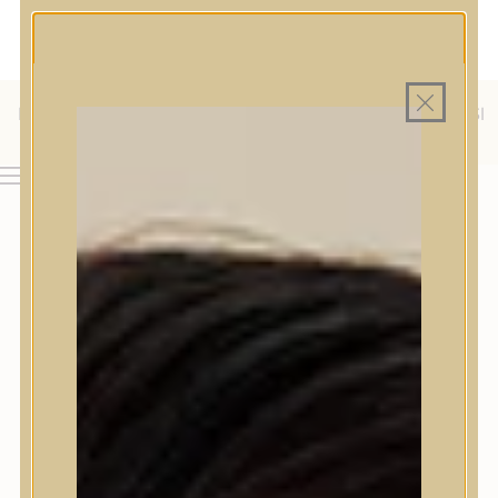
MAGYAR WEBÁRUHÁZ
MINDEN TERMÉK SAJÁT HAZAI RAKTÁRON
INGYENES SZÁLLÍTÁS 19.999 FT FELETT MAGYARORSZÁGRA
KÜLFÖLDRE IS SZÁLLÍTUNK - WE SHIP TO HR, IT, RO, SI
& SK