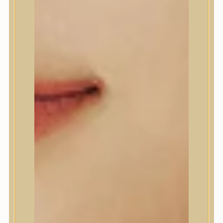
A’Pieu
Abib
AMPLE:N
Anlan
ANUA
APLB
APRILSKIN
Arencia
Aromatica
AXIS-Y
Beauty of Joseon
Biodance
By Wishtrend
Celimax
Centellian24
CLIO
Colorkey
Cosrx
d’Alba