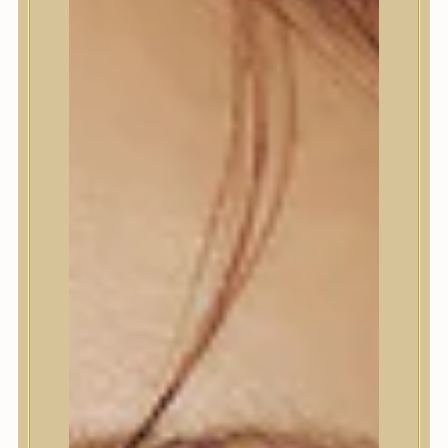
Termékek
Termékek
Trendi
Bőrápolás
Bőrápolás
Arctisztító
Hámlasztó
Tonik, Tonerpárna, Arcpermet
Esszencia
Szérum, ampulla
Fátyolmaszk, maszk
Szemkörnyékápoló
Szemkörnyékápoló
Szempillaszérum
Arckrém, hidratáló krém
Fényvédelem
Éjszakai bőrápolás
Testápolás
Testápolás