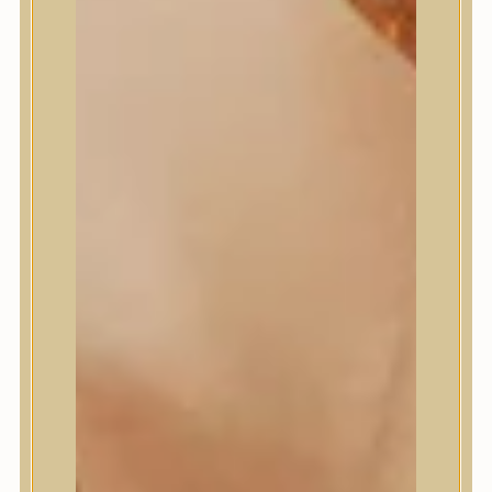
Masil
Medi-Peel
medicube
Meditherapy
Missha
Mixsoon
Mizon
Nature Republic
Neogen Dermalogy
Nine Less
Numbuzin
OOTD
Orien
Peripera
PESTLO
plu
PURCELL
Purito Seoul
Pyunkang Yul