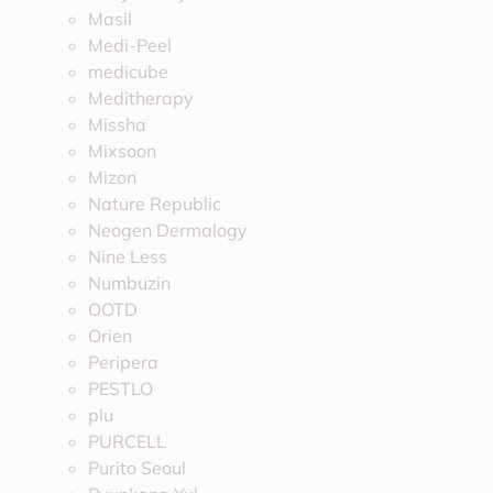
Masil
Medi-Peel
medicube
Meditherapy
Missha
Mixsoon
Mizon
Nature Republic
Neogen Dermalogy
Nine Less
Numbuzin
OOTD
Orien
Peripera
PESTLO
plu
PURCELL
Purito Seoul