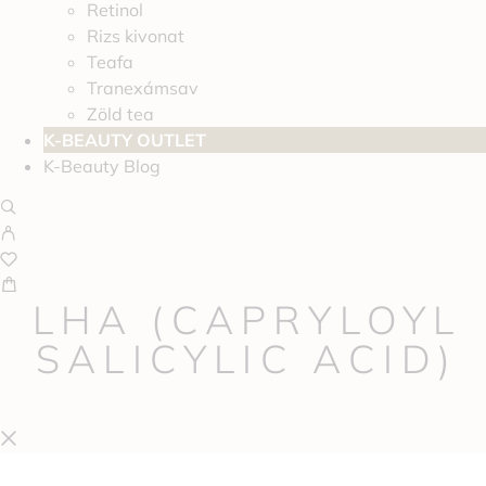
Retinol
Rizs kivonat
Teafa
Tranexámsav
Zöld tea
K-BEAUTY OUTLET
K-Beauty Blog
LHA (CAPRYLOYL
SALICYLIC ACID)