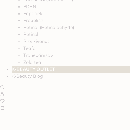
PDRN
Peptidek
Propolisz
Retinal (Retinaldehyde)
Retinol
Rizs kivonat
Teafa
Tranexámsav
Zöld tea
K-BEAUTY OUTLET
K-Beauty Blog