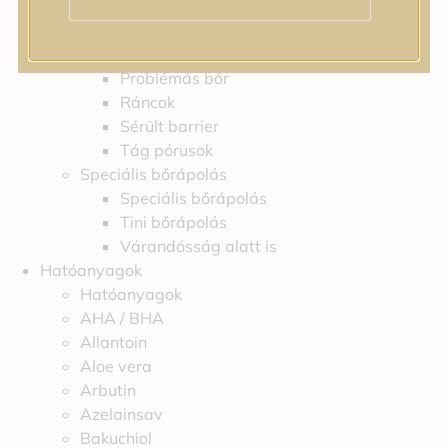
Feszességvesztés
Irritáció
Pigmentfoltok
Problémás bőr
Ráncok
Sérült barrier
Tág pórusok
Speciális bőrápolás
Speciális bőrápolás
Tini bőrápolás
Várandósság alatt is
Hatóanyagok
Hatóanyagok
AHA / BHA
Allantoin
Aloe vera
Arbutin
Azelainsav
Bakuchiol