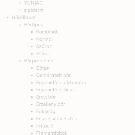
YUNJAC
zipiderm
Bőrállapot
Bőrtípus
Kombinált
Normál
Száraz
Zsíros
Bőrprobléma
Bőrpír
Dehidratált bőr
Egyenetlen bőrtextúra
Egyenetlen tónus
Érett bőr
Érzékeny bőr
Fakóság
Feszességvesztés
Irritáció
Pigmentfoltok