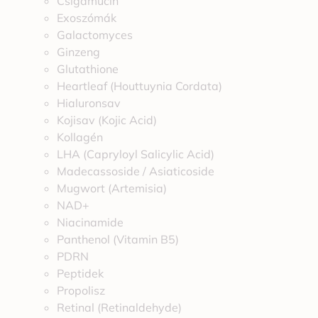
Csigamucin
Exoszómák
Galactomyces
Ginzeng
Glutathione
Heartleaf (Houttuynia Cordata)
Hialuronsav
Kojisav (Kojic Acid)
Kollagén
LHA (Capryloyl Salicylic Acid)
Madecassoside / Asiaticoside
Mugwort (Artemisia)
NAD+
Niacinamide
Panthenol (Vitamin B5)
PDRN
Peptidek
Propolisz
Retinal (Retinaldehyde)