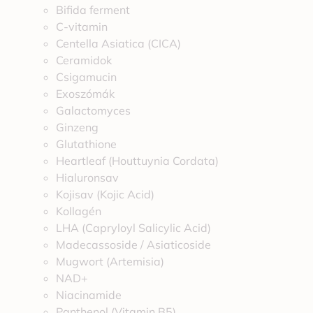
Bifida ferment
C-vitamin
Centella Asiatica (CICA)
Ceramidok
Csigamucin
Exoszómák
Galactomyces
Ginzeng
Glutathione
Heartleaf (Houttuynia Cordata)
Hialuronsav
Kojisav (Kojic Acid)
Kollagén
LHA (Capryloyl Salicylic Acid)
Madecassoside / Asiaticoside
Mugwort (Artemisia)
NAD+
Niacinamide
Panthenol (Vitamin B5)