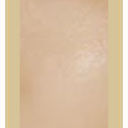
Korrektor
Fixáló
Pirosító, bronzosító
Sminkalap
Ajkak
Szemek
Alapozók és BB krémek
Szettek & Travel Size
Szépségápolási eszközök
Szépségápolási eszközök
Szépségápolási kellékek
Arcroller, gua sha
Elektromos szépségápolási eszközök
Termékminta
Baba-Mama
Akció
Márkák
Márkák