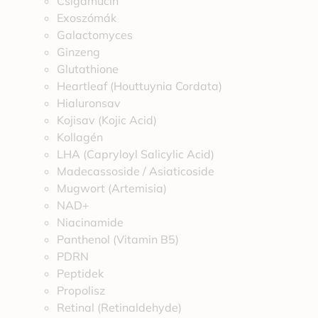
Csigamucin
Exoszómák
Galactomyces
Ginzeng
Glutathione
Heartleaf (Houttuynia Cordata)
Hialuronsav
Kojisav (Kojic Acid)
Kollagén
LHA (Capryloyl Salicylic Acid)
Madecassoside / Asiaticoside
Mugwort (Artemisia)
NAD+
Niacinamide
Panthenol (Vitamin B5)
PDRN
Peptidek
Propolisz
Retinal (Retinaldehyde)