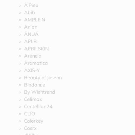
A’Pieu
Abib
AMPLE:N
Anlan
ANUA
APLB
APRILSKIN
Arencia
Aromatica
AXIS-Y
Beauty of Joseon
Biodance
By Wishtrend
Celimax
Centellian24
CLIO
Colorkey
Cosrx