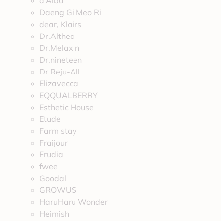
d’Alba
Daeng Gi Meo Ri
dear, Klairs
Dr.Althea
Dr.Melaxin
Dr.nineteen
Dr.Reju-All
Elizavecca
EQQUALBERRY
Esthetic House
Etude
Farm stay
Fraijour
Frudia
fwee
Goodal
GROWUS
HaruHaru Wonder
Heimish