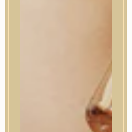
House of Dohwa
House of Hur
I Dew Care
I’m From
id PLACOSMETICS
ilso
Isntree
iUNIK
Javin de Seoul
JULYME
Jumiso
K-SECRET
Kaine
KLAVUU
La’dor
LalaRecipe
Ma:nyo Factory
Máry & May