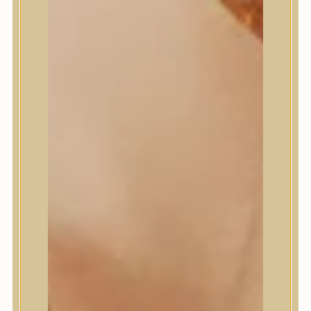
Masil
Medi-Peel
medicube
Meditherapy
Missha
Mixsoon
Mizon
Nature Republic
Neogen Dermalogy
Nine Less
Numbuzin
OOTD
Orien
Peripera
PESTLO
plu
PURCELL
Purito Seoul
Pyunkang Yul