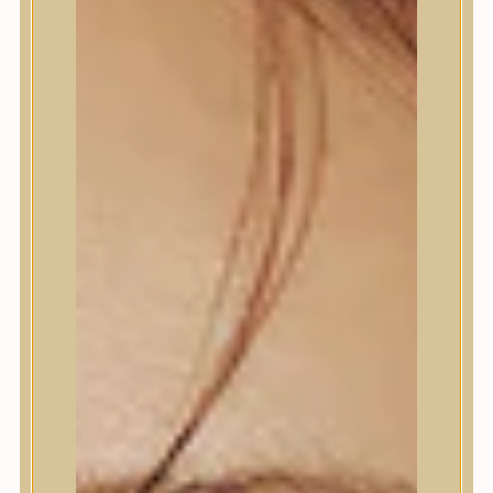
Termékek
Termékek
Trendi
Bőrápolás
Bőrápolás
Arctisztító
Hámlasztó
Tonik, Tonerpárna, Arcpermet
Esszencia
Szérum, ampulla
Fátyolmaszk, maszk
Szemkörnyékápoló
Szemkörnyékápoló
Szempillaszérum
Arckrém, hidratáló krém
Fényvédelem
Éjszakai bőrápolás
Testápolás
Testápolás