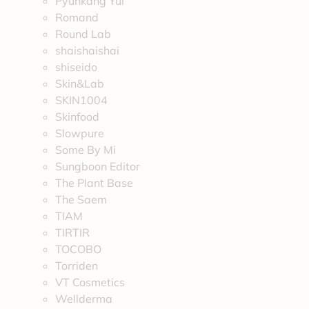
Pyunkang Yul
Romand
Round Lab
shaishaishai
shiseido
Skin&Lab
SKIN1004
Skinfood
Slowpure
Some By Mi
Sungboon Editor
The Plant Base
The Saem
TIAM
TIRTIR
TOCOBO
Torriden
VT Cosmetics
Wellderma