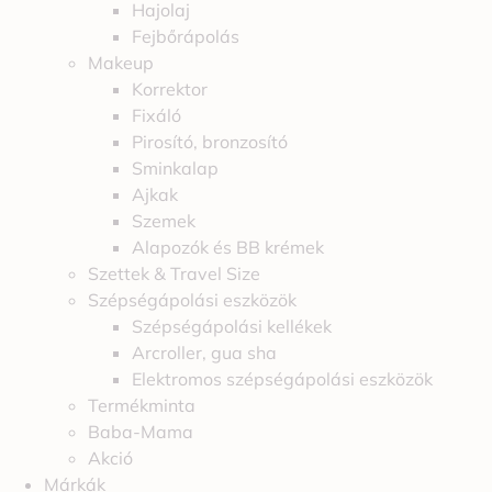
Hajolaj
Fejbőrápolás
Makeup
Korrektor
Fixáló
Pirosító, bronzosító
Sminkalap
Ajkak
Szemek
Alapozók és BB krémek
Szettek & Travel Size
Szépségápolási eszközök
Szépségápolási kellékek
Arcroller, gua sha
Elektromos szépségápolási eszközök
Termékminta
Baba-Mama
Akció
Márkák