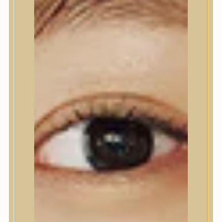
Nyak- és dekoltázs
Ajakápolás
Testápolás
Testápolás
Testradír és hámlasztó
Tusfürdő
Kézápolás
Lábápolás
Hajápolás
Hajápolás
Hajápoló eszközök
Sampon
Hajpakolás / Kondícionáló
Hajápoló ampulla
Hajápoló esszencia
Hajolaj
Fejbőrápolás
Makeup
Makeup