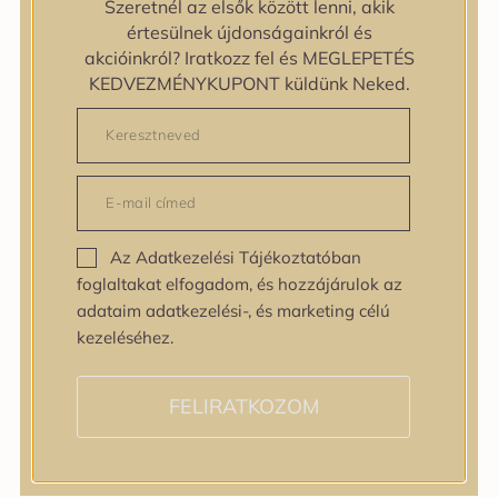
Szeretnél az elsők között lenni, akik
zipiderm
értesülnek újdonságainkról és
Bőrállapot
akcióinkról? Iratkozz fel és MEGLEPETÉS
Bőrállapot
KEDVEZMÉNYKUPONT küldünk Neked.
Bőrtípus
Bőrtípus
Kombinált
Normál
Száraz
Zsíros
Az Adatkezelési Tájékoztatóban
Bőrprobléma
foglaltakat elfogadom, és hozzájárulok az
Bőrprobléma
adataim adatkezelési-, és marketing célú
Bőrpír
kezeléséhez.
Dehidratált bőr
Egyenetlen bőrtextúra
Egyenetlen tónus
FELIRATKOZOM
Érett bőr
Érzékeny bőr
Fakóság