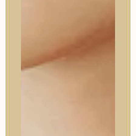
Daeng Gi Meo Ri
dear, Klairs
Dr.Althea
Dr.Melaxin
Dr.nineteen
Dr.Reju-All
Elizavecca
EQQUALBERRY
Esthetic House
Etude
Farm stay
Fraijour
Frudia
fwee
Goodal
GROWUS
HaruHaru Wonder
Heimish
HEVEBLUE