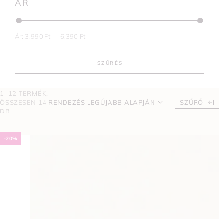
ÁR
Ár:
3.990 Ft
—
6.390 Ft
SZŰRÉS
1–12 TERMÉK,
ÖSSZESEN 14
RENDEZÉS LEGÚJABB ALAPJÁN
SZŰRŐ
DB
-20%