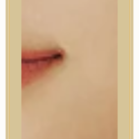
A’Pieu
Abib
AMPLE:N
Anlan
ANUA
APLB
APRILSKIN
Arencia
Aromatica
AXIS-Y
Beauty of Joseon
Biodance
By Wishtrend
Celimax
Centellian24
CLIO
Colorkey
Cosrx
d’Alba