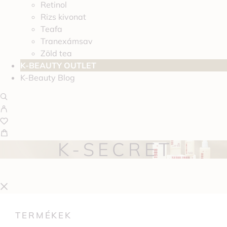
Retinol
Rizs kivonat
Teafa
Tranexámsav
Zöld tea
K-BEAUTY OUTLET
K-Beauty Blog
K-SECRET
TERMÉKEK