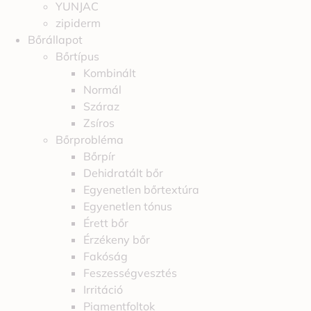
YUNJAC
zipiderm
Bőrállapot
Bőrtípus
Kombinált
Normál
Száraz
Zsíros
Bőrprobléma
Bőrpír
Dehidratált bőr
Egyenetlen bőrtextúra
Egyenetlen tónus
Érett bőr
Érzékeny bőr
Fakóság
Feszességvesztés
Irritáció
Pigmentfoltok