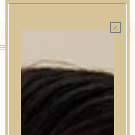
MAGYAR WEBÁRUHÁZ
MINDEN TERMÉK SAJÁT HAZAI RAKTÁRON
INGYENES SZÁLLÍTÁS 19.999 FT FELETT MAGYARORSZÁGRA
ÜLFÖLDRE IS SZÁLLÍTUNK - WE SHIP TO HR, IT, RO, SI
AJÁNDÉK TERMÉKMINTA MINDEN ARC-, TEST- VAGY
HAJÁPOLÓ KOZMETIKUM RENDELÉSHEZ
& SK