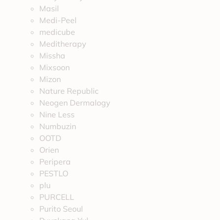
Masil
Medi-Peel
medicube
Meditherapy
Missha
Mixsoon
Mizon
Nature Republic
Neogen Dermalogy
Nine Less
Numbuzin
OOTD
Orien
Peripera
PESTLO
plu
PURCELL
Purito Seoul