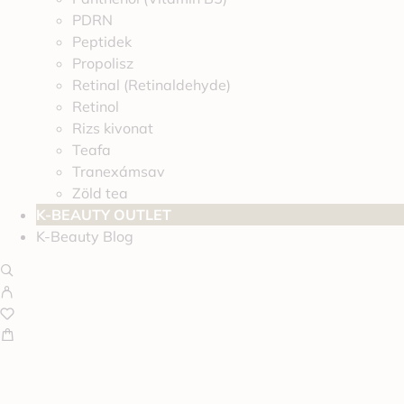
PDRN
Peptidek
Propolisz
Retinal (Retinaldehyde)
Retinol
Rizs kivonat
Teafa
Tranexámsav
Zöld tea
K-BEAUTY OUTLET
K-Beauty Blog