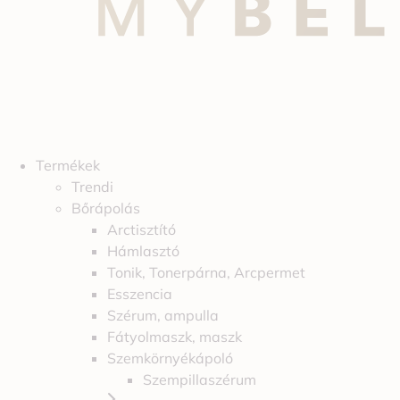
Termékek
Trendi
Bőrápolás
Arctisztító
Hámlasztó
Tonik, Tonerpárna, Arcpermet
Esszencia
Szérum, ampulla
Fátyolmaszk, maszk
Szemkörnyékápoló
Szempillaszérum