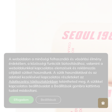
A weboldalon a minőségi felhasználói és vásárlási élmény
érdekében, a közösségi funkciók biztosításához, valamint a
weboldalunkkal kapcsolatos elemzések és reklámozás
céljából sütiket használunk. A sütik használatával és az
adataid kezelésével kapcsolatos részleteket az
Adatkezelési tájékoztatónkban
tekintheted meg. A sütikkel
kapcsolatos beállításaidat a Beállítások gombra kattintva
tudod módosítani.
Elfogadom
Beállítások