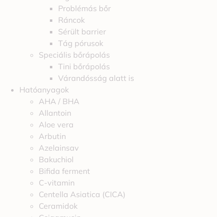
Problémás bőr
Ráncok
Sérült barrier
Tág pórusok
Speciális bőrápolás
Tini bőrápolás
Várandósság alatt is
Hatóanyagok
AHA / BHA
Allantoin
Aloe vera
Arbutin
Azelainsav
Bakuchiol
Bifida ferment
C-vitamin
Centella Asiatica (CICA)
Ceramidok