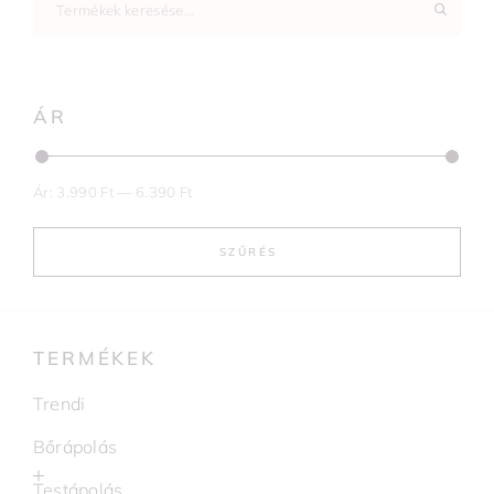
ÁR
Ár:
3.990 Ft
—
6.390 Ft
SZŰRÉS
TERMÉKEK
Trendi
Bőrápolás
Testápolás