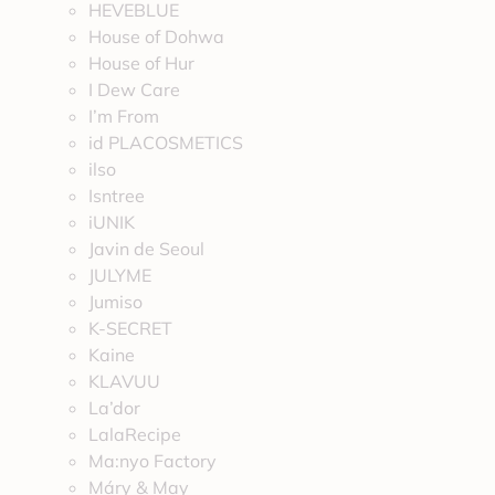
HEVEBLUE
House of Dohwa
House of Hur
I Dew Care
I’m From
id PLACOSMETICS
ilso
Isntree
iUNIK
Javin de Seoul
JULYME
Jumiso
K-SECRET
Kaine
KLAVUU
La’dor
LalaRecipe
Ma:nyo Factory
Máry & May