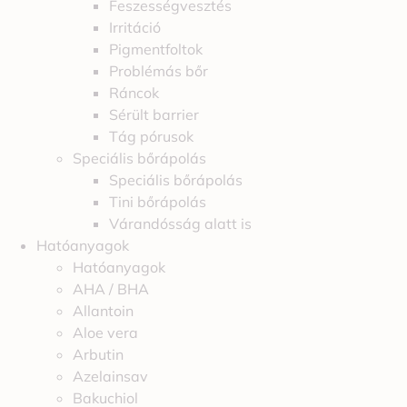
Feszességvesztés
Irritáció
Pigmentfoltok
Problémás bőr
Ráncok
Sérült barrier
Tág pórusok
Speciális bőrápolás
Speciális bőrápolás
Tini bőrápolás
Várandósság alatt is
Hatóanyagok
Hatóanyagok
AHA / BHA
Allantoin
Aloe vera
Arbutin
Azelainsav
Bakuchiol