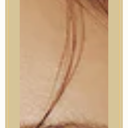
Bőrápolás
Bőrápolás
Arctisztító
Hámlasztó
Tonik, Tonerpárna, Arcpermet
Esszencia
Szérum, ampulla
Fátyolmaszk, maszk
Szemkörnyékápoló
Szemkörnyékápoló
Szempillaszérum
Arckrém, hidratáló krém
Fényvédelem
Éjszakai bőrápolás
Testápolás
Testápolás
Nyak- és dekoltázs
Ajakápolás
Testápolás