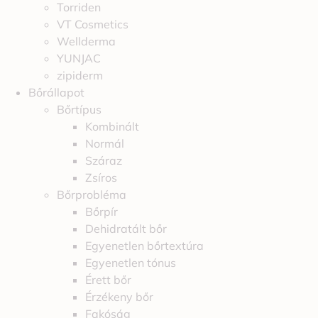
Torriden
VT Cosmetics
Wellderma
YUNJAC
zipiderm
Bőrállapot
Bőrtípus
Kombinált
Normál
Száraz
Zsíros
Bőrprobléma
Bőrpír
Dehidratált bőr
Egyenetlen bőrtextúra
Egyenetlen tónus
Érett bőr
Érzékeny bőr
Fakóság