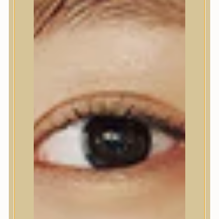
Testápolás
Tusfürdő
Testradír és hámlasztó
Kézápolás
Lábápolás
Hajápolás
Hajápolás
Hajápoló eszközök
Sampon
Hajpakolás / Kondícionáló
Hajápoló ampulla
Hajápoló esszencia
Hajolaj
Fejbőrápolás
Makeup
Makeup
Korrektor
Fixáló
Pirosító, bronzosító