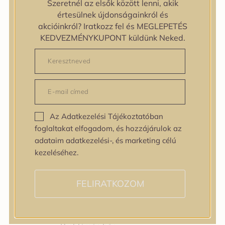
Szeretnél az elsők között lenni, akik
Bőrtípus
értesülnek újdonságainkról és
Bőrtípus
akcióinkról? Iratkozz fel és MEGLEPETÉS
Kombinált
KEDVEZMÉNYKUPONT küldünk Neked.
Normál
Száraz
Zsíros
Bőrprobléma
Bőrprobléma
Bőrpír
Az Adatkezelési Tájékoztatóban
Dehidratált bőr
foglaltakat elfogadom, és hozzájárulok az
Egyenetlen bőrtextúra
adataim adatkezelési-, és marketing célú
Egyenetlen tónus
kezeléséhez.
Érett bőr
Érzékeny bőr
Fakóság
FELIRATKOZOM
Feszességvesztés
Irritáció
Pigmentfoltok