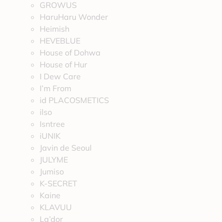
GROWUS
HaruHaru Wonder
Heimish
HEVEBLUE
House of Dohwa
House of Hur
I Dew Care
I’m From
id PLACOSMETICS
ilso
Isntree
iUNIK
Javin de Seoul
JULYME
Jumiso
K-SECRET
Kaine
KLAVUU
La’dor