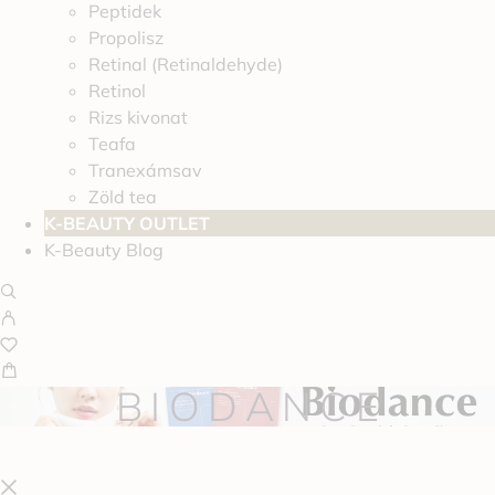
Peptidek
Propolisz
Retinal (Retinaldehyde)
Retinol
Rizs kivonat
Teafa
Tranexámsav
Zöld tea
K-BEAUTY OUTLET
K-Beauty Blog
BIODANCE