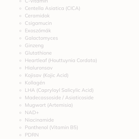
C-vitamin
Centella Asiatica (CICA)
Ceramidok
Csigamucin
Exoszómák
Galactomyces
Ginzeng
Glutathione
Heartleaf (Houttuynia Cordata)
Hialuronsav
Kojisav (Kojic Acid)
Kollagén
LHA (Capryloyl Salicylic Acid)
Madecassoside / Asiaticoside
Mugwort (Artemisia)
NAD+
Niacinamide
Panthenol (Vitamin B5)
PDRN