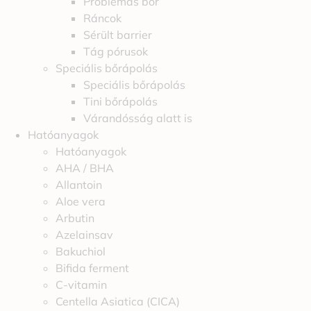
Problémás bőr
Ráncok
Sérült barrier
Tág pórusok
Speciális bőrápolás
Speciális bőrápolás
Tini bőrápolás
Várandósság alatt is
Hatóanyagok
Hatóanyagok
AHA / BHA
Allantoin
Aloe vera
Arbutin
Azelainsav
Bakuchiol
Bifida ferment
C-vitamin
Centella Asiatica (CICA)