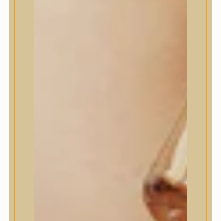
I’m From
id PLACOSMETICS
ilso
Isntree
iUNIK
Javin de Seoul
JULYME
Jumiso
K-SECRET
Kaine
KLAVUU
La’dor
LalaRecipe
Ma:nyo Factory
Máry & May
Masil
Medi-Peel
medicube