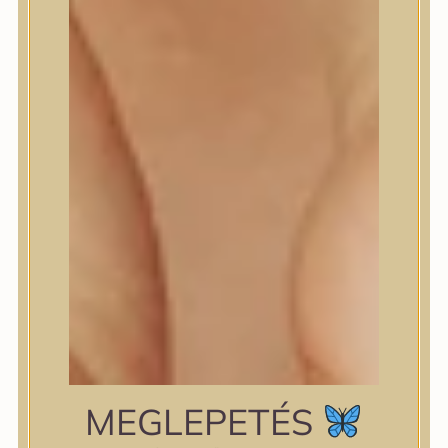
shiseido
Skin&Lab
SKIN1004
Skinfood
Slowpure
Some By Mi
Sungboon Editor
The Plant Base
The Saem
TIAM
TIRTIR
TOCOBO
Torriden
VT Cosmetics
Wellderma
YUNJAC
zipiderm
MEGLEPETÉS
Bőrállapot
Bőrállapot