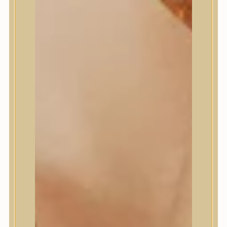
Meditherapy
Missha
Mixsoon
Mizon
Nature Republic
Neogen Dermalogy
Nine Less
Numbuzin
OOTD
Orien
Peripera
PESTLO
plu
PURCELL
Purito Seoul
Pyunkang Yul
Romand
Round Lab
shaishaishai