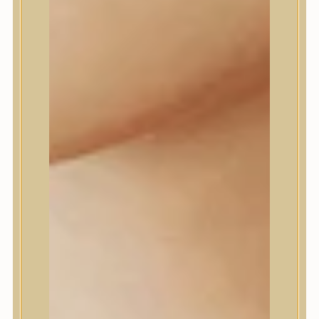
Dr.Melaxin
Dr.nineteen
Dr.Reju-All
Elizavecca
EQQUALBERRY
Esthetic House
Etude
Farm stay
Fraijour
Frudia
fwee
Goodal
GROWUS
HaruHaru Wonder
Heimish
HEVEBLUE
House of Dohwa
House of Hur
I Dew Care