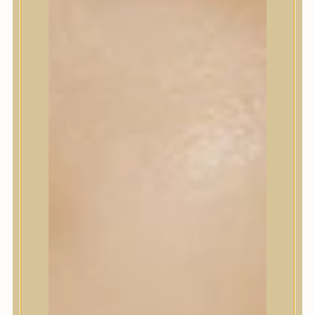
Sminkalap
Ajkak
Szemek
Alapozók és BB krémek
Szettek & Travel Size
Szépségápolási eszközök
Szépségápolási eszközök
Szépségápolási kellékek
Arcroller, gua sha
Elektromos szépségápolási eszközök
Termékminta
Baba-Mama
Akció
Márkák
Márkák
A’Pieu
Abib
AMPLE:N