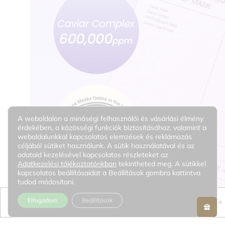
A weboldalon a minőségi felhasználói és vásárlási élmény
érdekében, a közösségi funkciók biztosításához, valamint a
weboldalunkkal kapcsolatos elemzések és reklámozás
céljából sütiket használunk. A sütik használatával és az
adataid kezelésével kapcsolatos részleteket az
Adatkezelési tájékoztatónkban
tekintheted meg. A sütikkel
kapcsolatos beállításaidat a Beállítások gombra kattintva
tudod módosítani.
Elfogadom
Beállítások