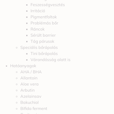
Feszességvesztés
Irritáció
Pigmentfoltok
Problémás bőr
Ráncok
Sérült barrier
Tág pórusok
Speciális bőrápolás
Tini bőrápolás
Várandósság alatt is
Hatóanyagok
AHA / BHA
Allantoin
Aloe vera
Arbutin
Azelainsav
Bakuchiol
Bifida ferment