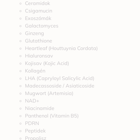
Ceramidok
Csigamucin
Exoszómák
Galactomyces
Ginzeng
Glutathione
Heartleaf (Houttuynia Cordata)
Hialuronsav
Kojisav (Kojic Acid)
Kollagén
LHA (Capryloyl Salicylic Acid)
Madecassoside / Asiaticoside
Mugwort (Artemisia)
NAD+
Niacinamide
Panthenol (Vitamin B5)
PDRN
Peptidek
Propolisz