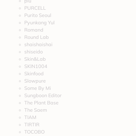
plu
PURCELL
Purito Seoul
Pyunkang Yul
Romand
Round Lab
shaishaishai
shiseido
Skin&Lab
SKIN1004
Skinfood
Slowpure
Some By Mi
Sungboon Editor
The Plant Base
The Saem
TIAM
TIRTIR
TOCOBO