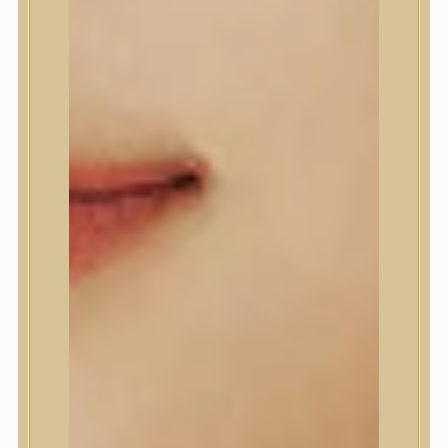
Anlan
ANUA
APLB
APRILSKIN
Arencia
Aromatica
AXIS-Y
Beauty of Joseon
Biodance
By Wishtrend
Celimax
Centellian24
CLIO
Colorkey
Cosrx
d’Alba
Daeng Gi Meo Ri
dear, Klairs
Dr.Althea