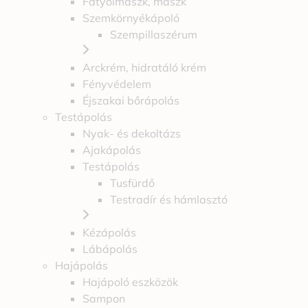
Fátyolmaszk, maszk
Szemkörnyékápoló
Szempillaszérum
Arckrém, hidratáló krém
Fényvédelem
Éjszakai bőrápolás
Testápolás
Nyak- és dekoltázs
Ajakápolás
Testápolás
Tusfürdő
Testradír és hámlasztó
Kézápolás
Lábápolás
Hajápolás
Hajápoló eszközök
Sampon