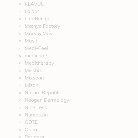
KLAVUU
La’dor
LalaRecipe
Ma:nyo Factory
Máry & May
Masil
Medi-Peel
medicube
Meditherapy
Missha
Mixsoon
Mizon
Nature Republic
Neogen Dermalogy
Nine Less
Numbuzin
OOTD
Orien
Peripera