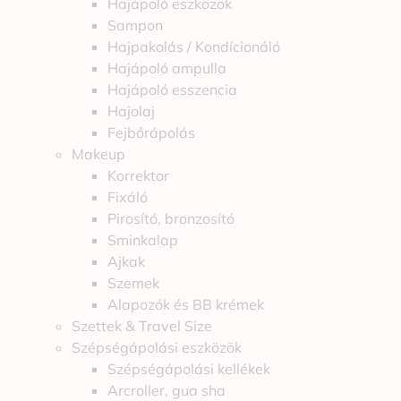
Hajápoló eszközök
Sampon
Hajpakolás / Kondícionáló
Hajápoló ampulla
Hajápoló esszencia
Hajolaj
Fejbőrápolás
Makeup
Korrektor
Fixáló
Pirosító, bronzosító
Sminkalap
Ajkak
Szemek
Alapozók és BB krémek
Szettek & Travel Size
Szépségápolási eszközök
Szépségápolási kellékek
Arcroller, gua sha