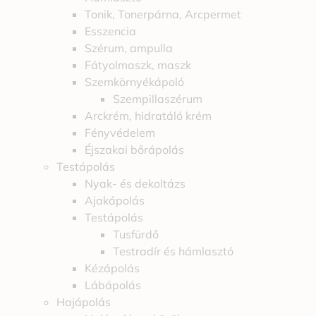
Tonik, Tonerpárna, Arcpermet
Esszencia
Szérum, ampulla
Fátyolmaszk, maszk
Szemkörnyékápoló
Szempillaszérum
Arckrém, hidratáló krém
Fényvédelem
Éjszakai bőrápolás
Testápolás
Nyak- és dekoltázs
Ajakápolás
Testápolás
Tusfürdő
Testradír és hámlasztó
Kézápolás
Lábápolás
Hajápolás