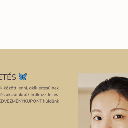
ETÉS
k között lenni, akik értesülnek
s akcióinkról? Iratkozz fel és
EDVEZMÉNYKUPONT küldünk