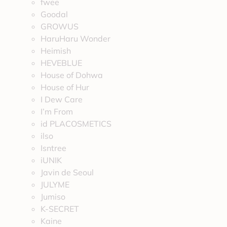
fwee
Goodal
GROWUS
HaruHaru Wonder
Heimish
HEVEBLUE
House of Dohwa
House of Hur
I Dew Care
I’m From
id PLACOSMETICS
ilso
Isntree
iUNIK
Javin de Seoul
JULYME
Jumiso
K-SECRET
Kaine