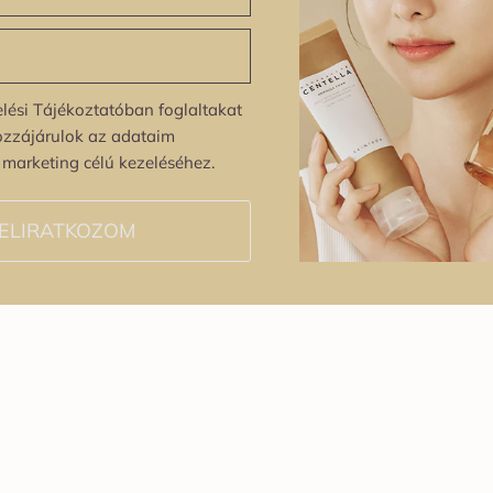
lési Tájékoztatóban foglaltakat
ozzájárulok az adataim
s marketing célú kezeléséhez.
ELIRATKOZOM