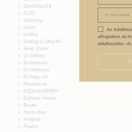
Centellian24
CLIO
Colorkey
Cosrx
Az Adatkeze
d’Alba
elfogadom, és h
Daeng Gi Meo Ri
adatkezelési-, é
dear, Klairs
Dr.Althea
F
Dr.Melaxin
Dr.nineteen
Dr.Reju-All
Elizavecca
EQQUALBERRY
Esthetic House
Etude
Farm stay
Fraijour
Frudia