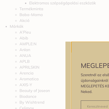
Elektromos szépségápolási eszközök
Termékminta
Baba-Mama
Akció
Márkák
A’Pieu
Abib
AMPLE:N
Anlan
ANUA
APLB
MEGLEP
APRILSKIN
Arencia
Szeretnél az első
Aromatica
újdonságainkról é
AXIS-Y
MEGLEPETÉS K
Beauty of Joseon
Neked.
Biodance
By Wishtrend
Celimax