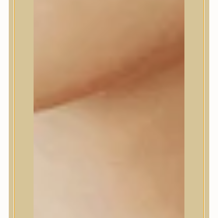
Farm stay
Fraijour
Frudia
fwee
Goodal
GROWUS
HaruHaru Wonder
Heimish
HEVEBLUE
House of Dohwa
House of Hur
I Dew Care
I’m From
id PLACOSMETICS
ilso
Isntree
iUNIK
Javin de Seoul
JULYME