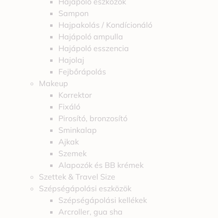
Hajápoló eszközök
Sampon
Hajpakolás / Kondícionáló
Hajápoló ampulla
Hajápoló esszencia
Hajolaj
Fejbőrápolás
Makeup
Korrektor
Fixáló
Pirosító, bronzosító
Sminkalap
Ajkak
Szemek
Alapozók és BB krémek
Szettek & Travel Size
Szépségápolási eszközök
Szépségápolási kellékek
Arcroller, gua sha