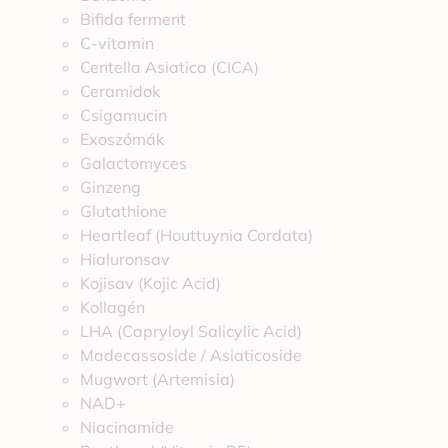
Bifida ferment
C-vitamin
Centella Asiatica (CICA)
Ceramidok
Csigamucin
Exoszómák
Galactomyces
Ginzeng
Glutathione
Heartleaf (Houttuynia Cordata)
Hialuronsav
Kojisav (Kojic Acid)
Kollagén
LHA (Capryloyl Salicylic Acid)
Madecassoside / Asiaticoside
Mugwort (Artemisia)
NAD+
Niacinamide