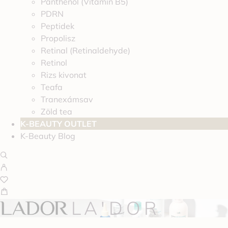
Panthenol (Vitamin B5)
PDRN
Peptidek
Propolisz
Retinal (Retinaldehyde)
Retinol
Rizs kivonat
Teafa
Tranexámsav
Zöld tea
K-BEAUTY OUTLET
K-Beauty Blog
LA'DOR