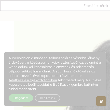
Értesítést kérek
A weboldalon a minőségi felhasználói és vásárlási élmény
érdekében, a közösségi funkciók biztosításához, valamint a
weboldalunkkal kapcsolatos elemzések és reklámozás
céljából sütiket használunk. A sütik használatával és az
adataid kezelésével kapcsolatos részleteket az
Adatkezelési tájékoztatónkban
tekintheted meg. A sütikkel
kapcsolatos beállításaidat a Beállítások gombra kattintva
tudod módosítani.
Elfogadom
Beállítások