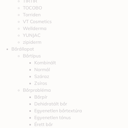
TIRTIR
TOCOBO
Torriden
VT Cosmetics
Wellderma
YUNJAC
zipiderm
Bőrállapot
Bőrtípus
Kombinált
Normál
Száraz
Zsíros
Bőrprobléma
Bőrpír
Dehidratált bőr
Egyenetlen bőrtextúra
Egyenetlen tónus
Érett bőr