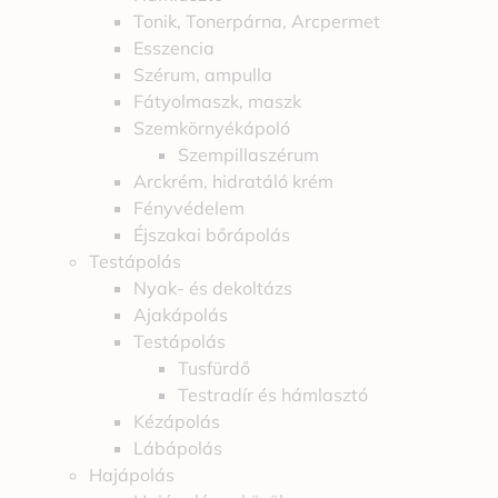
Tonik, Tonerpárna, Arcpermet
Esszencia
Szérum, ampulla
Fátyolmaszk, maszk
Szemkörnyékápoló
Szempillaszérum
Arckrém, hidratáló krém
Fényvédelem
Éjszakai bőrápolás
Testápolás
Nyak- és dekoltázs
Ajakápolás
Testápolás
Tusfürdő
Testradír és hámlasztó
Kézápolás
Lábápolás
Hajápolás