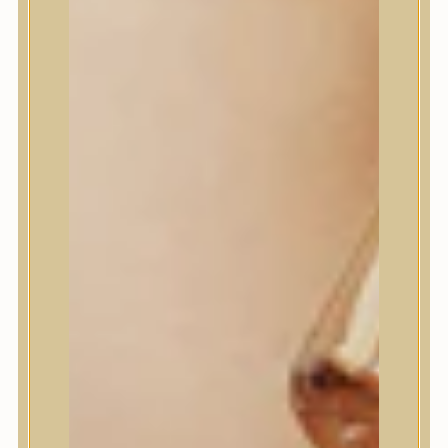
Jumiso
K-SECRET
Kaine
KLAVUU
La’dor
LalaRecipe
Ma:nyo Factory
Máry & May
Masil
Medi-Peel
medicube
Meditherapy
Missha
Mixsoon
Mizon
Nature Republic
Neogen Dermalogy
Nine Less