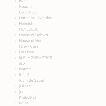
fwee
Goodal
GROWUS
HaruHaru Wonder
Heimish
HEVEBLUE
House of Dohwa
House of Hur
I Dew Care
I’m From
id PLACOSMETICS
ilso
Isntree
iUNIK
Javin de Seoul
JULYME
Jumiso
K-SECRET
Kaine