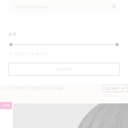
ÁR
Ár:
790 Ft
—
6.390 Ft
SZŰRÉS
1–12 TERMÉK, ÖSSZESEN 35 DB
SZŰRŐ
-55%