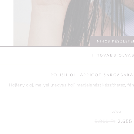
NINCS KÉSZLETE
TOVÁBB OLVA
POLISH OIL APRICOT SÁRGABARA
Hajfény olaj, mellyel „nedves haj” megjelenést készíthetsz, f
La'dor
5.900
Ft
2.655