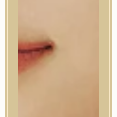
Beauty of Joseon
Biodance
By Wishtrend
Celimax
Centellian24
CLIO
Colorkey
Cosrx
d’Alba
Daeng Gi Meo Ri
dear, Klairs
Dr.Althea
Dr.Melaxin
Dr.nineteen
Dr.Reju-All
Elizavecca
EQQUALBERRY
Esthetic House
Etude