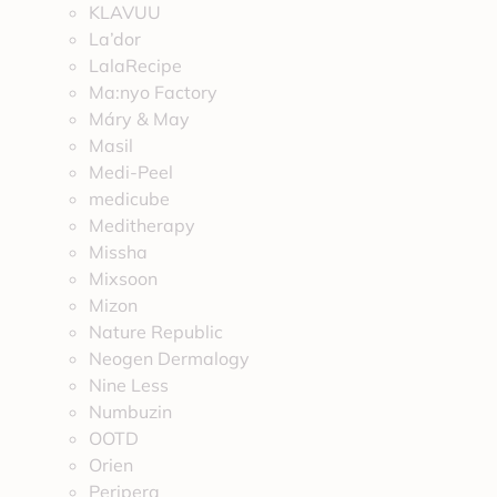
KLAVUU
La’dor
LalaRecipe
Ma:nyo Factory
Máry & May
Masil
Medi-Peel
medicube
Meditherapy
Missha
Mixsoon
Mizon
Nature Republic
Neogen Dermalogy
Nine Less
Numbuzin
OOTD
Orien
Peripera