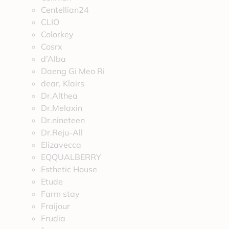
Centellian24
CLIO
Colorkey
Cosrx
d’Alba
Daeng Gi Meo Ri
dear, Klairs
Dr.Althea
Dr.Melaxin
Dr.nineteen
Dr.Reju-All
Elizavecca
EQQUALBERRY
Esthetic House
Etude
Farm stay
Fraijour
Frudia