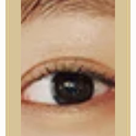
Kézápolás
Lábápolás
Hajápolás
Hajápoló eszközök
Sampon
Hajpakolás / Kondícionáló
Hajápoló ampulla
Hajápoló esszencia
Hajolaj
Fejbőrápolás
Makeup
Korrektor
Fixáló
Pirosító, bronzosító
Sminkalap
Ajkak
Szemek
Alapozók és BB krémek
Szettek & Travel Size