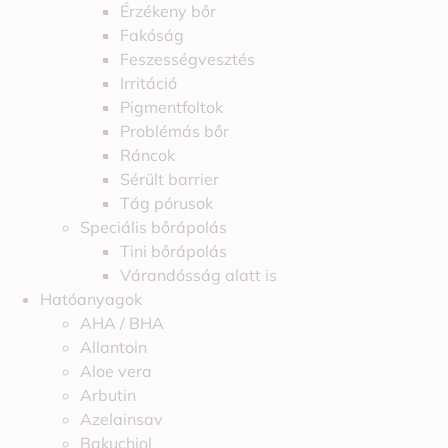
Érzékeny bőr
Fakóság
Feszességvesztés
Irritáció
Pigmentfoltok
Problémás bőr
Ráncok
Sérült barrier
Tág pórusok
Speciális bőrápolás
Tini bőrápolás
Várandósság alatt is
Hatóanyagok
AHA / BHA
Allantoin
Aloe vera
Arbutin
Azelainsav
Bakuchiol