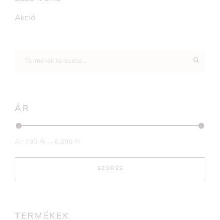
Akció
ÁR
Ár:
790 Ft
—
6.390 Ft
SZŰRÉS
TERMÉKEK