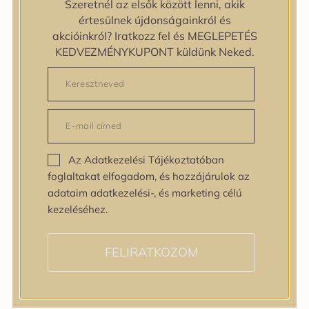
Szeretnél az elsők között lenni, akik
Egyenetlen bőrtextúra
értesülnek újdonságainkról és
Egyenetlen tónus
akcióinkról? Iratkozz fel és MEGLEPETÉS
Érett bőr
KEDVEZMÉNYKUPONT küldünk Neked.
Érzékeny bőr
Fakóság
Feszességvesztés
Irritáció
Pigmentfoltok
Problémás bőr
Az Adatkezelési Tájékoztatóban
Ráncok
foglaltakat elfogadom, és hozzájárulok az
Sérült barrier
adataim adatkezelési-, és marketing célú
Tág pórusok
kezeléséhez.
Speciális bőrápolás
Tini bőrápolás
Várandósság alatt is
FELIRATKOZOM
Hatóanyagok
AHA / BHA
Allantoin