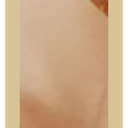
Numbuzin
OOTD
Orien
Peripera
PESTLO
plu
PURCELL
Purito Seoul
Pyunkang Yul
Romand
Round Lab
shaishaishai
shiseido
Skin&Lab
SKIN1004
Skinfood
Slowpure
Some By Mi
Sungboon Editor