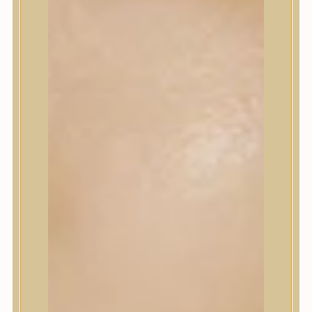
Szépségápolási eszközök
Szépségápolási kellékek
Arcroller, gua sha
Elektromos szépségápolási eszközök
Termékminta
Baba-Mama
Akció
Márkák
A’Pieu
Abib
AMPLE:N
Anlan
ANUA
APLB
APRILSKIN
Arencia
Aromatica
AXIS-Y