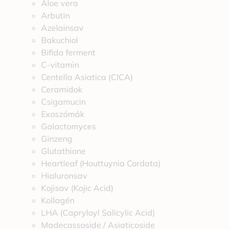
Aloe vera
Arbutin
Azelainsav
Bakuchiol
Bifida ferment
C-vitamin
Centella Asiatica (CICA)
Ceramidok
Csigamucin
Exoszómák
Galactomyces
Ginzeng
Glutathione
Heartleaf (Houttuynia Cordata)
Hialuronsav
Kojisav (Kojic Acid)
Kollagén
LHA (Capryloyl Salicylic Acid)
Madecassoside / Asiaticoside