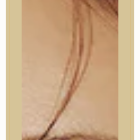
Trendi
Bőrápolás
Arctisztító
Hámlasztó
Tonik, Tonerpárna, Arcpermet
Esszencia
Szérum, ampulla
Fátyolmaszk, maszk
Szemkörnyékápoló
Szempillaszérum
Arckrém, hidratáló krém
Fényvédelem
Éjszakai bőrápolás
Testápolás
Nyak- és dekoltázs
Ajakápolás
Testápolás
Tusfürdő
Testradír és hámlasztó