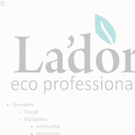
Termékek
Trendi
Bőrápolás
Arctisztító
Hámlasztó