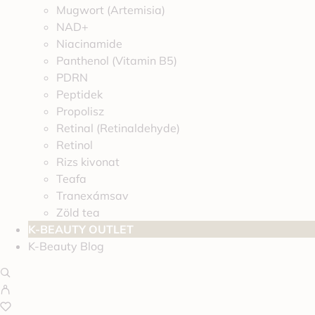
Mugwort (Artemisia)
NAD+
Niacinamide
Panthenol (Vitamin B5)
PDRN
Peptidek
Propolisz
Retinal (Retinaldehyde)
Retinol
Rizs kivonat
Teafa
Tranexámsav
Zöld tea
K-BEAUTY OUTLET
K-Beauty Blog