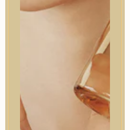
Elfogadom az
Általános
Szerződési Feltételeket
és az
Adatkezelési Szabályzatot
Értesítést kérek
HOZZÁADOM A KÍVÁNSÁGLISTÁHOZ
CIKKSZÁM:
LDR1602030JA
KATEGÓRIÁK:
HAJÁPOLÁS
,
HAJOLAJ
CÍMKÉK:
GÖNDÖR HAJ
,
HULLÁMOS HAJ
,
NORMÁL HAJ
,
SÉRÜLT HAJ
,
SZÁRAZ HAJ
,
TÖREDEZETT HAJ
,
VÉKONYSZÁLÚ HAJ
MÁRKA:
LA'DOR