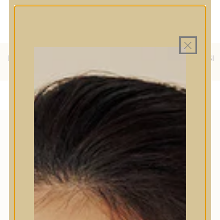
MINDEN TERMÉK SAJÁT HAZAI
MAGYAR WEBÁRUHÁZ
RAKTÁRON
INGYENES SZÁLLÍTÁS 19.999
FT FELETT MAGYARORSZÁGRA
KÜLFÖLDRE IS SZÁLLÍTUNK - WE SHIP TO HR, IT, RO, SI
& SK