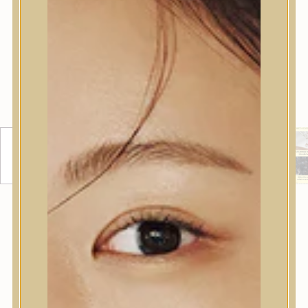
PERFUMED HAIR OIL HINOKI
TÁPLÁLÓ HAJOLAJ HINOKI
ILLATTAL
Luxus textúrájú, simán felvihető, pehelykönnyű hajolaj,
mely selymes tapintást hagy maga után, miközben
hatékonyan visszaállítja a haj nedvességtartalmát.