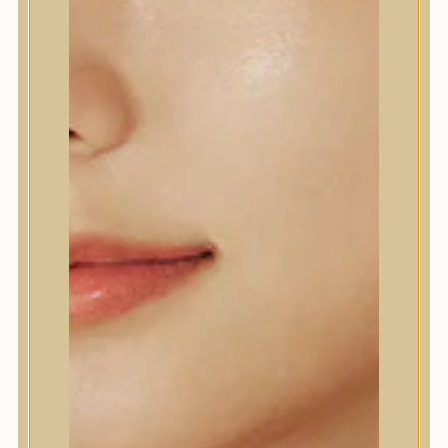
3.900
Ft
(130 Ft / ml)
Elfogyott
E-mailt kérek, ha a termék újra elérhető