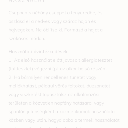
HASZNÁLAT
Cseppents néhány cseppet a tenyeredbe, és
oszlasd el a nedves vagy száraz hajon és
hajvégeken. Ne öblítse ki. Formázd a hajat a
szokásos módon.
Használati óvintézkedések:
1. Az első használat előtt javasolt allergiatesztet
(folttesztet) végezni (pl. az alkar belső részén).
2. Ha bármilyen rendellenes tünetet vagy
mellékhatást, például vörös foltokat, duzzanatot
vagy viszketést tapasztalsz az alkalmazási
területen a közvetlen napfény hatására, vagy
spontán jelenségként a kozmetikumok használata
közben vagy után, hagyd abba a termék használatát