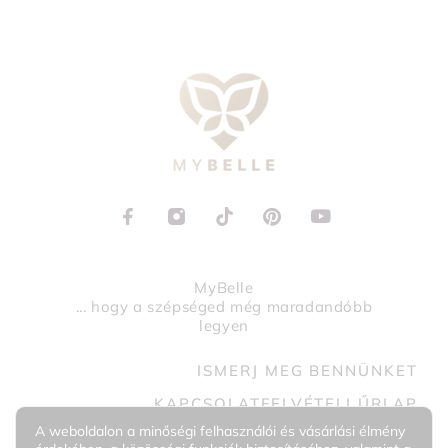
MyBelle
... hogy a szépséged még maradandóbb
legyen
ISMERJ MEG BENNÜNKET
KAPCSOLATFELVÉTELI ŰRLAP
A weboldalon a minőségi felhasználói és vásárlási élmény
+36 30 0987444