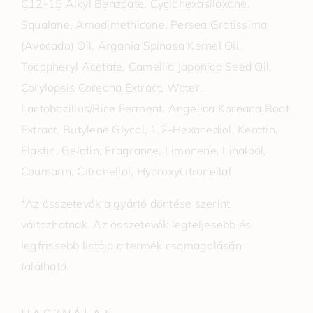
C12-15 Alkyl Benzoate, Cyclohexasiloxane,
Squalane, Amodimethicone, Persea Gratissima
(Avocado) Oil, Argania Spinosa Kernel Oil,
Tocopheryl Acetate, Camellia Japonica Seed Oil,
Corylopsis Coreana Extract, Water,
Lactobacillus/Rice Ferment, Angelica Koreana Root
Extract, Butylene Glycol, 1,2-Hexanediol, Keratin,
Elastin, Gelatin, Fragrance, Limonene, Linalool,
Coumarin, Citronellol, Hydroxycitronellal
*Az összetevők a gyártó döntése szerint
változhatnak. Az összetevők legteljesebb és
legfrissebb listája a termék csomagolásán
található.