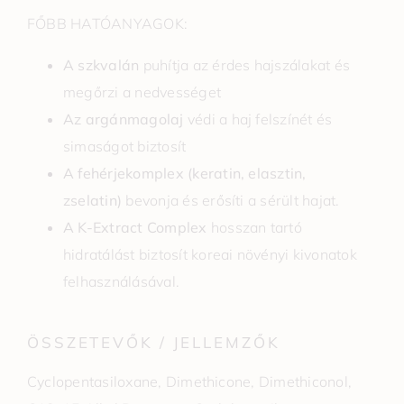
FŐBB HATÓANYAGOK:
A szkvalán
puhítja az érdes hajszálakat és
megőrzi a nedvességet
Az argánmagolaj
védi a haj felszínét és
simaságot biztosít
A fehérjekomplex (keratin, elasztin,
zselatin)
bevonja és erősíti a sérült hajat.
A K-Extract Complex
hosszan tartó
hidratálást biztosít koreai növényi kivonatok
felhasználásával.
ÖSSZETEVŐK / JELLEMZŐK
Cyclopentasiloxane, Dimethicone, Dimethiconol,