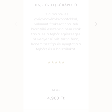
HAJ- ÉS FEJBŐRÁPOLÓ
A
Ez a málna- és
gyógynövénykivonatokkal,
valamint fitokeratinnal teli
hidratáló esszencia nem csak
ha
táplál és a fejbőr egészséges
tá
pH-egyensúlyát tartja fenn,
ta
hanem tisztítja és nyugtatja a
fejbőrt és a hajszálakat.
Értékelés:
5.00
/ 5
A'Pieu
4.900
Ft