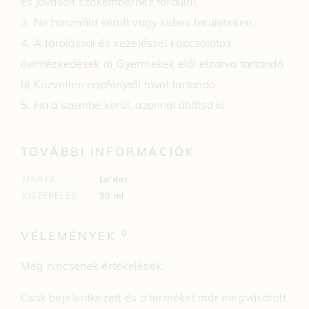
és javasolt szakemberhez fordulni.
3. Ne használd sérült vagy sebes területeken.
4. A tárolással és kezeléssel kapcsolatos
óvintézkedések a) Gyermekek elől elzárva tartandó
b) Közvetlen napfénytől távol tartandó.
5. Ha a szembe kerül, azonnal öblítsd ki.
TOVÁBBI INFORMÁCIÓK
MÁRKA
La'dor
KISZERELÉS
30 ml
0
VÉLEMÉNYEK
Még nincsenek értékelések.
Csak bejelentkezett és a terméket már megvásárolt