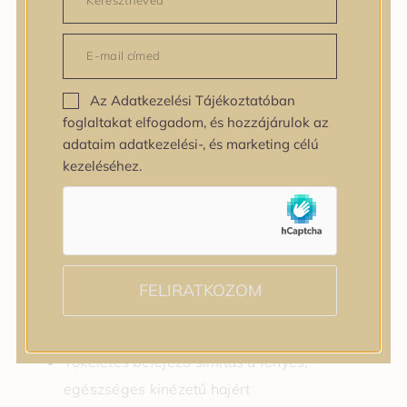
A kifinomult Hinoki illat tiszta, meleg és finoman
földes – a nyugalom és az elegancia gyengéd
ölelée a nap folyamán. Tökéletes azok számára,
akik értékelik a minimalista luxust és a természetes
Az Adatkezelési Tájékoztatóban
szépséget.
foglaltakat elfogadom, és hozzájárulok az
adataim adatkezelési-, és marketing célú
Amiért imádni fogod:
kezeléséhez.
Könnyű, mégis mélyen tápláló formula
Simítja a szálló, göndör hajat és azonnali
puhaságot biztosít
Elegáns, nyugtató illat fás frissességgel
FELIRATKOZOM
Kiváló vékonyszálú és normál hajra, nem okoz
elnehezülést
Tökéletes befejező simítás a fényes,
egészséges kinézetű hajért