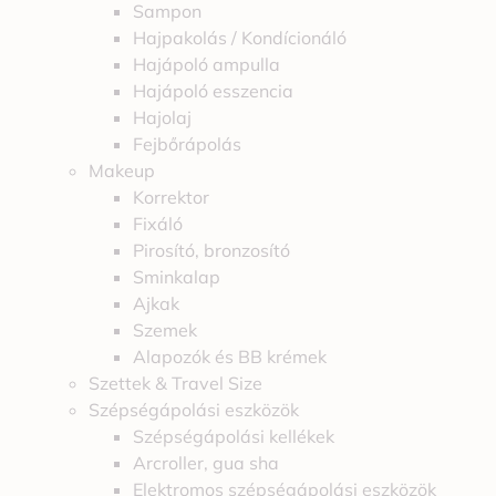
Sampon
Hajpakolás / Kondícionáló
Hajápoló ampulla
Hajápoló esszencia
Hajolaj
Fejbőrápolás
Makeup
Korrektor
Fixáló
Pirosító, bronzosító
Sminkalap
Ajkak
Szemek
Alapozók és BB krémek
Szettek & Travel Size
Szépségápolási eszközök
Szépségápolási kellékek
Arcroller, gua sha
Elektromos szépségápolási eszközök