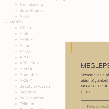
Termékminta
Baba-Mama
Akció
Márkák
A’Pieu
Abib
AMPLE:N
Anlan
ANUA
APLB
APRILSKIN
MEGLEP
Arencia
Aromatica
Szeretnél az első
AXIS-Y
újdonságainkról é
MEGLEPETÉS K
Beauty of Joseon
Neked.
Biodance
By Wishtrend
Celimax