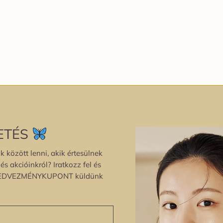
ETÉS
k között lenni, akik értesülnek
s akcióinkról? Iratkozz fel és
EDVEZMÉNYKUPONT küldünk