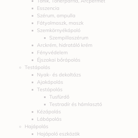
Tonik, Tonerpárna, Arcpermet
Esszencia
Szérum, ampulla
Fátyolmaszk, maszk
Szemkörnyékápoló
Szempillaszérum
Arckrém, hidratáló krém
Fényvédelem
Éjszakai bőrápolás
Testápolás
Nyak- és dekoltázs
Ajakápolás
Testápolás
Tusfürdő
Testradír és hámlasztó
Kézápolás
Lábápolás
Hajápolás
Hajápoló eszközök