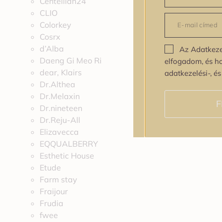
Centellian24
CLIO
Colorkey
Cosrx
d’Alba
Az Adatkeze
Daeng Gi Meo Ri
elfogadom, és h
dear, Klairs
adatkezelési-, é
Dr.Althea
Dr.Melaxin
F
Dr.nineteen
Dr.Reju-All
Elizavecca
EQQUALBERRY
Esthetic House
Etude
Farm stay
Fraijour
Frudia
fwee