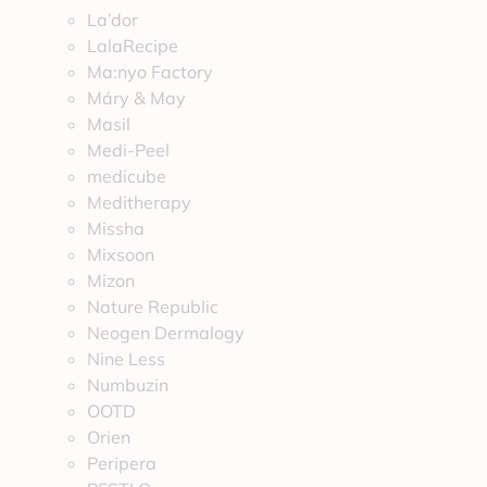
La’dor
LalaRecipe
Ma:nyo Factory
Máry & May
Masil
Medi-Peel
medicube
Meditherapy
Missha
Mixsoon
Mizon
Nature Republic
Neogen Dermalogy
Nine Less
Numbuzin
OOTD
Orien
Peripera