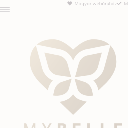
Magyar webáruház
M