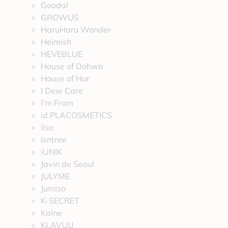
Goodal
GROWUS
HaruHaru Wonder
Heimish
HEVEBLUE
House of Dohwa
House of Hur
I Dew Care
I’m From
id PLACOSMETICS
ilso
Isntree
iUNIK
Javin de Seoul
JULYME
Jumiso
K-SECRET
Kaine
KLAVUU