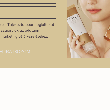
lési Tájékoztatóban foglaltakat
ozzájárulok az adataim
s marketing célú kezeléséhez.
ELIRATKOZOM