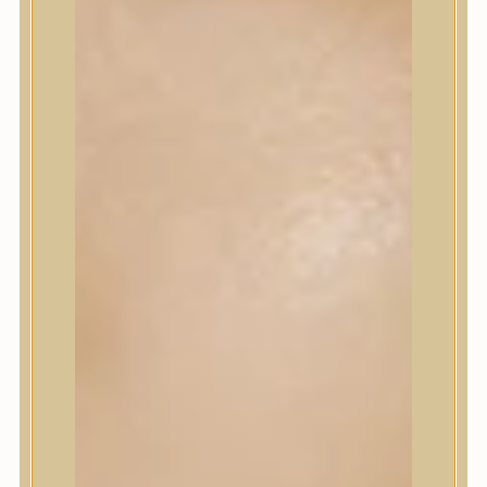
Korrektor
Fixáló
Pirosító, bronzosító
Sminkalap
Ajkak
Szemek
Alapozók és BB krémek
Szettek & Travel Size
Szépségápolási eszközök
Szépségápolási eszközök
Szépségápolási kellékek
Arcroller, gua sha
Elektromos szépségápolási eszközök
Termékminta
Baba-Mama
Akció
Márkák
Márkák