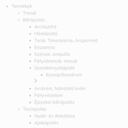
Termékek
Trendi
Bőrápolás
Arctisztító
Hámlasztó
Tonik, Tonerpárna, Arcpermet
Esszencia
Szérum, ampulla
Fátyolmaszk, maszk
Szemkörnyékápoló
Szempillaszérum
Arckrém, hidratáló krém
Fényvédelem
Éjszakai bőrápolás
Testápolás
Nyak- és dekoltázs
Ajakápolás