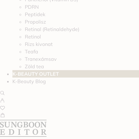
PDRN
Peptidek
Propolisz
Retinal (Retinaldehyde)
Retinol
Rizs kivonat
Teafa
Tranexámsav
Zöld tea
K-BEAUTY OUTLET
K-Beauty Blog