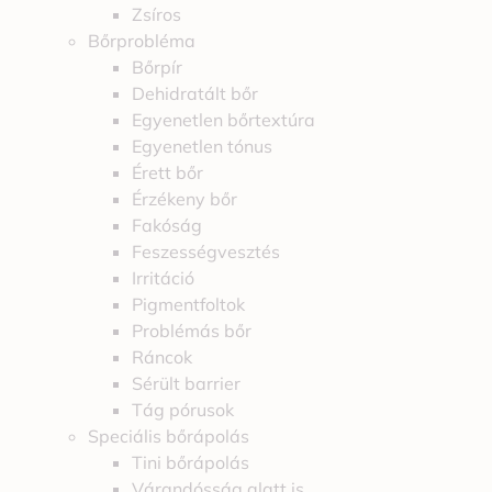
Zsíros
Bőrprobléma
Bőrpír
Dehidratált bőr
Egyenetlen bőrtextúra
Egyenetlen tónus
Érett bőr
Érzékeny bőr
Fakóság
Feszességvesztés
Irritáció
Pigmentfoltok
Problémás bőr
Ráncok
Sérült barrier
Tág pórusok
Speciális bőrápolás
Tini bőrápolás
Várandósság alatt is