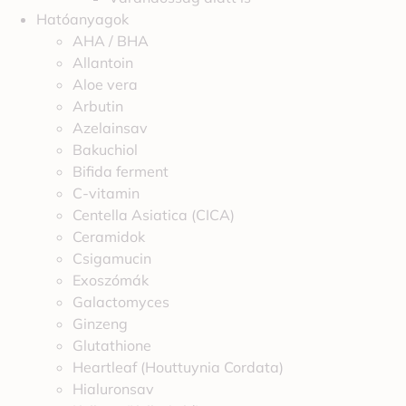
Hatóanyagok
AHA / BHA
Allantoin
Aloe vera
Arbutin
Azelainsav
Bakuchiol
Bifida ferment
C-vitamin
Centella Asiatica (CICA)
Ceramidok
Csigamucin
Exoszómák
Galactomyces
Ginzeng
Glutathione
Heartleaf (Houttuynia Cordata)
Hialuronsav