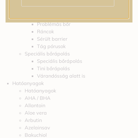
Feszességvesztés
Irritáció
Pigmentfoltok
Problémás bőr
Ráncok
Sérült barrier
Tág pórusok
Speciális bőrápolás
Speciális bőrápolás
Tini bőrápolás
Várandósság alatt is
Hatóanyagok
Hatóanyagok
AHA / BHA
Allantoin
Aloe vera
Arbutin
Azelainsav
Bakuchiol