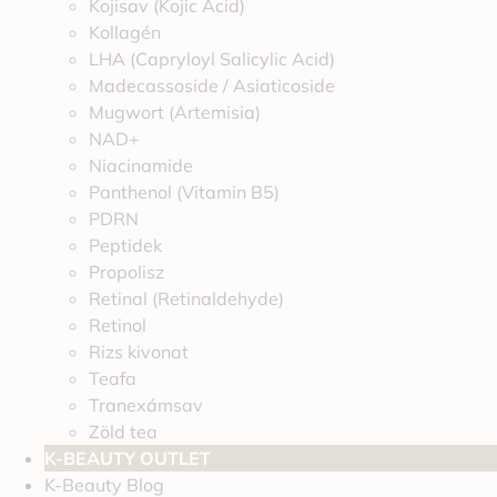
Kojisav (Kojic Acid)
Kollagén
LHA (Capryloyl Salicylic Acid)
Madecassoside / Asiaticoside
Mugwort (Artemisia)
NAD+
Niacinamide
Panthenol (Vitamin B5)
PDRN
Peptidek
Propolisz
Retinal (Retinaldehyde)
Retinol
Rizs kivonat
Teafa
Tranexámsav
Zöld tea
K-BEAUTY OUTLET
K-Beauty Blog