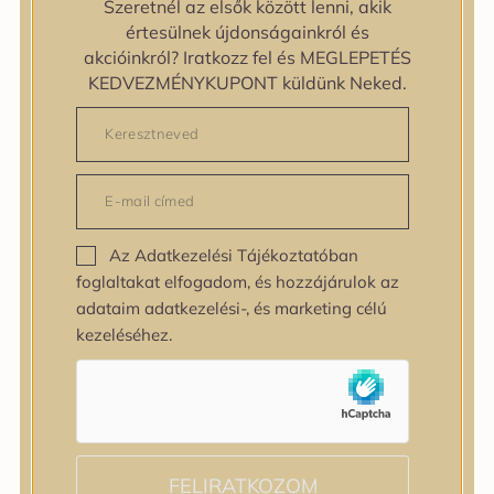
Szeretnél az elsők között lenni, akik
zipiderm
értesülnek újdonságainkról és
Bőrállapot
akcióinkról? Iratkozz fel és MEGLEPETÉS
Bőrállapot
KEDVEZMÉNYKUPONT küldünk Neked.
Bőrtípus
Bőrtípus
Kombinált
Normál
Száraz
Zsíros
Az Adatkezelési Tájékoztatóban
Bőrprobléma
foglaltakat elfogadom, és hozzájárulok az
Bőrprobléma
adataim adatkezelési-, és marketing célú
Bőrpír
kezeléséhez.
Dehidratált bőr
Egyenetlen bőrtextúra
Egyenetlen tónus
Érett bőr
Érzékeny bőr
Fakóság
FELIRATKOZOM