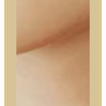
Daeng Gi Meo Ri
dear, Klairs
Dr.Althea
Dr.Melaxin
Dr.nineteen
Dr.Reju-All
Elizavecca
EQQUALBERRY
Esthetic House
Etude
Farm stay
Fraijour
Frudia
fwee
Goodal
GROWUS
HaruHaru Wonder
Heimish
HEVEBLUE