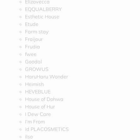
Elizavecca
EQQUALBERRY
Esthetic House
Etude
Farm stay
Fraijour
Frudia
fwee
Goodal
GROWUS
HaruHaru Wonder
Heimish
HEVEBLUE
House of Dohwa
House of Hur
I Dew Care
I’m From
id PLACOSMETICS
ilso