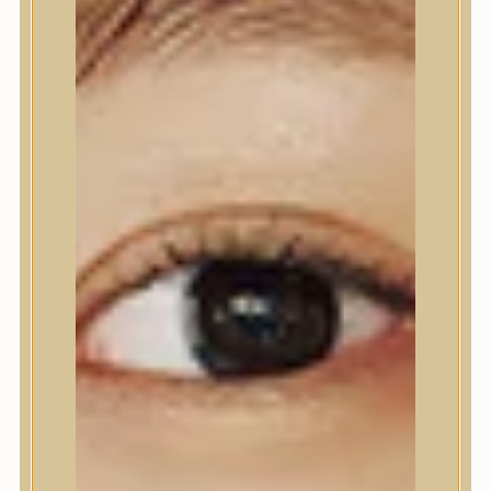
Nyak- és dekoltázs
Ajakápolás
Testápolás
Testápolás
Tusfürdő
Testradír és hámlasztó
Kézápolás
Lábápolás
Hajápolás
Hajápolás
Hajápoló eszközök
Sampon
Hajpakolás / Kondícionáló
Hajápoló ampulla
Hajápoló esszencia
Hajolaj
Fejbőrápolás
Makeup
Makeup