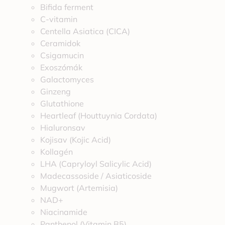
Bifida ferment
C-vitamin
Centella Asiatica (CICA)
Ceramidok
Csigamucin
Exoszómák
Galactomyces
Ginzeng
Glutathione
Heartleaf (Houttuynia Cordata)
Hialuronsav
Kojisav (Kojic Acid)
Kollagén
LHA (Capryloyl Salicylic Acid)
Madecassoside / Asiaticoside
Mugwort (Artemisia)
NAD+
Niacinamide
Panthenol (Vitamin B5)