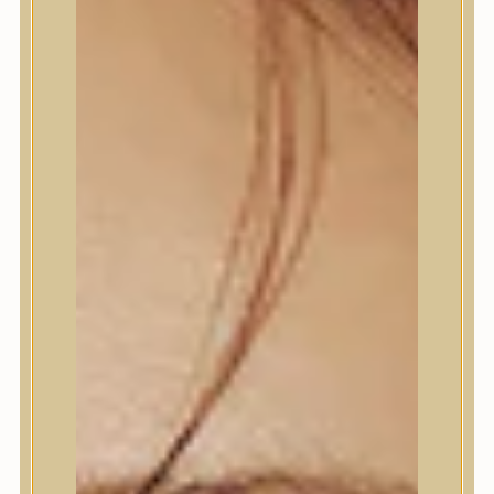
Termékek
Termékek
Trendi
Bőrápolás
Bőrápolás
Arctisztító
Hámlasztó
Tonik, Tonerpárna, Arcpermet
Esszencia
Szérum, ampulla
Fátyolmaszk, maszk
Szemkörnyékápoló
Szemkörnyékápoló
Szempillaszérum
Arckrém, hidratáló krém
Fényvédelem
Éjszakai bőrápolás
Testápolás
Testápolás