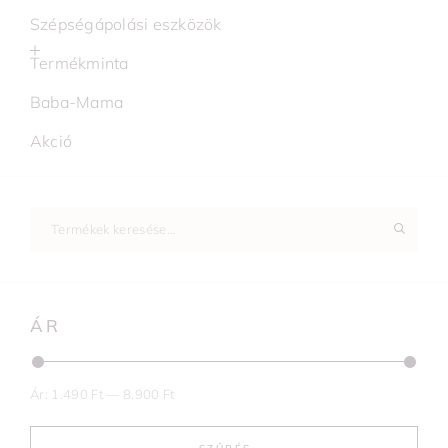
Szépségápolási eszközök
Termékminta
Baba-Mama
Akció
ÁR
Ár:
1.490 Ft
—
8.900 Ft