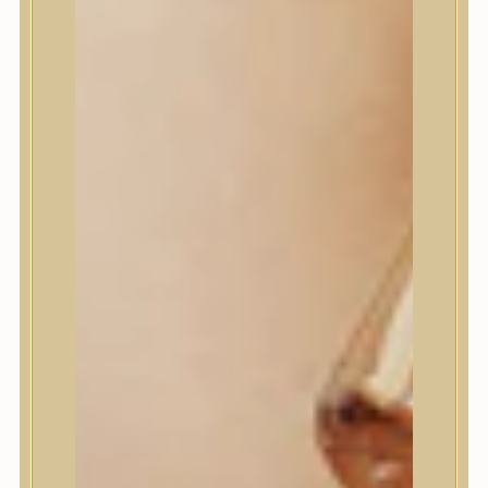
House of Dohwa
House of Hur
I Dew Care
I’m From
id PLACOSMETICS
ilso
Isntree
iUNIK
Javin de Seoul
JULYME
Jumiso
K-SECRET
Kaine
KLAVUU
La’dor
LalaRecipe
Ma:nyo Factory
Máry & May