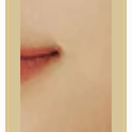
A’Pieu
Abib
AMPLE:N
Anlan
ANUA
APLB
APRILSKIN
Arencia
Aromatica
AXIS-Y
Beauty of Joseon
Biodance
By Wishtrend
Celimax
Centellian24
CLIO
Colorkey
Cosrx
d’Alba