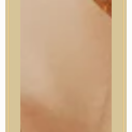
Masil
Medi-Peel
medicube
Meditherapy
Missha
Mixsoon
Mizon
Nature Republic
Neogen Dermalogy
Nine Less
Numbuzin
OOTD
Orien
Peripera
PESTLO
plu
PURCELL
Purito Seoul
Pyunkang Yul