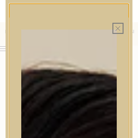
MAGYAR WEBÁRUHÁZ
MINDEN TERMÉK SAJÁT HAZAI RAKTÁRON
INGYENES SZÁLLÍTÁS 19.999 FT FELETT MAGYARORSZÁGRA
KÜLFÖLDRE IS SZÁLLÍTUNK - WE SHIP TO HR, IT, RO, SI
& SK