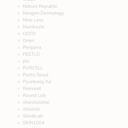
Nature Republic
Neogen Dermalogy
Nine Less
Numbuzin
OOTD
Orien
Peripera
PESTLO
plu
PURCELL
Purito Seoul
Pyunkang Yul
Romand
Round Lab
shaishaishai
shiseido
Skin&Lab
SKIN1004