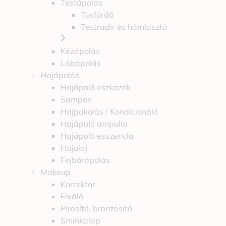
Testápolás
Tusfürdő
Testradír és hámlasztó
Kézápolás
Lábápolás
Hajápolás
Hajápoló eszközök
Sampon
Hajpakolás / Kondícionáló
Hajápoló ampulla
Hajápoló esszencia
Hajolaj
Fejbőrápolás
Makeup
Korrektor
Fixáló
Pirosító, bronzosító
Sminkalap