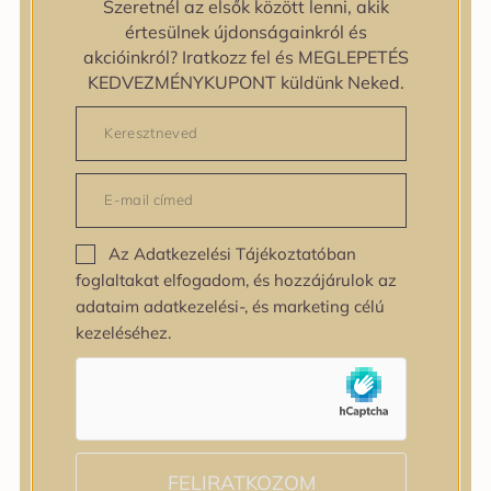
Szeretnél az elsők között lenni, akik
zipiderm
értesülnek újdonságainkról és
Bőrállapot
akcióinkról? Iratkozz fel és MEGLEPETÉS
Bőrállapot
KEDVEZMÉNYKUPONT küldünk Neked.
Bőrtípus
Bőrtípus
Kombinált
Normál
Száraz
Zsíros
Az Adatkezelési Tájékoztatóban
Bőrprobléma
foglaltakat elfogadom, és hozzájárulok az
Bőrprobléma
adataim adatkezelési-, és marketing célú
Bőrpír
kezeléséhez.
Dehidratált bőr
Egyenetlen bőrtextúra
Egyenetlen tónus
Érett bőr
Érzékeny bőr
Fakóság
FELIRATKOZOM