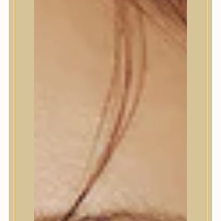
Termékek
Termékek
Trendi
Bőrápolás
Bőrápolás
Arctisztító
Hámlasztó
Tonik, Tonerpárna, Arcpermet
Esszencia
Szérum, ampulla
Fátyolmaszk, maszk
Szemkörnyékápoló
Szemkörnyékápoló
Szempillaszérum
Arckrém, hidratáló krém
Fényvédelem
Éjszakai bőrápolás
Testápolás
Testápolás