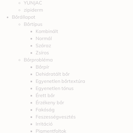
YUNJAC
zipiderm
Bőrállapot
Bőrtípus
Kombinált
Normál
Száraz
Zsíros
Bőrprobléma
Bőrpír
Dehidratált bőr
Egyenetlen bőrtextúra
Egyenetlen tónus
Érett bőr
Érzékeny bőr
Fakóság
Feszességvesztés
Irritáció
Pigmentfoltok