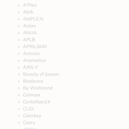
A’Pieu
Abib
AMPLE:N
Anlan
ANUA
APLB
APRILSKIN
Arencia
Aromatica
AXIS-Y
Beauty of Joseon
Biodance
By Wishtrend
Celimax
Centellian24
CLIO
Colorkey
Cosrx