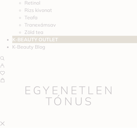
Retinol
Rizs kivonat
Teafa
Tranexámsav
Zöld tea
K-BEAUTY OUTLET
K-Beauty Blog
EGYENETLEN
TÓNUS