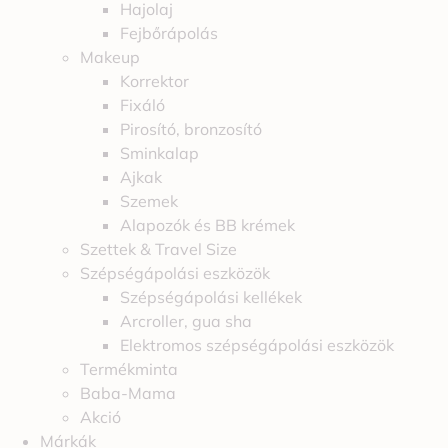
Hajolaj
Fejbőrápolás
Makeup
Korrektor
Fixáló
Pirosító, bronzosító
Sminkalap
Ajkak
Szemek
Alapozók és BB krémek
Szettek & Travel Size
Szépségápolási eszközök
Szépségápolási kellékek
Arcroller, gua sha
Elektromos szépségápolási eszközök
Termékminta
Baba-Mama
Akció
Márkák