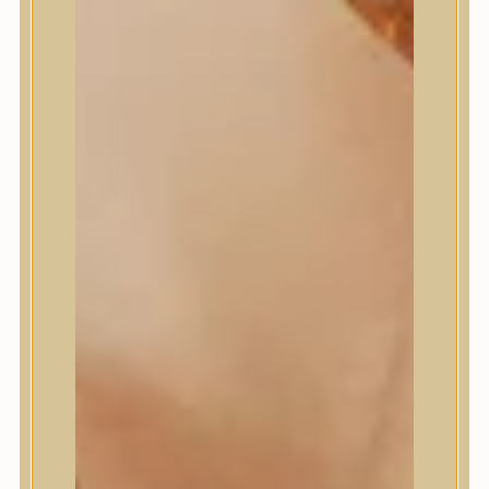
Masil
Medi-Peel
medicube
Meditherapy
Missha
Mixsoon
Mizon
Nature Republic
Neogen Dermalogy
Nine Less
Numbuzin
OOTD
Orien
Peripera
PESTLO
plu
PURCELL
Purito Seoul
Pyunkang Yul