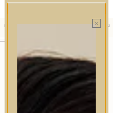
MAGYAR WEBÁRUHÁZ
MINDEN TERMÉK SAJÁT HAZAI RAKTÁRON
INGYENES SZÁLLÍTÁS 19.999 FT FELETT MAGYARORSZÁGRA
KÜLFÖLDRE IS SZÁLLÍTUNK - WE SHIP TO HR, IT, RO, SI
& SK