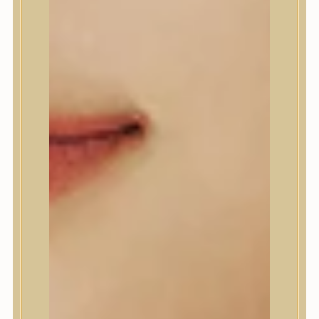
A’Pieu
Abib
AMPLE:N
Anlan
ANUA
APLB
APRILSKIN
Arencia
Aromatica
AXIS-Y
Beauty of Joseon
Biodance
By Wishtrend
Celimax
Centellian24
CLIO
Colorkey
Cosrx
d’Alba