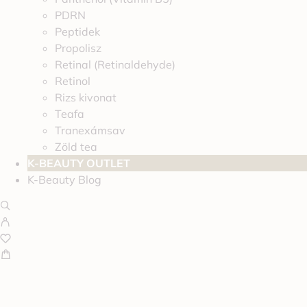
PDRN
Peptidek
Propolisz
Retinal (Retinaldehyde)
Retinol
Rizs kivonat
Teafa
Tranexámsav
Zöld tea
K-BEAUTY OUTLET
K-Beauty Blog