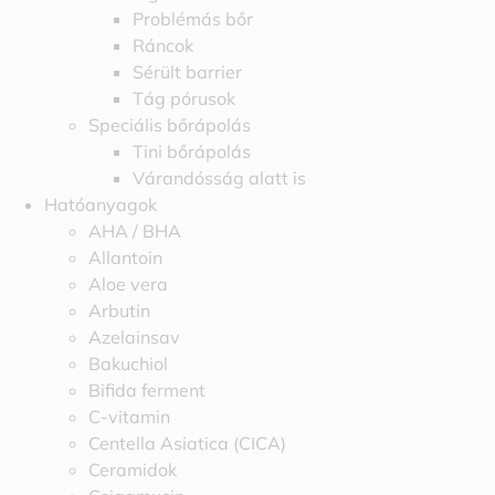
Problémás bőr
Ráncok
Sérült barrier
Tág pórusok
Speciális bőrápolás
Tini bőrápolás
Várandósság alatt is
Hatóanyagok
AHA / BHA
Allantoin
Aloe vera
Arbutin
Azelainsav
Bakuchiol
Bifida ferment
C-vitamin
Centella Asiatica (CICA)
Ceramidok