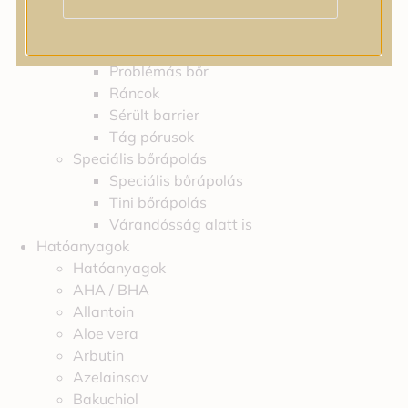
Feszességvesztés
Irritáció
Pigmentfoltok
Problémás bőr
Ráncok
Sérült barrier
Tág pórusok
Speciális bőrápolás
Speciális bőrápolás
Tini bőrápolás
Várandósság alatt is
Hatóanyagok
Hatóanyagok
AHA / BHA
Allantoin
Aloe vera
Arbutin
Azelainsav
Bakuchiol