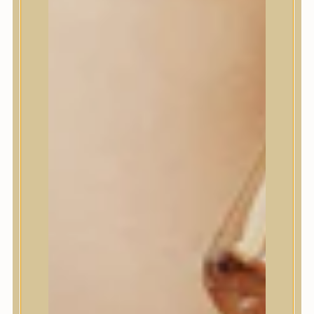
House of Dohwa
House of Hur
I Dew Care
I’m From
id PLACOSMETICS
ilso
Isntree
iUNIK
Javin de Seoul
JULYME
Jumiso
K-SECRET
Kaine
KLAVUU
La’dor
LalaRecipe
Ma:nyo Factory
Máry & May