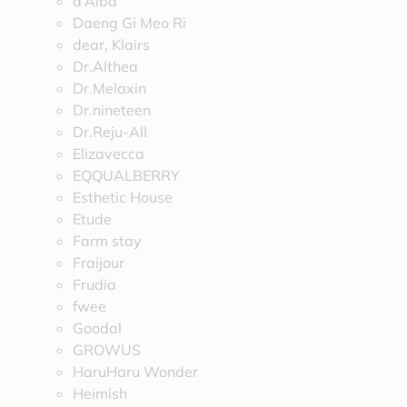
d’Alba
Daeng Gi Meo Ri
dear, Klairs
Dr.Althea
Dr.Melaxin
Dr.nineteen
Dr.Reju-All
Elizavecca
EQQUALBERRY
Esthetic House
Etude
Farm stay
Fraijour
Frudia
fwee
Goodal
GROWUS
HaruHaru Wonder
Heimish