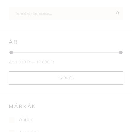
ÁR
Ár:
1.330 Ft
—
12.600 Ft
SZŰRÉS
MÁRKÁK
Abib
2