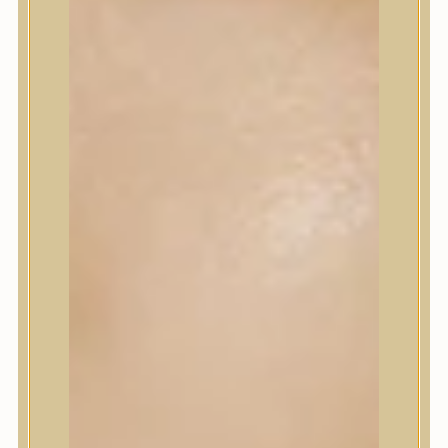
Korrektor
Fixáló
Pirosító, bronzosító
Sminkalap
Ajkak
Szemek
Alapozók és BB krémek
Szettek & Travel Size
Szépségápolási eszközök
Szépségápolási eszközök
Szépségápolási kellékek
Arcroller, gua sha
Elektromos szépségápolási eszközök
Termékminta
Baba-Mama
Akció
Márkák
Márkák