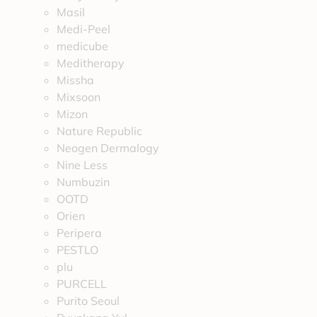
Masil
Medi-Peel
medicube
Meditherapy
Missha
Mixsoon
Mizon
Nature Republic
Neogen Dermalogy
Nine Less
Numbuzin
OOTD
Orien
Peripera
PESTLO
plu
PURCELL
Purito Seoul