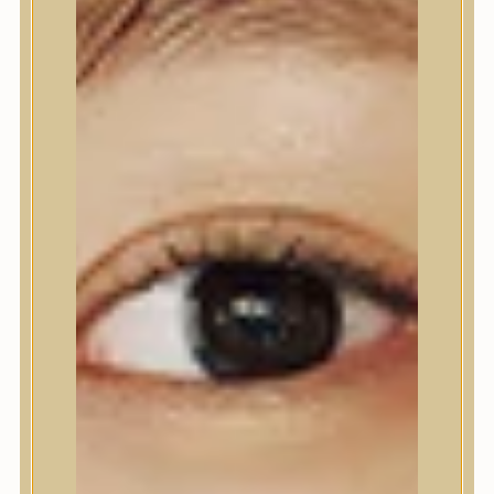
Nyak- és dekoltázs
Ajakápolás
Testápolás
Testápolás
Tusfürdő
Testradír és hámlasztó
Kézápolás
Lábápolás
Hajápolás
Hajápolás
Hajápoló eszközök
Sampon
Hajpakolás / Kondícionáló
Hajápoló ampulla
Hajápoló esszencia
Hajolaj
Fejbőrápolás
Makeup
Makeup