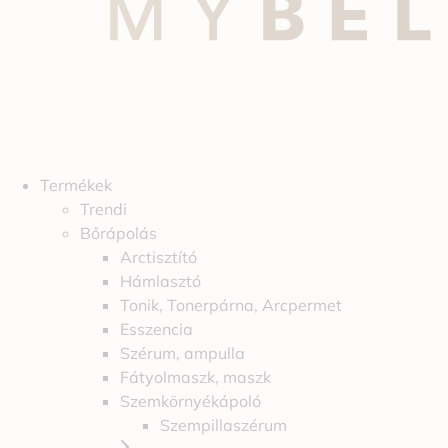
Termékek
Trendi
Bőrápolás
Arctisztító
Hámlasztó
Tonik, Tonerpárna, Arcpermet
Esszencia
Szérum, ampulla
Fátyolmaszk, maszk
Szemkörnyékápoló
Szempillaszérum