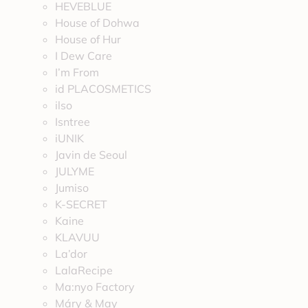
HEVEBLUE
House of Dohwa
House of Hur
I Dew Care
I’m From
id PLACOSMETICS
ilso
Isntree
iUNIK
Javin de Seoul
JULYME
Jumiso
K-SECRET
Kaine
KLAVUU
La’dor
LalaRecipe
Ma:nyo Factory
Máry & May