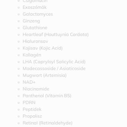
Csigamucin
Exoszómák
Galactomyces
Ginzeng
Glutathione
Heartleaf (Houttuynia Cordata)
Hialuronsav
Kojisav (Kojic Acid)
Kollagén
LHA (Capryloyl Salicylic Acid)
Madecassoside / Asiaticoside
Mugwort (Artemisia)
NAD+
Niacinamide
Panthenol (Vitamin B5)
PDRN
Peptidek
Propolisz
Retinal (Retinaldehyde)