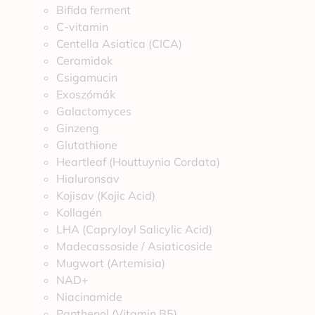
Bifida ferment
C-vitamin
Centella Asiatica (CICA)
Ceramidok
Csigamucin
Exoszómák
Galactomyces
Ginzeng
Glutathione
Heartleaf (Houttuynia Cordata)
Hialuronsav
Kojisav (Kojic Acid)
Kollagén
LHA (Capryloyl Salicylic Acid)
Madecassoside / Asiaticoside
Mugwort (Artemisia)
NAD+
Niacinamide
Panthenol (Vitamin B5)