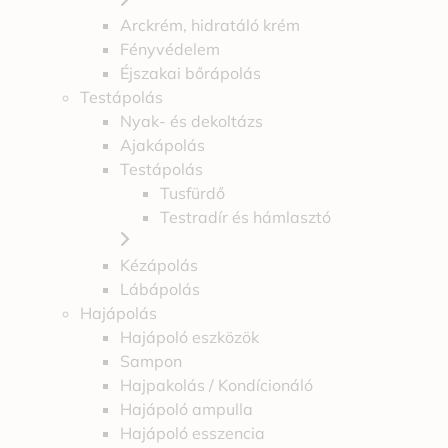
Arckrém, hidratáló krém
Fényvédelem
Éjszakai bőrápolás
Testápolás
Nyak- és dekoltázs
Ajakápolás
Testápolás
Tusfürdő
Testradír és hámlasztó
Kézápolás
Lábápolás
Hajápolás
Hajápoló eszközök
Sampon
Hajpakolás / Kondícionáló
Hajápoló ampulla
Hajápoló esszencia