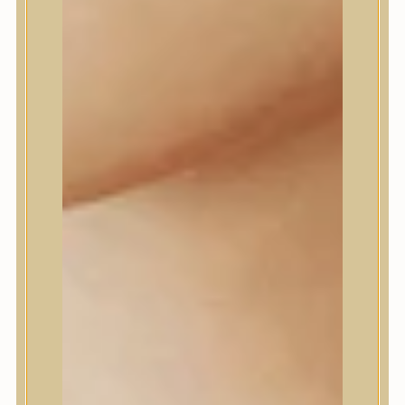
Daeng Gi Meo Ri
dear, Klairs
Dr.Althea
Dr.Melaxin
Dr.nineteen
Dr.Reju-All
Elizavecca
EQQUALBERRY
Esthetic House
Etude
Farm stay
Fraijour
Frudia
fwee
Goodal
GROWUS
HaruHaru Wonder
Heimish
HEVEBLUE