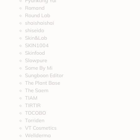
Pyunkang Yul
Romand
Round Lab
shaishaishai
shiseido
Skin&Lab
SKIN1004
Skinfood
Slowpure
Some By Mi
Sungboon Editor
The Plant Base
The Saem
TIAM
TIRTIR
TOCOBO
Torriden
VT Cosmetics
Wellderma