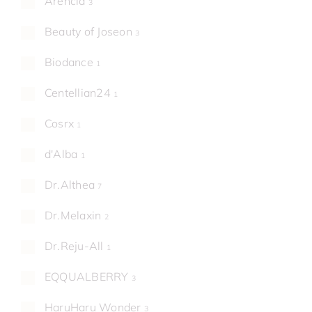
Arencia
3
Beauty of Joseon
3
Biodance
1
Centellian24
1
Cosrx
1
d'Alba
1
Dr.Althea
7
Dr.Melaxin
2
Dr.Reju-All
1
EQQUALBERRY
3
HaruHaru Wonder
3