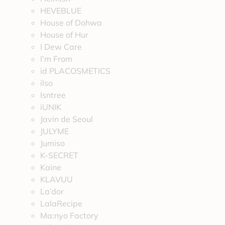
HEVEBLUE
House of Dohwa
House of Hur
I Dew Care
I’m From
id PLACOSMETICS
ilso
Isntree
iUNIK
Javin de Seoul
JULYME
Jumiso
K-SECRET
Kaine
KLAVUU
La’dor
LalaRecipe
Ma:nyo Factory