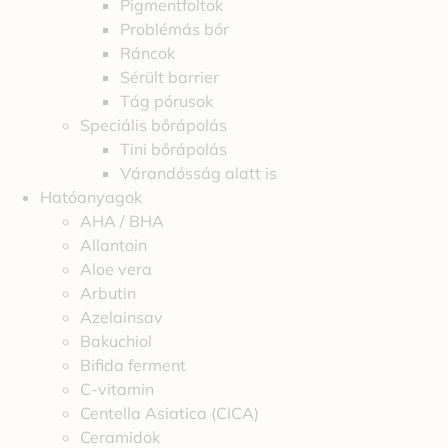
Pigmentfoltok
Problémás bőr
Ráncok
Sérült barrier
Tág pórusok
Speciális bőrápolás
Tini bőrápolás
Várandósság alatt is
Hatóanyagok
AHA / BHA
Allantoin
Aloe vera
Arbutin
Azelainsav
Bakuchiol
Bifida ferment
C-vitamin
Centella Asiatica (CICA)
Ceramidok