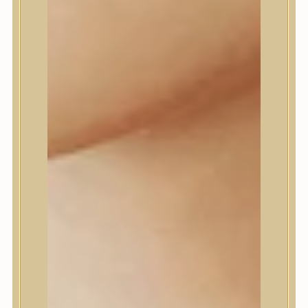
Daeng Gi Meo Ri
dear, Klairs
Dr.Althea
Dr.Melaxin
Dr.nineteen
Dr.Reju-All
Elizavecca
EQQUALBERRY
Esthetic House
Etude
Farm stay
Fraijour
Frudia
fwee
Goodal
GROWUS
HaruHaru Wonder
Heimish
HEVEBLUE