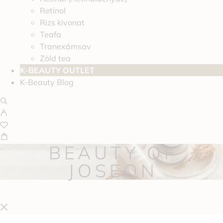
Retinol
Rizs kivonat
Teafa
Tranexámsav
Zöld tea
K-BEAUTY OUTLET
K-Beauty Blog
BEAUTY OF
JOSEON