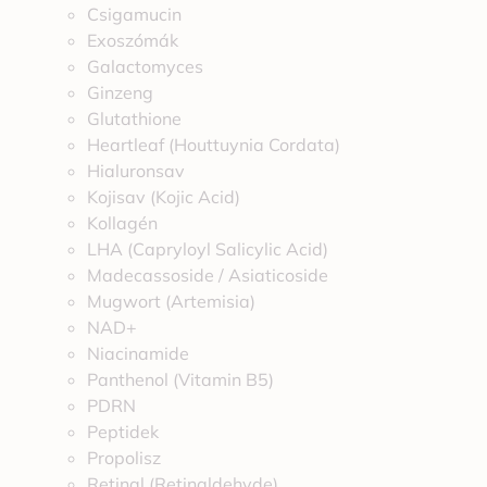
Csigamucin
Exoszómák
Galactomyces
Ginzeng
Glutathione
Heartleaf (Houttuynia Cordata)
Hialuronsav
Kojisav (Kojic Acid)
Kollagén
LHA (Capryloyl Salicylic Acid)
Madecassoside / Asiaticoside
Mugwort (Artemisia)
NAD+
Niacinamide
Panthenol (Vitamin B5)
PDRN
Peptidek
Propolisz
Retinal (Retinaldehyde)