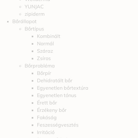
YUNJAC
zipiderm
Bőrállapot
Bőrtípus
Kombinált
Normál
Száraz
Zsíros
Bőrprobléma
Bőrpír
Dehidratált bőr
Egyenetlen bőrtextúra
Egyenetlen tónus
Érett bőr
Érzékeny bőr
Fakóság
Feszességvesztés
Irritáció