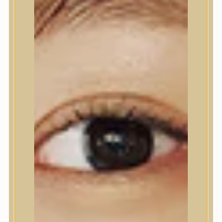
Nyak- és dekoltázs
Ajakápolás
Testápolás
Testápolás
Tusfürdő
Testradír és hámlasztó
Kézápolás
Lábápolás
Hajápolás
Hajápolás
Hajápoló eszközök
Sampon
Hajpakolás / Kondícionáló
Hajápoló ampulla
Hajápoló esszencia
Hajolaj
Fejbőrápolás
Makeup
Makeup