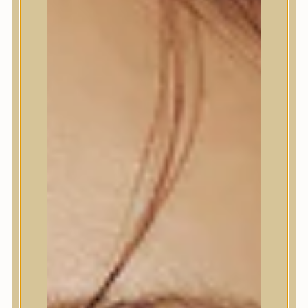
Termékek
Termékek
Trendi
Bőrápolás
Bőrápolás
Arctisztító
Hámlasztó
Tonik, Tonerpárna, Arcpermet
Esszencia
Szérum, ampulla
Fátyolmaszk, maszk
Szemkörnyékápoló
Szemkörnyékápoló
Szempillaszérum
Arckrém, hidratáló krém
Fényvédelem
Éjszakai bőrápolás
Testápolás
Testápolás