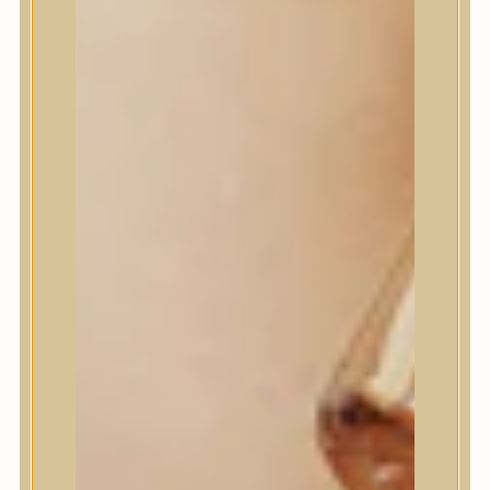
House of Dohwa
House of Hur
I Dew Care
I’m From
id PLACOSMETICS
ilso
Isntree
iUNIK
Javin de Seoul
JULYME
Jumiso
K-SECRET
Kaine
KLAVUU
La’dor
LalaRecipe
Ma:nyo Factory
Máry & May