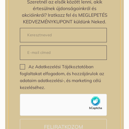
Szeretnél az elsők között lenni, akik
zipiderm
értesülnek újdonságainkról és
Bőrállapot
akcióinkról? Iratkozz fel és MEGLEPETÉS
Bőrállapot
KEDVEZMÉNYKUPONT küldünk Neked.
Bőrtípus
Bőrtípus
Kombinált
Normál
Száraz
Zsíros
Az Adatkezelési Tájékoztatóban
Bőrprobléma
foglaltakat elfogadom, és hozzájárulok az
Bőrprobléma
adataim adatkezelési-, és marketing célú
Bőrpír
kezeléséhez.
Dehidratált bőr
Egyenetlen bőrtextúra
Egyenetlen tónus
Érett bőr
Érzékeny bőr
Fakóság
FELIRATKOZOM