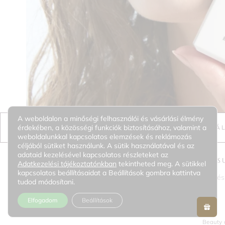
A weboldalon a minőségi felhasználói és vásárlási élmény
érdekében, a közösségi funkciók biztosításához, valamint a
OPCIÓK VÁ
weboldalunkkal kapcsolatos elemzések és reklámozás
céljából sütiket használunk. A sütik használatával és az
adataid kezelésével kapcsolatos részleteket az
DAILY TINTED FLUID 
Adatkezelési tájékoztatónkban
tekintheted meg. A sütikkel
kapcsolatos beállításaidat a Beállítások gombra kattintva
Könnyű, színezett ásványi fényvédő, amely természetes fedés
tudod módosítani.
Elfogadom
Beállítások
Beauty 