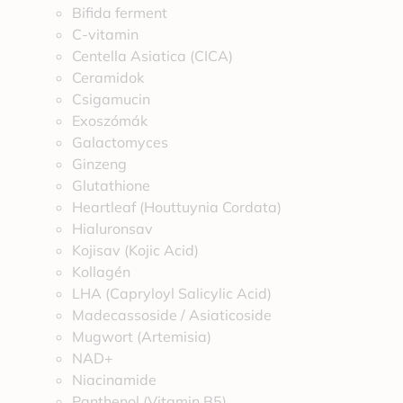
Bifida ferment
C-vitamin
Centella Asiatica (CICA)
Ceramidok
Csigamucin
Exoszómák
Galactomyces
Ginzeng
Glutathione
Heartleaf (Houttuynia Cordata)
Hialuronsav
Kojisav (Kojic Acid)
Kollagén
LHA (Capryloyl Salicylic Acid)
Madecassoside / Asiaticoside
Mugwort (Artemisia)
NAD+
Niacinamide
Panthenol (Vitamin B5)