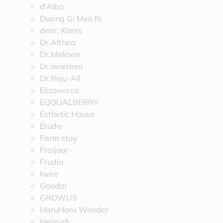
d’Alba
Daeng Gi Meo Ri
dear, Klairs
Dr.Althea
Dr.Melaxin
Dr.nineteen
Dr.Reju-All
Elizavecca
EQQUALBERRY
Esthetic House
Etude
Farm stay
Fraijour
Frudia
fwee
Goodal
GROWUS
HaruHaru Wonder
Heimish