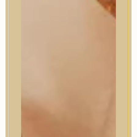
Masil
Medi-Peel
medicube
Meditherapy
Missha
Mixsoon
Mizon
Nature Republic
Neogen Dermalogy
Nine Less
Numbuzin
OOTD
Orien
Peripera
PESTLO
plu
PURCELL
Purito Seoul
Pyunkang Yul