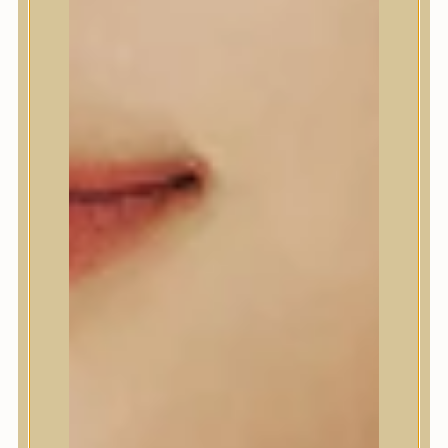
A’Pieu
Abib
AMPLE:N
Anlan
ANUA
APLB
APRILSKIN
Arencia
Aromatica
AXIS-Y
Beauty of Joseon
Biodance
By Wishtrend
Celimax
Centellian24
CLIO
Colorkey
Cosrx
d’Alba