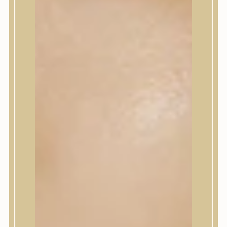
Korrektor
Fixáló
Pirosító, bronzosító
Sminkalap
Ajkak
Szemek
Alapozók és BB krémek
Szettek & Travel Size
Szépségápolási eszközök
Szépségápolási eszközök
Szépségápolási kellékek
Arcroller, gua sha
Elektromos szépségápolási eszközök
Termékminta
Baba-Mama
Akció
Márkák
Márkák