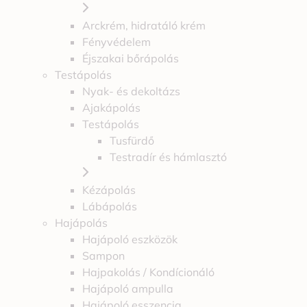
Arckrém, hidratáló krém
Fényvédelem
Éjszakai bőrápolás
Testápolás
Nyak- és dekoltázs
Ajakápolás
Testápolás
Tusfürdő
Testradír és hámlasztó
Kézápolás
Lábápolás
Hajápolás
Hajápoló eszközök
Sampon
Hajpakolás / Kondícionáló
Hajápoló ampulla
Hajápoló esszencia