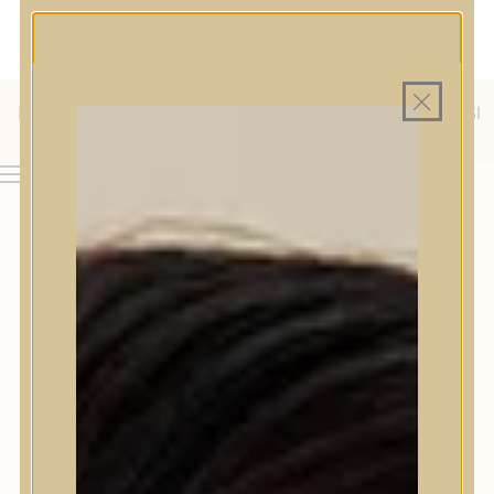
MAGYAR WEBÁRUHÁZ
MINDEN TERMÉK SAJÁT HAZAI RAKTÁRON
INGYENES SZÁLLÍTÁS 19.999 FT FELETT MAGYARORSZÁGRA
AJÁNDÉK TERMÉKMINTA MINDEN ARC-, TEST- VAGY
HAJÁPOLÓ KOZMETIKUM RENDELÉSHEZ