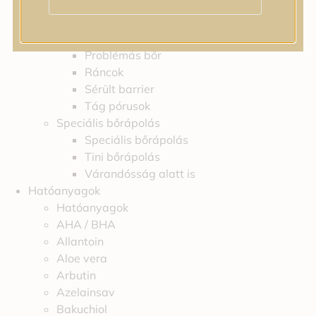
Feszességvesztés
Irritáció
Pigmentfoltok
Problémás bőr
Ráncok
Sérült barrier
Tág pórusok
Speciális bőrápolás
Speciális bőrápolás
Tini bőrápolás
Várandósság alatt is
Hatóanyagok
Hatóanyagok
AHA / BHA
Allantoin
Aloe vera
Arbutin
Azelainsav
Bakuchiol