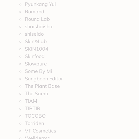
Pyunkang Yul
Romand
Round Lab
shaishaishai
shiseido
Skin&Lab
SKIN1004
Skinfood
Slowpure
Some By Mi
Sungboon Editor
The Plant Base
The Saem
TIAM
TIRTIR
TOCOBO
Torriden
VT Cosmetics
Wellderma