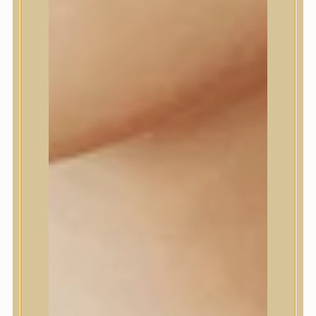
Daeng Gi Meo Ri
dear, Klairs
Dr.Althea
Dr.Melaxin
Dr.nineteen
Dr.Reju-All
Elizavecca
EQQUALBERRY
Esthetic House
Etude
Farm stay
Fraijour
Frudia
fwee
Goodal
GROWUS
HaruHaru Wonder
Heimish
HEVEBLUE