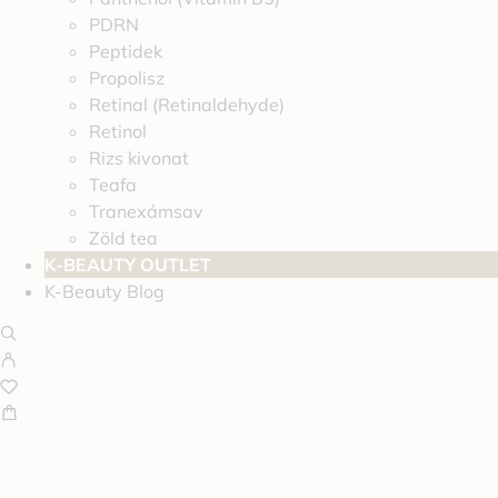
PDRN
Peptidek
Propolisz
Retinal (Retinaldehyde)
Retinol
Rizs kivonat
Teafa
Tranexámsav
Zöld tea
K-BEAUTY OUTLET
K-Beauty Blog