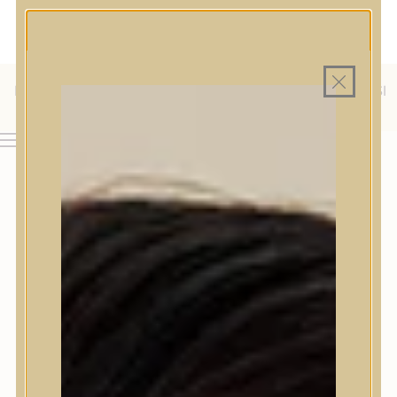
MAGYAR WEBÁRUHÁZ
MINDEN TERMÉK SAJÁT HAZAI RAKTÁRON
INGYENES SZÁLLÍTÁS 19.999 FT FELETT MAGYARORSZÁGRA
AJÁNDÉK TERMÉKMINTA MINDEN ARC-, TEST- VAGY
HAJÁPOLÓ KOZMETIKUM RENDELÉSHEZ