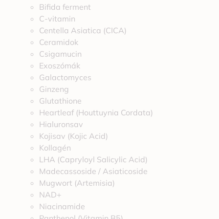
Bifida ferment
C-vitamin
Centella Asiatica (CICA)
Ceramidok
Csigamucin
Exoszómák
Galactomyces
Ginzeng
Glutathione
Heartleaf (Houttuynia Cordata)
Hialuronsav
Kojisav (Kojic Acid)
Kollagén
LHA (Capryloyl Salicylic Acid)
Madecassoside / Asiaticoside
Mugwort (Artemisia)
NAD+
Niacinamide
Panthenol (Vitamin B5)