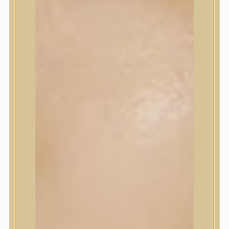
Korrektor
Fixáló
Pirosító, bronzosító
Sminkalap
Ajkak
Szemek
Alapozók és BB krémek
Szettek & Travel Size
Szépségápolási eszközök
Szépségápolási eszközök
Szépségápolási kellékek
Arcroller, gua sha
Elektromos szépségápolási eszközök
Termékminta
Baba-Mama
Akció
Márkák
Márkák