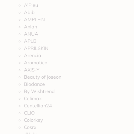
A’Pieu
Abib
AMPLE:N
Anlan
ANUA
APLB
APRILSKIN
Arencia
Aromatica
AXIS-Y
Beauty of Joseon
Biodance
By Wishtrend
Celimax
Centellian24
CLIO
Colorkey
Cosrx