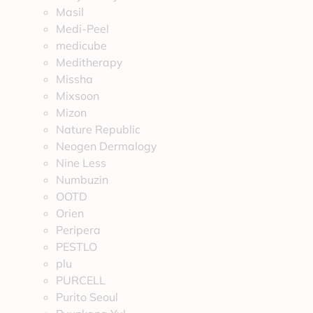
Masil
Medi-Peel
medicube
Meditherapy
Missha
Mixsoon
Mizon
Nature Republic
Neogen Dermalogy
Nine Less
Numbuzin
OOTD
Orien
Peripera
PESTLO
plu
PURCELL
Purito Seoul