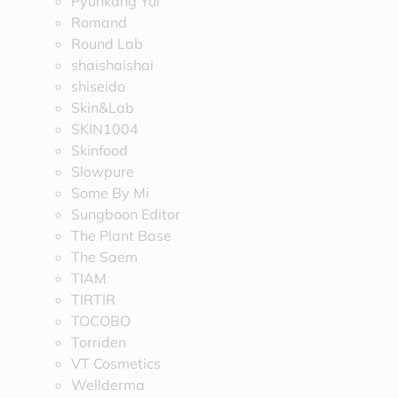
Pyunkang Yul
Romand
Round Lab
shaishaishai
shiseido
Skin&Lab
SKIN1004
Skinfood
Slowpure
Some By Mi
Sungboon Editor
The Plant Base
The Saem
TIAM
TIRTIR
TOCOBO
Torriden
VT Cosmetics
Wellderma