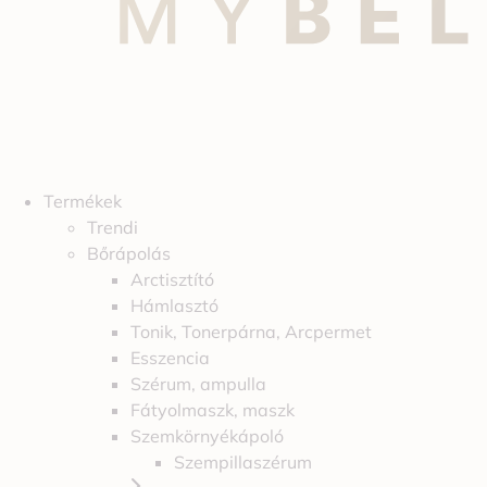
Termékek
Trendi
Bőrápolás
Arctisztító
Hámlasztó
Tonik, Tonerpárna, Arcpermet
Esszencia
Szérum, ampulla
Fátyolmaszk, maszk
Szemkörnyékápoló
Szempillaszérum