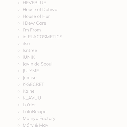
HEVEBLUE
House of Dohwa
House of Hur
I Dew Care
I’m From
id PLACOSMETICS
ilso
Isntree
iUNIK
Javin de Seoul
JULYME
Jumiso
K-SECRET
Kaine
KLAVUU
La’dor
LalaRecipe
Ma:nyo Factory
Máry & May