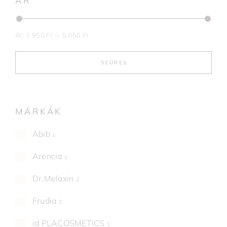
ÁR
Ár:
1.950 Ft
—
5.650 Ft
SZŰRÉS
MÁRKÁK
Abib
1
Arencia
1
Dr.Melaxin
2
Frudia
2
id PLACOSMETICS
1