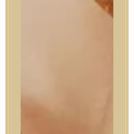
Masil
Medi-Peel
medicube
Meditherapy
Missha
Mixsoon
Mizon
Nature Republic
Neogen Dermalogy
Nine Less
Numbuzin
OOTD
Orien
Peripera
PESTLO
plu
PURCELL
Purito Seoul
Pyunkang Yul