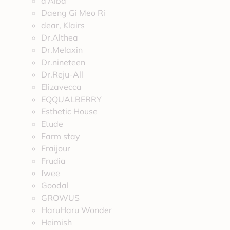
d’Alba
Daeng Gi Meo Ri
dear, Klairs
Dr.Althea
Dr.Melaxin
Dr.nineteen
Dr.Reju-All
Elizavecca
EQQUALBERRY
Esthetic House
Etude
Farm stay
Fraijour
Frudia
fwee
Goodal
GROWUS
HaruHaru Wonder
Heimish