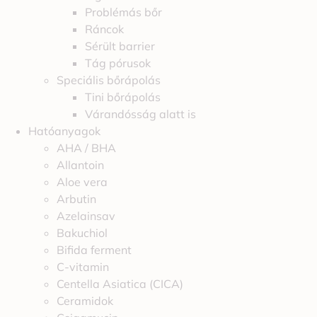
Problémás bőr
Ráncok
Sérült barrier
Tág pórusok
Speciális bőrápolás
Tini bőrápolás
Várandósság alatt is
Hatóanyagok
AHA / BHA
Allantoin
Aloe vera
Arbutin
Azelainsav
Bakuchiol
Bifida ferment
C-vitamin
Centella Asiatica (CICA)
Ceramidok