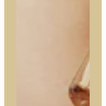
House of Dohwa
House of Hur
I Dew Care
I’m From
id PLACOSMETICS
ilso
Isntree
iUNIK
Javin de Seoul
JULYME
Jumiso
K-SECRET
Kaine
KLAVUU
La’dor
LalaRecipe
Ma:nyo Factory
Máry & May