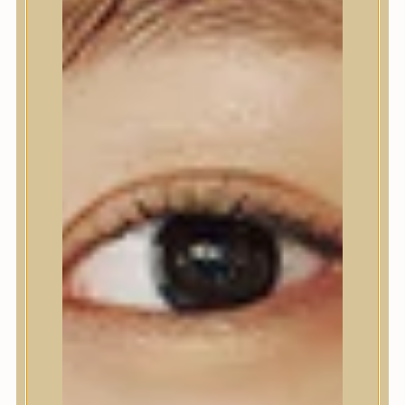
Nyak- és dekoltázs
Ajakápolás
Testápolás
Testápolás
Tusfürdő
Testradír és hámlasztó
Kézápolás
Lábápolás
Hajápolás
Hajápolás
Hajápoló eszközök
Sampon
Hajpakolás / Kondícionáló
Hajápoló ampulla
Hajápoló esszencia
Hajolaj
Fejbőrápolás
Makeup
Makeup