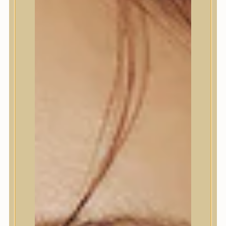
Termékek
Termékek
Trendi
Bőrápolás
Bőrápolás
Arctisztító
Hámlasztó
Tonik, Tonerpárna, Arcpermet
Esszencia
Szérum, ampulla
Fátyolmaszk, maszk
Szemkörnyékápoló
Szemkörnyékápoló
Szempillaszérum
Arckrém, hidratáló krém
Fényvédelem
Éjszakai bőrápolás
Testápolás
Testápolás