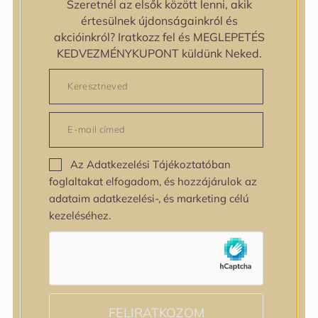
Szeretnél az elsők között lenni, akik
zipiderm
értesülnek újdonságainkról és
Bőrállapot
akcióinkról? Iratkozz fel és MEGLEPETÉS
Bőrállapot
KEDVEZMÉNYKUPONT küldünk Neked.
Bőrtípus
Bőrtípus
Kombinált
Normál
Száraz
Zsíros
Az Adatkezelési Tájékoztatóban
Bőrprobléma
foglaltakat elfogadom, és hozzájárulok az
Bőrprobléma
adataim adatkezelési-, és marketing célú
Bőrpír
kezeléséhez.
Dehidratált bőr
Egyenetlen bőrtextúra
Egyenetlen tónus
Érett bőr
Érzékeny bőr
Fakóság
FELIRATKOZOM