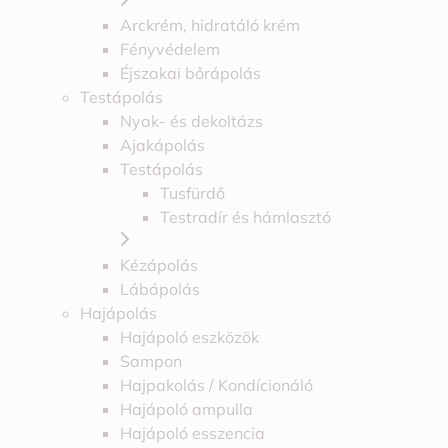
Arckrém, hidratáló krém
Fényvédelem
Éjszakai bőrápolás
Testápolás
Nyak- és dekoltázs
Ajakápolás
Testápolás
Tusfürdő
Testradír és hámlasztó
Kézápolás
Lábápolás
Hajápolás
Hajápoló eszközök
Sampon
Hajpakolás / Kondícionáló
Hajápoló ampulla
Hajápoló esszencia