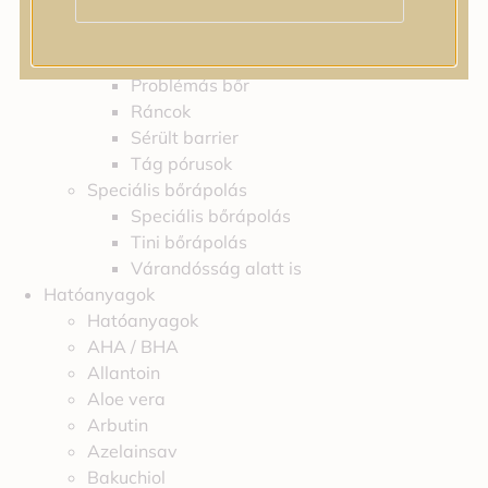
Feszességvesztés
Irritáció
Pigmentfoltok
Problémás bőr
Ráncok
Sérült barrier
Tág pórusok
Speciális bőrápolás
Speciális bőrápolás
Tini bőrápolás
Várandósság alatt is
Hatóanyagok
Hatóanyagok
AHA / BHA
Allantoin
Aloe vera
Arbutin
Azelainsav
Bakuchiol