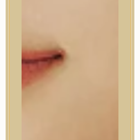
A’Pieu
Abib
AMPLE:N
Anlan
ANUA
APLB
APRILSKIN
Arencia
Aromatica
AXIS-Y
Beauty of Joseon
Biodance
By Wishtrend
Celimax
Centellian24
CLIO
Colorkey
Cosrx
d’Alba