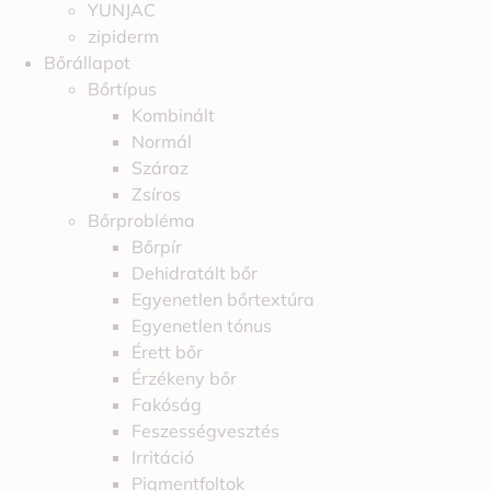
YUNJAC
zipiderm
Bőrállapot
Bőrtípus
Kombinált
Normál
Száraz
Zsíros
Bőrprobléma
Bőrpír
Dehidratált bőr
Egyenetlen bőrtextúra
Egyenetlen tónus
Érett bőr
Érzékeny bőr
Fakóság
Feszességvesztés
Irritáció
Pigmentfoltok