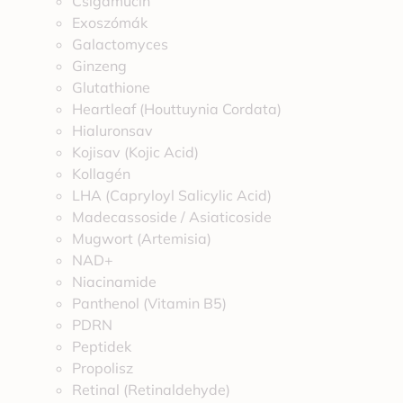
Csigamucin
Exoszómák
Galactomyces
Ginzeng
Glutathione
Heartleaf (Houttuynia Cordata)
Hialuronsav
Kojisav (Kojic Acid)
Kollagén
LHA (Capryloyl Salicylic Acid)
Madecassoside / Asiaticoside
Mugwort (Artemisia)
NAD+
Niacinamide
Panthenol (Vitamin B5)
PDRN
Peptidek
Propolisz
Retinal (Retinaldehyde)