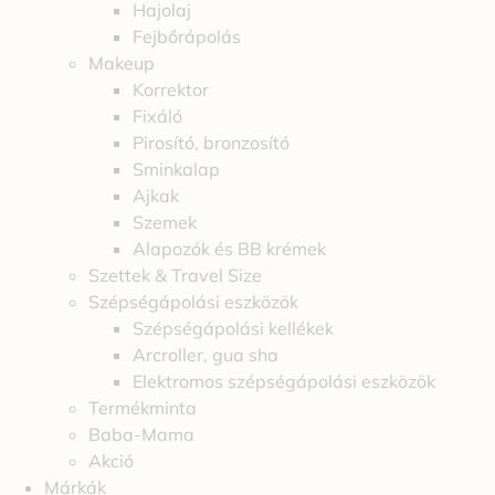
Hajolaj
Fejbőrápolás
Makeup
Korrektor
Fixáló
Pirosító, bronzosító
Sminkalap
Ajkak
Szemek
Alapozók és BB krémek
Szettek & Travel Size
Szépségápolási eszközök
Szépségápolási kellékek
Arcroller, gua sha
Elektromos szépségápolási eszközök
Termékminta
Baba-Mama
Akció
Márkák