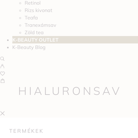
Retinol
Rizs kivonat
Teafa
Tranexámsav
Zöld tea
K-BEAUTY OUTLET
K-Beauty Blog
HIALURONSAV
TERMÉKEK