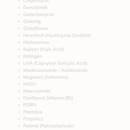
Csigamucin
Exoszómák
Galactomyces
Ginzeng
Glutathione
Heartleaf (Houttuynia Cordata)
Hialuronsav
Kojisav (Kojic Acid)
Kollagén
LHA (Capryloyl Salicylic Acid)
Madecassoside / Asiaticoside
Mugwort (Artemisia)
NAD+
Niacinamide
Panthenol (Vitamin B5)
PDRN
Peptidek
Propolisz
Retinal (Retinaldehyde)