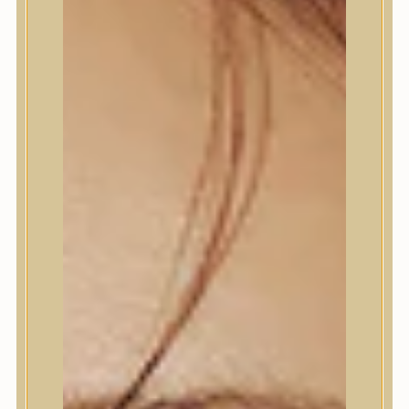
Termékek
Termékek
Trendi
Bőrápolás
Bőrápolás
Arctisztító
Hámlasztó
Tonik, Tonerpárna, Arcpermet
Esszencia
Szérum, ampulla
Fátyolmaszk, maszk
Szemkörnyékápoló
Szemkörnyékápoló
Szempillaszérum
Arckrém, hidratáló krém
Fényvédelem
Éjszakai bőrápolás
Testápolás
Testápolás