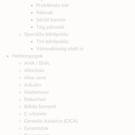
Problémás bőr
Ráncok
Sérült barrier
Tág pórusok
Speciális bőrápolás
Tini bőrápolás
Várandósság alatt is
Hatóanyagok
AHA / BHA
Allantoin
Aloe vera
Arbutin
Azelainsav
Bakuchiol
Bifida ferment
C-vitamin
Centella Asiatica (CICA)
Ceramidok