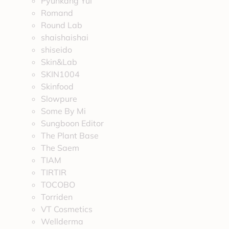
Pyunkang Yul
Romand
Round Lab
shaishaishai
shiseido
Skin&Lab
SKIN1004
Skinfood
Slowpure
Some By Mi
Sungboon Editor
The Plant Base
The Saem
TIAM
TIRTIR
TOCOBO
Torriden
VT Cosmetics
Wellderma