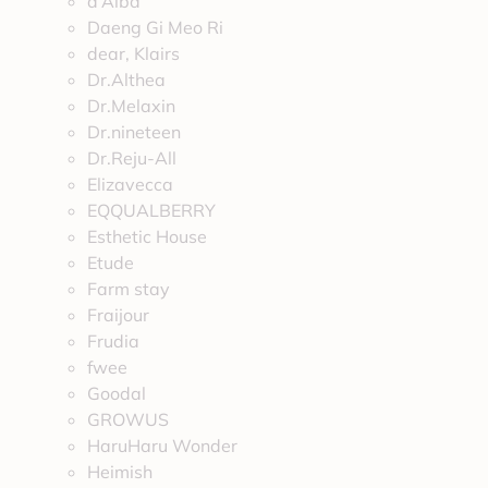
d’Alba
Daeng Gi Meo Ri
dear, Klairs
Dr.Althea
Dr.Melaxin
Dr.nineteen
Dr.Reju-All
Elizavecca
EQQUALBERRY
Esthetic House
Etude
Farm stay
Fraijour
Frudia
fwee
Goodal
GROWUS
HaruHaru Wonder
Heimish