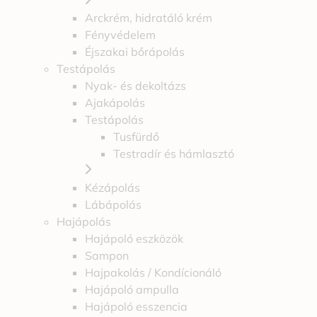
Arckrém, hidratáló krém
Fényvédelem
Éjszakai bőrápolás
Testápolás
Nyak- és dekoltázs
Ajakápolás
Testápolás
Tusfürdő
Testradír és hámlasztó
Kézápolás
Lábápolás
Hajápolás
Hajápoló eszközök
Sampon
Hajpakolás / Kondícionáló
Hajápoló ampulla
Hajápoló esszencia