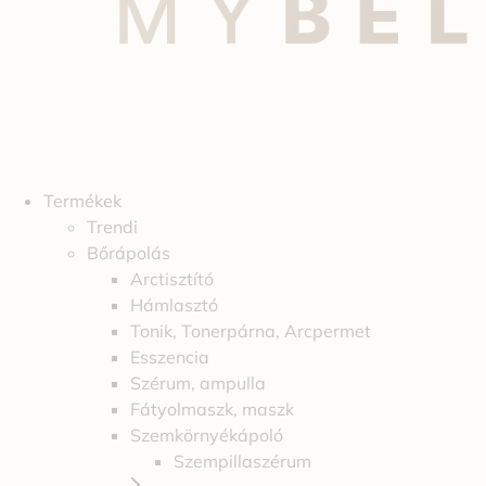
Termékek
Trendi
Bőrápolás
Arctisztító
Hámlasztó
Tonik, Tonerpárna, Arcpermet
Esszencia
Szérum, ampulla
Fátyolmaszk, maszk
Szemkörnyékápoló
Szempillaszérum