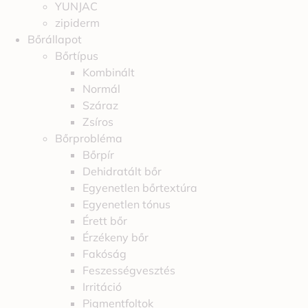
YUNJAC
zipiderm
Bőrállapot
Bőrtípus
Kombinált
Normál
Száraz
Zsíros
Bőrprobléma
Bőrpír
Dehidratált bőr
Egyenetlen bőrtextúra
Egyenetlen tónus
Érett bőr
Érzékeny bőr
Fakóság
Feszességvesztés
Irritáció
Pigmentfoltok