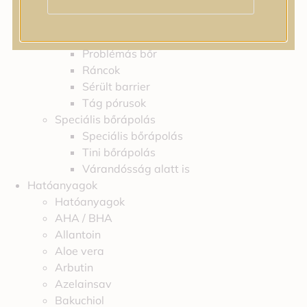
Feszességvesztés
Irritáció
Pigmentfoltok
Problémás bőr
Ráncok
Sérült barrier
Tág pórusok
Speciális bőrápolás
Speciális bőrápolás
Tini bőrápolás
Várandósság alatt is
Hatóanyagok
Hatóanyagok
AHA / BHA
Allantoin
Aloe vera
Arbutin
Azelainsav
Bakuchiol