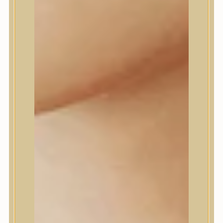
Daeng Gi Meo Ri
dear, Klairs
Dr.Althea
Dr.Melaxin
Dr.nineteen
Dr.Reju-All
Elizavecca
EQQUALBERRY
Esthetic House
Etude
Farm stay
Fraijour
Frudia
fwee
Goodal
GROWUS
HaruHaru Wonder
Heimish
HEVEBLUE