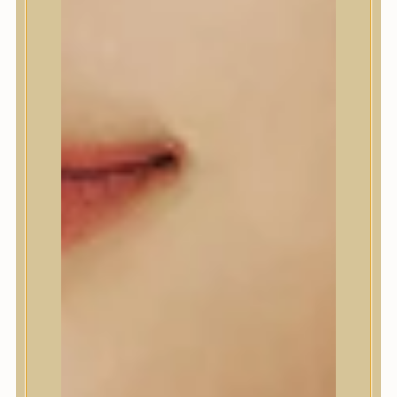
A’Pieu
Abib
AMPLE:N
Anlan
ANUA
APLB
APRILSKIN
Arencia
Aromatica
AXIS-Y
Beauty of Joseon
Biodance
By Wishtrend
Celimax
Centellian24
CLIO
Colorkey
Cosrx
d’Alba