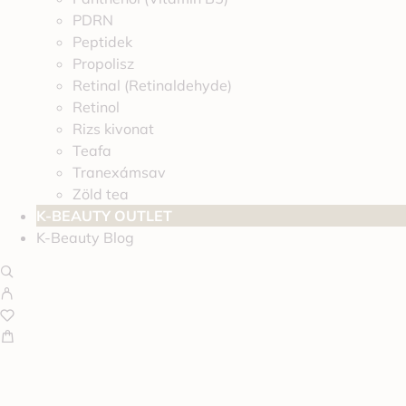
PDRN
Peptidek
Propolisz
Retinal (Retinaldehyde)
Retinol
Rizs kivonat
Teafa
Tranexámsav
Zöld tea
K-BEAUTY OUTLET
K-Beauty Blog