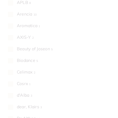
APLB
8
Arencia
10
Aromatica
1
AXIS-Y
2
Beauty of Joseon
5
Biodance
5
Celimax
2
Cosrx
1
d'Alba
3
dear, Klairs
3