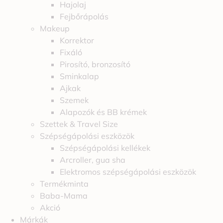
Hajolaj
Fejbőrápolás
Makeup
Korrektor
Fixáló
Pirosító, bronzosító
Sminkalap
Ajkak
Szemek
Alapozók és BB krémek
Szettek & Travel Size
Szépségápolási eszközök
Szépségápolási kellékek
Arcroller, gua sha
Elektromos szépségápolási eszközök
Termékminta
Baba-Mama
Akció
Márkák