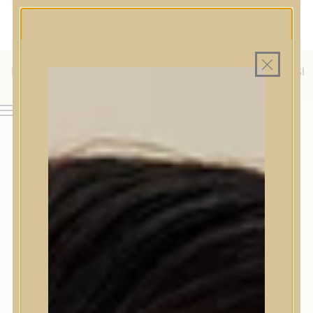
MAGYAR WEBÁRUHÁZ
MINDEN TERMÉK SAJÁT HAZAI RAKTÁRON
INGYENES SZÁLLÍTÁS 19.999 FT FELETT MAGYARORSZÁGRA
KÜLFÖLDRE IS SZÁLLÍTUNK - WE SHIP TO HR, IT, RO, SI
& SK