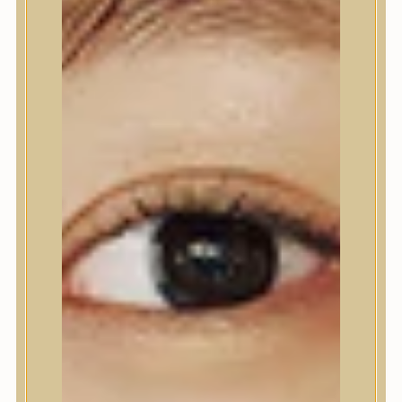
Nyak- és dekoltázs
Ajakápolás
Testápolás
Testápolás
Tusfürdő
Testradír és hámlasztó
Kézápolás
Lábápolás
Hajápolás
Hajápolás
Hajápoló eszközök
Sampon
Hajpakolás / Kondícionáló
Hajápoló ampulla
Hajápoló esszencia
Hajolaj
Fejbőrápolás
Makeup
Makeup