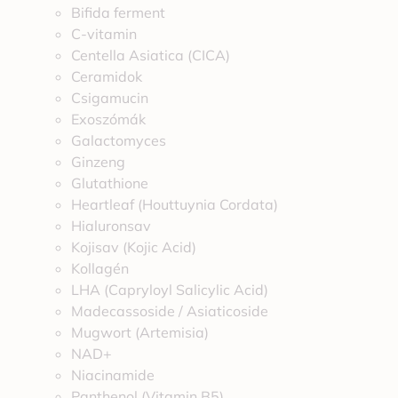
Bifida ferment
C-vitamin
Centella Asiatica (CICA)
Ceramidok
Csigamucin
Exoszómák
Galactomyces
Ginzeng
Glutathione
Heartleaf (Houttuynia Cordata)
Hialuronsav
Kojisav (Kojic Acid)
Kollagén
LHA (Capryloyl Salicylic Acid)
Madecassoside / Asiaticoside
Mugwort (Artemisia)
NAD+
Niacinamide
Panthenol (Vitamin B5)