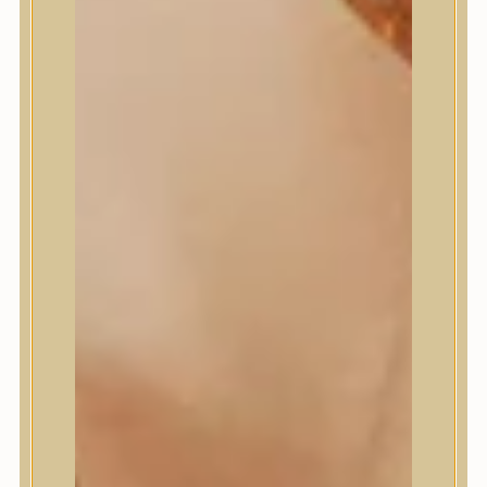
Masil
Medi-Peel
medicube
Meditherapy
Missha
Mixsoon
Mizon
Nature Republic
Neogen Dermalogy
Nine Less
Numbuzin
OOTD
Orien
Peripera
PESTLO
plu
PURCELL
Purito Seoul
Pyunkang Yul