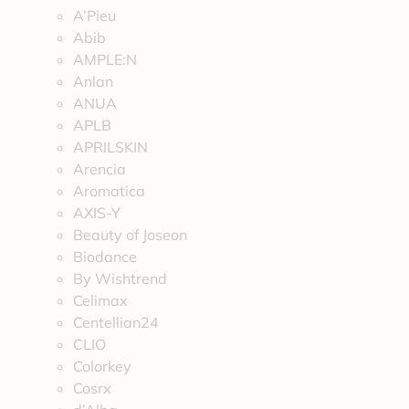
A’Pieu
Abib
AMPLE:N
Anlan
ANUA
APLB
APRILSKIN
Arencia
Aromatica
AXIS-Y
Beauty of Joseon
Biodance
By Wishtrend
Celimax
Centellian24
CLIO
Colorkey
Cosrx