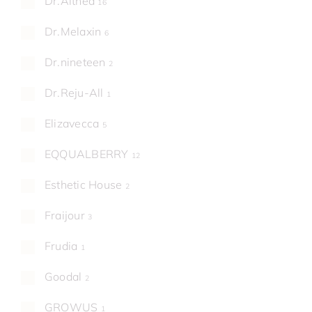
Dr.Althea
16
Dr.Melaxin
6
Dr.nineteen
2
Dr.Reju-All
1
Elizavecca
5
EQQUALBERRY
12
Esthetic House
2
Fraijour
3
Frudia
1
Goodal
2
GROWUS
1