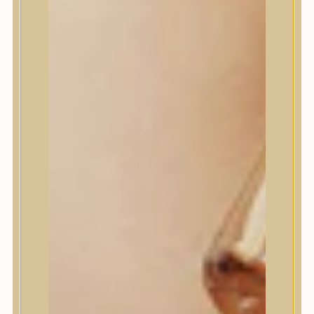
House of Dohwa
House of Hur
I Dew Care
I’m From
id PLACOSMETICS
ilso
Isntree
iUNIK
Javin de Seoul
JULYME
Jumiso
K-SECRET
Kaine
KLAVUU
La’dor
LalaRecipe
Ma:nyo Factory
Máry & May