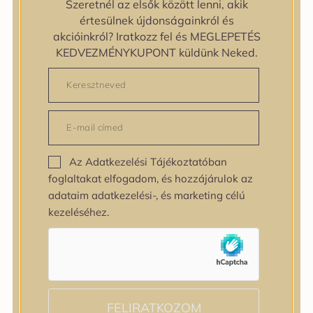
Szeretnél az elsők között lenni, akik
zipiderm
értesülnek újdonságainkról és
Bőrállapot
akcióinkról? Iratkozz fel és MEGLEPETÉS
Bőrállapot
KEDVEZMÉNYKUPONT küldünk Neked.
Bőrtípus
Bőrtípus
Kombinált
Normál
Száraz
Zsíros
Az Adatkezelési Tájékoztatóban
Bőrprobléma
foglaltakat elfogadom, és hozzájárulok az
Bőrprobléma
adataim adatkezelési-, és marketing célú
Bőrpír
kezeléséhez.
Dehidratált bőr
Egyenetlen bőrtextúra
Egyenetlen tónus
Érett bőr
Érzékeny bőr
Fakóság
FELIRATKOZOM