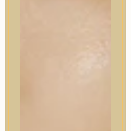
Korrektor
Fixáló
Pirosító, bronzosító
Sminkalap
Ajkak
Szemek
Alapozók és BB krémek
Szettek & Travel Size
Szépségápolási eszközök
Szépségápolási eszközök
Szépségápolási kellékek
Arcroller, gua sha
Elektromos szépségápolási eszközök
Termékminta
Baba-Mama
Akció
Márkák
Márkák