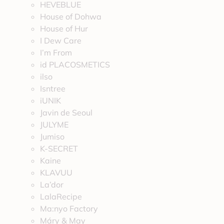
HEVEBLUE
House of Dohwa
House of Hur
I Dew Care
I’m From
id PLACOSMETICS
ilso
Isntree
iUNIK
Javin de Seoul
JULYME
Jumiso
K-SECRET
Kaine
KLAVUU
La’dor
LalaRecipe
Ma:nyo Factory
Máry & May