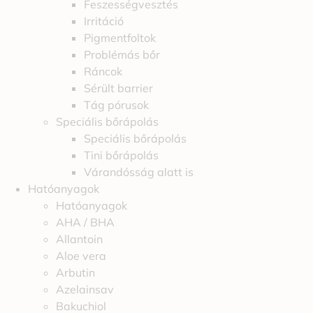
Feszességvesztés
Irritáció
Pigmentfoltok
Problémás bőr
Ráncok
Sérült barrier
Tág pórusok
Speciális bőrápolás
Speciális bőrápolás
Tini bőrápolás
Várandósság alatt is
Hatóanyagok
Hatóanyagok
AHA / BHA
Allantoin
Aloe vera
Arbutin
Azelainsav
Bakuchiol