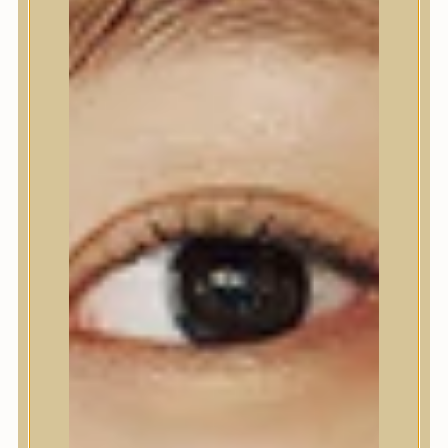
Nyak- és dekoltázs
Ajakápolás
Testápolás
Testápolás
Tusfürdő
Testradír és hámlasztó
Kézápolás
Lábápolás
Hajápolás
Hajápolás
Hajápoló eszközök
Sampon
Hajpakolás / Kondícionáló
Hajápoló ampulla
Hajápoló esszencia
Hajolaj
Fejbőrápolás
Makeup
Makeup