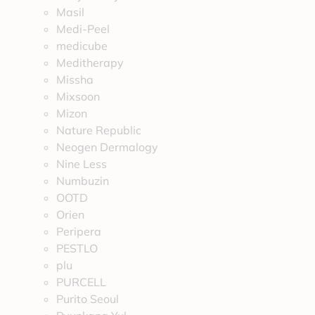
Masil
Medi-Peel
medicube
Meditherapy
Missha
Mixsoon
Mizon
Nature Republic
Neogen Dermalogy
Nine Less
Numbuzin
OOTD
Orien
Peripera
PESTLO
plu
PURCELL
Purito Seoul