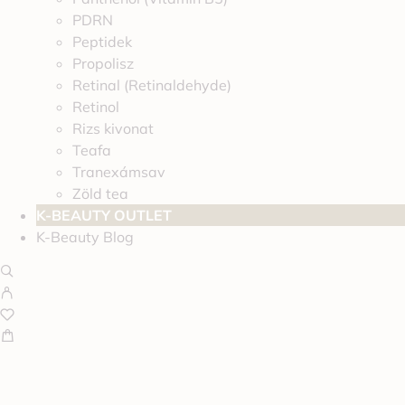
PDRN
Peptidek
Propolisz
Retinal (Retinaldehyde)
Retinol
Rizs kivonat
Teafa
Tranexámsav
Zöld tea
K-BEAUTY OUTLET
K-Beauty Blog