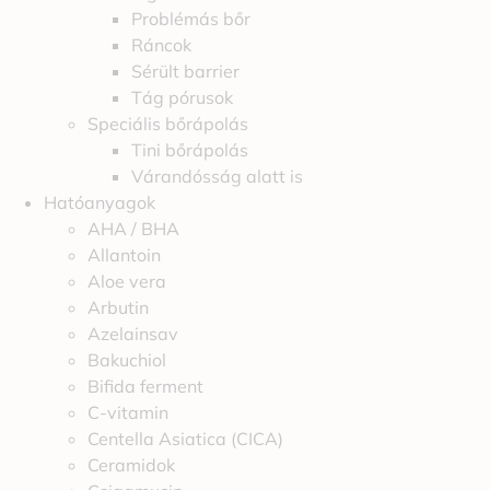
Problémás bőr
Ráncok
Sérült barrier
Tág pórusok
Speciális bőrápolás
Tini bőrápolás
Várandósság alatt is
Hatóanyagok
AHA / BHA
Allantoin
Aloe vera
Arbutin
Azelainsav
Bakuchiol
Bifida ferment
C-vitamin
Centella Asiatica (CICA)
Ceramidok