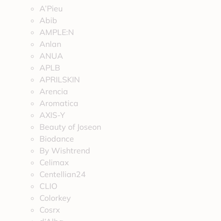
A’Pieu
Abib
AMPLE:N
Anlan
ANUA
APLB
APRILSKIN
Arencia
Aromatica
AXIS-Y
Beauty of Joseon
Biodance
By Wishtrend
Celimax
Centellian24
CLIO
Colorkey
Cosrx