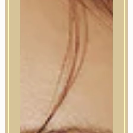
Termékek
Termékek
Trendi
Bőrápolás
Bőrápolás
Arctisztító
Hámlasztó
Tonik, Tonerpárna, Arcpermet
Esszencia
Szérum, ampulla
Fátyolmaszk, maszk
Szemkörnyékápoló
Szemkörnyékápoló
Szempillaszérum
Arckrém, hidratáló krém
Fényvédelem
Éjszakai bőrápolás
Testápolás
Testápolás