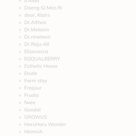
d’Alba
Daeng Gi Meo Ri
dear, Klairs
Dr.Althea
Dr.Melaxin
Dr.nineteen
Dr.Reju-All
Elizavecca
EQQUALBERRY
Esthetic House
Etude
Farm stay
Fraijour
Frudia
fwee
Goodal
GROWUS
HaruHaru Wonder
Heimish