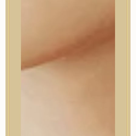
Daeng Gi Meo Ri
dear, Klairs
Dr.Althea
Dr.Melaxin
Dr.nineteen
Dr.Reju-All
Elizavecca
EQQUALBERRY
Esthetic House
Etude
Farm stay
Fraijour
Frudia
fwee
Goodal
GROWUS
HaruHaru Wonder
Heimish
HEVEBLUE