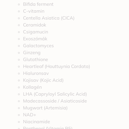
Bifida ferment
C-vitamin
Centella Asiatica (CICA)
Ceramidok
Csigamucin
Exoszómák
Galactomyces
Ginzeng
Glutathione
Heartleaf (Houttuynia Cordata)
Hialuronsav
Kojisav (Kojic Acid)
Kollagén
LHA (Capryloyl Salicylic Acid)
Madecassoside / Asiaticoside
Mugwort (Artemisia)
NAD+
Niacinamide
Panthenol (Vitamin B5)