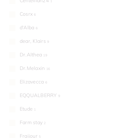
Centellian24
1
Cosrx
6
d'Alba
6
dear, Klairs
9
Dr.Althea
19
Dr.Melaxin
16
Elizavecca
6
EQQUALBERRY
9
Etude
1
Farm stay
2
Fraijour
5