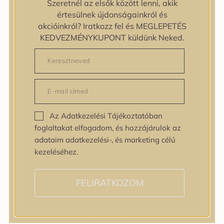
Szeretnél az elsők között lenni, akik
zipiderm
értesülnek újdonságainkról és
Bőrállapot
akcióinkról? Iratkozz fel és MEGLEPETÉS
Bőrállapot
KEDVEZMÉNYKUPONT küldünk Neked.
Bőrtípus
Bőrtípus
Kombinált
Normál
Száraz
Zsíros
Az Adatkezelési Tájékoztatóban
Bőrprobléma
foglaltakat elfogadom, és hozzájárulok az
Bőrprobléma
adataim adatkezelési-, és marketing célú
Bőrpír
kezeléséhez.
Dehidratált bőr
Egyenetlen bőrtextúra
Egyenetlen tónus
FELIRATKOZOM
Érett bőr
Érzékeny bőr
Fakóság