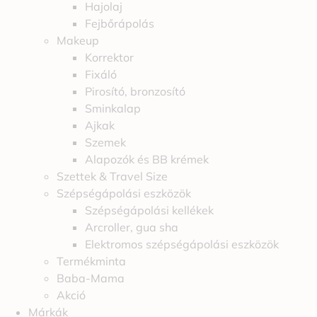
Hajolaj
Fejbőrápolás
Makeup
Korrektor
Fixáló
Pirosító, bronzosító
Sminkalap
Ajkak
Szemek
Alapozók és BB krémek
Szettek & Travel Size
Szépségápolási eszközök
Szépségápolási kellékek
Arcroller, gua sha
Elektromos szépségápolási eszközök
Termékminta
Baba-Mama
Akció
Márkák