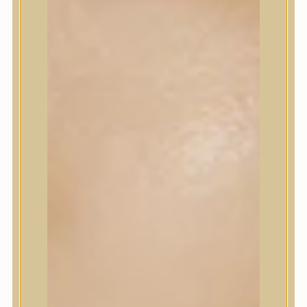
Korrektor
Fixáló
Pirosító, bronzosító
Sminkalap
Ajkak
Szemek
Alapozók és BB krémek
Szettek & Travel Size
Szépségápolási eszközök
Szépségápolási eszközök
Szépségápolási kellékek
Arcroller, gua sha
Elektromos szépségápolási eszközök
Termékminta
Baba-Mama
Akció
Márkák
Márkák