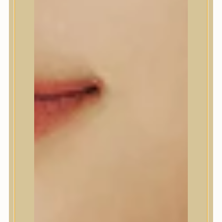
A’Pieu
Abib
AMPLE:N
Anlan
ANUA
APLB
APRILSKIN
Arencia
Aromatica
AXIS-Y
Beauty of Joseon
Biodance
By Wishtrend
Celimax
Centellian24
CLIO
Colorkey
Cosrx
d’Alba