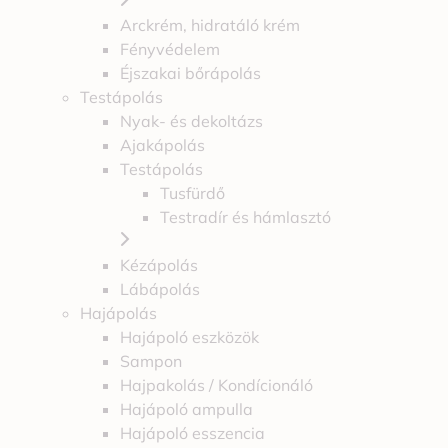
Arckrém, hidratáló krém
Fényvédelem
Éjszakai bőrápolás
Testápolás
Nyak- és dekoltázs
Ajakápolás
Testápolás
Tusfürdő
Testradír és hámlasztó
Kézápolás
Lábápolás
Hajápolás
Hajápoló eszközök
Sampon
Hajpakolás / Kondícionáló
Hajápoló ampulla
Hajápoló esszencia