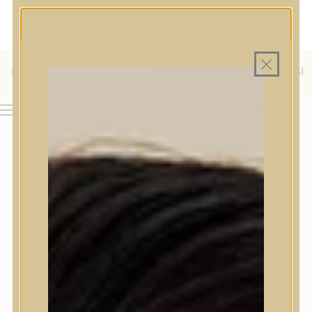
MAGYAR WEBÁRUHÁZ
MINDEN TERMÉK SAJÁT HAZAI RAKTÁRON
INGYENES SZÁLLÍTÁS 19.999 FT FELETT MAGYARORSZÁGRA
AJÁNDÉK TERMÉKMINTA MINDEN ARC-, TEST- VAGY
HAJÁPOLÓ KOZMETIKUM RENDELÉSHEZ