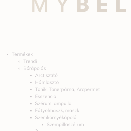
Termékek
Trendi
Bőrápolás
Arctisztító
Hámlasztó
Tonik, Tonerpárna, Arcpermet
Esszencia
Szérum, ampulla
Fátyolmaszk, maszk
Szemkörnyékápoló
Szempillaszérum