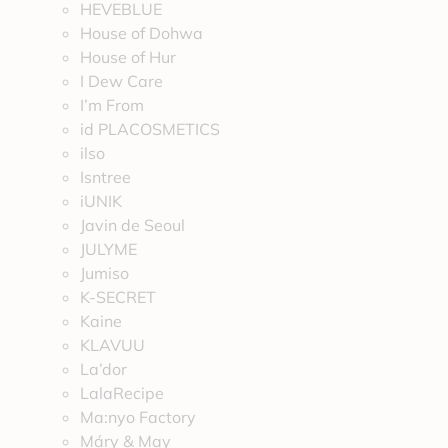
HEVEBLUE
House of Dohwa
House of Hur
I Dew Care
I’m From
id PLACOSMETICS
ilso
Isntree
iUNIK
Javin de Seoul
JULYME
Jumiso
K-SECRET
Kaine
KLAVUU
La’dor
LalaRecipe
Ma:nyo Factory
Máry & May