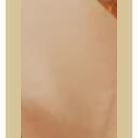
Masil
Medi-Peel
medicube
Meditherapy
Missha
Mixsoon
Mizon
Nature Republic
Neogen Dermalogy
Nine Less
Numbuzin
OOTD
Orien
Peripera
PESTLO
plu
PURCELL
Purito Seoul
Pyunkang Yul