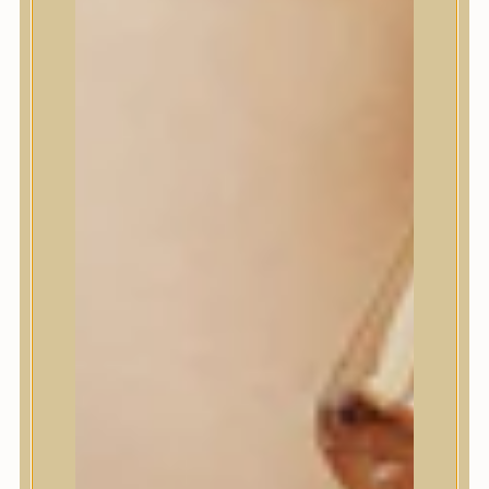
House of Dohwa
House of Hur
I Dew Care
I’m From
id PLACOSMETICS
ilso
Isntree
iUNIK
Javin de Seoul
JULYME
Jumiso
K-SECRET
Kaine
KLAVUU
La’dor
LalaRecipe
Ma:nyo Factory
Máry & May