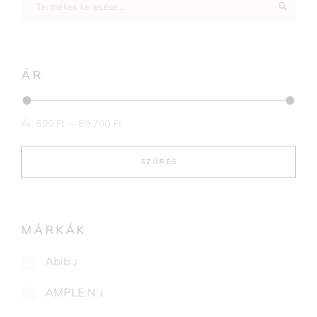
ÁR
Ár:
690 Ft
—
89.700 Ft
SZŰRÉS
MÁRKÁK
Abib
2
AMPLE:N
1