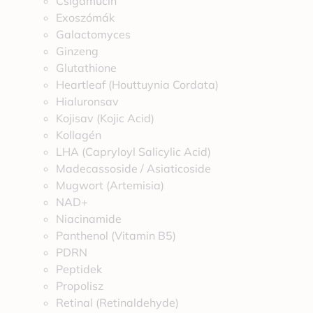
Csigamucin
Exoszómák
Galactomyces
Ginzeng
Glutathione
Heartleaf (Houttuynia Cordata)
Hialuronsav
Kojisav (Kojic Acid)
Kollagén
LHA (Capryloyl Salicylic Acid)
Madecassoside / Asiaticoside
Mugwort (Artemisia)
NAD+
Niacinamide
Panthenol (Vitamin B5)
PDRN
Peptidek
Propolisz
Retinal (Retinaldehyde)