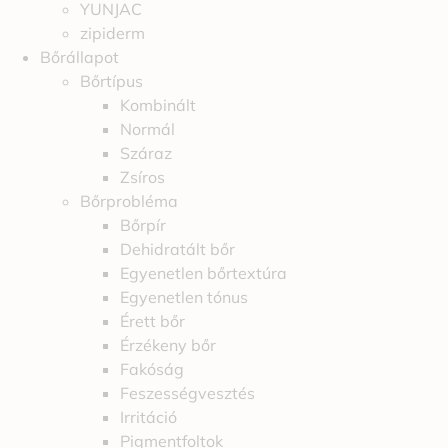
YUNJAC
zipiderm
Bőrállapot
Bőrtípus
Kombinált
Normál
Száraz
Zsíros
Bőrprobléma
Bőrpír
Dehidratált bőr
Egyenetlen bőrtextúra
Egyenetlen tónus
Érett bőr
Érzékeny bőr
Fakóság
Feszességvesztés
Irritáció
Pigmentfoltok