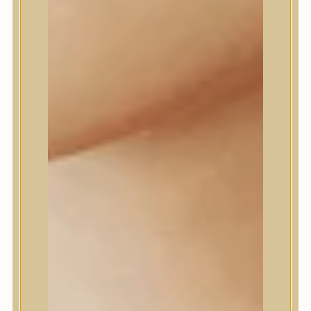
Farm stay
Fraijour
Frudia
fwee
Goodal
GROWUS
HaruHaru Wonder
Heimish
HEVEBLUE
House of Dohwa
House of Hur
I Dew Care
I’m From
id PLACOSMETICS
ilso
Isntree
iUNIK
Javin de Seoul
JULYME