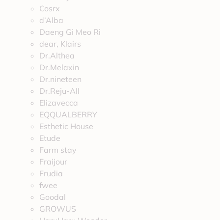
Cosrx
d’Alba
Daeng Gi Meo Ri
dear, Klairs
Dr.Althea
Dr.Melaxin
Dr.nineteen
Dr.Reju-All
Elizavecca
EQQUALBERRY
Esthetic House
Etude
Farm stay
Fraijour
Frudia
fwee
Goodal
GROWUS