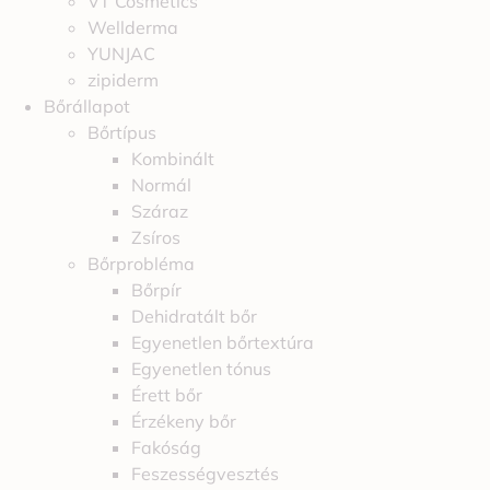
VT Cosmetics
Wellderma
YUNJAC
zipiderm
Bőrállapot
Bőrtípus
Kombinált
Normál
Száraz
Zsíros
Bőrprobléma
Bőrpír
Dehidratált bőr
Egyenetlen bőrtextúra
Egyenetlen tónus
Érett bőr
Érzékeny bőr
Fakóság
Feszességvesztés