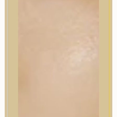
Szépségápolási eszközök
Szépségápolási kellékek
Arcroller, gua sha
Elektromos szépségápolási eszközök
Termékminta
Baba-Mama
Akció
Márkák
A’Pieu
Abib
AMPLE:N
Anlan
ANUA
APLB
APRILSKIN
Arencia
Aromatica
AXIS-Y