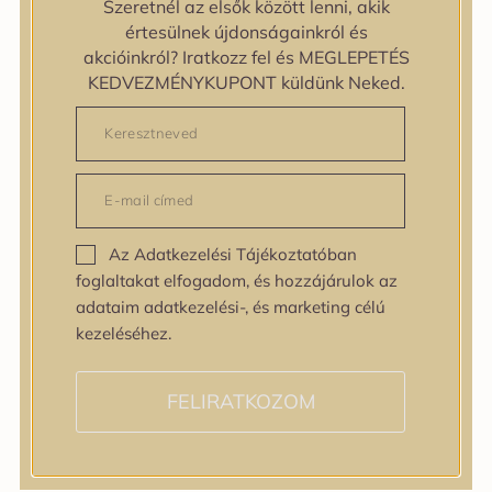
Szeretnél az elsők között lenni, akik
Egyenetlen bőrtextúra
értesülnek újdonságainkról és
Egyenetlen tónus
akcióinkról? Iratkozz fel és MEGLEPETÉS
Érett bőr
KEDVEZMÉNYKUPONT küldünk Neked.
Érzékeny bőr
Fakóság
Feszességvesztés
Irritáció
Pigmentfoltok
Problémás bőr
Az Adatkezelési Tájékoztatóban
Ráncok
foglaltakat elfogadom, és hozzájárulok az
Sérült barrier
adataim adatkezelési-, és marketing célú
Tág pórusok
kezeléséhez.
Speciális bőrápolás
Tini bőrápolás
Várandósság alatt is
FELIRATKOZOM
Hatóanyagok
AHA / BHA
Allantoin