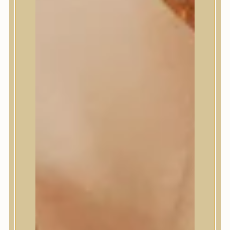
Numbuzin
OOTD
Orien
Peripera
PESTLO
plu
PURCELL
Purito Seoul
Pyunkang Yul
Romand
Round Lab
shaishaishai
shiseido
Skin&Lab
SKIN1004
Skinfood
Slowpure
Some By Mi
Sungboon Editor