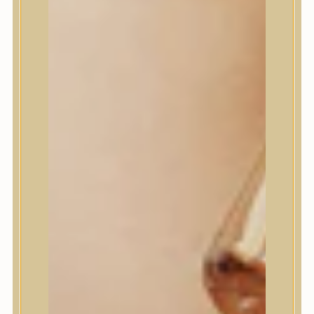
Jumiso
K-SECRET
Kaine
KLAVUU
La’dor
LalaRecipe
Ma:nyo Factory
Máry & May
Masil
Medi-Peel
medicube
Meditherapy
Missha
Mixsoon
Mizon
Nature Republic
Neogen Dermalogy
Nine Less