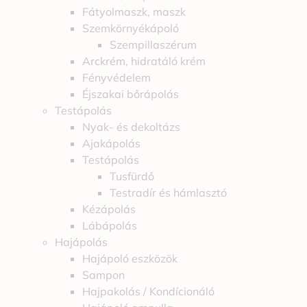
Fátyolmaszk, maszk
Szemkörnyékápoló
Szempillaszérum
Arckrém, hidratáló krém
Fényvédelem
Éjszakai bőrápolás
Testápolás
Nyak- és dekoltázs
Ajakápolás
Testápolás
Tusfürdő
Testradír és hámlasztó
Kézápolás
Lábápolás
Hajápolás
Hajápoló eszközök
Sampon
Hajpakolás / Kondícionáló