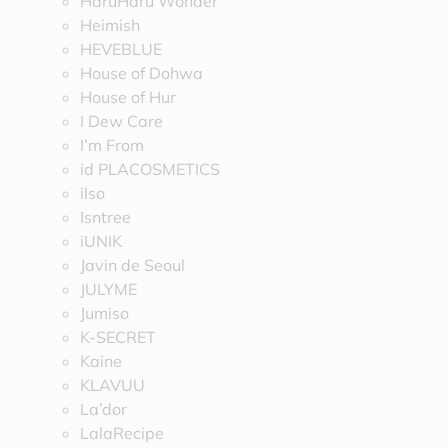
HaruHaru Wonder
Heimish
HEVEBLUE
House of Dohwa
House of Hur
I Dew Care
I’m From
id PLACOSMETICS
ilso
Isntree
iUNIK
Javin de Seoul
JULYME
Jumiso
K-SECRET
Kaine
KLAVUU
La’dor
LalaRecipe