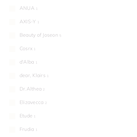
ANUA
1
AXIS-Y
1
Beauty of Joseon
5
Cosrx
1
d'Alba
1
dear, Klairs
1
Dr.Althea
2
Elizavecca
2
Etude
1
Frudia
1