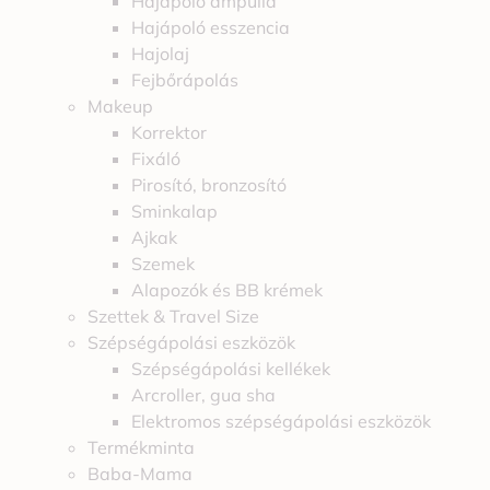
Hajápoló ampulla
Hajápoló esszencia
Hajolaj
Fejbőrápolás
Makeup
Korrektor
Fixáló
Pirosító, bronzosító
Sminkalap
Ajkak
Szemek
Alapozók és BB krémek
Szettek & Travel Size
Szépségápolási eszközök
Szépségápolási kellékek
Arcroller, gua sha
Elektromos szépségápolási eszközök
Termékminta
Baba-Mama