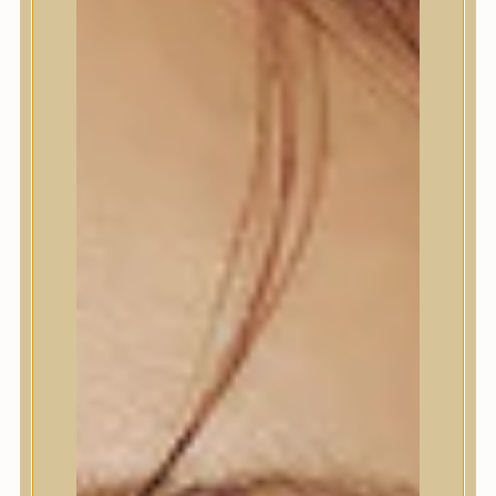
Trendi
Bőrápolás
Arctisztító
Hámlasztó
Tonik, Tonerpárna, Arcpermet
Esszencia
Szérum, ampulla
Fátyolmaszk, maszk
Szemkörnyékápoló
Szempillaszérum
Arckrém, hidratáló krém
Fényvédelem
Éjszakai bőrápolás
Testápolás
Nyak- és dekoltázs
Ajakápolás
Testápolás
Tusfürdő
Testradír és hámlasztó