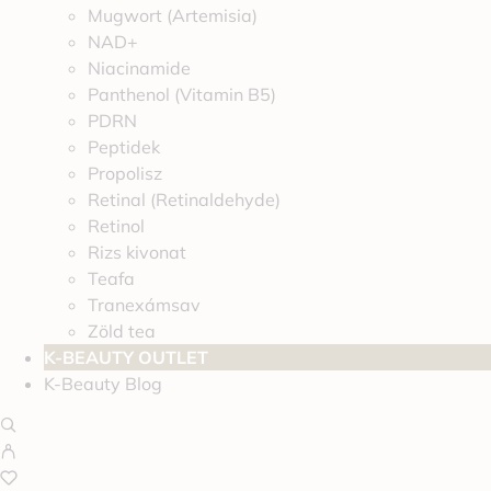
Mugwort (Artemisia)
NAD+
Niacinamide
Panthenol (Vitamin B5)
PDRN
Peptidek
Propolisz
Retinal (Retinaldehyde)
Retinol
Rizs kivonat
Teafa
Tranexámsav
Zöld tea
K-BEAUTY OUTLET
K-Beauty Blog