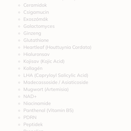
Ceramidok
Csigamucin
Exoszómák
Galactomyces
Ginzeng
Glutathione
Heartleaf (Houttuynia Cordata)
Hialuronsav
Kojisav (Kojic Acid)
Kollagén
LHA (Capryloyl Salicylic Acid)
Madecassoside / Asiaticoside
Mugwort (Artemisia)
NAD+
Niacinamide
Panthenol (Vitamin B5)
PDRN
Peptidek