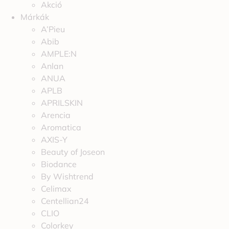
Akció
Márkák
A’Pieu
Abib
AMPLE:N
Anlan
ANUA
APLB
APRILSKIN
Arencia
Aromatica
AXIS-Y
Beauty of Joseon
Biodance
By Wishtrend
Celimax
Centellian24
CLIO
Colorkey