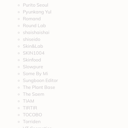
Purito Seoul
Pyunkang Yul
Romand
Round Lab
shaishaishai
shiseido
Skin&Lab
SKIN1004
Skinfood
Slowpure
Some By Mi
Sungboon Editor
The Plant Base
The Saem
TIAM
TIRTIR
TOCOBO
Torriden