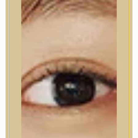
Kézápolás
Lábápolás
Hajápolás
Hajápoló eszközök
Sampon
Hajpakolás / Kondícionáló
Hajápoló ampulla
Hajápoló esszencia
Hajolaj
Fejbőrápolás
Makeup
Korrektor
Fixáló
Pirosító, bronzosító
Sminkalap
Ajkak
Szemek
Alapozók és BB krémek
Szettek & Travel Size