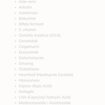
Aloe vera
Arbutin
Azelainsav
Bakuchiol
Bifida ferment
C-vitamin
Centella Asiatica (CICA)
Ceramidok
Csigamucin
Exoszómák
Galactomyces
Ginzeng
Glutathione
Heartleaf (Houttuynia Cordata)
Hialuronsav
Kojisav (Kojic Acid)
Kollagén
LHA (Capryloyl Salicylic Acid)
Madecassoside / Asiaticoside