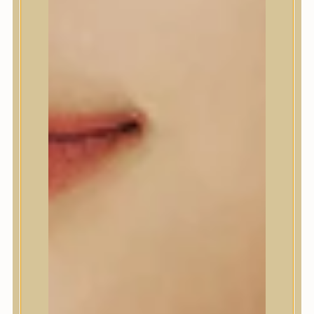
Beauty of Joseon
Biodance
By Wishtrend
Celimax
Centellian24
CLIO
Colorkey
Cosrx
d’Alba
Daeng Gi Meo Ri
dear, Klairs
Dr.Althea
Dr.Melaxin
Dr.nineteen
Dr.Reju-All
Elizavecca
EQQUALBERRY
Esthetic House
Etude