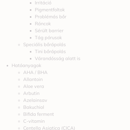
Irritáció
Pigmentfoltok
Problémás bőr
Ráncok
Sérült barrier
Tág pórusok
Speciális bőrápolás
Tini bőrápolás
Várandósság alatt is
Hatóanyagok
AHA / BHA
Allantoin
Aloe vera
Arbutin
Azelainsav
Bakuchiol
Bifida ferment
C-vitamin
Centella Asiatica (CICA)