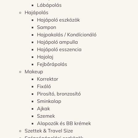
Lábápolás
Hajápolás
Hajápoló eszközök
Sampon
Hajpakolás / Kondícionáló
Hajápoló ampulla
Hajápoló esszencia
Hajolaj
Fejbőrápolás
Makeup
Korrektor
Fixáló
Pirosító, bronzosító
Sminkalap
Ajkak
Szemek
Alapozók és BB krémek
Szettek & Travel Size