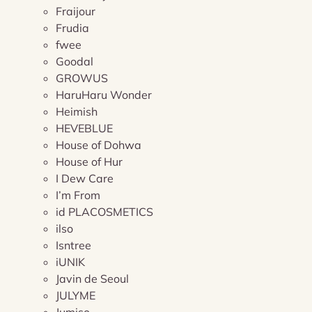
Fraijour
Frudia
fwee
Goodal
GROWUS
HaruHaru Wonder
Heimish
HEVEBLUE
House of Dohwa
House of Hur
I Dew Care
I’m From
id PLACOSMETICS
ilso
Isntree
iUNIK
Javin de Seoul
JULYME