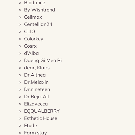
Biodance
By Wishtrend
Celimax
Centellian24
CLIO
Colorkey
Cosrx
d’Alba
Daeng Gi Meo Ri
dear, Klairs
Dr.Althea
Dr.Melaxin
Dr.nineteen
Dr.Reju-All
Elizavecca
EQQUALBERRY
Esthetic House
Etude
Farm stay