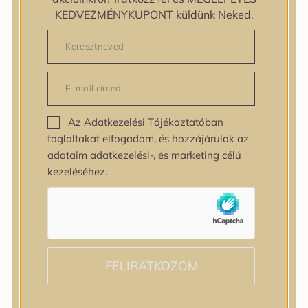
KEDVEZMÉNYKUPONT küldünk Neked.
Az Adatkezelési Tájékoztatóban
foglaltakat elfogadom, és hozzájárulok az
adataim adatkezelési-, és marketing célú
BRIGHTENING SKIN PREP
kezeléséhez.
ESSENCE PAD
BŐRELŐKÉSZÍTŐ,
VILÁGOSÍTÓ KORONGOK
Az alfa-arbutint tartalmazó
világosító párnák segítenek
eltávolítani a bőrfelszíni
FELIRATKOZOM
szennyeződéseket,
halványítják a foltokat és
fokozott hidratálást