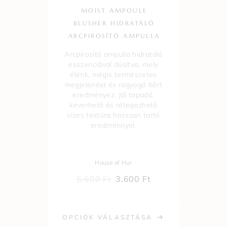
MOIST AMPOULE
BLUSHER HIDRATÁLÓ
ARCPIROSÍTÓ AMPULLA
Arcpirosító ampulla hidratáló
esszenciával dúsítva, mely
élénk, mégis természetes
megjelenést és ragyogó bőrt
eredményez. Jól tapadó,
keverhető és rétegezhető
vizes textúra hosszan tartó
eredménnyel.
House of Hur
5.600
Ft
3.600
Ft
OPCIÓK VÁLASZTÁSA