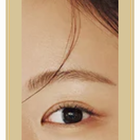
MIND A(Z) 6 TALÁLAT MEGJELENÍTVE
SZŰRŐ
RENDEZÉS LEGÚJABB ALAPJÁN
MIDNIGHT SOOTHING
CLEANSING BALM ESTI