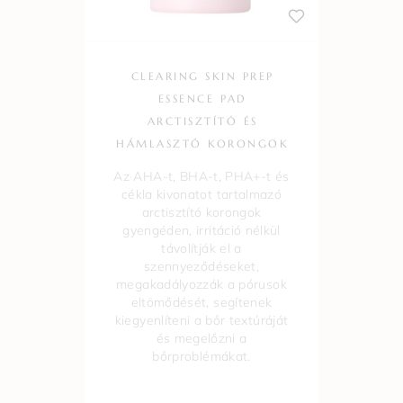
CLEARING SKIN PREP
ESSENCE PAD
ARCTISZTÍTÓ ÉS
HÁMLASZTÓ KORONGOK
Az AHA-t, BHA-t, PHA+-t és
cékla kivonatot tartalmazó
arctisztító korongok
gyengéden, irritáció nélkül
távolítják el a
szennyeződéseket,
megakadályozzák a pórusok
eltömődését, segítenek
kiegyenlíteni a bőr textúráját
és megelőzni a
bőrproblémákat.