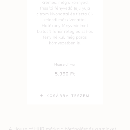
Krémes, mégis könnyed,
frissítő fényvédő Jeju yuja
citrom kivonattal és tiszta új-
zélandi mézkivonattal.
Hatékony fényvédelmet
biztosít fehér réteg és zsíros
fény nélkül, még párás
környezetben is.
House of Hur
5.990
Ft
KOSÁRBA TESZEM
A House of HUR márka a bőrápolást és a sminket