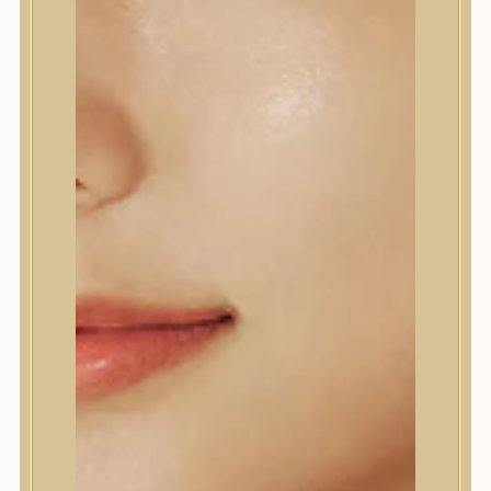
NYUGTATÓ ARCTISZTÍTÓ
BALZSAM
Gyengéd arctisztító balzsam
feketerizs és chia mag
kivonattal, mely eltávolítja a
sminket és a
szennyeződéseket, nyugtatja
és ellazítja az érzékeny bőrt,
miközben fokozza a
hidratáltságot.
House of Hur
6.690
Ft
KOSÁRBA TESZEM