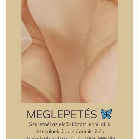
cseresznye és vitaminfa
gyümölcskivonatokkal, mely
segít eltávolítani a
sminkmaradványokat, az
elhalt hámsejteket és a
mitesszereket, szabályozza a
faggyútermelést és biztosítja
a bőr víz-olaj egyensúlyát.
House of Hur
6.690
Ft
KOSÁRBA TESZEM
MEGLEPETÉS
Szeretnél az elsők között lenni, akik
-19%
értesülnek újdonságainkról és
akcióinkról? Iratkozz fel és MEGLEPETÉS