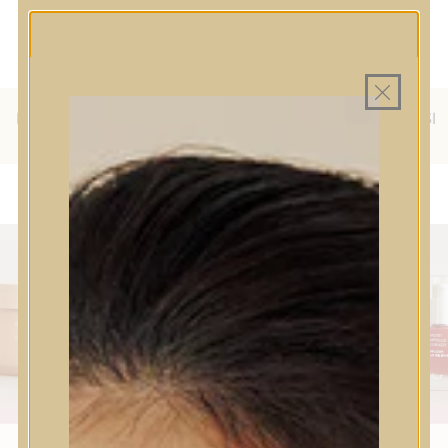
MINDEN TERMÉK SAJÁT HAZAI
MAGYAR WEBÁRUHÁZ
RAKTÁRON
INGYENES SZÁLLÍTÁS 19.999
FT FELETT MAGYARORSZÁGRA
KÜLFÖLDRE IS SZÁLLÍTUNK - WE SHIP TO HR, IT, RO, SI
& SK
HOUSE OF HUR