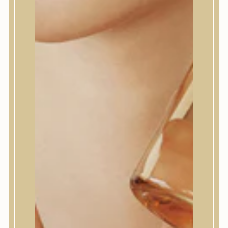
PURIFYING CLEANSING
BALM ARCTISZTÍTÓ
BALZSAM
GYÜMÖLCSKIVONATOKK
AL
Minden az egyben tisztító
balzsam eper, áfonya,