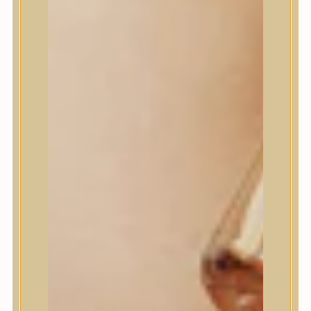
House of Dohwa
House of Hur
I Dew Care
I’m From
id PLACOSMETICS
ilso
Isntree
iUNIK
Javin de Seoul
JULYME
Jumiso
K-SECRET
Kaine
KLAVUU
La’dor
LalaRecipe
Ma:nyo Factory
Máry & May