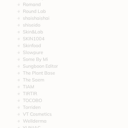
Romand
Round Lab
shaishaishai
shiseido
Skin&Lab
SKIN1004
Skinfood
Slowpure
Some By Mi
Sungboon Editor
The Plant Base
The Saem
TIAM
TIRTIR
TOCOBO
Torriden
VT Cosmetics
Wellderma
YUNJAC