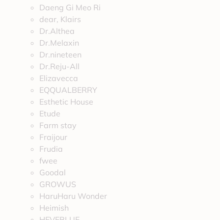
Daeng Gi Meo Ri
dear, Klairs
Dr.Althea
Dr.Melaxin
Dr.nineteen
Dr.Reju-All
Elizavecca
EQQUALBERRY
Esthetic House
Etude
Farm stay
Fraijour
Frudia
fwee
Goodal
GROWUS
HaruHaru Wonder
Heimish
HEVEBLUE