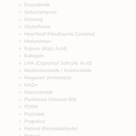
Exoszómák
Galactomyces
Ginzeng
Glutathione
Heartleaf (Houttuynia Cordata)
Hialuronsav
Kojisav (Kojic Acid)
Kollagén
LHA (Capryloyl Salicylic Acid)
Madecassoside / Asiaticoside
Mugwort (Artemisia)
NAD+
Niacinamide
Panthenol (Vitamin B5)
PDRN
Peptidek
Propolisz
Retinal (Retinaldehyde)
Retinol