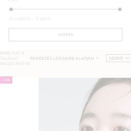
Ár:
2.690 Ft
—
5.150 Ft
SZŰRÉS
MIND A(Z) 9
TALÁLAT
RENDEZÉS LEGÚJABB ALAPJÁN
SZŰRŐ
MEGJELENÍTVE
-13%