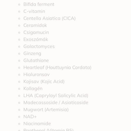
Bifida ferment
C-vitamin
Centella Asiatica (CICA)
Ceramidok
Csigamucin
Exoszómák
Galactomyces
Ginzeng
Glutathione
Heartleaf (Houttuynia Cordata)
Hialuronsav
Kojisav (Kojic Acid)
Kollagén
LHA (Capryloyl Salicylic Acid)
Madecassoside / Asiaticoside
Mugwort (Artemisia)
NAD+
Niacinamide
Panthenol (Vitamin B5)