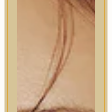
Termékek
Termékek
Trendi
Bőrápolás
Bőrápolás
Arctisztító
Hámlasztó
Tonik, Tonerpárna, Arcpermet
Esszencia
Szérum, ampulla
Fátyolmaszk, maszk
Szemkörnyékápoló
Szemkörnyékápoló
Szempillaszérum
Arckrém, hidratáló krém
Fényvédelem
Éjszakai bőrápolás
Testápolás
Testápolás