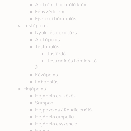
Arckrém, hidratáló krém
Fényvédelem
Éjszakai bőrápolás
Testápolás
Nyak- és dekoltázs
Ajakápolás
Testápolás
Tusfürdő
Testradír és hámlasztó
Kézápolás
Lábápolás
Hajápolás
Hajápoló eszközök
Sampon
Hajpakolás / Kondícionáló
Hajápoló ampulla
Hajápoló esszencia
Hajolaj