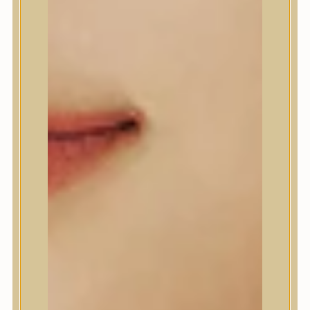
A’Pieu
Abib
AMPLE:N
Anlan
ANUA
APLB
APRILSKIN
Arencia
Aromatica
AXIS-Y
Beauty of Joseon
Biodance
By Wishtrend
Celimax
Centellian24
CLIO
Colorkey
Cosrx
d’Alba