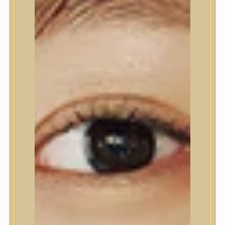
Nyak- és dekoltázs
Ajakápolás
Testápolás
Testápolás
Tusfürdő
Testradír és hámlasztó
Kézápolás
Lábápolás
Hajápolás
Hajápolás
Hajápoló eszközök
Sampon
Hajpakolás / Kondícionáló
Hajápoló ampulla
Hajápoló esszencia
Hajolaj
Fejbőrápolás
Makeup
Makeup