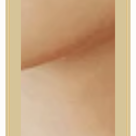
Daeng Gi Meo Ri
dear, Klairs
Dr.Althea
Dr.Melaxin
Dr.nineteen
Dr.Reju-All
Elizavecca
EQQUALBERRY
Esthetic House
Etude
Farm stay
Fraijour
Frudia
fwee
Goodal
GROWUS
HaruHaru Wonder
Heimish
HEVEBLUE