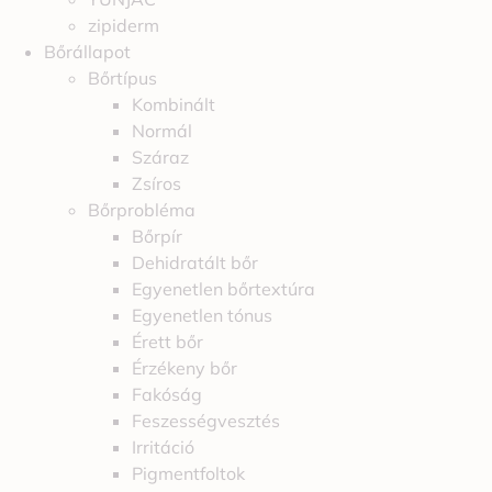
zipiderm
Bőrállapot
Bőrtípus
Kombinált
Normál
Száraz
Zsíros
Bőrprobléma
Bőrpír
Dehidratált bőr
Egyenetlen bőrtextúra
Egyenetlen tónus
Érett bőr
Érzékeny bőr
Fakóság
Feszességvesztés
Irritáció
Pigmentfoltok