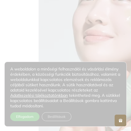
A weboldalon a minőségi felhasználói és vásárlási élmény
érdekében, a közösségi funkciók biztosításához, valamint a
weboldalunkkal kapcsolatos elemzések és reklámozás
céljából sütiket használunk. A sütik használatával és az
adataid kezelésével kapcsolatos részleteket az
Adatkezelési tájékoztatónkban
tekintheted meg. A sütikkel
kapcsolatos beállításaidat a Beállítások gombra kattintva
tudod módosítani.
Elfogadom
Beállítások