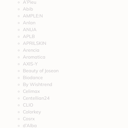
A’Pieu
Abib
AMPLE:N
Anlan
ANUA
APLB
APRILSKIN
Arencia
Aromatica
AXIS-Y
Beauty of Joseon
Biodance
By Wishtrend
Celimax
Centellian24
CLIO
Colorkey
Cosrx
d’Alba