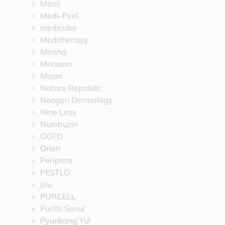
Masil
Medi-Peel
medicube
Meditherapy
Missha
Mixsoon
Mizon
Nature Republic
Neogen Dermalogy
Nine Less
Numbuzin
OOTD
Orien
Peripera
PESTLO
plu
PURCELL
Purito Seoul
Pyunkang Yul