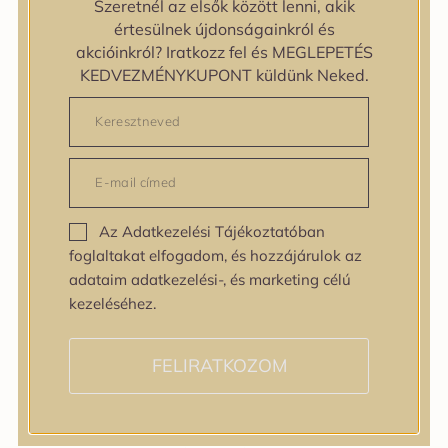
Szeretnél az elsők között lenni, akik
zipiderm
értesülnek újdonságainkról és
Bőrállapot
akcióinkról? Iratkozz fel és MEGLEPETÉS
Bőrállapot
KEDVEZMÉNYKUPONT küldünk Neked.
Bőrtípus
Bőrtípus
Kombinált
Normál
Száraz
Zsíros
Az Adatkezelési Tájékoztatóban
Bőrprobléma
foglaltakat elfogadom, és hozzájárulok az
Bőrprobléma
adataim adatkezelési-, és marketing célú
Bőrpír
kezeléséhez.
Dehidratált bőr
Egyenetlen bőrtextúra
Egyenetlen tónus
FELIRATKOZOM
Érett bőr
Érzékeny bőr
Fakóság