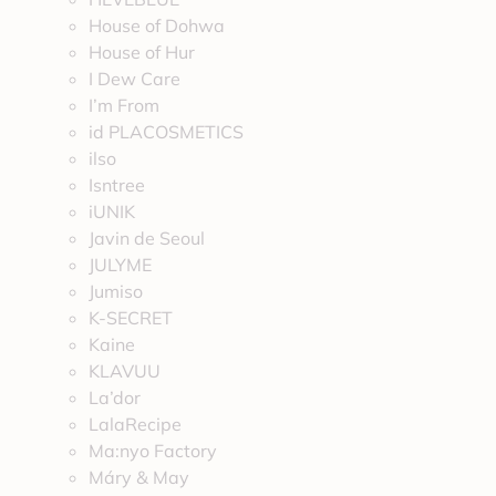
House of Dohwa
House of Hur
I Dew Care
I’m From
id PLACOSMETICS
ilso
Isntree
iUNIK
Javin de Seoul
JULYME
Jumiso
K-SECRET
Kaine
KLAVUU
La’dor
LalaRecipe
Ma:nyo Factory
Máry & May