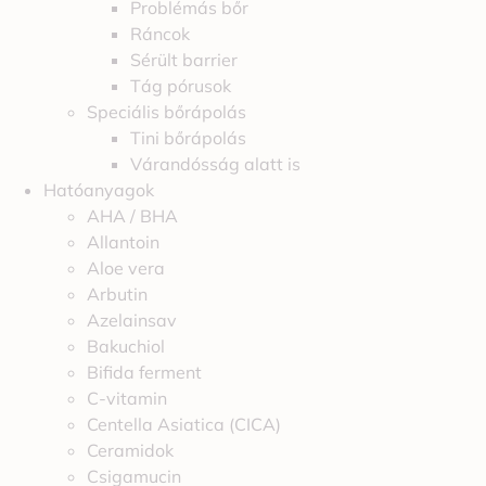
Problémás bőr
Ráncok
Sérült barrier
Tág pórusok
Speciális bőrápolás
Tini bőrápolás
Várandósság alatt is
Hatóanyagok
AHA / BHA
Allantoin
Aloe vera
Arbutin
Azelainsav
Bakuchiol
Bifida ferment
C-vitamin
Centella Asiatica (CICA)
Ceramidok
Csigamucin