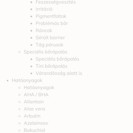
Feszességvesztés
Irritáció
Pigmentfoltok
Problémás bőr
Ráncok
Sérült barrier
Tág pórusok
Speciális bőrápolás
Speciális bőrápolás
Tini bőrápolás
Várandósság alatt is
Hatóanyagok
Hatóanyagok
AHA / BHA
Allantoin
Aloe vera
Arbutin
Azelainsav
Bakuchiol