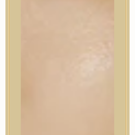
Korrektor
Fixáló
Pirosító, bronzosító
Sminkalap
Ajkak
Szemek
Alapozók és BB krémek
Szettek & Travel Size
Szépségápolási eszközök
Szépségápolási eszközök
Szépségápolási kellékek
Arcroller, gua sha
Elektromos szépségápolási eszközök
Termékminta
Baba-Mama
Akció
Márkák
Márkák