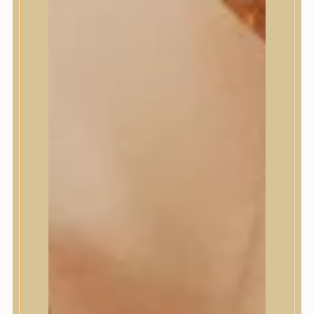
Masil
Medi-Peel
medicube
Meditherapy
Missha
Mixsoon
Mizon
Nature Republic
Neogen Dermalogy
Nine Less
Numbuzin
OOTD
Orien
Peripera
PESTLO
plu
PURCELL
Purito Seoul
Pyunkang Yul