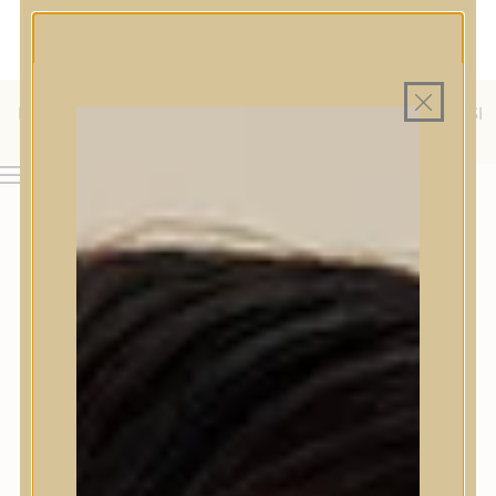
MAGYAR WEBÁRUHÁZ
MINDEN TERMÉK SAJÁT HAZAI RAKTÁRON
INGYENES SZÁLLÍTÁS 19.999 FT FELETT MAGYARORSZÁGRA
KÜLFÖLDRE IS SZÁLLÍTUNK - WE SHIP TO HR, IT, RO, SI
& SK