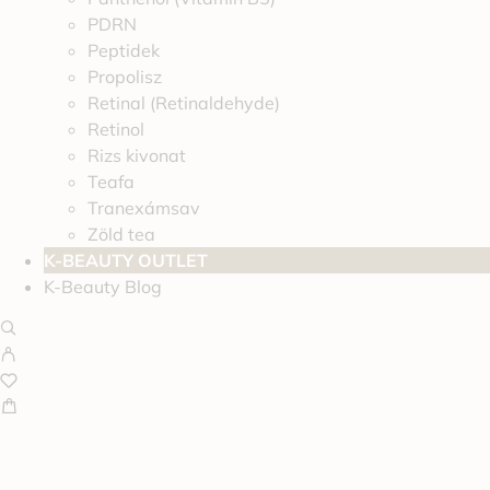
PDRN
Peptidek
Propolisz
Retinal (Retinaldehyde)
Retinol
Rizs kivonat
Teafa
Tranexámsav
Zöld tea
K-BEAUTY OUTLET
K-Beauty Blog