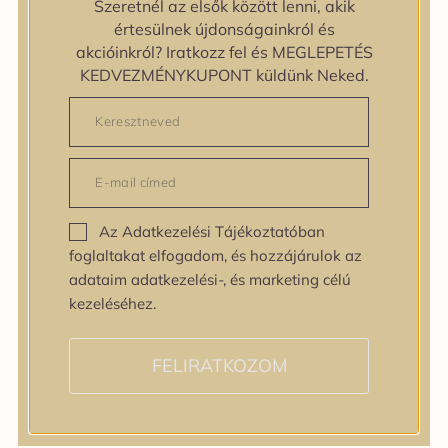
Szeretnél az elsők között lenni, akik
zipiderm
értesülnek újdonságainkról és
Bőrállapot
akcióinkról? Iratkozz fel és MEGLEPETÉS
Bőrállapot
KEDVEZMÉNYKUPONT küldünk Neked.
Bőrtípus
Bőrtípus
Kombinált
Normál
Száraz
Zsíros
Az Adatkezelési Tájékoztatóban
Bőrprobléma
foglaltakat elfogadom, és hozzájárulok az
Bőrprobléma
adataim adatkezelési-, és marketing célú
Bőrpír
kezeléséhez.
Dehidratált bőr
Egyenetlen bőrtextúra
Egyenetlen tónus
FELIRATKOZOM
Érett bőr
Érzékeny bőr
Fakóság