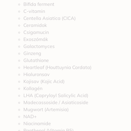
Bifida ferment
C-vitamin
Centella Asiatica (CICA)
Ceramidok
Csigamucin
Exoszómák
Galactomyces
Ginzeng
Glutathione
Heartleaf (Houttuynia Cordata)
Hialuronsav
Kojisav (Kojic Acid)
Kollagén
LHA (Capryloyl Salicylic Acid)
Madecassoside / Asiaticoside
Mugwort (Artemisia)
NAD+
Niacinamide
Panthenol (Vitamin B5)