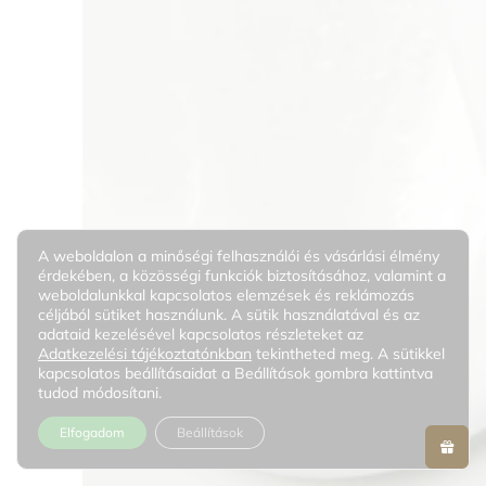
A weboldalon a minőségi felhasználói és vásárlási élmény
érdekében, a közösségi funkciók biztosításához, valamint a
weboldalunkkal kapcsolatos elemzések és reklámozás
céljából sütiket használunk. A sütik használatával és az
adataid kezelésével kapcsolatos részleteket az
Adatkezelési tájékoztatónkban
tekintheted meg. A sütikkel
kapcsolatos beállításaidat a Beállítások gombra kattintva
tudod módosítani.
Elfogadom
Beállítások