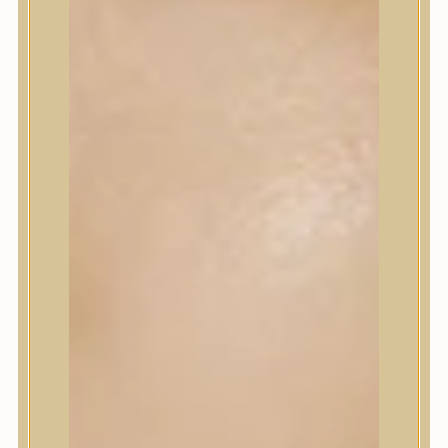
Korrektor
Fixáló
Pirosító, bronzosító
Sminkalap
Ajkak
Szemek
Alapozók és BB krémek
Szettek & Travel Size
Szépségápolási eszközök
Szépségápolási eszközök
Szépségápolási kellékek
Arcroller, gua sha
Elektromos szépségápolási eszközök
Termékminta
Baba-Mama
Akció
Márkák
Márkák