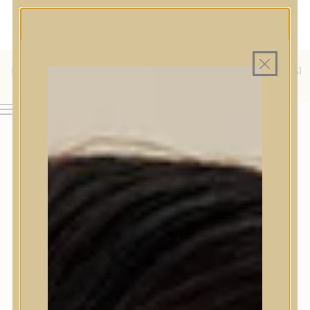
MAGYAR WEBÁRUHÁZ
MINDEN TERMÉK SAJÁT HAZAI RAKTÁRON
INGYENES SZÁLLÍTÁS 19.999 FT FELETT MAGYARORSZÁGRA
KÜLFÖLDRE IS SZÁLLÍTUNK - WE SHIP TO HR, IT, RO, SI
& SK