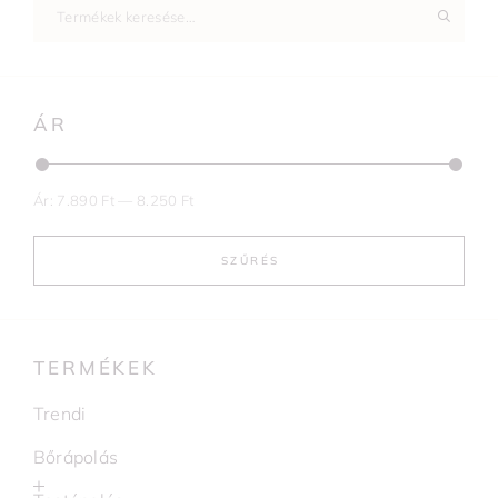
ÁR
Ár:
7.890 Ft
—
8.250 Ft
SZŰRÉS
TERMÉKEK
Trendi
Bőrápolás