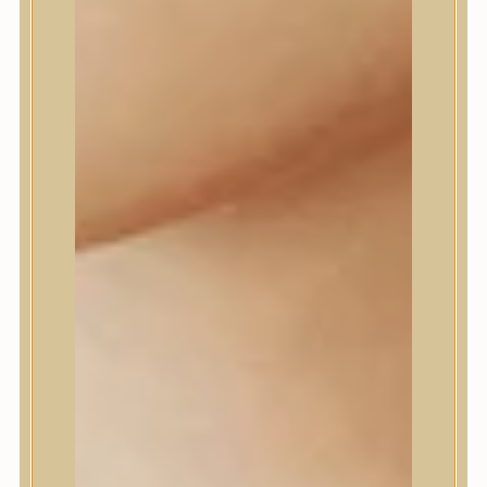
Daeng Gi Meo Ri
dear, Klairs
Dr.Althea
Dr.Melaxin
Dr.nineteen
Dr.Reju-All
Elizavecca
EQQUALBERRY
Esthetic House
Etude
Farm stay
Fraijour
Frudia
fwee
Goodal
GROWUS
HaruHaru Wonder
Heimish
HEVEBLUE