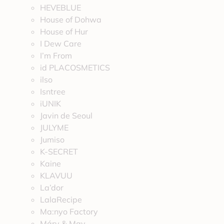
HEVEBLUE
House of Dohwa
House of Hur
I Dew Care
I’m From
id PLACOSMETICS
ilso
Isntree
iUNIK
Javin de Seoul
JULYME
Jumiso
K-SECRET
Kaine
KLAVUU
La’dor
LalaRecipe
Ma:nyo Factory
Máry & May