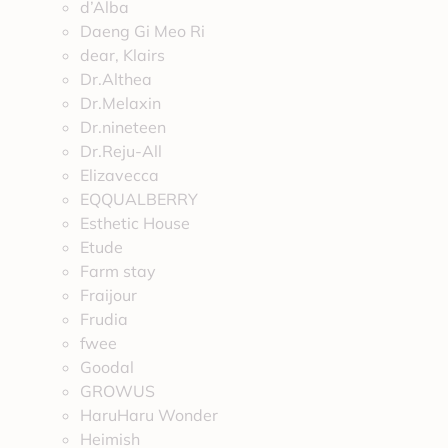
d’Alba
Daeng Gi Meo Ri
dear, Klairs
Dr.Althea
Dr.Melaxin
Dr.nineteen
Dr.Reju-All
Elizavecca
EQQUALBERRY
Esthetic House
Etude
Farm stay
Fraijour
Frudia
fwee
Goodal
GROWUS
HaruHaru Wonder
Heimish