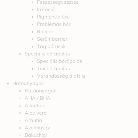
Feszességvesztés
Irritáció
Pigmentfoltok
Problémás bőr
Ráncok
Sérült barrier
Tág pórusok
Speciális bőrápolás
Speciális bőrápolás
Tini bőrápolás
Várandósság alatt is
Hatóanyagok
Hatóanyagok
AHA / BHA
Allantoin
Aloe vera
Arbutin
Azelainsav
Bakuchiol