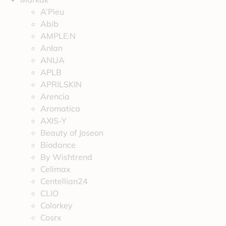
A’Pieu
Abib
AMPLE:N
Anlan
ANUA
APLB
APRILSKIN
Arencia
Aromatica
AXIS-Y
Beauty of Joseon
Biodance
By Wishtrend
Celimax
Centellian24
CLIO
Colorkey
Cosrx