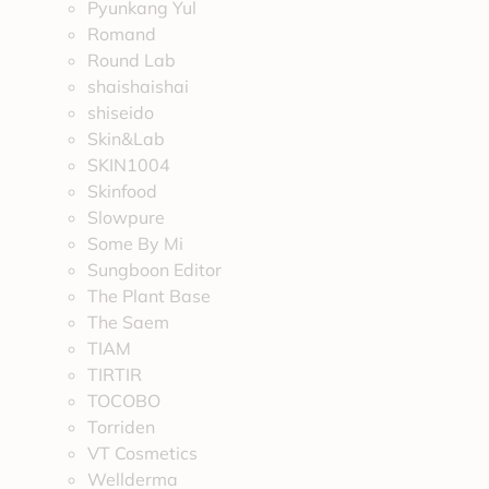
Pyunkang Yul
Romand
Round Lab
shaishaishai
shiseido
Skin&Lab
SKIN1004
Skinfood
Slowpure
Some By Mi
Sungboon Editor
The Plant Base
The Saem
TIAM
TIRTIR
TOCOBO
Torriden
VT Cosmetics
Wellderma