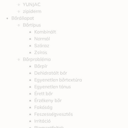
YUNJAC
zipiderm
Bőrállapot
Bőrtípus
Kombinált
Normál
Száraz
Zsíros
Bőrprobléma
Bőrpír
Dehidratált bőr
Egyenetlen bőrtextúra
Egyenetlen tónus
Érett bőr
Érzékeny bőr
Fakóság
Feszességvesztés
Irritáció
Pigmentfoltok