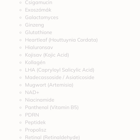
Csigamucin
Exoszómák
Galactomyces
Ginzeng
Glutathione
Heartleaf (Houttuynia Cordata)
Hialuronsav
Kojisav (Kojic Acid)
Kollagén
LHA (Capryloyl Salicylic Acid)
Madecassoside / Asiaticoside
Mugwort (Artemisia)
NAD+
Niacinamide
Panthenol (Vitamin B5)
PDRN
Peptidek
Propolisz
Retinal (Retinaldehyde)