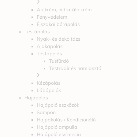
Arckrém, hidratáló krém
Fényvédelem
Éjszakai bőrápolás
Testápolás
Nyak- és dekoltázs
Ajakápolás
Testápolás
Tusfürdő
Testradír és hámlasztó
Kézápolás
Lábápolás
Hajápolás
Hajápoló eszközök
Sampon
Hajpakolás / Kondícionáló
Hajápoló ampulla
Hajápoló esszencia