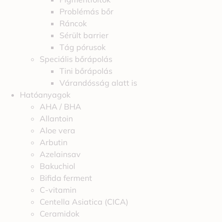
Problémás bőr
Ráncok
Sérült barrier
Tág pórusok
Speciális bőrápolás
Tini bőrápolás
Várandósság alatt is
Hatóanyagok
AHA / BHA
Allantoin
Aloe vera
Arbutin
Azelainsav
Bakuchiol
Bifida ferment
C-vitamin
Centella Asiatica (CICA)
Ceramidok