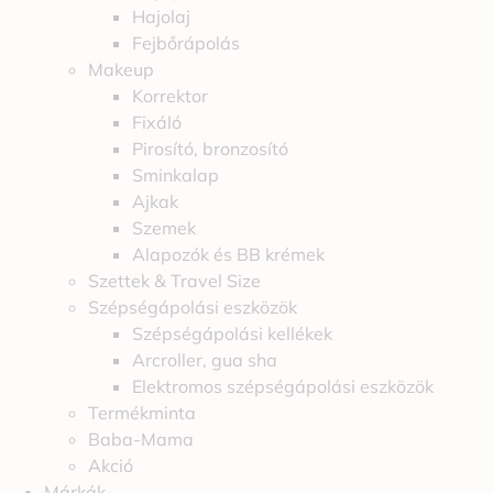
Hajolaj
Fejbőrápolás
Makeup
Korrektor
Fixáló
Pirosító, bronzosító
Sminkalap
Ajkak
Szemek
Alapozók és BB krémek
Szettek & Travel Size
Szépségápolási eszközök
Szépségápolási kellékek
Arcroller, gua sha
Elektromos szépségápolási eszközök
Termékminta
Baba-Mama
Akció
Márkák