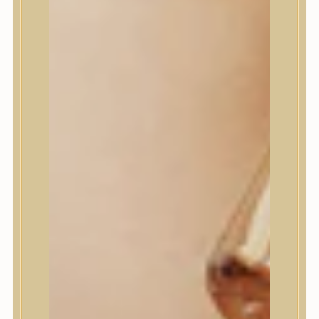
House of Dohwa
House of Hur
I Dew Care
I’m From
id PLACOSMETICS
ilso
Isntree
iUNIK
Javin de Seoul
JULYME
Jumiso
K-SECRET
Kaine
KLAVUU
La’dor
LalaRecipe
Ma:nyo Factory
Máry & May