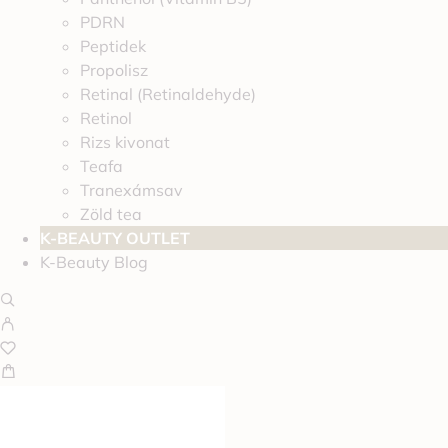
PDRN
Peptidek
Propolisz
Retinal (Retinaldehyde)
Retinol
Rizs kivonat
Teafa
Tranexámsav
Zöld tea
K-BEAUTY OUTLET
K-Beauty Blog