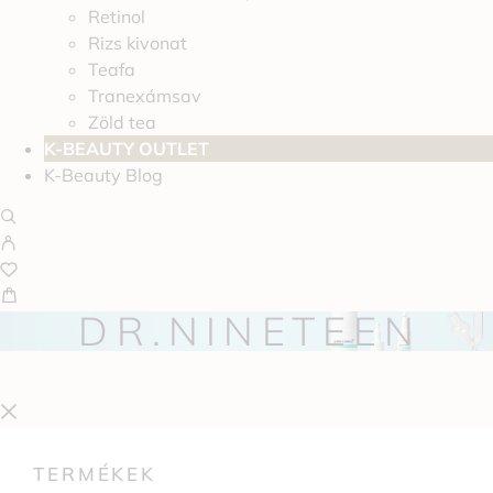
Retinol
Rizs kivonat
Teafa
Tranexámsav
Zöld tea
K-BEAUTY OUTLET
K-Beauty Blog
DR.NINETEEN
TERMÉKEK