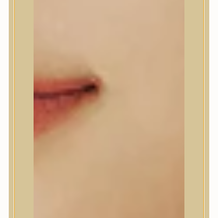
A’Pieu
Abib
AMPLE:N
Anlan
ANUA
APLB
APRILSKIN
Arencia
Aromatica
AXIS-Y
Beauty of Joseon
Biodance
By Wishtrend
Celimax
Centellian24
CLIO
Colorkey
Cosrx
d’Alba