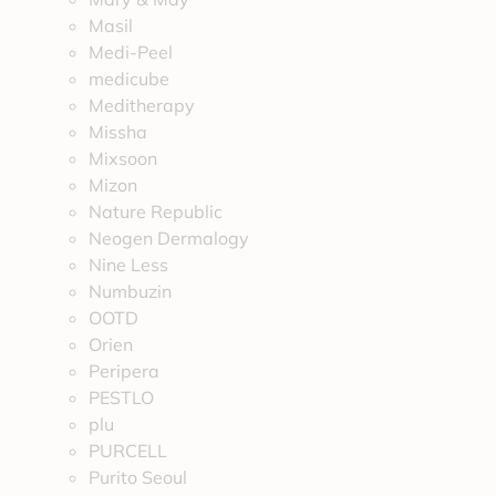
Masil
Medi-Peel
medicube
Meditherapy
Missha
Mixsoon
Mizon
Nature Republic
Neogen Dermalogy
Nine Less
Numbuzin
OOTD
Orien
Peripera
PESTLO
plu
PURCELL
Purito Seoul