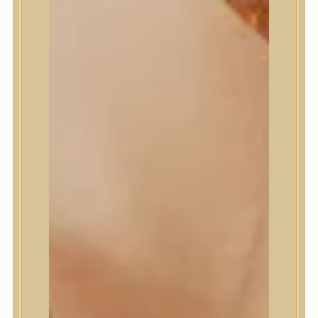
Masil
Medi-Peel
medicube
Meditherapy
Missha
Mixsoon
Mizon
Nature Republic
Neogen Dermalogy
Nine Less
Numbuzin
OOTD
Orien
Peripera
PESTLO
plu
PURCELL
Purito Seoul
Pyunkang Yul