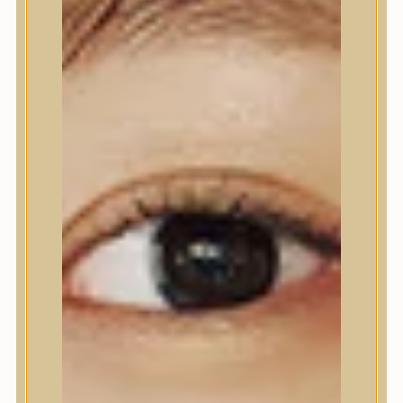
Nyak- és dekoltázs
Ajakápolás
Testápolás
Testápolás
Tusfürdő
Testradír és hámlasztó
Kézápolás
Lábápolás
Hajápolás
Hajápolás
Hajápoló eszközök
Sampon
Hajpakolás / Kondícionáló
Hajápoló ampulla
Hajápoló esszencia
Hajolaj
Fejbőrápolás
Makeup
Makeup