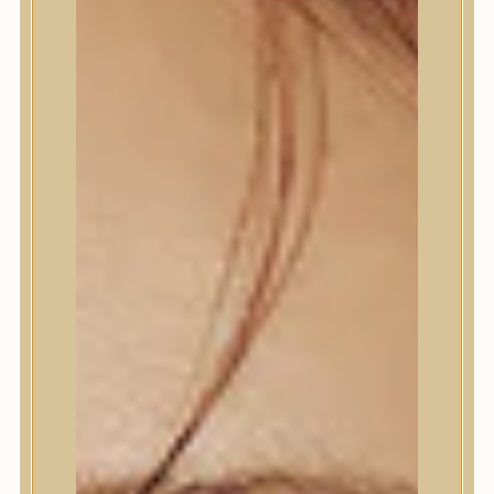
Termékek
Termékek
Trendi
Bőrápolás
Bőrápolás
Arctisztító
Hámlasztó
Tonik, Tonerpárna, Arcpermet
Esszencia
Szérum, ampulla
Fátyolmaszk, maszk
Szemkörnyékápoló
Szemkörnyékápoló
Szempillaszérum
Arckrém, hidratáló krém
Fényvédelem
Éjszakai bőrápolás
Testápolás
Testápolás