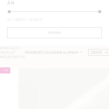
ÁR
Ár:
7.890 Ft
—
8.250 Ft
SZŰRÉS
MIND A(Z) 3
TALÁLAT
RENDEZÉS LEGÚJABB ALAPJÁN
SZŰRŐ
MEGJELENÍTVE
-17%