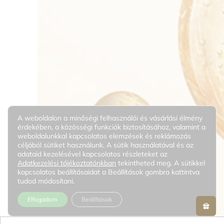
A weboldalon a minőségi felhasználói és vásárlási élmény
érdekében, a közösségi funkciók biztosításához, valamint a
weboldalunkkal kapcsolatos elemzések és reklámozás
céljából sütiket használunk. A sütik használatával és az
adataid kezelésével kapcsolatos részleteket az
Adatkezelési tájékoztatónkban
tekintheted meg. A sütikkel
kapcsolatos beállításaidat a Beállítások gombra kattintva
tudod módosítani.
Elfogadom
Beállítások