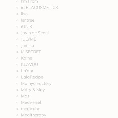
I’m From
id PLACOSMETICS
ilso
Isntree
iUNIK
Javin de Seoul
JULYME
Jumiso
K-SECRET
Kaine
KLAVUU
La’dor
LalaRecipe
Ma:nyo Factory
Máry & May
Masil
Medi-Peel
medicube
Meditherapy