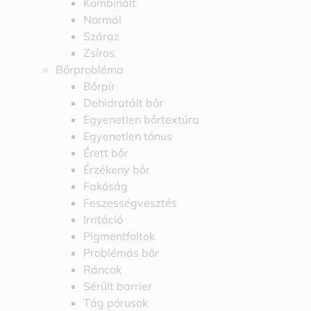
Kombinált
Normál
Száraz
Zsíros
Bőrprobléma
Bőrpír
Dehidratált bőr
Egyenetlen bőrtextúra
Egyenetlen tónus
Érett bőr
Érzékeny bőr
Fakóság
Feszességvesztés
Irritáció
Pigmentfoltok
Problémás bőr
Ráncok
Sérült barrier
Tág pórusok