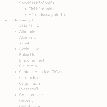
Speciális bőrápolás
Tini bőrápolás
Várandósság alatt is
Hatóanyagok
AHA / BHA
Allantoin
Aloe vera
Arbutin
Azelainsav
Bakuchiol
Bifida ferment
C-vitamin
Centella Asiatica (CICA)
Ceramidok
Csigamucin
Exoszómák
Galactomyces
Ginzeng
Glutathione