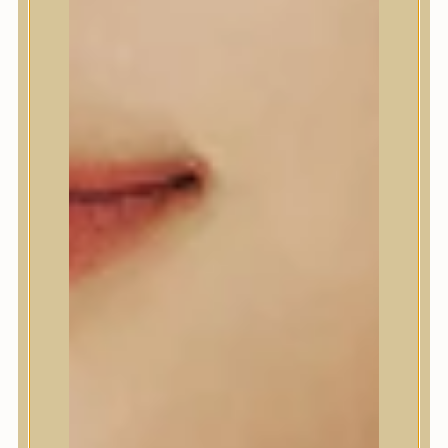
Abib
AMPLE:N
Anlan
ANUA
APLB
APRILSKIN
Arencia
Aromatica
AXIS-Y
Beauty of Joseon
Biodance
By Wishtrend
Celimax
Centellian24
CLIO
Colorkey
Cosrx
d’Alba
Daeng Gi Meo Ri