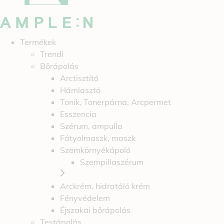
Termékek
Trendi
Bőrápolás
Arctisztító
Hámlasztó
Tonik, Tonerpárna, Arcpermet
Esszencia
Szérum, ampulla
Fátyolmaszk, maszk
Szemkörnyékápoló
Szempillaszérum
Arckrém, hidratáló krém
Fényvédelem
Éjszakai bőrápolás
Testápolás