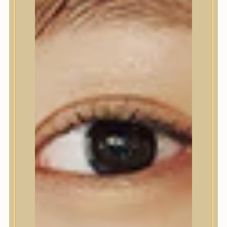
Ajakápolás
Testápolás
Testápolás
Tusfürdő
Testradír és hámlasztó
Kézápolás
Lábápolás
Hajápolás
Hajápolás
Hajápoló eszközök
Sampon
Hajpakolás / Kondícionáló
Hajápoló ampulla
Hajápoló esszencia
Hajolaj
Fejbőrápolás
Makeup
Makeup