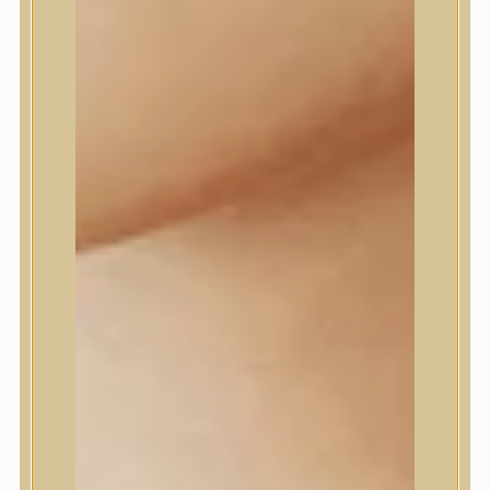
dear, Klairs
Dr.Althea
Dr.Melaxin
Dr.nineteen
Dr.Reju-All
Elizavecca
EQQUALBERRY
Esthetic House
Etude
Farm stay
Fraijour
Frudia
fwee
Goodal
GROWUS
HaruHaru Wonder
Heimish
HEVEBLUE