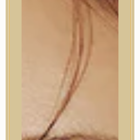
Termékek
Trendi
Bőrápolás
Bőrápolás
Arctisztító
Hámlasztó
Tonik, Tonerpárna, Arcpermet
Esszencia
Szérum, ampulla
Fátyolmaszk, maszk
Szemkörnyékápoló
Szemkörnyékápoló
Szempillaszérum
Arckrém, hidratáló krém
Fényvédelem
Éjszakai bőrápolás
Testápolás
Testápolás
Nyak- és dekoltázs