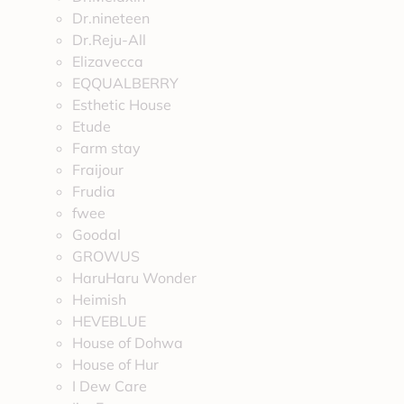
Dr.nineteen
Dr.Reju-All
Elizavecca
EQQUALBERRY
Esthetic House
Etude
Farm stay
Fraijour
Frudia
fwee
Goodal
GROWUS
HaruHaru Wonder
Heimish
HEVEBLUE
House of Dohwa
House of Hur
I Dew Care