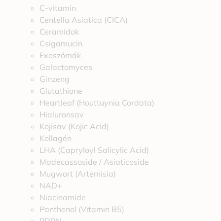
C-vitamin
Centella Asiatica (CICA)
Ceramidok
Csigamucin
Exoszómák
Galactomyces
Ginzeng
Glutathione
Heartleaf (Houttuynia Cordata)
Hialuronsav
Kojisav (Kojic Acid)
Kollagén
LHA (Capryloyl Salicylic Acid)
Madecassoside / Asiaticoside
Mugwort (Artemisia)
NAD+
Niacinamide
Panthenol (Vitamin B5)