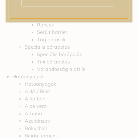
Irritáció
Pigmentfoltok
Problémás bőr
Ráncok
Sérült barrier
Tág pórusok
Speciális bőrápolás
Speciális bőrápolás
Tini bőrápolás
Várandósság alatt is
Hatóanyagok
Hatóanyagok
AHA / BHA
Allantoin
Aloe vera
Arbutin
Azelainsav
Bakuchiol
Bifida ferment