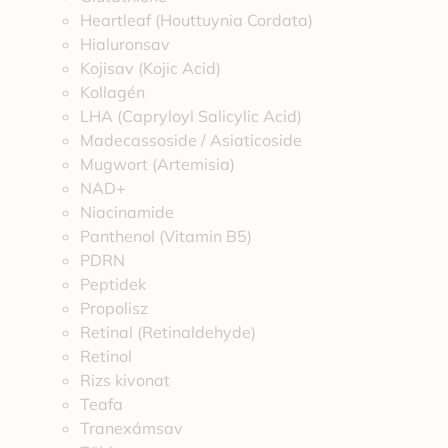
Heartleaf (Houttuynia Cordata)
Hialuronsav
Kojisav (Kojic Acid)
Kollagén
LHA (Capryloyl Salicylic Acid)
Madecassoside / Asiaticoside
Mugwort (Artemisia)
NAD+
Niacinamide
Panthenol (Vitamin B5)
PDRN
Peptidek
Propolisz
Retinal (Retinaldehyde)
Retinol
Rizs kivonat
Teafa
Tranexámsav