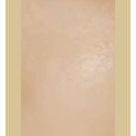
Korrektor
Fixáló
Pirosító, bronzosító
Sminkalap
Ajkak
Szemek
Alapozók és BB krémek
Szettek & Travel Size
Szépségápolási eszközök
Szépségápolási eszközök
Szépségápolási kellékek
Arcroller, gua sha
Elektromos szépségápolási eszközök
Termékminta
Baba-Mama
Akció
Márkák
Márkák
A’Pieu