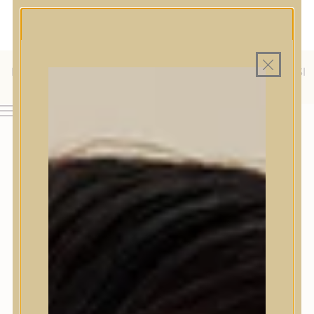
MAGYAR WEBÁRUHÁZ
MINDEN TERMÉK SAJÁT HAZAI RAKTÁRON
INGYENES SZÁLLÍTÁS 19.999 FT FELETT MAGYARORSZÁGRA
KÜLFÖLDRE IS SZÁLLÍTUNK - WE SHIP TO HR, IT, RO, SI
& SK