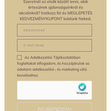
zipiderm
Szeretnél az elsők között lenni, akik
Bőrállapot
értesülnek újdonságainkról és
Bőrállapot
akcióinkról? Iratkozz fel és MEGLEPETÉS
Bőrtípus
KEDVEZMÉNYKUPONT küldünk Neked.
Bőrtípus
Kombinált
Normál
Száraz
Zsíros
Bőrprobléma
Az Adatkezelési Tájékoztatóban
Bőrprobléma
foglaltakat elfogadom, és hozzájárulok az
Bőrpír
adataim adatkezelési-, és marketing célú
Dehidratált bőr
kezeléséhez.
Egyenetlen bőrtextúra
Egyenetlen tónus
Érett bőr
Érzékeny bőr
Fakóság
Feszességvesztés
FELIRATKOZOM