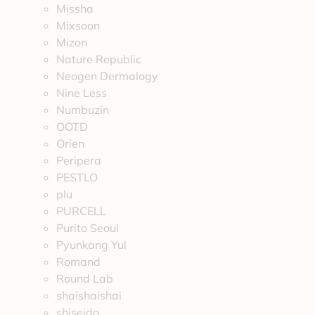
Missha
Mixsoon
Mizon
Nature Republic
Neogen Dermalogy
Nine Less
Numbuzin
OOTD
Orien
Peripera
PESTLO
plu
PURCELL
Purito Seoul
Pyunkang Yul
Romand
Round Lab
shaishaishai
shiseido