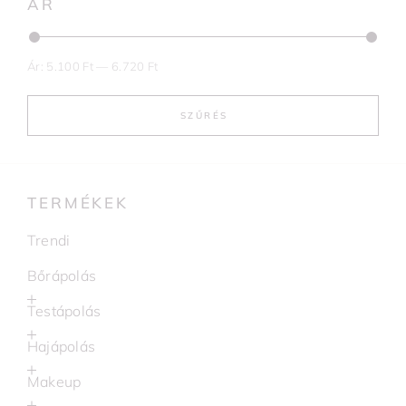
ÁR
Ár:
5.100 Ft
—
6.720 Ft
SZŰRÉS
TERMÉKEK
Trendi
Bőrápolás
Testápolás
Hajápolás
Makeup