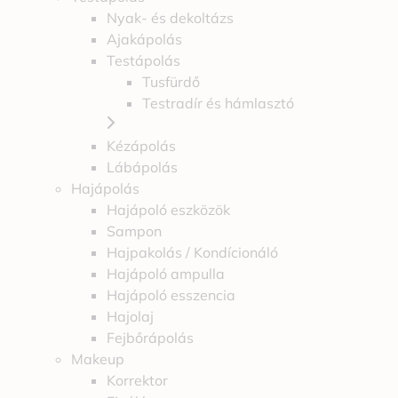
Nyak- és dekoltázs
Ajakápolás
Testápolás
Tusfürdő
Testradír és hámlasztó
Kézápolás
Lábápolás
Hajápolás
Hajápoló eszközök
Sampon
Hajpakolás / Kondícionáló
Hajápoló ampulla
Hajápoló esszencia
Hajolaj
Fejbőrápolás
Makeup
Korrektor