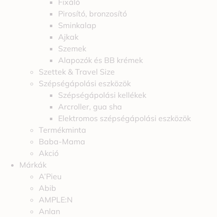
Fixáló
Pirosító, bronzosító
Sminkalap
Ajkak
Szemek
Alapozók és BB krémek
Szettek & Travel Size
Szépségápolási eszközök
Szépségápolási kellékek
Arcroller, gua sha
Elektromos szépségápolási eszközök
Termékminta
Baba-Mama
Akció
Márkák
A’Pieu
Abib
AMPLE:N
Anlan