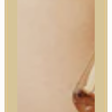
House of Dohwa
House of Hur
I Dew Care
I’m From
id PLACOSMETICS
ilso
Isntree
iUNIK
Javin de Seoul
JULYME
Jumiso
K-SECRET
Kaine
KLAVUU
La’dor
LalaRecipe
Ma:nyo Factory
Máry & May
Masil