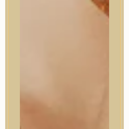
Medi-Peel
medicube
Meditherapy
Missha
Mixsoon
Mizon
Nature Republic
Neogen Dermalogy
Nine Less
Numbuzin
OOTD
Orien
Peripera
PESTLO
plu
PURCELL
Purito Seoul
Pyunkang Yul
Romand