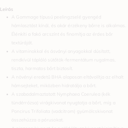
Leírás
A Gommage típusú peelingzselé gyengéd
hámlasztást kínál, és akár érzékeny bőrre is alkalmas.
Élénkíti a fakó arcszínt és finomítja az érdes bőr
textúráját.
A vitaminokkal és ásványi anyagokkal dúsított,
rendkívül tápláló sütőtök-fermentátum rugalmas,
tiszta, harmatos bőrt biztosít.
A növényi eredetű BHA alaposan eltávolítja az elhalt
hámsejteket, miközben hidratálja a bőrt.
A szabadalmaztatott Nymphaea Coerulea (kék
tündérrózsa) virágkivonat nyugtatja a bőrt, míg a
Poncirus Trifoliata (vadcitrom) gyümölcskivonat
összehúzza a pórusokat.