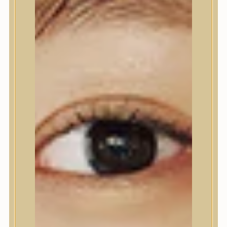
Nyak- és dekoltázs
Ajakápolás
Testápolás
Testápolás
Tusfürdő
Testradír és hámlasztó
Kézápolás
Lábápolás
Hajápolás
Hajápolás
Hajápoló eszközök
Sampon
Hajpakolás / Kondícionáló
Hajápoló ampulla
Hajápoló esszencia
Hajolaj
Fejbőrápolás
Makeup
Makeup