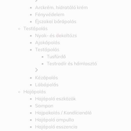
Arckrém, hidratáló krém
Fényvédelem
Éjszakai bőrápolás
Testápolás
Nyak- és dekoltázs
Ajakápolás
Testápolás
Tusfürdő
Testradír és hámlasztó
Kézápolás
Lábápolás
Hajápolás
Hajápoló eszközök
Sampon
Hajpakolás / Kondícionáló
Hajápoló ampulla
Hajápoló esszencia