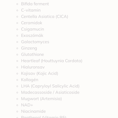
Bifida ferment
C-vitamin
Centella Asiatica (CICA)
Ceramidok
Csigamucin
Exoszómák
Galactomyces
Ginzeng
Glutathione
Heartleaf (Houttuynia Cordata)
Hialuronsav
Kojisav (Kojic Acid)
Kollagén
LHA (Capryloyl Salicylic Acid)
Madecassoside / Asiaticoside
Mugwort (Artemisia)
NAD+
Niacinamide
Panthenol (Vitamin B5)