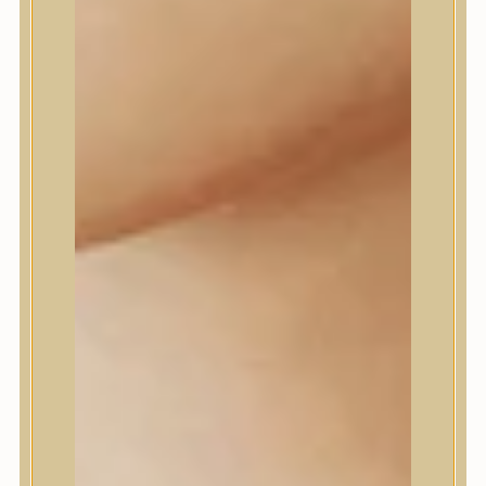
Daeng Gi Meo Ri
dear, Klairs
Dr.Althea
Dr.Melaxin
Dr.nineteen
Dr.Reju-All
Elizavecca
EQQUALBERRY
Esthetic House
Etude
Farm stay
Fraijour
Frudia
fwee
Goodal
GROWUS
HaruHaru Wonder
Heimish
HEVEBLUE