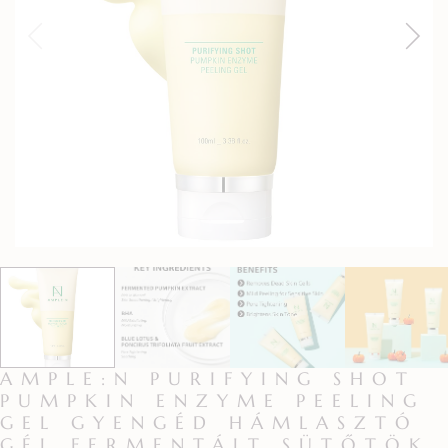
AMPLE:N PURIFYING SHOT
PUMPKIN ENZYME PEELING
GEL GYENGÉD HÁMLASZTÓ
GÉL FERMENTÁLT SÜTŐTÖK