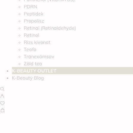
PDRN
Peptidek
Propolisz
Retinal (Retinaldehyde)
Retinol
Rizs kivonat
Teafa
Tranexámsav
Zöld tea
K-BEAUTY OUTLET
K-Beauty Blog