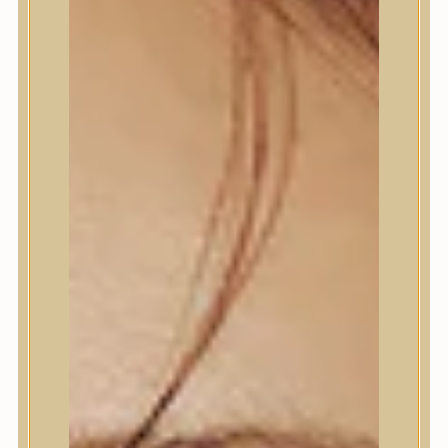
Termékek
Termékek
Trendi
Bőrápolás
Bőrápolás
Arctisztító
Hámlasztó
Tonik, Tonerpárna, Arcpermet
Esszencia
Szérum, ampulla
Fátyolmaszk, maszk
Szemkörnyékápoló
Szemkörnyékápoló
Szempillaszérum
Arckrém, hidratáló krém
Fényvédelem
Éjszakai bőrápolás
Testápolás
Testápolás