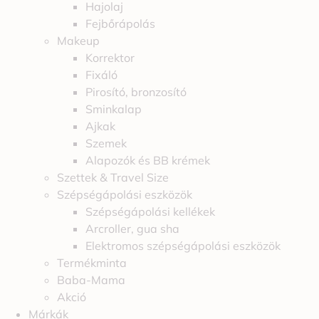
Hajolaj
Fejbőrápolás
Makeup
Korrektor
Fixáló
Pirosító, bronzosító
Sminkalap
Ajkak
Szemek
Alapozók és BB krémek
Szettek & Travel Size
Szépségápolási eszközök
Szépségápolási kellékek
Arcroller, gua sha
Elektromos szépségápolási eszközök
Termékminta
Baba-Mama
Akció
Márkák