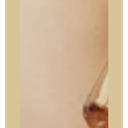
House of Dohwa
House of Hur
I Dew Care
I’m From
id PLACOSMETICS
ilso
Isntree
iUNIK
Javin de Seoul
JULYME
Jumiso
K-SECRET
Kaine
KLAVUU
La’dor
LalaRecipe
Ma:nyo Factory
Máry & May