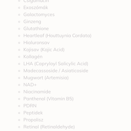
Csigamucin
Exoszómák
Galactomyces
Ginzeng
Glutathione
Heartleaf (Houttuynia Cordata)
Hialuronsav
Kojisav (Kojic Acid)
Kollagén
LHA (Capryloyl Salicylic Acid)
Madecassoside / Asiaticoside
Mugwort (Artemisia)
NAD+
Niacinamide
Panthenol (Vitamin B5)
PDRN
Peptidek
Propolisz
Retinal (Retinaldehyde)