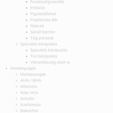
Feszességvesztés
Irritáció
Pigmentfoltok
Problémás bőr
Ráncok
Sérült barrier
Tág pórusok
Speciális bőrápolás
Speciális bőrápolás
Tini bőrápolás
Várandósság alatt is
Hatóanyagok
Hatóanyagok
AHA / BHA
Allantoin
Aloe vera
Arbutin
Azelainsav
Bakuchiol