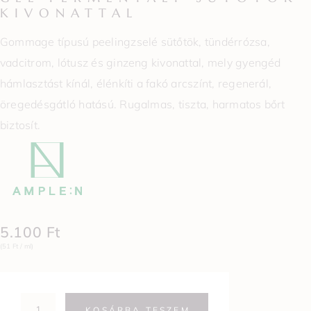
KIVONATTAL
Gommage típusú peelingzselé sütőtök, tündérrózsa,
vadcitrom, lótusz és ginzeng kivonattal, mely gyengéd
hámlasztást kínál, élénkíti a fakó arcszínt, regenerál,
öregedésgátló hatású. Rugalmas, tiszta, harmatos bőrt
biztosít.
5.100
Ft
(51 Ft / ml)
KOSÁRBA TESZEM