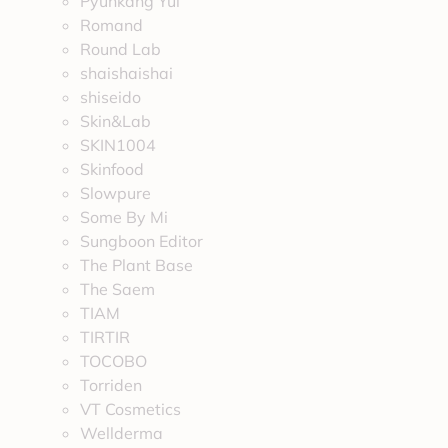
Pyunkang Yul
Romand
Round Lab
shaishaishai
shiseido
Skin&Lab
SKIN1004
Skinfood
Slowpure
Some By Mi
Sungboon Editor
The Plant Base
The Saem
TIAM
TIRTIR
TOCOBO
Torriden
VT Cosmetics
Wellderma