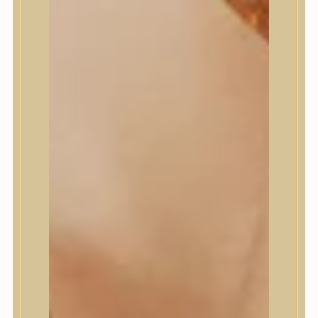
Masil
Medi-Peel
medicube
Meditherapy
Missha
Mixsoon
Mizon
Nature Republic
Neogen Dermalogy
Nine Less
Numbuzin
OOTD
Orien
Peripera
PESTLO
plu
PURCELL
Purito Seoul
Pyunkang Yul