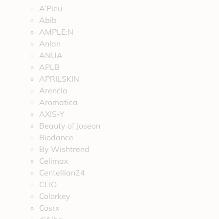
A’Pieu
Abib
AMPLE:N
Anlan
ANUA
APLB
APRILSKIN
Arencia
Aromatica
AXIS-Y
Beauty of Joseon
Biodance
By Wishtrend
Celimax
Centellian24
CLIO
Colorkey
Cosrx