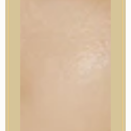
Korrektor
Fixáló
Pirosító, bronzosító
Sminkalap
Ajkak
Szemek
Alapozók és BB krémek
Szettek & Travel Size
Szépségápolási eszközök
Szépségápolási eszközök
Szépségápolási kellékek
Arcroller, gua sha
Elektromos szépségápolási eszközök
Termékminta
Baba-Mama
Akció
Márkák
Márkák