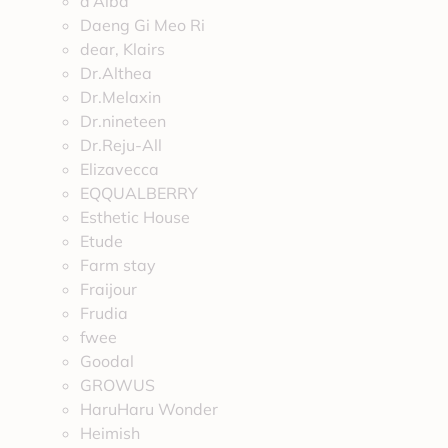
d’Alba
Daeng Gi Meo Ri
dear, Klairs
Dr.Althea
Dr.Melaxin
Dr.nineteen
Dr.Reju-All
Elizavecca
EQQUALBERRY
Esthetic House
Etude
Farm stay
Fraijour
Frudia
fwee
Goodal
GROWUS
HaruHaru Wonder
Heimish