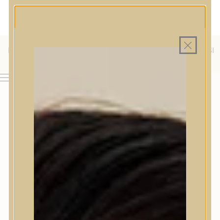
MAGYAR WEBÁRUHÁZ
MINDEN TERMÉK SAJÁT HAZAI RAKTÁRON
INGYENES SZÁLLÍTÁS 19.999 FT FELETT MAGYARORSZÁGRA
KÜLFÖLDRE IS SZÁLLÍTUNK - WE SHIP TO HR, IT, RO, SI
& SK