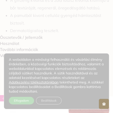
A ginzeng kivonat és a zöld lótusz kivonat kisimítja a
bőr textúráját, regenerál, öregedésgátló hatású.
A pamutból kivont cellulóz gyengéd hámlasztást
biztosít.
Dermatológiailag tesztelt.
Összetevők / Jellemzők
Használat
További információk
0
Vélemények
A weboldalon a minőségi felhasználói és vásárlási élmény
érdekében, a közösségi funkciók biztosításához, valamint a
weboldalunkkal kapcsolatos elemzések és reklámozás
céljából sütiket használunk. A sütik használatával és az
KAPCSOLÓDÓ TERMÉKEK
adataid kezelésével kapcsolatos részleteket az
Adatkezelési tájékoztatónkban
tekintheted meg. A sütikkel
kapcsolatos beállításaidat a Beállítások gombra kattintva
tudod módosítani.
-26%
Elfogadom
Beállítások