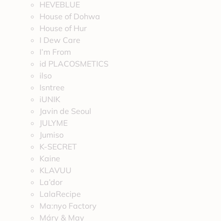
HEVEBLUE
House of Dohwa
House of Hur
I Dew Care
I’m From
id PLACOSMETICS
ilso
Isntree
iUNIK
Javin de Seoul
JULYME
Jumiso
K-SECRET
Kaine
KLAVUU
La’dor
LalaRecipe
Ma:nyo Factory
Máry & May