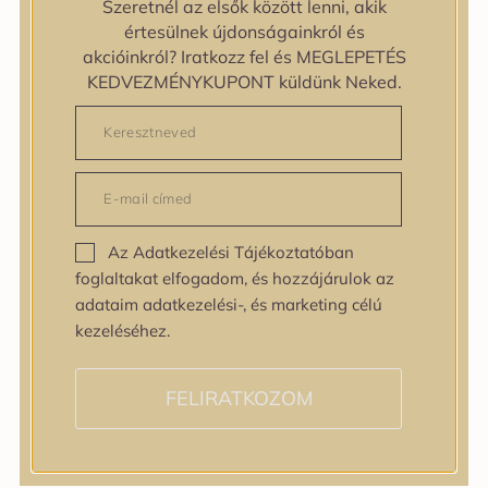
Szeretnél az elsők között lenni, akik
zipiderm
értesülnek újdonságainkról és
Bőrállapot
akcióinkról? Iratkozz fel és MEGLEPETÉS
Bőrállapot
KEDVEZMÉNYKUPONT küldünk Neked.
Bőrtípus
Bőrtípus
Kombinált
Normál
Száraz
Zsíros
Az Adatkezelési Tájékoztatóban
Bőrprobléma
foglaltakat elfogadom, és hozzájárulok az
Bőrprobléma
adataim adatkezelési-, és marketing célú
Bőrpír
kezeléséhez.
Dehidratált bőr
Egyenetlen bőrtextúra
Egyenetlen tónus
FELIRATKOZOM
Érett bőr
Érzékeny bőr
Fakóság