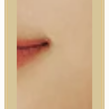
A’Pieu
Abib
AMPLE:N
Anlan
ANUA
APLB
APRILSKIN
Arencia
Aromatica
AXIS-Y
Beauty of Joseon
Biodance
By Wishtrend
Celimax
Centellian24
CLIO
Colorkey
Cosrx
d’Alba