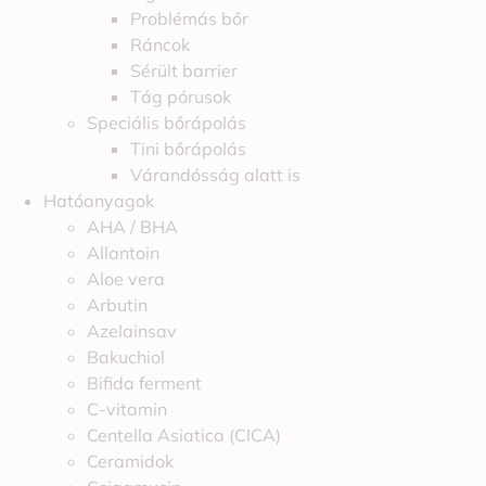
Problémás bőr
Ráncok
Sérült barrier
Tág pórusok
Speciális bőrápolás
Tini bőrápolás
Várandósság alatt is
Hatóanyagok
AHA / BHA
Allantoin
Aloe vera
Arbutin
Azelainsav
Bakuchiol
Bifida ferment
C-vitamin
Centella Asiatica (CICA)
Ceramidok