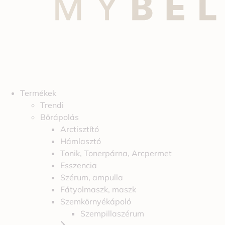
Termékek
Trendi
Bőrápolás
Arctisztító
Hámlasztó
Tonik, Tonerpárna, Arcpermet
Esszencia
Szérum, ampulla
Fátyolmaszk, maszk
Szemkörnyékápoló
Szempillaszérum