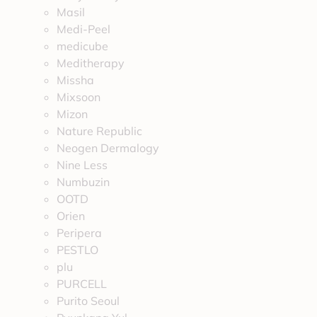
Masil
Medi-Peel
medicube
Meditherapy
Missha
Mixsoon
Mizon
Nature Republic
Neogen Dermalogy
Nine Less
Numbuzin
OOTD
Orien
Peripera
PESTLO
plu
PURCELL
Purito Seoul