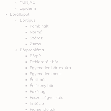
YUNJAC
zipiderm
Bőrállapot
Bőrtípus
Kombinált
Normál
Száraz
Zsíros
Bőrprobléma
Bőrpír
Dehidratált bőr
Egyenetlen bőrtextúra
Egyenetlen tónus
Érett bőr
Érzékeny bőr
Fakóság
Feszességvesztés
Irritáció
Pigmentfoltok