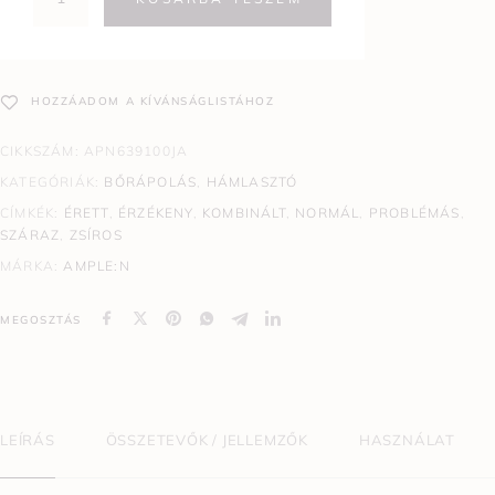
HOZZÁADOM A KÍVÁNSÁGLISTÁHOZ
CIKKSZÁM:
APN639100JA
KATEGÓRIÁK:
BŐRÁPOLÁS
,
HÁMLASZTÓ
CÍMKÉK:
ÉRETT
,
ÉRZÉKENY
,
KOMBINÁLT
,
NORMÁL
,
PROBLÉMÁS
,
SZÁRAZ
,
ZSÍROS
MÁRKA:
AMPLE:N
MEGOSZTÁS
LEÍRÁS
ÖSSZETEVŐK / JELLEMZŐK
HASZNÁLAT