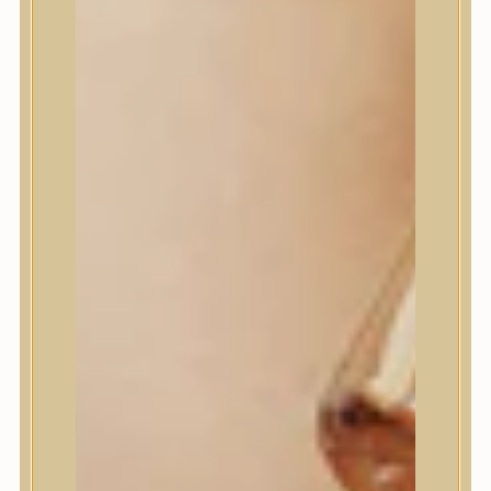
House of Dohwa
House of Hur
I Dew Care
I’m From
id PLACOSMETICS
ilso
Isntree
iUNIK
Javin de Seoul
JULYME
Jumiso
K-SECRET
Kaine
KLAVUU
La’dor
LalaRecipe
Ma:nyo Factory
Máry & May