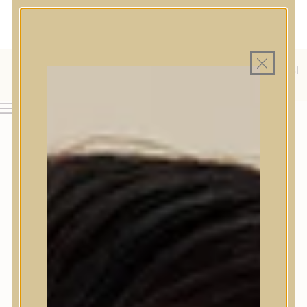
MAGYAR WEBÁRUHÁZ
MINDEN TERMÉK SAJÁT HAZAI RAKTÁRON
INGYENES SZÁLLÍTÁS 19.999 FT FELETT MAGYARORSZÁGRA
KÜLFÖLDRE IS SZÁLLÍTUNK - WE SHIP TO HR, IT, RO, SI
& SK