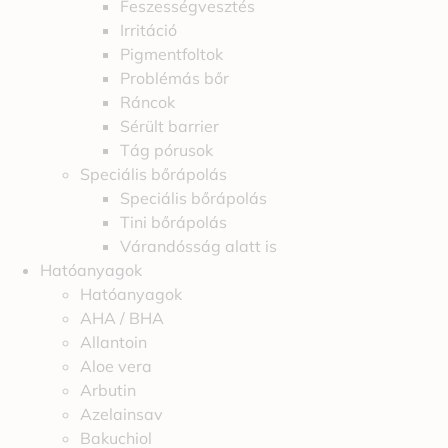
Feszességvesztés
Irritáció
Pigmentfoltok
Problémás bőr
Ráncok
Sérült barrier
Tág pórusok
Speciális bőrápolás
Speciális bőrápolás
Tini bőrápolás
Várandósság alatt is
Hatóanyagok
Hatóanyagok
AHA / BHA
Allantoin
Aloe vera
Arbutin
Azelainsav
Bakuchiol