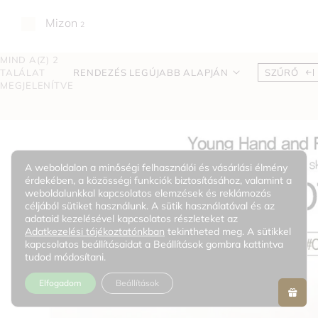
Mizon
2
MIND A(Z) 2
TALÁLAT
RENDEZÉS LEGÚJABB ALAPJÁN
SZŰRŐ
MEGJELENÍTVE
A weboldalon a minőségi felhasználói és vásárlási élmény
érdekében, a közösségi funkciók biztosításához, valamint a
weboldalunkkal kapcsolatos elemzések és reklámozás
céljából sütiket használunk. A sütik használatával és az
adataid kezelésével kapcsolatos részleteket az
Adatkezelési tájékoztatónkban
tekintheted meg. A sütikkel
kapcsolatos beállításaidat a Beállítások gombra kattintva
tudod módosítani.
Elfogadom
Beállítások