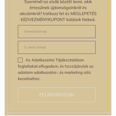
Szeretnél az elsők között lenni, akik
zipiderm
értesülnek újdonságainkról és
Bőrállapot
akcióinkról? Iratkozz fel és MEGLEPETÉS
Bőrállapot
KEDVEZMÉNYKUPONT küldünk Neked.
Bőrtípus
Bőrtípus
Kombinált
Normál
Száraz
Zsíros
Az Adatkezelési Tájékoztatóban
Bőrprobléma
foglaltakat elfogadom, és hozzájárulok az
Bőrprobléma
adataim adatkezelési-, és marketing célú
Bőrpír
kezeléséhez.
Dehidratált bőr
Egyenetlen bőrtextúra
Egyenetlen tónus
FELIRATKOZOM
Érett bőr
Érzékeny bőr
Fakóság