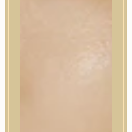
Korrektor
Fixáló
Pirosító, bronzosító
Sminkalap
Ajkak
Szemek
Alapozók és BB krémek
Szettek & Travel Size
Szépségápolási eszközök
Szépségápolási eszközök
Szépségápolási kellékek
Arcroller, gua sha
Elektromos szépségápolási eszközök
Termékminta
Baba-Mama
Akció
Márkák
Márkák