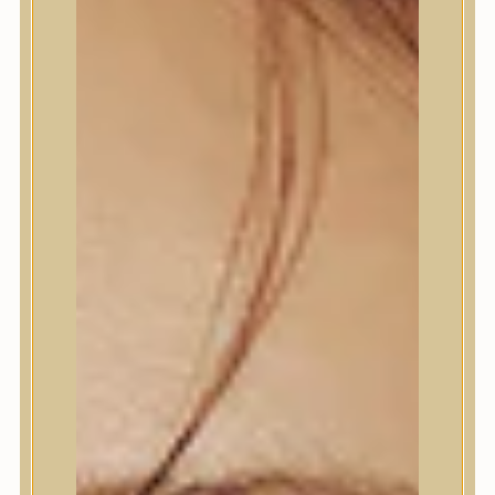
Termékek
Termékek
Trendi
Bőrápolás
Bőrápolás
Arctisztító
Hámlasztó
Tonik, Tonerpárna, Arcpermet
Esszencia
Szérum, ampulla
Fátyolmaszk, maszk
Szemkörnyékápoló
Szemkörnyékápoló
Szempillaszérum
Arckrém, hidratáló krém
Fényvédelem
Éjszakai bőrápolás
Testápolás
Testápolás