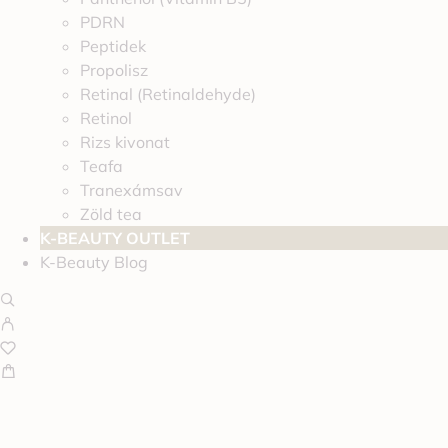
PDRN
Peptidek
Propolisz
Retinal (Retinaldehyde)
Retinol
Rizs kivonat
Teafa
Tranexámsav
Zöld tea
K-BEAUTY OUTLET
K-Beauty Blog