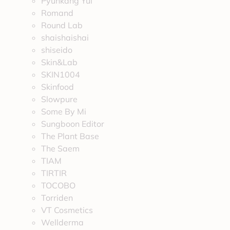
Pyunkang Yul
Romand
Round Lab
shaishaishai
shiseido
Skin&Lab
SKIN1004
Skinfood
Slowpure
Some By Mi
Sungboon Editor
The Plant Base
The Saem
TIAM
TIRTIR
TOCOBO
Torriden
VT Cosmetics
Wellderma