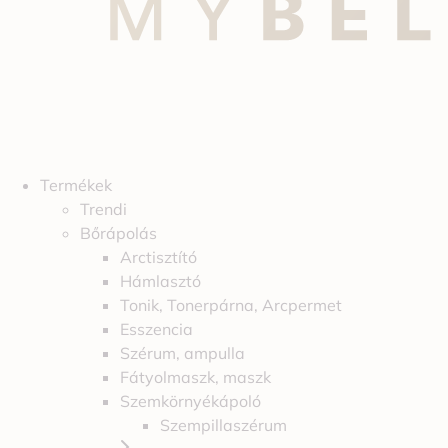
Termékek
Trendi
Bőrápolás
Arctisztító
Hámlasztó
Tonik, Tonerpárna, Arcpermet
Esszencia
Szérum, ampulla
Fátyolmaszk, maszk
Szemkörnyékápoló
Szempillaszérum