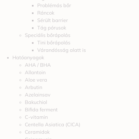
Problémás bőr
Ráncok
Sérült barrier
Tág pórusok
Speciális bőrápolás
Tini bőrápolás
Várandósság alatt is
Hatóanyagok
AHA / BHA
Allantoin
Aloe vera
Arbutin
Azelainsav
Bakuchiol
Bifida ferment
C-vitamin
Centella Asiatica (CICA)
Ceramidok