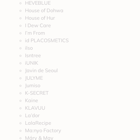
HEVEBLUE
House of Dohwa
House of Hur
I Dew Care
I’m From
id PLACOSMETICS
ilso
Isntree
iUNIK
Javin de Seoul
JULYME
Jumiso
K-SECRET
Kaine
KLAVUU
La’dor
LalaRecipe
Ma:nyo Factory
Máry & May