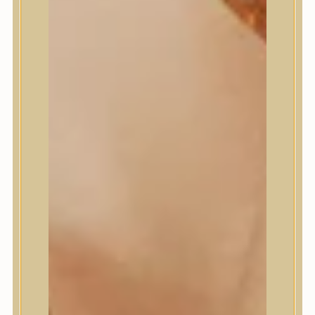
Masil
Medi-Peel
medicube
Meditherapy
Missha
Mixsoon
Mizon
Nature Republic
Neogen Dermalogy
Nine Less
Numbuzin
OOTD
Orien
Peripera
PESTLO
plu
PURCELL
Purito Seoul
Pyunkang Yul