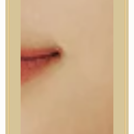
A’Pieu
Abib
AMPLE:N
Anlan
ANUA
APLB
APRILSKIN
Arencia
Aromatica
AXIS-Y
Beauty of Joseon
Biodance
By Wishtrend
Celimax
Centellian24
CLIO
Colorkey
Cosrx
d’Alba