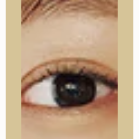
Nyak- és dekoltázs
Ajakápolás
Testápolás
Testápolás
Tusfürdő
Testradír és hámlasztó
Kézápolás
Lábápolás
Hajápolás
Hajápolás
Hajápoló eszközök
Sampon
Hajpakolás / Kondícionáló
Hajápoló ampulla
Hajápoló esszencia
Hajolaj
Fejbőrápolás
Makeup
Makeup