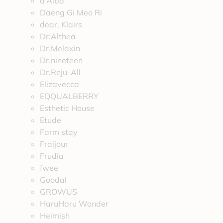
d’Alba
Daeng Gi Meo Ri
dear, Klairs
Dr.Althea
Dr.Melaxin
Dr.nineteen
Dr.Reju-All
Elizavecca
EQQUALBERRY
Esthetic House
Etude
Farm stay
Fraijour
Frudia
fwee
Goodal
GROWUS
HaruHaru Wonder
Heimish