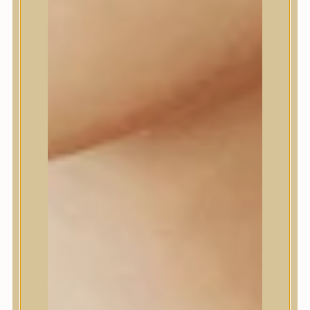
Daeng Gi Meo Ri
dear, Klairs
Dr.Althea
Dr.Melaxin
Dr.nineteen
Dr.Reju-All
Elizavecca
EQQUALBERRY
Esthetic House
Etude
Farm stay
Fraijour
Frudia
fwee
Goodal
GROWUS
HaruHaru Wonder
Heimish
HEVEBLUE