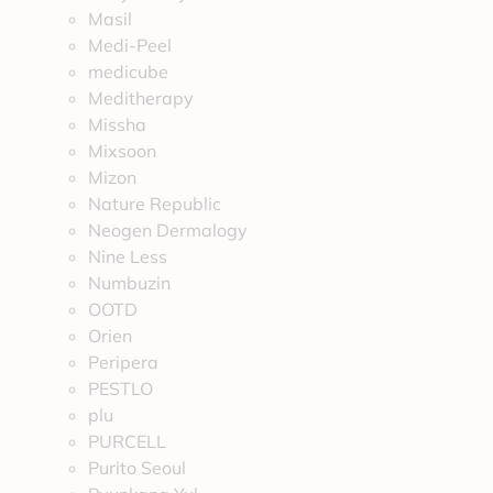
Masil
Medi-Peel
medicube
Meditherapy
Missha
Mixsoon
Mizon
Nature Republic
Neogen Dermalogy
Nine Less
Numbuzin
OOTD
Orien
Peripera
PESTLO
plu
PURCELL
Purito Seoul