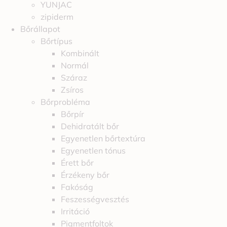
YUNJAC
zipiderm
Bőrállapot
Bőrtípus
Kombinált
Normál
Száraz
Zsíros
Bőrprobléma
Bőrpír
Dehidratált bőr
Egyenetlen bőrtextúra
Egyenetlen tónus
Érett bőr
Érzékeny bőr
Fakóság
Feszességvesztés
Irritáció
Pigmentfoltok