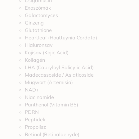
Csigamucin
Exoszómák
Galactomyces
Ginzeng
Glutathione
Heartleaf (Houttuynia Cordata)
Hialuronsav
Kojisav (Kojic Acid)
Kollagén
LHA (Capryloyl Salicylic Acid)
Madecassoside / Asiaticoside
Mugwort (Artemisia)
NAD+
Niacinamide
Panthenol (Vitamin B5)
PDRN
Peptidek
Propolisz
Retinal (Retinaldehyde)