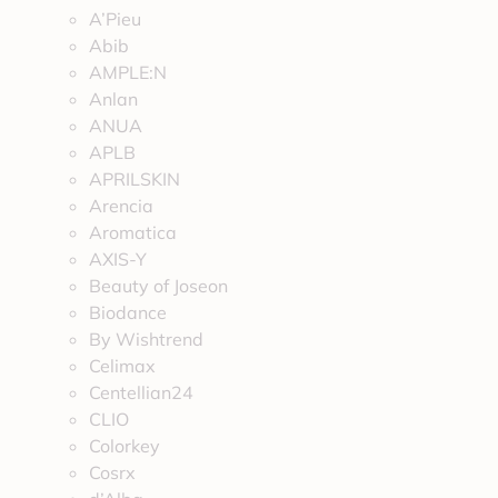
A’Pieu
Abib
AMPLE:N
Anlan
ANUA
APLB
APRILSKIN
Arencia
Aromatica
AXIS-Y
Beauty of Joseon
Biodance
By Wishtrend
Celimax
Centellian24
CLIO
Colorkey
Cosrx