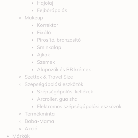
Hajolaj
Fejbőrápolás
Makeup
Korrektor
Fixáló
Pirosító, bronzosító
Sminkalap
Ajkak
Szemek
Alapozók és BB krémek
Szettek & Travel Size
Szépségápolási eszközök
Szépségápolási kellékek
Arcroller, gua sha
Elektromos szépségápolási eszközök
Termékminta
Baba-Mama
Akció
Márkák