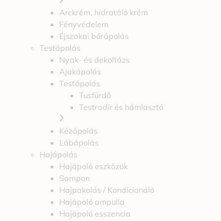
Arckrém, hidratáló krém
Fényvédelem
Éjszakai bőrápolás
Testápolás
Nyak- és dekoltázs
Ajakápolás
Testápolás
Tusfürdő
Testradír és hámlasztó
Kézápolás
Lábápolás
Hajápolás
Hajápoló eszközök
Sampon
Hajpakolás / Kondícionáló
Hajápoló ampulla
Hajápoló esszencia