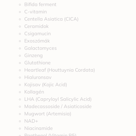
Bifida ferment
C-vitamin
Centella Asiatica (CICA)
Ceramidok
Csigamucin
Exoszómák
Galactomyces
Ginzeng
Glutathione
Heartleaf (Houttuynia Cordata)
Hialuronsav
Kojisav (Kojic Acid)
Kollagén
LHA (Capryloyl Salicylic Acid)
Madecassoside / Asiaticoside
Mugwort (Artemisia)
NAD+
Niacinamide
Panthenol (Vitamin B5)