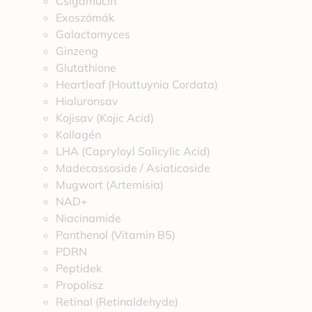
Csigamucin
Exoszómák
Galactomyces
Ginzeng
Glutathione
Heartleaf (Houttuynia Cordata)
Hialuronsav
Kojisav (Kojic Acid)
Kollagén
LHA (Capryloyl Salicylic Acid)
Madecassoside / Asiaticoside
Mugwort (Artemisia)
NAD+
Niacinamide
Panthenol (Vitamin B5)
PDRN
Peptidek
Propolisz
Retinal (Retinaldehyde)