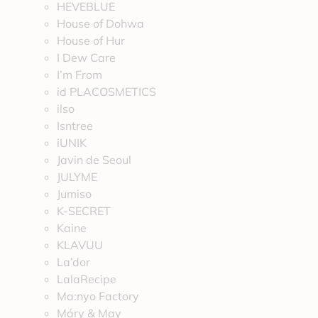
HEVEBLUE
House of Dohwa
House of Hur
I Dew Care
I’m From
id PLACOSMETICS
ilso
Isntree
iUNIK
Javin de Seoul
JULYME
Jumiso
K-SECRET
Kaine
KLAVUU
La’dor
LalaRecipe
Ma:nyo Factory
Máry & May