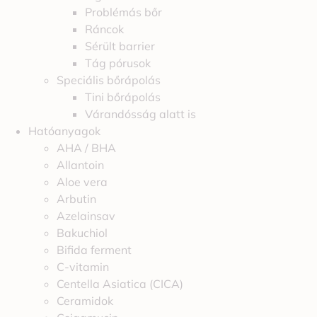
Problémás bőr
Ráncok
Sérült barrier
Tág pórusok
Speciális bőrápolás
Tini bőrápolás
Várandósság alatt is
Hatóanyagok
AHA / BHA
Allantoin
Aloe vera
Arbutin
Azelainsav
Bakuchiol
Bifida ferment
C-vitamin
Centella Asiatica (CICA)
Ceramidok