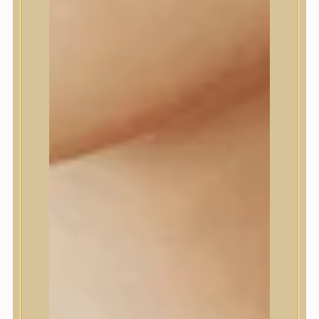
Daeng Gi Meo Ri
dear, Klairs
Dr.Althea
Dr.Melaxin
Dr.nineteen
Dr.Reju-All
Elizavecca
EQQUALBERRY
Esthetic House
Etude
Farm stay
Fraijour
Frudia
fwee
Goodal
GROWUS
HaruHaru Wonder
Heimish
HEVEBLUE