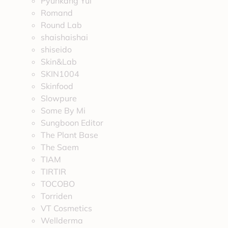
Pyunkang Yul
Romand
Round Lab
shaishaishai
shiseido
Skin&Lab
SKIN1004
Skinfood
Slowpure
Some By Mi
Sungboon Editor
The Plant Base
The Saem
TIAM
TIRTIR
TOCOBO
Torriden
VT Cosmetics
Wellderma