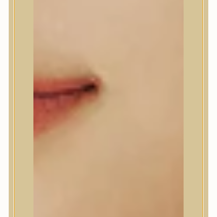
A’Pieu
Abib
AMPLE:N
Anlan
ANUA
APLB
APRILSKIN
Arencia
Aromatica
AXIS-Y
Beauty of Joseon
Biodance
By Wishtrend
Celimax
Centellian24
CLIO
Colorkey
Cosrx
d’Alba