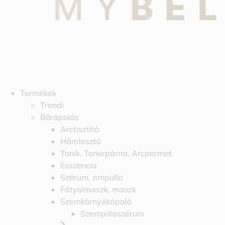
Termékek
Trendi
Bőrápolás
Arctisztító
Hámlasztó
Tonik, Tonerpárna, Arcpermet
Esszencia
Szérum, ampulla
Fátyolmaszk, maszk
Szemkörnyékápoló
Szempillaszérum