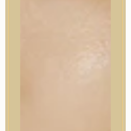
Korrektor
Fixáló
Pirosító, bronzosító
Sminkalap
Ajkak
Szemek
Alapozók és BB krémek
Szettek & Travel Size
Szépségápolási eszközök
Szépségápolási eszközök
Szépségápolási kellékek
Arcroller, gua sha
Elektromos szépségápolási eszközök
Termékminta
Baba-Mama
Akció
Márkák
Márkák