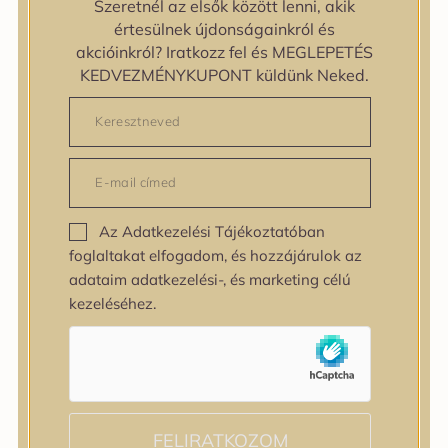
Szeretnél az elsők között lenni, akik
zipiderm
értesülnek újdonságainkról és
Bőrállapot
akcióinkról? Iratkozz fel és MEGLEPETÉS
Bőrállapot
KEDVEZMÉNYKUPONT küldünk Neked.
Bőrtípus
Bőrtípus
Kombinált
Normál
Száraz
Zsíros
Az Adatkezelési Tájékoztatóban
Bőrprobléma
foglaltakat elfogadom, és hozzájárulok az
Bőrprobléma
adataim adatkezelési-, és marketing célú
Bőrpír
kezeléséhez.
Dehidratált bőr
Egyenetlen bőrtextúra
Egyenetlen tónus
Érett bőr
Érzékeny bőr
Fakóság
FELIRATKOZOM