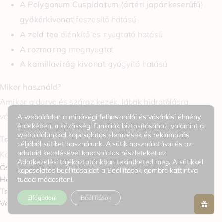
A Polygonum Cuspidatum (ártéri japánkeserűfű)
gyökérkivonat
feszesítő hatású
A zöld tea
élénkítő és nyugtató hatású
A rozmaring
megnyugtat
A kamillavirág kivonat
gyógyító hatású
Mikor használd?
Amikor a durva és száraz kezek, lábak hidratálásra
vágynak.
A weboldalon a minőségi felhasználói és vásárlási élmény
érdekében, a közösségi funkciók biztosításához, valamint a
weboldalunkkal kapcsolatos elemzések és reklámozás
Textúra
céljából sütiket használunk. A sütik használatával és az
adataid kezelésével kapcsolatos részleteket az
Könnyed, hidratáló textúra, amely gyorsan beszívódik
Adatkezelési tájékoztatónkban
tekintheted meg. A sütikkel
Összetevők / Jellemzők
kapcsolatos beállításaidat a Beállítások gombra kattintva
Használat
tudod módosítani.
További információk
Elfogadom
Beállítások
0
Vélemények