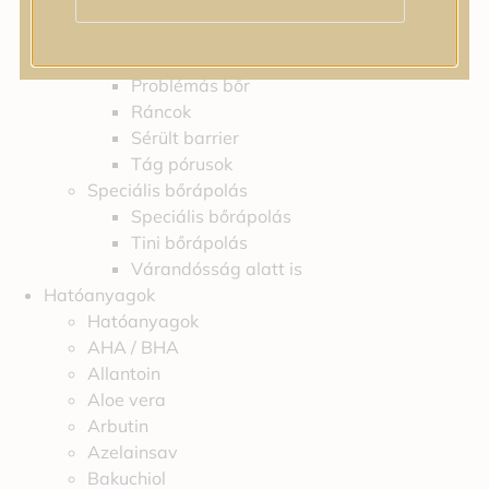
Feszességvesztés
Irritáció
Pigmentfoltok
Problémás bőr
Ráncok
Sérült barrier
Tág pórusok
Speciális bőrápolás
Speciális bőrápolás
Tini bőrápolás
Várandósság alatt is
Hatóanyagok
Hatóanyagok
AHA / BHA
Allantoin
Aloe vera
Arbutin
Azelainsav
Bakuchiol