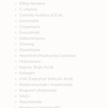
Bifida ferment
C-vitamin
Centella Asiatica (CICA)
Ceramidok
Csigamucin
Exoszómák
Galactomyces
Ginzeng
Glutathione
Heartleaf (Houttuynia Cordata)
Hialuronsav
Kojisav (Kojic Acid)
Kollagén
LHA (Capryloyl Salicylic Acid)
Madecassoside / Asiaticoside
Mugwort (Artemisia)
NAD+
Niacinamide
Panthenol (Vitamin B5)