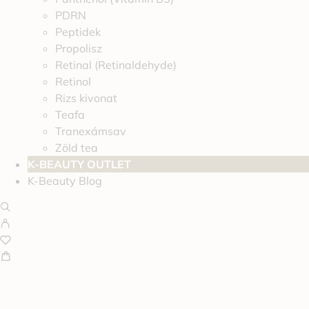
PDRN
Peptidek
Propolisz
Retinal (Retinaldehyde)
Retinol
Rizs kivonat
Teafa
Tranexámsav
Zöld tea
K-BEAUTY OUTLET
K-Beauty Blog