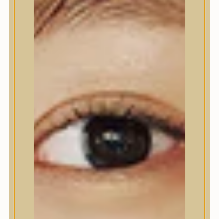
Nyak- és dekoltázs
Ajakápolás
Testápolás
Testápolás
Tusfürdő
Testradír és hámlasztó
Kézápolás
Lábápolás
Hajápolás
Hajápolás
Hajápoló eszközök
Sampon
Hajpakolás / Kondícionáló
Hajápoló ampulla
Hajápoló esszencia
Hajolaj
Fejbőrápolás
Makeup
Makeup