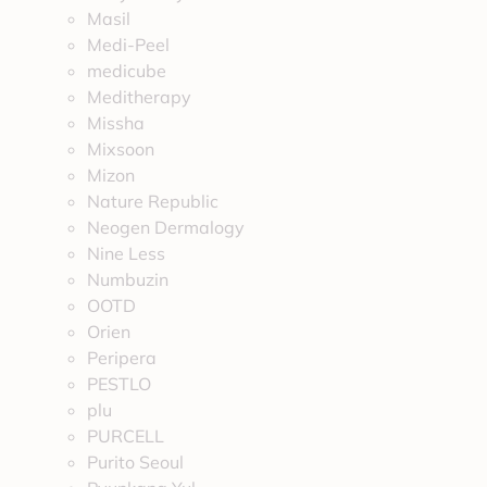
Masil
Medi-Peel
medicube
Meditherapy
Missha
Mixsoon
Mizon
Nature Republic
Neogen Dermalogy
Nine Less
Numbuzin
OOTD
Orien
Peripera
PESTLO
plu
PURCELL
Purito Seoul