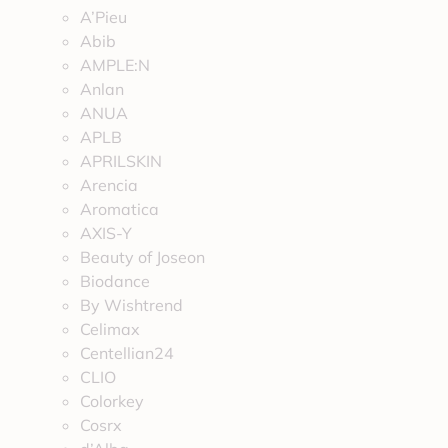
A’Pieu
Abib
AMPLE:N
Anlan
ANUA
APLB
APRILSKIN
Arencia
Aromatica
AXIS-Y
Beauty of Joseon
Biodance
By Wishtrend
Celimax
Centellian24
CLIO
Colorkey
Cosrx