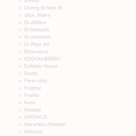
d’Alba
Daeng Gi Meo Ri
dear, Klairs
Dr.Althea
Dr.Melaxin
Dr.nineteen
Dr.Reju-All
Elizavecca
EQQUALBERRY
Esthetic House
Etude
Farm stay
Fraijour
Frudia
fwee
Goodal
GROWUS
HaruHaru Wonder
Heimish