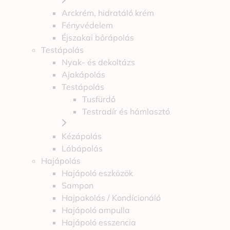
Arckrém, hidratáló krém
Fényvédelem
Éjszakai bőrápolás
Testápolás
Nyak- és dekoltázs
Ajakápolás
Testápolás
Tusfürdő
Testradír és hámlasztó
Kézápolás
Lábápolás
Hajápolás
Hajápoló eszközök
Sampon
Hajpakolás / Kondícionáló
Hajápoló ampulla
Hajápoló esszencia