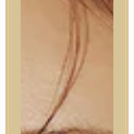
Termékek
Termékek
Trendi
Bőrápolás
Bőrápolás
Arctisztító
Hámlasztó
Tonik, Tonerpárna, Arcpermet
Esszencia
Szérum, ampulla
Fátyolmaszk, maszk
Szemkörnyékápoló
Szemkörnyékápoló
Szempillaszérum
Arckrém, hidratáló krém
Fényvédelem
Éjszakai bőrápolás
Testápolás
Testápolás