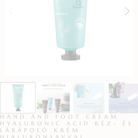
HAND AND FOOT CREAM
HYALURONIC ACID KÉZ- ÉS
LÁBÁPOLÓ KRÉM
HIALURONSAVVAL