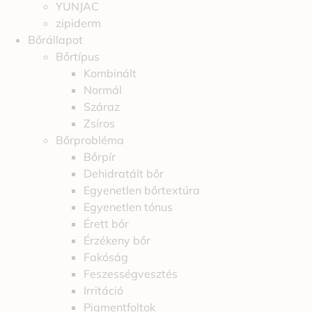
YUNJAC
zipiderm
Bőrállapot
Bőrtípus
Kombinált
Normál
Száraz
Zsíros
Bőrprobléma
Bőrpír
Dehidratált bőr
Egyenetlen bőrtextúra
Egyenetlen tónus
Érett bőr
Érzékeny bőr
Fakóság
Feszességvesztés
Irritáció
Pigmentfoltok