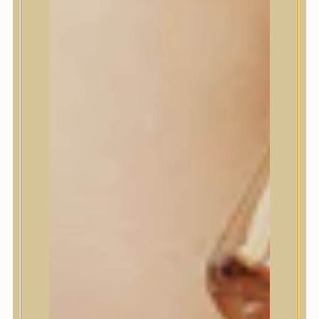
House of Dohwa
House of Hur
I Dew Care
I’m From
id PLACOSMETICS
ilso
Isntree
iUNIK
Javin de Seoul
JULYME
Jumiso
K-SECRET
Kaine
KLAVUU
La’dor
LalaRecipe
Ma:nyo Factory
Máry & May