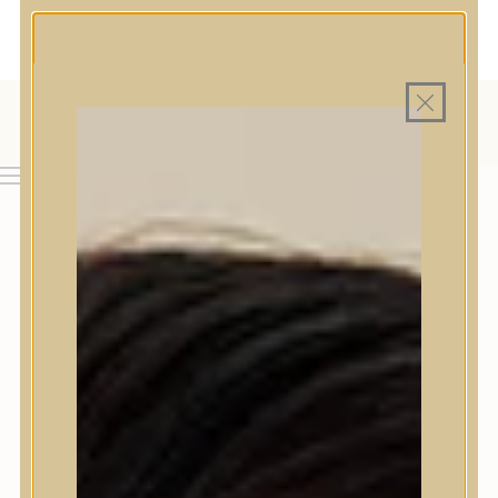
MAGYAR WEBÁRUHÁZ
MINDEN TERMÉK SAJÁT HAZAI RAKTÁRON
INGYENES SZÁLLÍTÁS 19.999 FT FELETT MAGYARORSZÁGRA
AJÁNDÉK TERMÉKMINTA MINDEN ARC-, TEST- VAGY
HAJÁPOLÓ KOZMETIKUM RENDELÉSHEZ