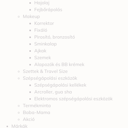
Hajolaj
Fejbőrápolás
Makeup
Korrektor
Fixáló
Pirosító, bronzosító
Sminkalap
Ajkak
Szemek
Alapozók és BB krémek
Szettek & Travel Size
Szépségápolási eszközök
Szépségápolási kellékek
Arcroller, gua sha
Elektromos szépségápolási eszközök
Termékminta
Baba-Mama
Akció
Márkák