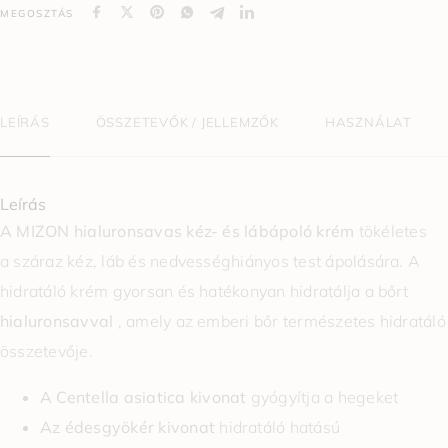
MEGOSZTÁS
LEÍRÁS
ÖSSZETEVŐK / JELLEMZŐK
HASZNÁLAT
Leírás
A MIZON
hialuronsavas
kéz- és lábápoló krém
tökéletes
a száraz kéz, láb és nedvességhiányos test ápolására. A
hidratáló krém gyorsan és hatékonyan hidratálja a bőrt
hialuronsavval
, amely az emberi bőr természetes hidratáló
összetevője.
A Centella asiatica
kivonat
gyógyítja a hegeket
Az édesgyökér kivonat
hidratáló hatású