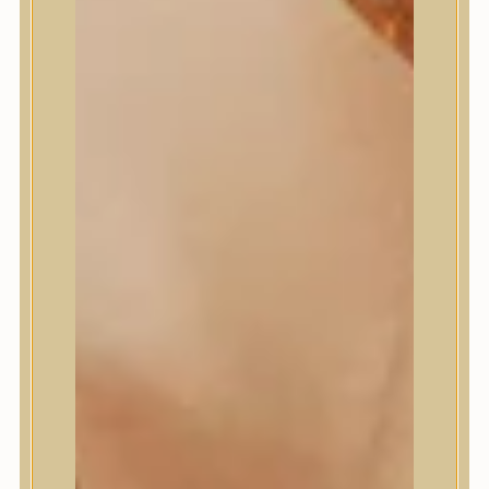
Masil
Medi-Peel
medicube
Meditherapy
Missha
Mixsoon
Mizon
Nature Republic
Neogen Dermalogy
Nine Less
Numbuzin
OOTD
Orien
Peripera
PESTLO
plu
PURCELL
Purito Seoul
Pyunkang Yul