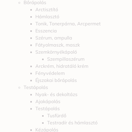
Bőrápolás
Arctisztító
Hámlasztó
Tonik, Tonerpárna, Arcpermet
Esszencia
Szérum, ampulla
Fátyolmaszk, maszk
Szemkörnyékápoló
Szempillaszérum
Arckrém, hidratáló krém
Fényvédelem
Éjszakai bőrápolás
Testápolás
Nyak- és dekoltázs
Ajakápolás
Testápolás
Tusfürdő
Testradír és hámlasztó
Kézápolás