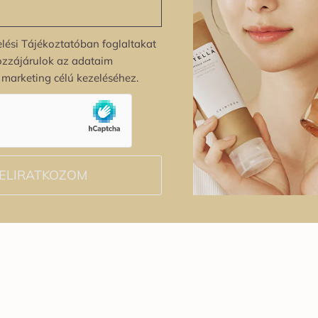
lési Tájékoztatóban foglaltakat
ozzájárulok az adataim
s marketing célú kezeléséhez.
ELIRATKOZOM