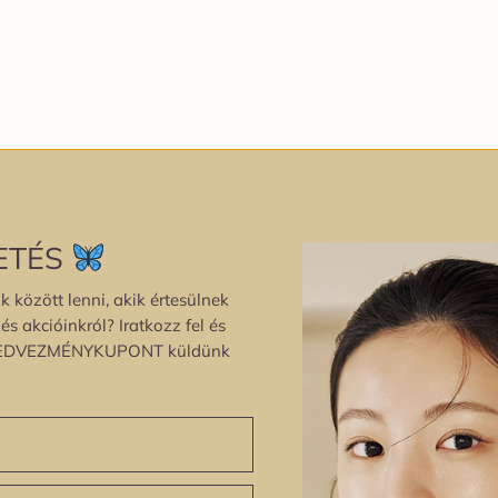
ETÉS
k között lenni, akik értesülnek
s akcióinkról? Iratkozz fel és
EDVEZMÉNYKUPONT küldünk