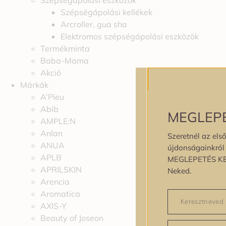
Szépségápolási eszközök
Szépségápolási kellékek
Arcroller, gua sha
Elektromos szépségápolási eszközök
Termékminta
Baba-Mama
Akció
Márkák
A’Pieu
Abib
MEGLEP
AMPLE:N
Anlan
Szeretnél az első
ANUA
újdonságainkról é
APLB
MEGLEPETÉS K
APRILSKIN
Neked.
Arencia
Aromatica
AXIS-Y
Beauty of Joseon