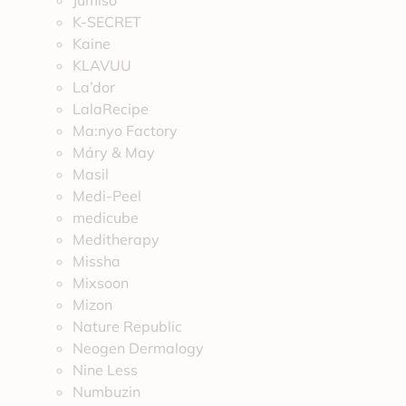
Jumiso
K-SECRET
Kaine
KLAVUU
La’dor
LalaRecipe
Ma:nyo Factory
Máry & May
Masil
Medi-Peel
medicube
Meditherapy
Missha
Mixsoon
Mizon
Nature Republic
Neogen Dermalogy
Nine Less
Numbuzin