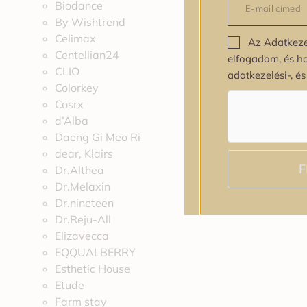
Biodance
By Wishtrend
Celimax
Az Adatkeze
Centellian24
elfogadom, és h
CLIO
adatkezelési-, é
Colorkey
Cosrx
d’Alba
Daeng Gi Meo Ri
dear, Klairs
F
Dr.Althea
Dr.Melaxin
Dr.nineteen
Dr.Reju-All
Elizavecca
EQQUALBERRY
Esthetic House
Etude
Farm stay