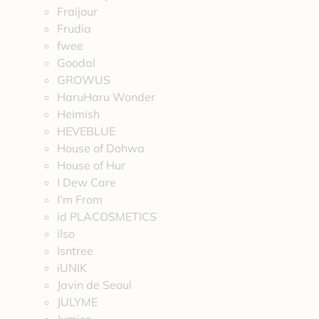
Fraijour
Frudia
fwee
Goodal
GROWUS
HaruHaru Wonder
Heimish
HEVEBLUE
House of Dohwa
House of Hur
I Dew Care
I’m From
id PLACOSMETICS
ilso
Isntree
iUNIK
Javin de Seoul
JULYME