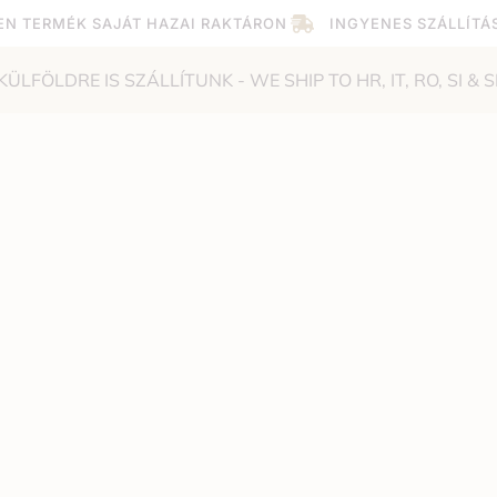
EN TERMÉK SAJÁT HAZAI RAKTÁRON
INGYENES SZÁLLÍTÁ
KÜLFÖLDRE IS SZÁLLÍTUNK - WE SHIP TO HR, IT, RO, SI & S