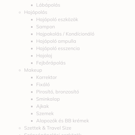
Lábápolás
Hajápolás
Hajápoló eszközök
Sampon
Hajpakolás / Kondícionáló
Hajápoló ampulla
Hajápoló esszencia
Hajolaj
Fejbőrápolás
Makeup
Korrektor
Fixáló
Pirosító, bronzosító
Sminkalap
Ajkak
Szemek
Alapozók és BB krémek
Szettek & Travel Size