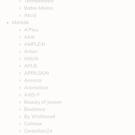
Termékminta
Baba-Mama
Akció
Márkák
A’Pieu
Abib
AMPLE:N
Anlan
ANUA
APLB
APRILSKIN
Arencia
Aromatica
AXIS-Y
Beauty of Joseon
Biodance
By Wishtrend
Celimax
Centellian24