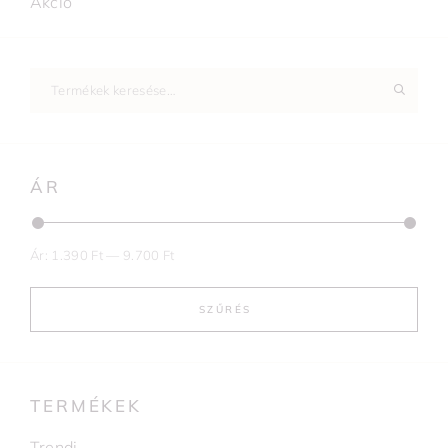
Akció
ÁR
Ár:
1.390 Ft
—
9.700 Ft
SZŰRÉS
TERMÉKEK
Trendi