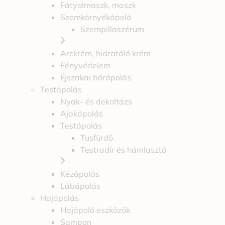
Fátyolmaszk, maszk
Szemkörnyékápoló
Szempillaszérum
Arckrém, hidratáló krém
Fényvédelem
Éjszakai bőrápolás
Testápolás
Nyak- és dekoltázs
Ajakápolás
Testápolás
Tusfürdő
Testradír és hámlasztó
Kézápolás
Lábápolás
Hajápolás
Hajápoló eszközök
Sampon