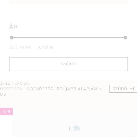
ÁR
Ár:
1.390 Ft
—
9.700 Ft
SZŰRÉS
1–12 TERMÉK,
ÖSSZESEN 16
RENDEZÉS LEGÚJABB ALAPJÁN
SZŰRŐ
DB
-14%