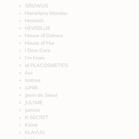
GROWUS
HaruHaru Wonder
Heimish
HEVEBLUE
House of Dohwa
House of Hur
I Dew Care
I’m From
id PLACOSMETICS
ilso
Isntree
iUNIK
Javin de Seoul
JULYME
Jumiso
K-SECRET
Kaine
KLAVUU