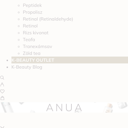
Peptidek
Propolisz
Retinal (Retinaldehyde)
Retinol
Rizs kivonat
Teafa
Tranexámsav
Zöld tea
K-BEAUTY OUTLET
K-Beauty Blog
ANUA