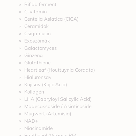
Bifida ferment
C-vitamin
Centella Asiatica (CICA)
Ceramidok
Csigamucin
Exoszómák
Galactomyces
Ginzeng
Glutathione
Heartleaf (Houttuynia Cordata)
Hialuronsav
Kojisav (Kojic Acid)
Kollagén
LHA (Capryloyl Salicylic Acid)
Madecassoside / Asiaticoside
Mugwort (Artemisia)
NAD+
Niacinamide
Panthenol (Vitamin B5)