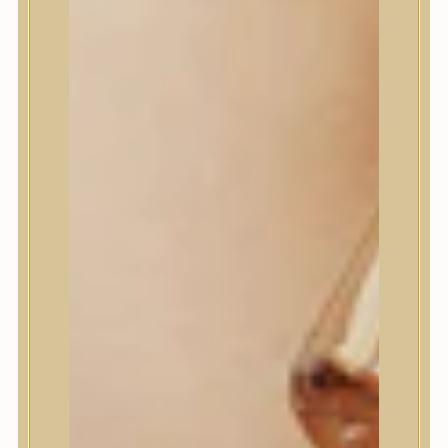
House of Dohwa
House of Hur
I Dew Care
I’m From
id PLACOSMETICS
ilso
Isntree
iUNIK
Javin de Seoul
JULYME
Jumiso
K-SECRET
Kaine
KLAVUU
La’dor
LalaRecipe
Ma:nyo Factory
Máry & May