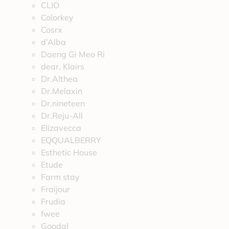
CLIO
Colorkey
Cosrx
d’Alba
Daeng Gi Meo Ri
dear, Klairs
Dr.Althea
Dr.Melaxin
Dr.nineteen
Dr.Reju-All
Elizavecca
EQQUALBERRY
Esthetic House
Etude
Farm stay
Fraijour
Frudia
fwee
Goodal