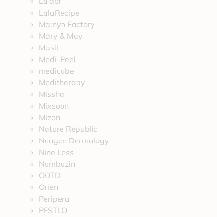
La’dor
LalaRecipe
Ma:nyo Factory
Máry & May
Masil
Medi-Peel
medicube
Meditherapy
Missha
Mixsoon
Mizon
Nature Republic
Neogen Dermalogy
Nine Less
Numbuzin
OOTD
Orien
Peripera
PESTLO