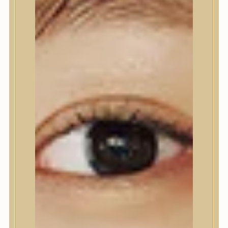
Nyak- és dekoltázs
Ajakápolás
Testápolás
Testápolás
Tusfürdő
Testradír és hámlasztó
Kézápolás
Lábápolás
Hajápolás
Hajápolás
Hajápoló eszközök
Sampon
Hajpakolás / Kondícionáló
Hajápoló ampulla
Hajápoló esszencia
Hajolaj
Fejbőrápolás
Makeup
Makeup