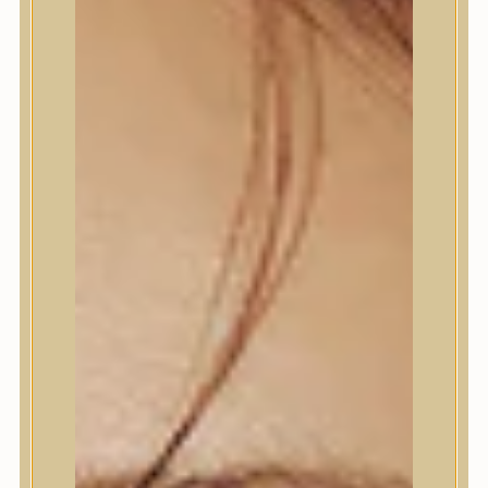
Termékek
Termékek
Trendi
Bőrápolás
Bőrápolás
Arctisztító
Hámlasztó
Tonik, Tonerpárna, Arcpermet
Esszencia
Szérum, ampulla
Fátyolmaszk, maszk
Szemkörnyékápoló
Szemkörnyékápoló
Szempillaszérum
Arckrém, hidratáló krém
Fényvédelem
Éjszakai bőrápolás
Testápolás
Testápolás