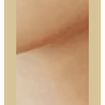
Daeng Gi Meo Ri
dear, Klairs
Dr.Althea
Dr.Melaxin
Dr.nineteen
Dr.Reju-All
Elizavecca
EQQUALBERRY
Esthetic House
Etude
Farm stay
Fraijour
Frudia
fwee
Goodal
GROWUS
HaruHaru Wonder
Heimish
HEVEBLUE