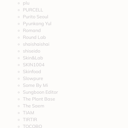
plu
PURCELL
Purito Seoul
Pyunkang Yul
Romand
Round Lab
shaishaishai
shiseido
Skin&Lab
SKIN1004
Skinfood
Slowpure
Some By Mi
Sungboon Editor
The Plant Base
The Saem
TIAM
TIRTIR
TOCOBO