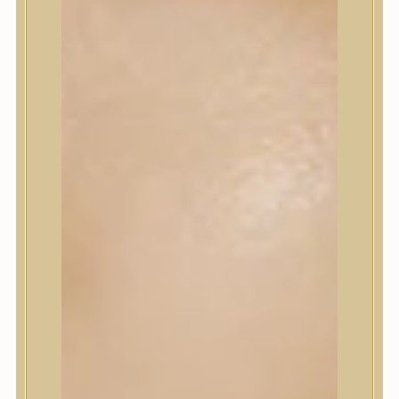
Korrektor
Fixáló
Pirosító, bronzosító
Sminkalap
Ajkak
Szemek
Alapozók és BB krémek
Szettek & Travel Size
Szépségápolási eszközök
Szépségápolási eszközök
Szépségápolási kellékek
Arcroller, gua sha
Elektromos szépségápolási eszközök
Termékminta
Baba-Mama
Akció
Márkák
Márkák