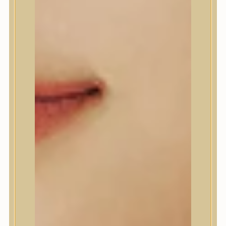
A’Pieu
Abib
AMPLE:N
Anlan
ANUA
APLB
APRILSKIN
Arencia
Aromatica
AXIS-Y
Beauty of Joseon
Biodance
By Wishtrend
Celimax
Centellian24
CLIO
Colorkey
Cosrx
d’Alba