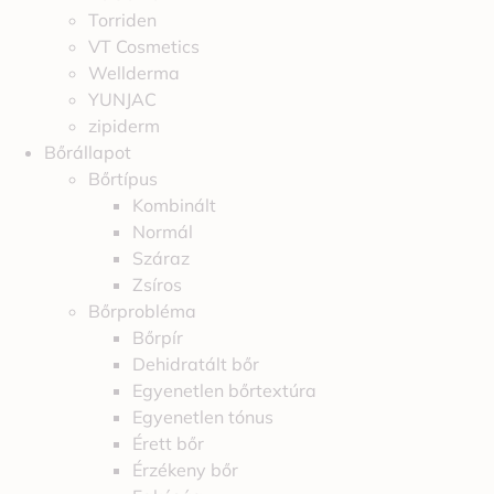
Torriden
VT Cosmetics
Wellderma
YUNJAC
zipiderm
Bőrállapot
Bőrtípus
Kombinált
Normál
Száraz
Zsíros
Bőrprobléma
Bőrpír
Dehidratált bőr
Egyenetlen bőrtextúra
Egyenetlen tónus
Érett bőr
Érzékeny bőr