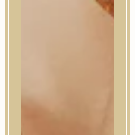
Masil
Medi-Peel
medicube
Meditherapy
Missha
Mixsoon
Mizon
Nature Republic
Neogen Dermalogy
Nine Less
Numbuzin
OOTD
Orien
Peripera
PESTLO
plu
PURCELL
Purito Seoul
Pyunkang Yul