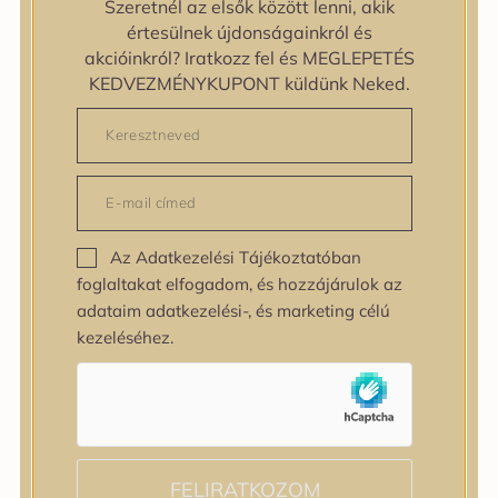
Szeretnél az elsők között lenni, akik
zipiderm
értesülnek újdonságainkról és
Bőrállapot
akcióinkról? Iratkozz fel és MEGLEPETÉS
Bőrállapot
KEDVEZMÉNYKUPONT küldünk Neked.
Bőrtípus
Bőrtípus
Kombinált
Normál
Száraz
Zsíros
Az Adatkezelési Tájékoztatóban
Bőrprobléma
foglaltakat elfogadom, és hozzájárulok az
Bőrprobléma
adataim adatkezelési-, és marketing célú
Bőrpír
kezeléséhez.
Dehidratált bőr
Egyenetlen bőrtextúra
Egyenetlen tónus
Érett bőr
Érzékeny bőr
Fakóság
FELIRATKOZOM