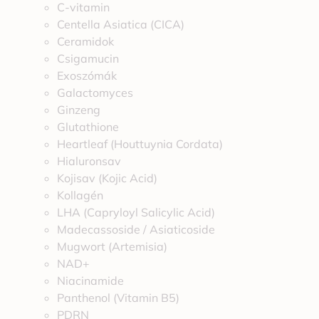
C-vitamin
Centella Asiatica (CICA)
Ceramidok
Csigamucin
Exoszómák
Galactomyces
Ginzeng
Glutathione
Heartleaf (Houttuynia Cordata)
Hialuronsav
Kojisav (Kojic Acid)
Kollagén
LHA (Capryloyl Salicylic Acid)
Madecassoside / Asiaticoside
Mugwort (Artemisia)
NAD+
Niacinamide
Panthenol (Vitamin B5)
PDRN