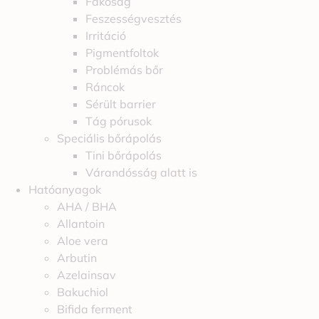
Fakóság
Feszességvesztés
Irritáció
Pigmentfoltok
Problémás bőr
Ráncok
Sérült barrier
Tág pórusok
Speciális bőrápolás
Tini bőrápolás
Várandósság alatt is
Hatóanyagok
AHA / BHA
Allantoin
Aloe vera
Arbutin
Azelainsav
Bakuchiol
Bifida ferment