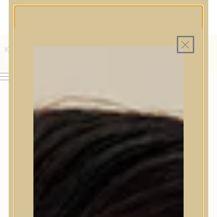
MAGYAR WEBÁRUHÁZ
MINDEN TERMÉK SAJÁT HAZAI RAKTÁRON
INGYENES SZÁLLÍTÁS 19.999 FT FELETT MAGYARORSZÁGRA
AJÁNDÉK TERMÉKMINTA MINDEN ARC-, TEST- VAGY
HAJÁPOLÓ KOZMETIKUM RENDELÉSHEZ