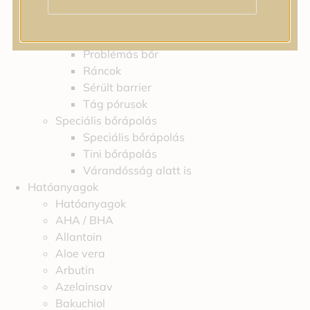
Feszességvesztés
Irritáció
Pigmentfoltok
Problémás bőr
Ráncok
Sérült barrier
Tág pórusok
Speciális bőrápolás
Speciális bőrápolás
Tini bőrápolás
Várandósság alatt is
Hatóanyagok
Hatóanyagok
AHA / BHA
Allantoin
Aloe vera
Arbutin
Azelainsav
Bakuchiol