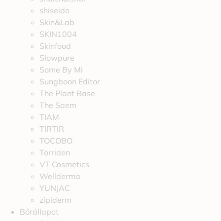
shiseido
Skin&Lab
SKIN1004
Skinfood
Slowpure
Some By Mi
Sungboon Editor
The Plant Base
The Saem
TIAM
TIRTIR
TOCOBO
Torriden
VT Cosmetics
Wellderma
YUNJAC
zipiderm
Bőrállapot