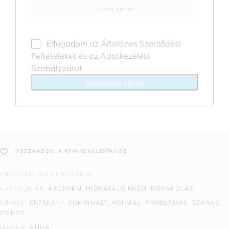
Elfogadom az
Általános Szerződési
Feltételeket
és az
Adatkezelési
Szabályzatot
Értesítést kérek
HOZZÁADOM A KÍVÁNSÁGLISTÁHOZ
CIKKSZÁM:
AUA1301100JA
KATEGÓRIÁK:
ARCKRÉM, HIDRATÁLÓ KRÉM
,
BŐRÁPOLÁS
CÍMKÉK:
ÉRZÉKENY
,
KOMBINÁLT
,
NORMÁL
,
PROBLÉMÁS
,
SZÁRAZ
,
ZSÍROS
MÁRKA:
ANUA