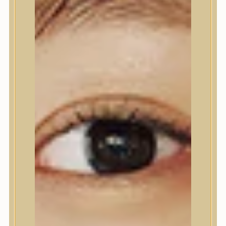
Testápolás
Tusfürdő
Testradír és hámlasztó
Kézápolás
Lábápolás
Hajápolás
Hajápolás
Hajápoló eszközök
Sampon
Hajpakolás / Kondícionáló
Hajápoló ampulla
Hajápoló esszencia
Hajolaj
Fejbőrápolás
Makeup
Makeup
Korrektor
Fixáló
Pirosító, bronzosító