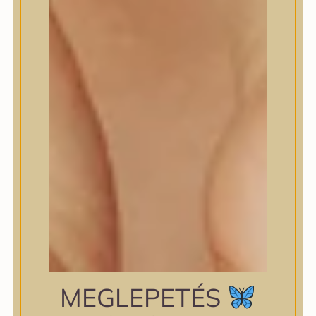
shiseido
Skin&Lab
SKIN1004
Skinfood
Slowpure
Some By Mi
Sungboon Editor
The Plant Base
The Saem
TIAM
TIRTIR
TOCOBO
Torriden
VT Cosmetics
Wellderma
YUNJAC
zipiderm
MEGLEPETÉS
Bőrállapot
Bőrállapot