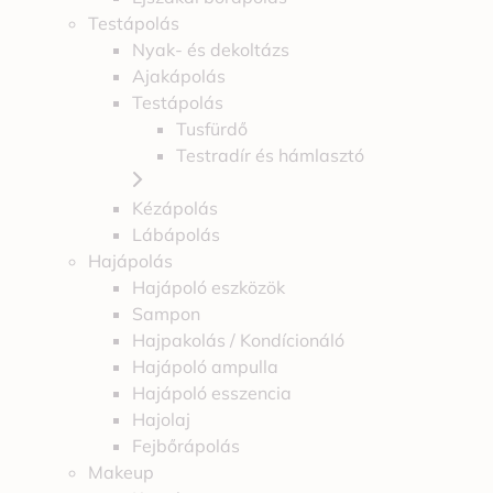
Testápolás
Nyak- és dekoltázs
Ajakápolás
Testápolás
Tusfürdő
Testradír és hámlasztó
Kézápolás
Lábápolás
Hajápolás
Hajápoló eszközök
Sampon
Hajpakolás / Kondícionáló
Hajápoló ampulla
Hajápoló esszencia
Hajolaj
Fejbőrápolás
Makeup