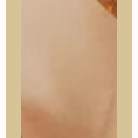
Meditherapy
Missha
Mixsoon
Mizon
Nature Republic
Neogen Dermalogy
Nine Less
Numbuzin
OOTD
Orien
Peripera
PESTLO
plu
PURCELL
Purito Seoul
Pyunkang Yul
Romand
Round Lab
shaishaishai