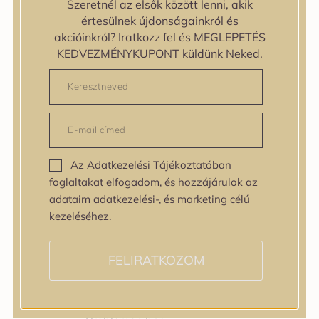
Szeretnél az elsők között lenni, akik
Bőrtípus
értesülnek újdonságainkról és
Bőrtípus
akcióinkról? Iratkozz fel és MEGLEPETÉS
Kombinált
KEDVEZMÉNYKUPONT küldünk Neked.
Normál
Száraz
Zsíros
Bőrprobléma
Bőrprobléma
Bőrpír
Az Adatkezelési Tájékoztatóban
Dehidratált bőr
foglaltakat elfogadom, és hozzájárulok az
Egyenetlen bőrtextúra
adataim adatkezelési-, és marketing célú
Egyenetlen tónus
kezeléséhez.
Érett bőr
Érzékeny bőr
Fakóság
FELIRATKOZOM
Feszességvesztés
Irritáció
Pigmentfoltok