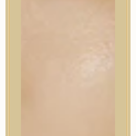
Sminkalap
Ajkak
Szemek
Alapozók és BB krémek
Szettek & Travel Size
Szépségápolási eszközök
Szépségápolási eszközök
Szépségápolási kellékek
Arcroller, gua sha
Elektromos szépségápolási eszközök
Termékminta
Baba-Mama
Akció
Márkák
Márkák
A’Pieu
Abib
AMPLE:N