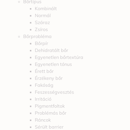
Bőrtípus
Kombinált
Normál
Száraz
Zsíros
Bőrprobléma
Bőrpír
Dehidratált bőr
Egyenetlen bőrtextúra
Egyenetlen tónus
Érett bőr
Érzékeny bőr
Fakóság
Feszességvesztés
Irritáció
Pigmentfoltok
Problémás bőr
Ráncok
Sérült barrier