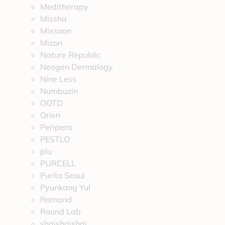
Meditherapy
Missha
Mixsoon
Mizon
Nature Republic
Neogen Dermalogy
Nine Less
Numbuzin
OOTD
Orien
Peripera
PESTLO
plu
PURCELL
Purito Seoul
Pyunkang Yul
Romand
Round Lab
shaishaishai