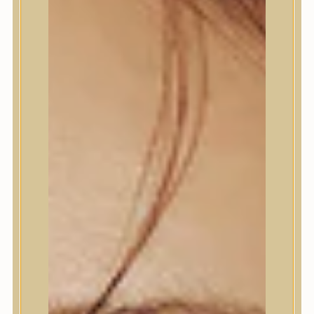
Bőrápolás
Bőrápolás
Arctisztító
Hámlasztó
Tonik, Tonerpárna, Arcpermet
Esszencia
Szérum, ampulla
Fátyolmaszk, maszk
Szemkörnyékápoló
Szemkörnyékápoló
Szempillaszérum
Arckrém, hidratáló krém
Fényvédelem
Éjszakai bőrápolás
Testápolás
Testápolás
Nyak- és dekoltázs
Ajakápolás
Testápolás