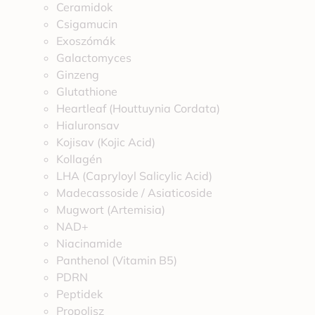
Ceramidok
Csigamucin
Exoszómák
Galactomyces
Ginzeng
Glutathione
Heartleaf (Houttuynia Cordata)
Hialuronsav
Kojisav (Kojic Acid)
Kollagén
LHA (Capryloyl Salicylic Acid)
Madecassoside / Asiaticoside
Mugwort (Artemisia)
NAD+
Niacinamide
Panthenol (Vitamin B5)
PDRN
Peptidek
Propolisz