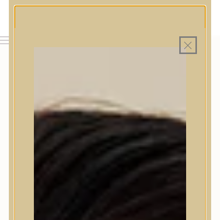
MAGYAR WEBÁRUHÁZ
MINDEN TERMÉK SAJÁT HAZAI RAKTÁRON
INGYENES SZÁLLÍTÁS 19.999 FT FELETT MAGYARORSZÁGRA