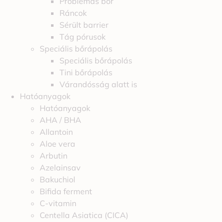
Problémás bőr
Ráncok
Sérült barrier
Tág pórusok
Speciális bőrápolás
Speciális bőrápolás
Tini bőrápolás
Várandósság alatt is
Hatóanyagok
Hatóanyagok
AHA / BHA
Allantoin
Aloe vera
Arbutin
Azelainsav
Bakuchiol
Bifida ferment
C-vitamin
Centella Asiatica (CICA)