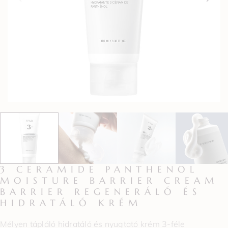
3 CERAMIDE PANTHENOL
MOISTURE BARRIER CREAM
BARRIER REGENERÁLÓ ÉS
HIDRATÁLÓ KRÉM
Mélyen tápláló hidratáló és nyugtató krém 3-féle