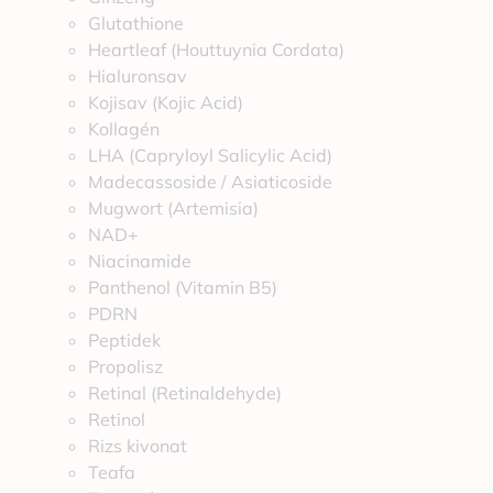
Glutathione
Heartleaf (Houttuynia Cordata)
Hialuronsav
Kojisav (Kojic Acid)
Kollagén
LHA (Capryloyl Salicylic Acid)
Madecassoside / Asiaticoside
Mugwort (Artemisia)
NAD+
Niacinamide
Panthenol (Vitamin B5)
PDRN
Peptidek
Propolisz
Retinal (Retinaldehyde)
Retinol
Rizs kivonat
Teafa