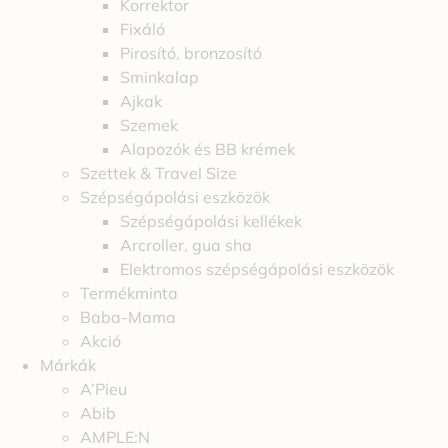
Korrektor
Fixáló
Pirosító, bronzosító
Sminkalap
Ajkak
Szemek
Alapozók és BB krémek
Szettek & Travel Size
Szépségápolási eszközök
Szépségápolási kellékek
Arcroller, gua sha
Elektromos szépségápolási eszközök
Termékminta
Baba-Mama
Akció
Márkák
A’Pieu
Abib
AMPLE:N