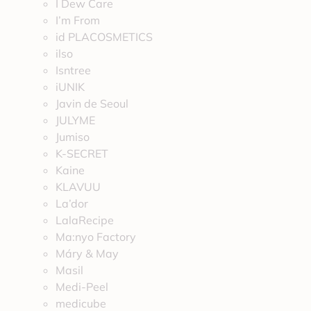
I Dew Care
I’m From
id PLACOSMETICS
ilso
Isntree
iUNIK
Javin de Seoul
JULYME
Jumiso
K-SECRET
Kaine
KLAVUU
La’dor
LalaRecipe
Ma:nyo Factory
Máry & May
Masil
Medi-Peel
medicube