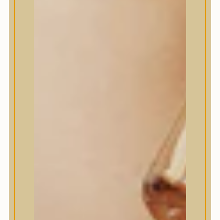
I’m From
id PLACOSMETICS
ilso
Isntree
iUNIK
Javin de Seoul
JULYME
Jumiso
K-SECRET
Kaine
KLAVUU
La’dor
LalaRecipe
Ma:nyo Factory
Máry & May
Masil
Medi-Peel
medicube