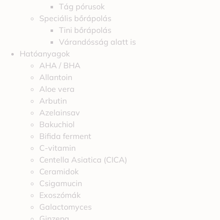
Tág pórusok
Speciális bőrápolás
Tini bőrápolás
Várandósság alatt is
Hatóanyagok
AHA / BHA
Allantoin
Aloe vera
Arbutin
Azelainsav
Bakuchiol
Bifida ferment
C-vitamin
Centella Asiatica (CICA)
Ceramidok
Csigamucin
Exoszómák
Galactomyces
Ginzeng