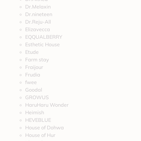
Dr.Melaxin
Dr.nineteen
Dr.Reju-All
Elizavecca
EQQUALBERRY
Esthetic House
Etude
Farm stay
Fraijour
Frudia
fwee
Goodal
GROWUS
HaruHaru Wonder
Heimish
HEVEBLUE
House of Dohwa
House of Hur