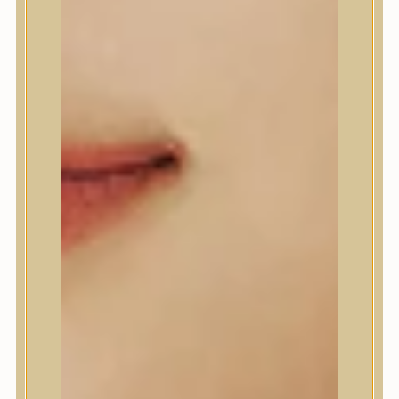
Anlan
ANUA
APLB
APRILSKIN
Arencia
Aromatica
AXIS-Y
Beauty of Joseon
Biodance
By Wishtrend
Celimax
Centellian24
CLIO
Colorkey
Cosrx
d’Alba
Daeng Gi Meo Ri
dear, Klairs
Dr.Althea