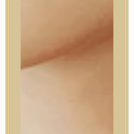
Dr.Melaxin
Dr.nineteen
Dr.Reju-All
Elizavecca
EQQUALBERRY
Esthetic House
Etude
Farm stay
Fraijour
Frudia
fwee
Goodal
GROWUS
HaruHaru Wonder
Heimish
HEVEBLUE
House of Dohwa
House of Hur
I Dew Care