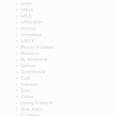
Anlan
ANUA
APLB
APRILSKIN
Arencia
Aromatica
AXIS-Y
Beauty of Joseon
Biodance
By Wishtrend
Celimax
Centellian24
CLIO
Colorkey
Cosrx
d’Alba
Daeng Gi Meo Ri
dear, Klairs
Dr.Althea