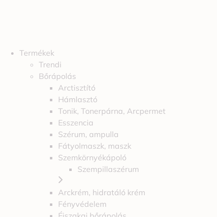
Termékek
Trendi
Bőrápolás
Arctisztító
Hámlasztó
Tonik, Tonerpárna, Arcpermet
Esszencia
Szérum, ampulla
Fátyolmaszk, maszk
Szemkörnyékápoló
Szempillaszérum
Arckrém, hidratáló krém
Fényvédelem
Éjszakai bőrápolás