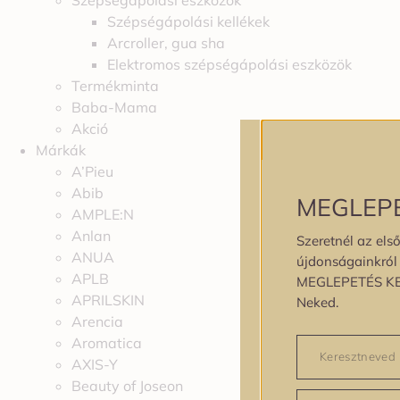
Szépségápolási eszközök
Szépségápolási kellékek
Arcroller, gua sha
Elektromos szépségápolási eszközök
Termékminta
Baba-Mama
Akció
Márkák
A’Pieu
Abib
MEGLEP
AMPLE:N
Anlan
Szeretnél az első
ANUA
újdonságainkról é
APLB
MEGLEPETÉS K
APRILSKIN
Neked.
Arencia
Aromatica
AXIS-Y
Beauty of Joseon