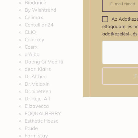
Biodance
By Wishtrend
Celimax
Az Adatkeze
Centellian24
elfogadom, és h
CLIO
adatkezelési-, é
Colorkey
Cosrx
d’Alba
Daeng Gi Meo Ri
dear, Klairs
F
Dr.Althea
Dr.Melaxin
Dr.nineteen
Dr.Reju-All
Elizavecca
EQQUALBERRY
Esthetic House
Etude
Farm stay