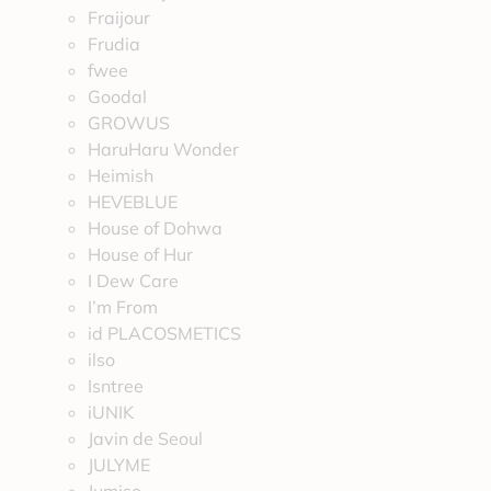
Fraijour
Frudia
fwee
Goodal
GROWUS
HaruHaru Wonder
Heimish
HEVEBLUE
House of Dohwa
House of Hur
I Dew Care
I’m From
id PLACOSMETICS
ilso
Isntree
iUNIK
Javin de Seoul
JULYME