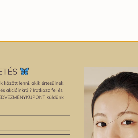
ETÉS
k között lenni, akik értesülnek
s akcióinkról? Iratkozz fel és
EDVEZMÉNYKUPONT küldünk