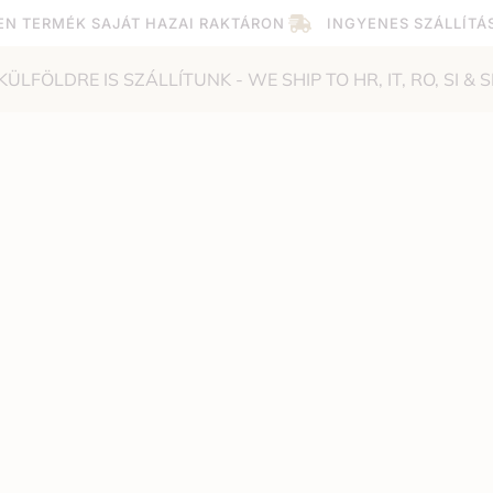
EN TERMÉK SAJÁT HAZAI RAKTÁRON
INGYENES SZÁLLÍTÁ
KÜLFÖLDRE IS SZÁLLÍTUNK - WE SHIP TO HR, IT, RO, SI & S