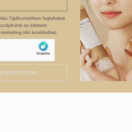
lési Tájékoztatóban foglaltakat
ozzájárulok az adataim
s marketing célú kezeléséhez.
ELIRATKOZOM