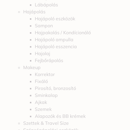
Lábápolás
Hajápolás
Hajápoló eszközök
Sampon
Hajpakolás / Kondícionáló
Hajápoló ampulla
Hajápoló esszencia
Hajolaj
Fejbőrápolás
Makeup
Korrektor
Fixáló
Pirosító, bronzosító
Sminkalap
Ajkak
Szemek
Alapozók és BB krémek
Szettek & Travel Size