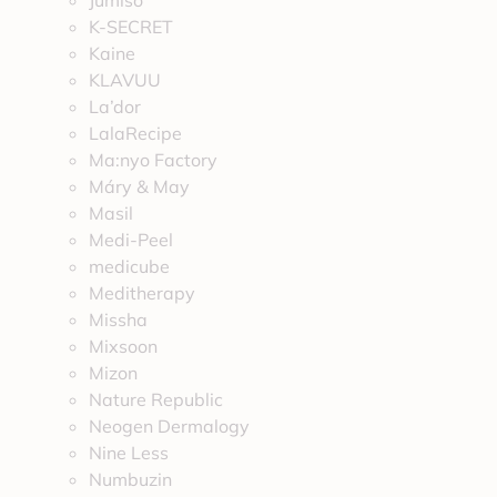
Jumiso
K-SECRET
Kaine
KLAVUU
La’dor
LalaRecipe
Ma:nyo Factory
Máry & May
Masil
Medi-Peel
medicube
Meditherapy
Missha
Mixsoon
Mizon
Nature Republic
Neogen Dermalogy
Nine Less
Numbuzin