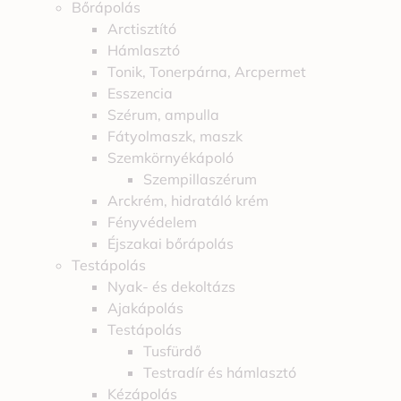
Bőrápolás
Arctisztító
Hámlasztó
Tonik, Tonerpárna, Arcpermet
Esszencia
Szérum, ampulla
Fátyolmaszk, maszk
Szemkörnyékápoló
Szempillaszérum
Arckrém, hidratáló krém
Fényvédelem
Éjszakai bőrápolás
Testápolás
Nyak- és dekoltázs
Ajakápolás
Testápolás
Tusfürdő
Testradír és hámlasztó
Kézápolás