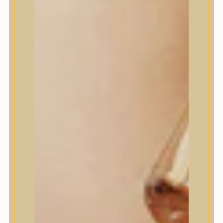
House of Dohwa
House of Hur
I Dew Care
I’m From
id PLACOSMETICS
ilso
Isntree
iUNIK
Javin de Seoul
JULYME
Jumiso
K-SECRET
Kaine
KLAVUU
La’dor
LalaRecipe
Ma:nyo Factory
Máry & May