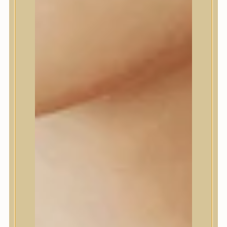
Daeng Gi Meo Ri
dear, Klairs
Dr.Althea
Dr.Melaxin
Dr.nineteen
Dr.Reju-All
Elizavecca
EQQUALBERRY
Esthetic House
Etude
Farm stay
Fraijour
Frudia
fwee
Goodal
GROWUS
HaruHaru Wonder
Heimish
HEVEBLUE