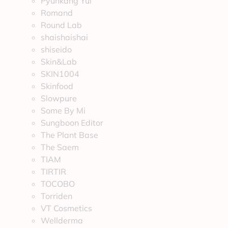
Pyunkang Yul
Romand
Round Lab
shaishaishai
shiseido
Skin&Lab
SKIN1004
Skinfood
Slowpure
Some By Mi
Sungboon Editor
The Plant Base
The Saem
TIAM
TIRTIR
TOCOBO
Torriden
VT Cosmetics
Wellderma