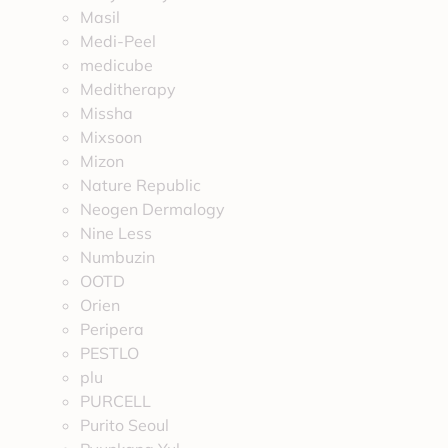
Masil
Medi-Peel
medicube
Meditherapy
Missha
Mixsoon
Mizon
Nature Republic
Neogen Dermalogy
Nine Less
Numbuzin
OOTD
Orien
Peripera
PESTLO
plu
PURCELL
Purito Seoul