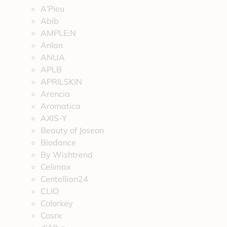
A’Pieu
Abib
AMPLE:N
Anlan
ANUA
APLB
APRILSKIN
Arencia
Aromatica
AXIS-Y
Beauty of Joseon
Biodance
By Wishtrend
Celimax
Centellian24
CLIO
Colorkey
Cosrx