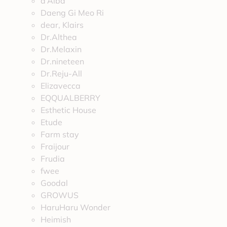
d’Alba
Daeng Gi Meo Ri
dear, Klairs
Dr.Althea
Dr.Melaxin
Dr.nineteen
Dr.Reju-All
Elizavecca
EQQUALBERRY
Esthetic House
Etude
Farm stay
Fraijour
Frudia
fwee
Goodal
GROWUS
HaruHaru Wonder
Heimish