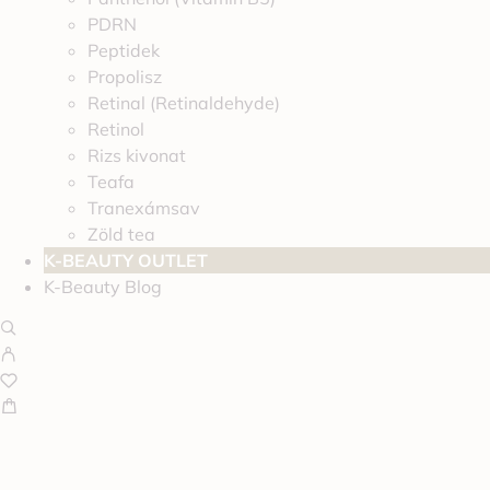
PDRN
Peptidek
Propolisz
Retinal (Retinaldehyde)
Retinol
Rizs kivonat
Teafa
Tranexámsav
Zöld tea
K-BEAUTY OUTLET
K-Beauty Blog