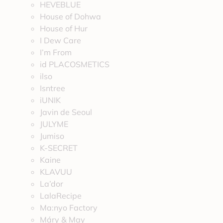
HEVEBLUE
House of Dohwa
House of Hur
I Dew Care
I’m From
id PLACOSMETICS
ilso
Isntree
iUNIK
Javin de Seoul
JULYME
Jumiso
K-SECRET
Kaine
KLAVUU
La’dor
LalaRecipe
Ma:nyo Factory
Máry & May