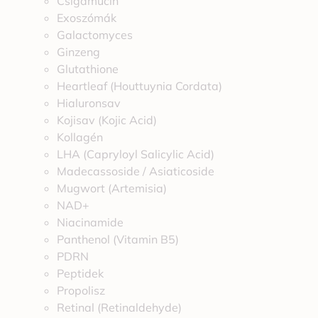
Csigamucin
Exoszómák
Galactomyces
Ginzeng
Glutathione
Heartleaf (Houttuynia Cordata)
Hialuronsav
Kojisav (Kojic Acid)
Kollagén
LHA (Capryloyl Salicylic Acid)
Madecassoside / Asiaticoside
Mugwort (Artemisia)
NAD+
Niacinamide
Panthenol (Vitamin B5)
PDRN
Peptidek
Propolisz
Retinal (Retinaldehyde)