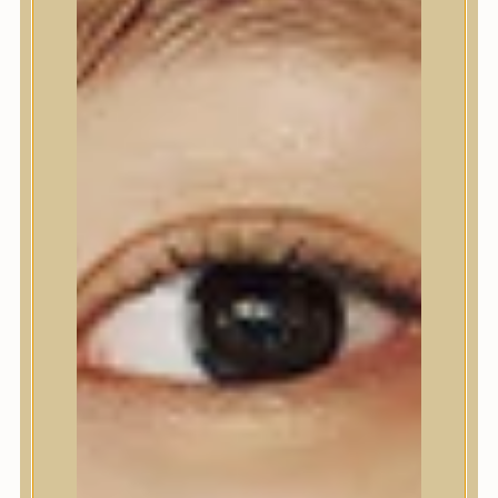
Nyak- és dekoltázs
Ajakápolás
Testápolás
Testápolás
Tusfürdő
Testradír és hámlasztó
Kézápolás
Lábápolás
Hajápolás
Hajápolás
Hajápoló eszközök
Sampon
Hajpakolás / Kondícionáló
Hajápoló ampulla
Hajápoló esszencia
Hajolaj
Fejbőrápolás
Makeup
Makeup