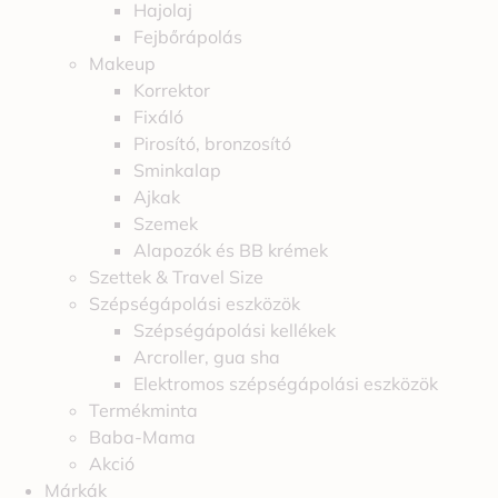
Hajolaj
Fejbőrápolás
Makeup
Korrektor
Fixáló
Pirosító, bronzosító
Sminkalap
Ajkak
Szemek
Alapozók és BB krémek
Szettek & Travel Size
Szépségápolási eszközök
Szépségápolási kellékek
Arcroller, gua sha
Elektromos szépségápolási eszközök
Termékminta
Baba-Mama
Akció
Márkák