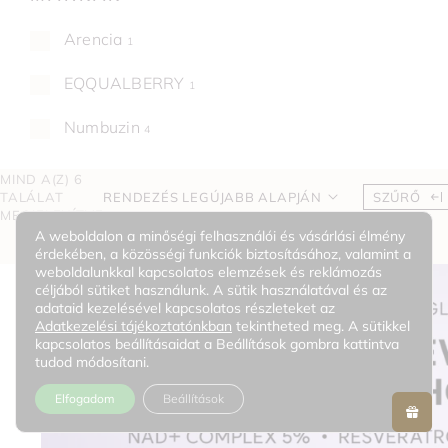
Arencia
1
EQQUALBERRY
1
Numbuzin
4
MIND A(Z) 6
TALÁLAT
RENDEZÉS LEGÚJABB ALAPJÁN
SZŰRŐ
MEGJELENÍTVE
A weboldalon a minőségi felhasználói és vásárlási élmény
érdekében, a közösségi funkciók biztosításához, valamint a
weboldalunkkal kapcsolatos elemzések és reklámozás
céljából sütiket használunk. A sütik használatával és az
adataid kezelésével kapcsolatos részleteket az
Adatkezelési tájékoztatónkban
tekintheted meg. A sütikkel
kapcsolatos beállításaidat a Beállítások gombra kattintva
tudod módosítani.
Elfogadom
Beállítások