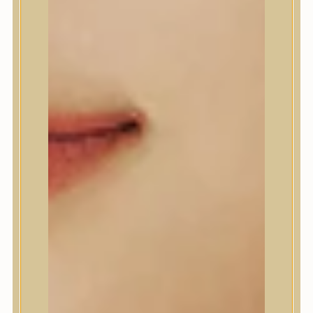
A’Pieu
Abib
AMPLE:N
Anlan
ANUA
APLB
APRILSKIN
Arencia
Aromatica
AXIS-Y
Beauty of Joseon
Biodance
By Wishtrend
Celimax
Centellian24
CLIO
Colorkey
Cosrx
d’Alba