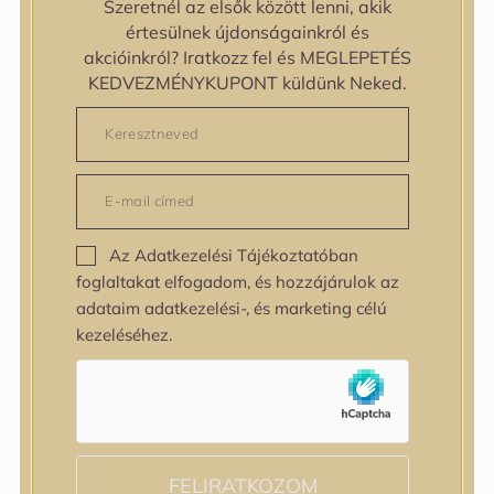
Szeretnél az elsők között lenni, akik
zipiderm
értesülnek újdonságainkról és
Bőrállapot
akcióinkról? Iratkozz fel és MEGLEPETÉS
Bőrállapot
KEDVEZMÉNYKUPONT küldünk Neked.
Bőrtípus
Bőrtípus
Kombinált
Normál
Száraz
Zsíros
Az Adatkezelési Tájékoztatóban
Bőrprobléma
foglaltakat elfogadom, és hozzájárulok az
Bőrprobléma
adataim adatkezelési-, és marketing célú
Bőrpír
kezeléséhez.
Dehidratált bőr
Egyenetlen bőrtextúra
Egyenetlen tónus
Érett bőr
Érzékeny bőr
Fakóság
FELIRATKOZOM