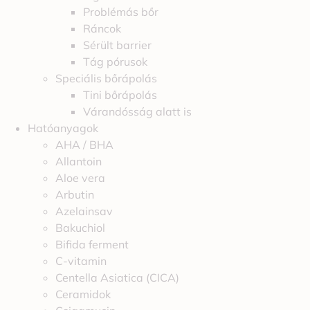
Problémás bőr
Ráncok
Sérült barrier
Tág pórusok
Speciális bőrápolás
Tini bőrápolás
Várandósság alatt is
Hatóanyagok
AHA / BHA
Allantoin
Aloe vera
Arbutin
Azelainsav
Bakuchiol
Bifida ferment
C-vitamin
Centella Asiatica (CICA)
Ceramidok