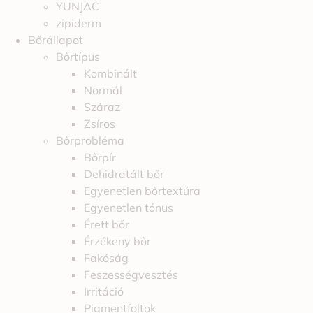
YUNJAC
zipiderm
Bőrállapot
Bőrtípus
Kombinált
Normál
Száraz
Zsíros
Bőrprobléma
Bőrpír
Dehidratált bőr
Egyenetlen bőrtextúra
Egyenetlen tónus
Érett bőr
Érzékeny bőr
Fakóság
Feszességvesztés
Irritáció
Pigmentfoltok