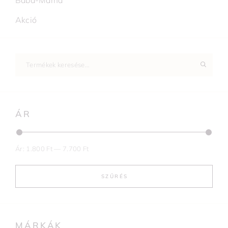
Baba-Mama
Akció
ÁR
Ár:
1.800 Ft
—
7.700 Ft
SZŰRÉS
MÁRKÁK