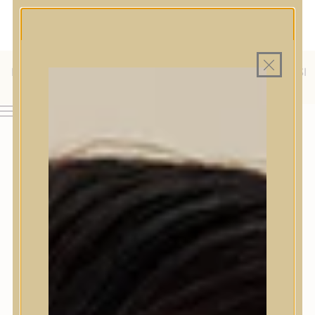
MAGYAR WEBÁRUHÁZ
MINDEN TERMÉK SAJÁT HAZAI RAKTÁRON
INGYENES SZÁLLÍTÁS 19.999 FT FELETT MAGYARORSZÁGRA
KÜLFÖLDRE IS SZÁLLÍTUNK - WE SHIP TO HR, IT, RO, SI
& SK