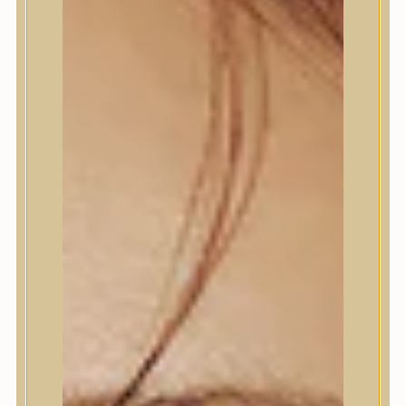
Termékek
Termékek
Trendi
Bőrápolás
Bőrápolás
Arctisztító
Hámlasztó
Tonik, Tonerpárna, Arcpermet
Esszencia
Szérum, ampulla
Fátyolmaszk, maszk
Szemkörnyékápoló
Szemkörnyékápoló
Szempillaszérum
Arckrém, hidratáló krém
Fényvédelem
Éjszakai bőrápolás
Testápolás
Testápolás