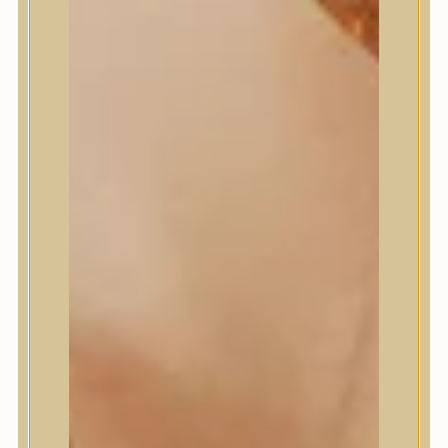
Masil
Medi-Peel
medicube
Meditherapy
Missha
Mixsoon
Mizon
Nature Republic
Neogen Dermalogy
Nine Less
Numbuzin
OOTD
Orien
Peripera
PESTLO
plu
PURCELL
Purito Seoul
Pyunkang Yul