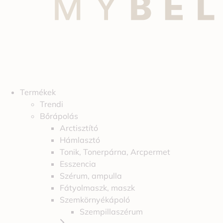
Termékek
Trendi
Bőrápolás
Arctisztító
Hámlasztó
Tonik, Tonerpárna, Arcpermet
Esszencia
Szérum, ampulla
Fátyolmaszk, maszk
Szemkörnyékápoló
Szempillaszérum