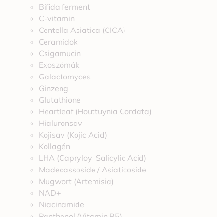
Bifida ferment
C-vitamin
Centella Asiatica (CICA)
Ceramidok
Csigamucin
Exoszómák
Galactomyces
Ginzeng
Glutathione
Heartleaf (Houttuynia Cordata)
Hialuronsav
Kojisav (Kojic Acid)
Kollagén
LHA (Capryloyl Salicylic Acid)
Madecassoside / Asiaticoside
Mugwort (Artemisia)
NAD+
Niacinamide
Panthenol (Vitamin B5)