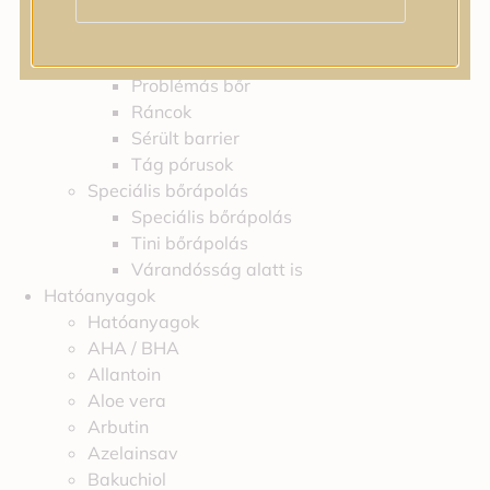
Feszességvesztés
Irritáció
Pigmentfoltok
Problémás bőr
Ráncok
Sérült barrier
Tág pórusok
Speciális bőrápolás
Speciális bőrápolás
Tini bőrápolás
Várandósság alatt is
Hatóanyagok
Hatóanyagok
AHA / BHA
Allantoin
Aloe vera
Arbutin
Azelainsav
Bakuchiol