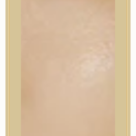
Korrektor
Fixáló
Pirosító, bronzosító
Sminkalap
Ajkak
Szemek
Alapozók és BB krémek
Szettek & Travel Size
Szépségápolási eszközök
Szépségápolási eszközök
Szépségápolási kellékek
Arcroller, gua sha
Elektromos szépségápolási eszközök
Termékminta
Baba-Mama
Akció
Márkák
Márkák