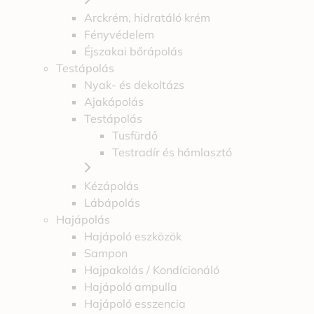
Arckrém, hidratáló krém
Fényvédelem
Éjszakai bőrápolás
Testápolás
Nyak- és dekoltázs
Ajakápolás
Testápolás
Tusfürdő
Testradír és hámlasztó
Kézápolás
Lábápolás
Hajápolás
Hajápoló eszközök
Sampon
Hajpakolás / Kondícionáló
Hajápoló ampulla
Hajápoló esszencia