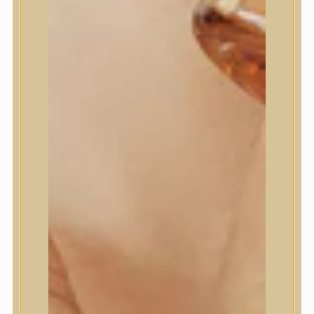
DEEP WATER SURGE
SERUM 30
MÉLYHIDRATÁLÓ
ÉJSZAKAI SZÉRUM
Gazdagon tápláló éjszakai
szérum, amely 30% Deep
Hydra Complex-szel