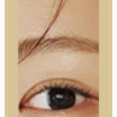
INTENZÍV HIDRATÁLÓ ÉS
BARRIER REGENERÁLÓ
KRÉM
Hidratáló és barrier-
helyreállító krém
hialuronsavval, ceramidokkal,
Cica-val és peptidekkel az
intenzíven nyugtatott,
rugalmas bőrért.
Arencia
5.790
Ft
KOSÁRBA TESZEM