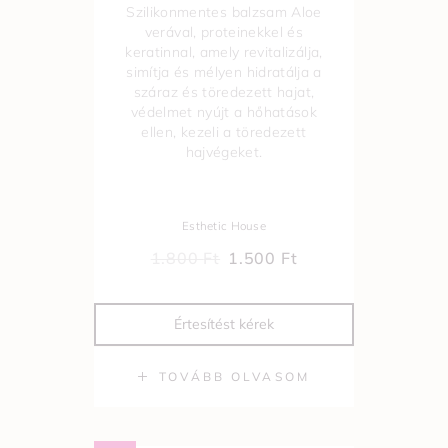
Szilikonmentes balzsam Aloe
verával, proteinekkel és
keratinnal, amely revitalizálja,
simítja és mélyen hidratálja a
száraz és töredezett hajat,
védelmet nyújt a hőhatások
ellen, kezeli a töredezett
hajvégeket.
Esthetic House
1.800
Ft
1.500
Ft
Értesítést kérek
TOVÁBB OLVASOM