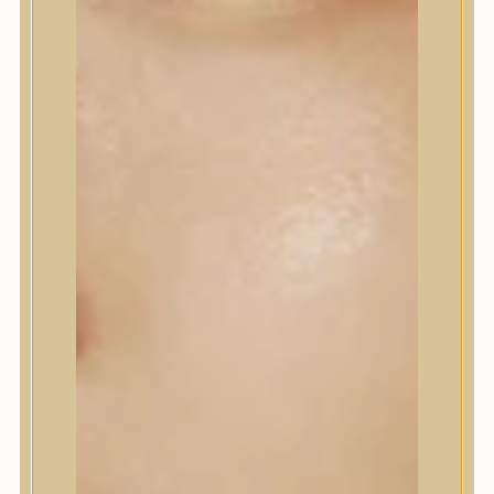
MADAGASCAR CENTELLA
POREMIZING TRAVEL KIT
Utazószett a SKIN1004
Poremizing pórusápoló
termékcsalád utazó méretű
termékeivel.