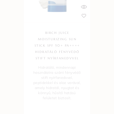
BIRCH JUICE
MOISTURIZING SUN
STICK SPF 50+ PA++++
HIDRATÁLÓ FÉNYVÉDŐ
STIFT NYÍRFANEDVVEL
Hidratáló, mindennapi
használatra szánt fényvédő
stift nyírfanedvvel,
peptidekkel és aloe verával,
amely hidratál, nyugtat és
könnyű, hűsítő hatású
felületet biztosít.