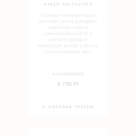
HABZÓ ARCTISZTÍTÓ
Gazdagon hidratáló habzó
arctisztító, amely gyengéden
megtisztítja a bőrt a
szennyeződésektől és a
sminktől, táplálja a
hámréteget, puhítja a bőrt és
küzd a kiszáradás ellen.
id PLACOSMETICS
5.700
Ft
KOSÁRBA TESZEM