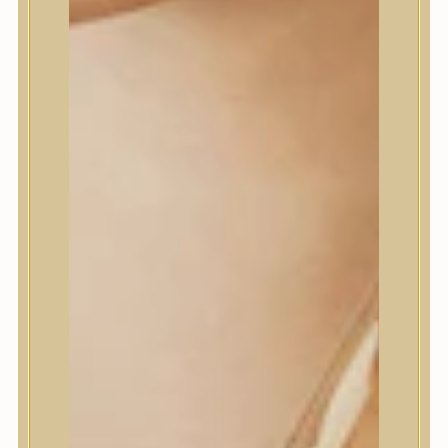
NO.9 NAD+ PDRN GLOW
BOOSTING TONER
RUGALMASÍTÓ ÉS
RAGYOGÁSFOKOZÓ
TONIK
Regeneráló, bőrfeszesítő és
ragyogást adó toner NAD+
és 50 peptid-komplexével,
valamint PDRN-nel.
Numbuzin
4.990
Ft
KOSÁRBA TESZEM