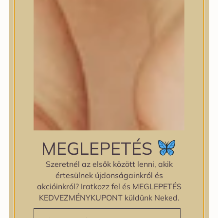
regenerálja és feltölti a bőrt
alvás közben. Reggelre
puhává, rugalmasabbá és
kisimulttá teszi az arcbőrt.
Arencia
6.590
Ft
KOSÁRBA TESZEM
MEGLEPETÉS
-11%
Szeretnél az elsők között lenni, akik
értesülnek újdonságainkról és
akcióinkról? Iratkozz fel és MEGLEPETÉS
KEDVEZMÉNYKUPONT küldünk Neked.