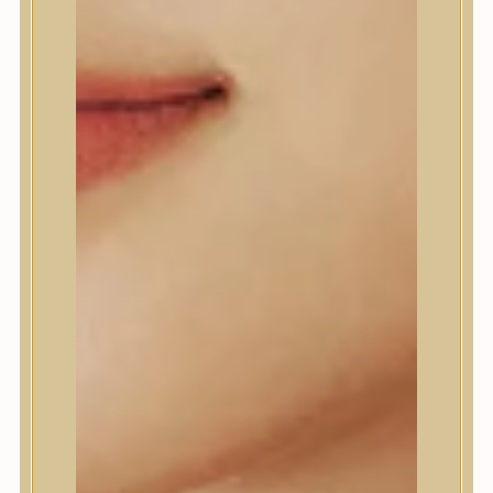
SKIN1004
7.290
Ft
KOSÁRBA TESZEM