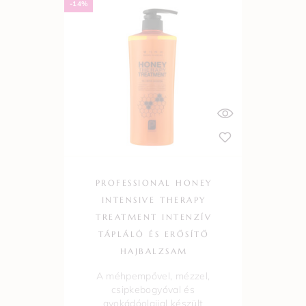
-14%
PROFESSIONAL HONEY
INTENSIVE THERAPY
TREATMENT INTENZÍV
TÁPLÁLÓ ÉS ERŐSÍTŐ
HAJBALZSAM
A méhpempővel, mézzel,
csipkebogyóval és
avokádóolajjal készült