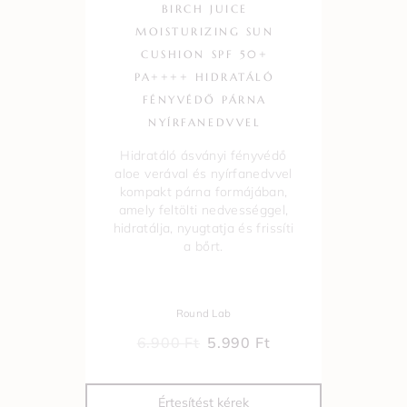
BIRCH JUICE
MOISTURIZING SUN
CUSHION SPF 50+
PA++++ HIDRATÁLÓ
FÉNYVÉDŐ PÁRNA
NYÍRFANEDVVEL
Hidratáló ásványi fényvédő
aloe verával és nyírfanedvvel
kompakt párna formájában,
amely feltölti nedvességgel,
hidratálja, nyugtatja és frissíti
a bőrt.
Round Lab
6.900
Ft
5.990
Ft
Értesítést kérek