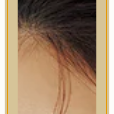
1–12 TERMÉK, ÖSSZESEN 21 DB
SZŰRŐ
RENDEZÉS LEGÚJABB ALAPJÁN
DEEP WATER SURGE
SOOTHING CREAM