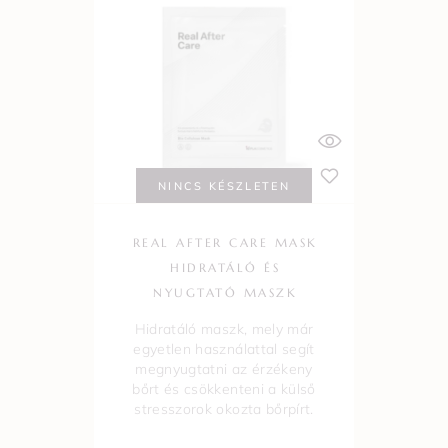
NINCS KÉSZLETEN
REAL AFTER CARE MASK
HIDRATÁLÓ ÉS
NYUGTATÓ MASZK
Hidratáló maszk, mely már
egyetlen használattal segít
megnyugtatni az érzékeny
bőrt és csökkenteni a külső
stresszorok okozta bőrpírt.