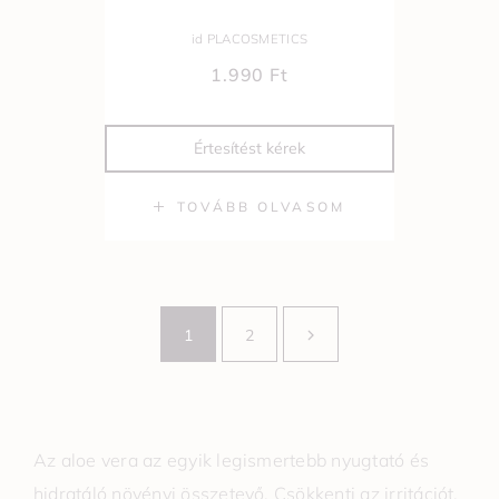
id PLACOSMETICS
1.990
Ft
Értesítést kérek
TOVÁBB OLVASOM
1
2
Az aloe vera az egyik legismertebb nyugtató és
hidratáló növényi összetevő. Csökkenti az irritációt,