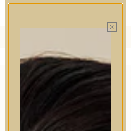
MINDEN TERMÉK SAJÁT HAZAI
MAGYAR WEBÁRUHÁZ
RAKTÁRON
INGYENES SZÁLLÍTÁS 19.999
FT FELETT MAGYARORSZÁGRA
KÜLFÖLDRE IS SZÁLLÍTUNK - WE SHIP TO HR, IT, RO, SI
& SK
ALOE VERA