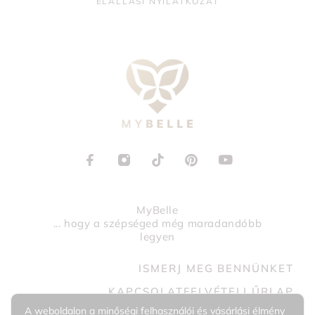
ELÁLLÁSI NYILATKOZAT
MyBelle
... hogy a szépséged még maradandóbb
legyen
ISMERJ MEG BENNÜNKET
KAPCSOLATFELVÉTELI ŰRLAP
A weboldalon a minőségi felhasználói és vásárlási élmény
+36 30 0987444