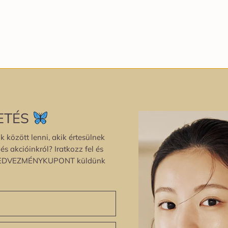
ETÉS
k között lenni, akik értesülnek
s akcióinkról? Iratkozz fel és
EDVEZMÉNYKUPONT küldünk