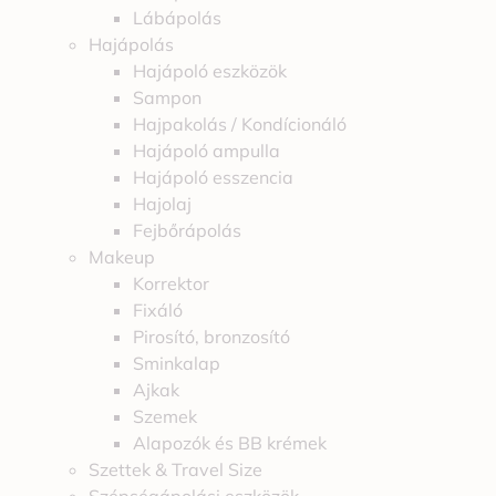
Lábápolás
Hajápolás
Hajápoló eszközök
Sampon
Hajpakolás / Kondícionáló
Hajápoló ampulla
Hajápoló esszencia
Hajolaj
Fejbőrápolás
Makeup
Korrektor
Fixáló
Pirosító, bronzosító
Sminkalap
Ajkak
Szemek
Alapozók és BB krémek
Szettek & Travel Size