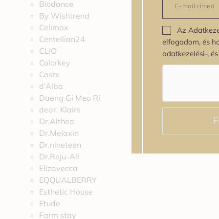
Biodance
By Wishtrend
Celimax
Az Adatkeze
Centellian24
elfogadom, és h
CLIO
adatkezelési-, é
Colorkey
Cosrx
d’Alba
Daeng Gi Meo Ri
dear, Klairs
F
Dr.Althea
Dr.Melaxin
Dr.nineteen
Dr.Reju-All
Elizavecca
EQQUALBERRY
Esthetic House
Etude
Farm stay