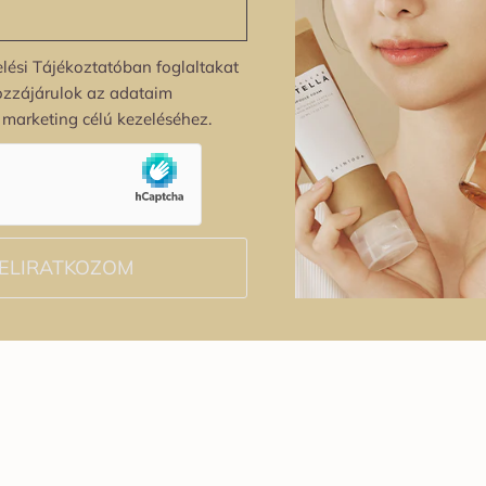
lési Tájékoztatóban foglaltakat
ozzájárulok az adataim
s marketing célú kezeléséhez.
ELIRATKOZOM