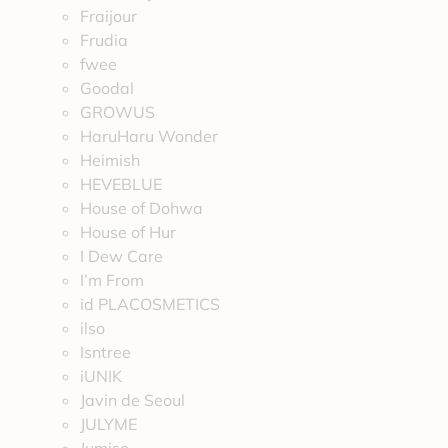
Fraijour
Frudia
fwee
Goodal
GROWUS
HaruHaru Wonder
Heimish
HEVEBLUE
House of Dohwa
House of Hur
I Dew Care
I’m From
id PLACOSMETICS
ilso
Isntree
iUNIK
Javin de Seoul
JULYME