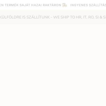
EN TERMÉK SAJÁT HAZAI RAKTÁRON
INGYENES SZÁLLÍTÁ
KÜLFÖLDRE IS SZÁLLÍTUNK - WE SHIP TO HR, IT, RO, SI & S