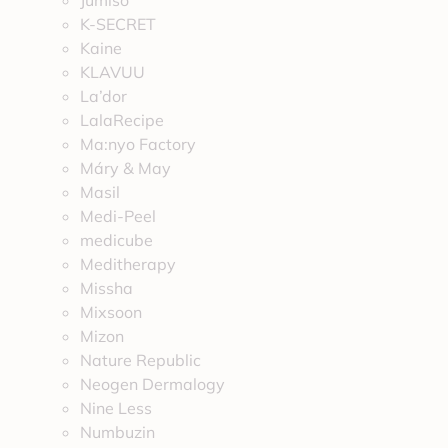
Jumiso
K-SECRET
Kaine
KLAVUU
La’dor
LalaRecipe
Ma:nyo Factory
Máry & May
Masil
Medi-Peel
medicube
Meditherapy
Missha
Mixsoon
Mizon
Nature Republic
Neogen Dermalogy
Nine Less
Numbuzin