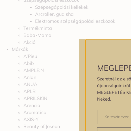
Szépségápolási eszközök
Szépségápolási kellékek
Arcroller, gua sha
Elektromos szépségápolási eszközök
Termékminta
Baba-Mama
Akció
Márkák
A’Pieu
Abib
MEGLEP
AMPLE:N
Anlan
Szeretnél az első
ANUA
újdonságainkról é
APLB
MEGLEPETÉS K
APRILSKIN
Neked.
Arencia
Aromatica
AXIS-Y
Beauty of Joseon