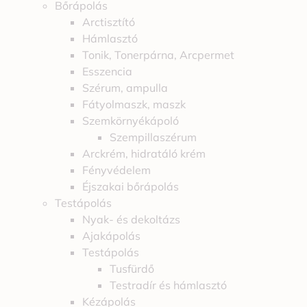
Bőrápolás
Arctisztító
Hámlasztó
Tonik, Tonerpárna, Arcpermet
Esszencia
Szérum, ampulla
Fátyolmaszk, maszk
Szemkörnyékápoló
Szempillaszérum
Arckrém, hidratáló krém
Fényvédelem
Éjszakai bőrápolás
Testápolás
Nyak- és dekoltázs
Ajakápolás
Testápolás
Tusfürdő
Testradír és hámlasztó
Kézápolás