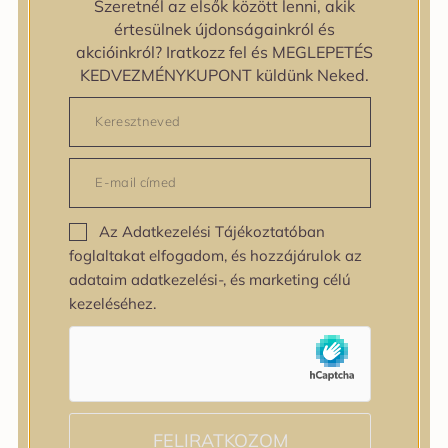
Szeretnél az elsők között lenni, akik
zipiderm
értesülnek újdonságainkról és
Bőrállapot
akcióinkról? Iratkozz fel és MEGLEPETÉS
Bőrállapot
KEDVEZMÉNYKUPONT küldünk Neked.
Bőrtípus
Bőrtípus
Kombinált
Normál
Száraz
Zsíros
Az Adatkezelési Tájékoztatóban
Bőrprobléma
foglaltakat elfogadom, és hozzájárulok az
Bőrprobléma
adataim adatkezelési-, és marketing célú
Bőrpír
kezeléséhez.
Dehidratált bőr
Egyenetlen bőrtextúra
Egyenetlen tónus
Érett bőr
Érzékeny bőr
Fakóság
FELIRATKOZOM