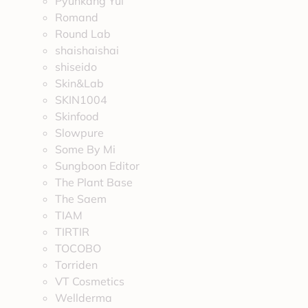
Pyunkang Yul
Romand
Round Lab
shaishaishai
shiseido
Skin&Lab
SKIN1004
Skinfood
Slowpure
Some By Mi
Sungboon Editor
The Plant Base
The Saem
TIAM
TIRTIR
TOCOBO
Torriden
VT Cosmetics
Wellderma