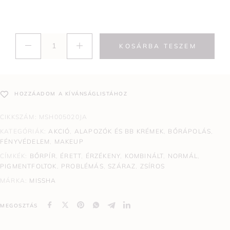
KOSÁRBA TESZEM
HOZZÁADOM A KÍVÁNSÁGLISTÁHOZ
CIKKSZÁM:
MSH005020JA
KATEGÓRIÁK:
AKCIÓ
,
ALAPOZÓK ÉS BB KRÉMEK
,
BŐRÁPOLÁS
,
FÉNYVÉDELEM
,
MAKEUP
CÍMKÉK:
BŐRPÍR
,
ÉRETT
,
ÉRZÉKENY
,
KOMBINÁLT
,
NORMÁL
,
PIGMENTFOLTOK
,
PROBLÉMÁS
,
SZÁRAZ
,
ZSÍROS
MÁRKA:
MISSHA
MEGOSZTÁS