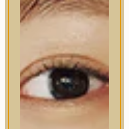
Nyak- és dekoltázs
Ajakápolás
Testápolás
Testápolás
Tusfürdő
Testradír és hámlasztó
Kézápolás
Lábápolás
Hajápolás
Hajápolás
Hajápoló eszközök
Sampon
Hajpakolás / Kondícionáló
Hajápoló ampulla
Hajápoló esszencia
Hajolaj
Fejbőrápolás
Makeup
Makeup