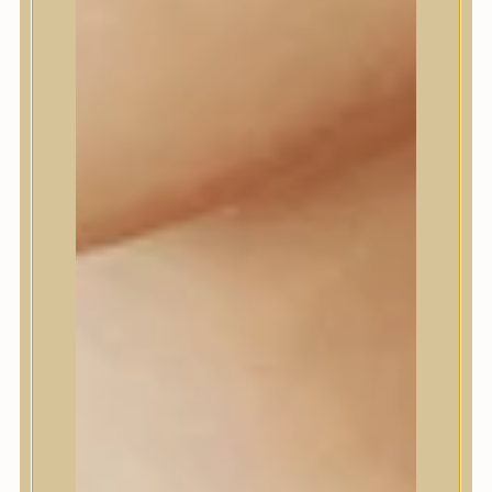
Daeng Gi Meo Ri
dear, Klairs
Dr.Althea
Dr.Melaxin
Dr.nineteen
Dr.Reju-All
Elizavecca
EQQUALBERRY
Esthetic House
Etude
Farm stay
Fraijour
Frudia
fwee
Goodal
GROWUS
HaruHaru Wonder
Heimish
HEVEBLUE