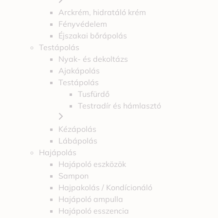
Arckrém, hidratáló krém
Fényvédelem
Éjszakai bőrápolás
Testápolás
Nyak- és dekoltázs
Ajakápolás
Testápolás
Tusfürdő
Testradír és hámlasztó
Kézápolás
Lábápolás
Hajápolás
Hajápoló eszközök
Sampon
Hajpakolás / Kondícionáló
Hajápoló ampulla
Hajápoló esszencia