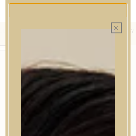
MAGYAR WEBÁRUHÁZ
MINDEN TERMÉK SAJÁT HAZAI RAKTÁRON
INGYENES SZÁLLÍTÁS 19.999 FT FELETT MAGYARORSZÁGRA
AJÁNDÉK TERMÉKMINTA MINDEN ARC-, TEST- VAGY
HAJÁPOLÓ KOZMETIKUM RENDELÉSHEZ