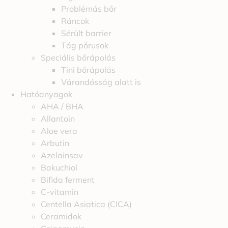
Problémás bőr
Ráncok
Sérült barrier
Tág pórusok
Speciális bőrápolás
Tini bőrápolás
Várandósság alatt is
Hatóanyagok
AHA / BHA
Allantoin
Aloe vera
Arbutin
Azelainsav
Bakuchiol
Bifida ferment
C-vitamin
Centella Asiatica (CICA)
Ceramidok