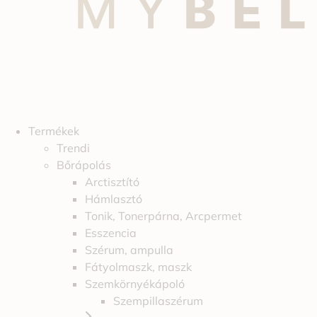
Termékek
Trendi
Bőrápolás
Arctisztító
Hámlasztó
Tonik, Tonerpárna, Arcpermet
Esszencia
Szérum, ampulla
Fátyolmaszk, maszk
Szemkörnyékápoló
Szempillaszérum