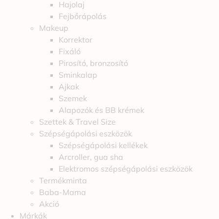
Hajolaj
Fejbőrápolás
Makeup
Korrektor
Fixáló
Pirosító, bronzosító
Sminkalap
Ajkak
Szemek
Alapozók és BB krémek
Szettek & Travel Size
Szépségápolási eszközök
Szépségápolási kellékek
Arcroller, gua sha
Elektromos szépségápolási eszközök
Termékminta
Baba-Mama
Akció
Márkák