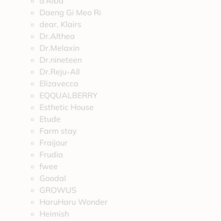
d’Alba
Daeng Gi Meo Ri
dear, Klairs
Dr.Althea
Dr.Melaxin
Dr.nineteen
Dr.Reju-All
Elizavecca
EQQUALBERRY
Esthetic House
Etude
Farm stay
Fraijour
Frudia
fwee
Goodal
GROWUS
HaruHaru Wonder
Heimish