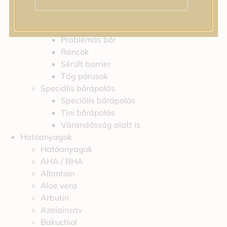
Feszességvesztés
Irritáció
Pigmentfoltok
Problémás bőr
Ráncok
Sérült barrier
Tág pórusok
Speciális bőrápolás
Speciális bőrápolás
Tini bőrápolás
Várandósság alatt is
Hatóanyagok
Hatóanyagok
AHA / BHA
Allantoin
Aloe vera
Arbutin
Azelainsav
Bakuchiol