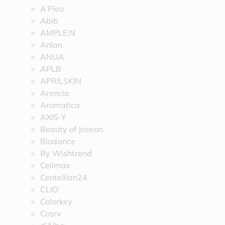
A’Pieu
Abib
AMPLE:N
Anlan
ANUA
APLB
APRILSKIN
Arencia
Aromatica
AXIS-Y
Beauty of Joseon
Biodance
By Wishtrend
Celimax
Centellian24
CLIO
Colorkey
Cosrx