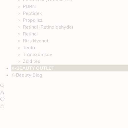
PDRN
Peptidek
Propolisz
Retinal (Retinaldehyde)
Retinol
Rizs kivonat
Teafa
Tranexámsav
Zöld tea
K-BEAUTY OUTLET
K-Beauty Blog