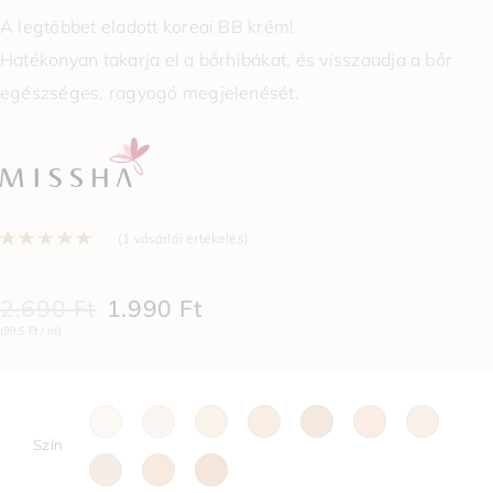
A legtöbbet eladott koreai BB krém!
Hatékonyan takarja el a bőrhibákat, és visszaadja a bőr
egészséges, ragyogó megjelenését.
Értékelés
5.00
az 5-ből,
1
értékelés ala
(
1
vásárlói értékelés)
2.690
Ft
1.990
Ft
(99,5 Ft / ml)
Szín