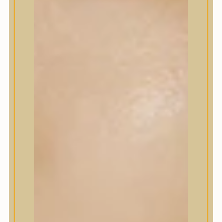
Korrektor
Fixáló
Pirosító, bronzosító
Sminkalap
Ajkak
Szemek
Alapozók és BB krémek
Szettek & Travel Size
Szépségápolási eszközök
Szépségápolási eszközök
Szépségápolási kellékek
Arcroller, gua sha
Elektromos szépségápolási eszközök
Termékminta
Baba-Mama
Akció
Márkák
Márkák