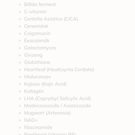
Bifida ferment
C-vitamin
Centella Asiatica (CICA)
Ceramidok
Csigamucin
Exoszómák
Galactomyces
Ginzeng
Glutathione
Heartleaf (Houttuynia Cordata)
Hialuronsav
Kojisav (Kojic Acid)
Kollagén
LHA (Capryloyl Salicylic Acid)
Madecassoside / Asiaticoside
Mugwort (Artemisia)
NAD+
Niacinamide
Panthenol (Vitamin B5)