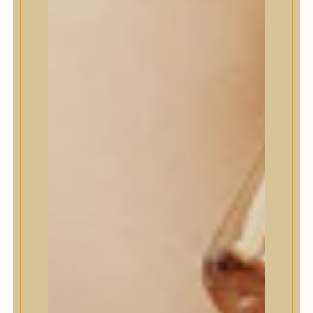
House of Dohwa
House of Hur
I Dew Care
I’m From
id PLACOSMETICS
ilso
Isntree
iUNIK
Javin de Seoul
JULYME
Jumiso
K-SECRET
Kaine
KLAVUU
La’dor
LalaRecipe
Ma:nyo Factory
Máry & May