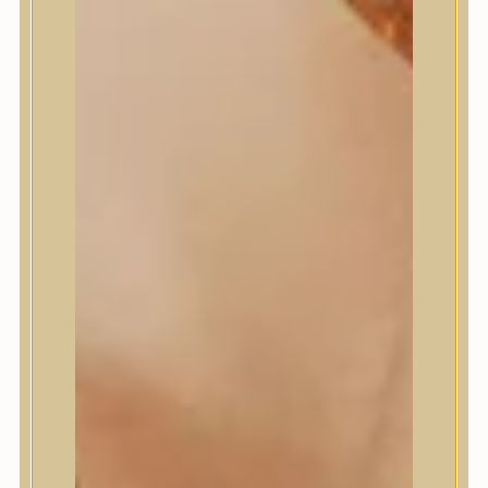
Masil
Medi-Peel
medicube
Meditherapy
Missha
Mixsoon
Mizon
Nature Republic
Neogen Dermalogy
Nine Less
Numbuzin
OOTD
Orien
Peripera
PESTLO
plu
PURCELL
Purito Seoul
Pyunkang Yul