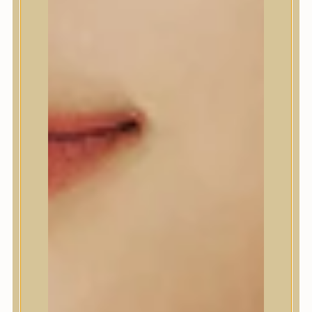
A’Pieu
Abib
AMPLE:N
Anlan
ANUA
APLB
APRILSKIN
Arencia
Aromatica
AXIS-Y
Beauty of Joseon
Biodance
By Wishtrend
Celimax
Centellian24
CLIO
Colorkey
Cosrx
d’Alba