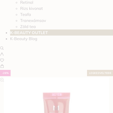
Retinol
Rizs kivonat
Teafa
Tranexámsav
Zöld tea
K-BEAUTY OUTLET
K-Beauty Blog
-26%
LEGKEDVELTEBB