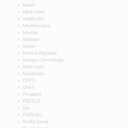
Masil
Medi-Peel
medicube
Meditherapy
Missha
Mixsoon
Mizon
Nature Republic
Neogen Dermalogy
Nine Less
Numbuzin
OOTD
Orien
Peripera
PESTLO
plu
PURCELL
Purito Seoul