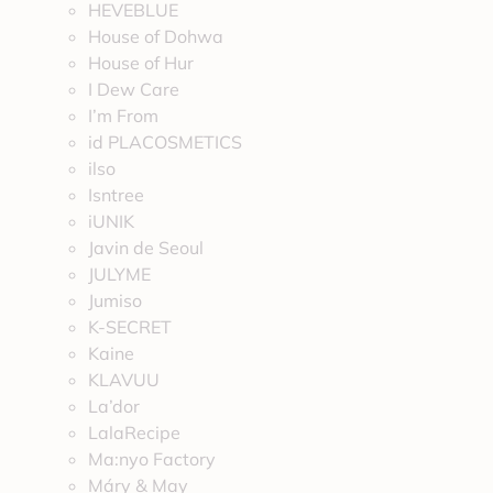
HEVEBLUE
House of Dohwa
House of Hur
I Dew Care
I’m From
id PLACOSMETICS
ilso
Isntree
iUNIK
Javin de Seoul
JULYME
Jumiso
K-SECRET
Kaine
KLAVUU
La’dor
LalaRecipe
Ma:nyo Factory
Máry & May