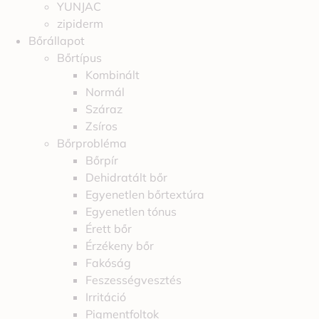
YUNJAC
zipiderm
Bőrállapot
Bőrtípus
Kombinált
Normál
Száraz
Zsíros
Bőrprobléma
Bőrpír
Dehidratált bőr
Egyenetlen bőrtextúra
Egyenetlen tónus
Érett bőr
Érzékeny bőr
Fakóság
Feszességvesztés
Irritáció
Pigmentfoltok