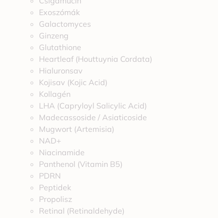
Csigamucin
Exoszómák
Galactomyces
Ginzeng
Glutathione
Heartleaf (Houttuynia Cordata)
Hialuronsav
Kojisav (Kojic Acid)
Kollagén
LHA (Capryloyl Salicylic Acid)
Madecassoside / Asiaticoside
Mugwort (Artemisia)
NAD+
Niacinamide
Panthenol (Vitamin B5)
PDRN
Peptidek
Propolisz
Retinal (Retinaldehyde)