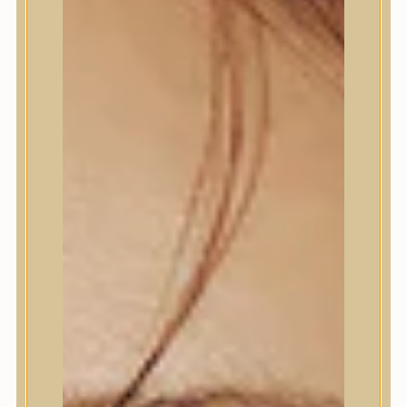
Termékek
Termékek
Trendi
Bőrápolás
Bőrápolás
Arctisztító
Hámlasztó
Tonik, Tonerpárna, Arcpermet
Esszencia
Szérum, ampulla
Fátyolmaszk, maszk
Szemkörnyékápoló
Szemkörnyékápoló
Szempillaszérum
Arckrém, hidratáló krém
Fényvédelem
Éjszakai bőrápolás
Testápolás
Testápolás