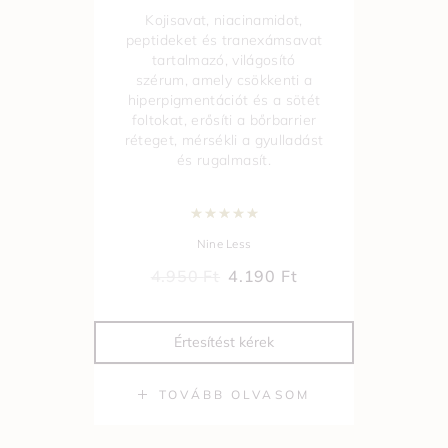
Kojisavat, niacinamidot,
peptideket és tranexámsavat
tartalmazó, világosító
szérum, amely
csökkenti a
hiperpigmentációt és a sötét
foltokat,
erősíti a bőrbarrier
réteget, mérsékli a gyulladást
és rugalmasít.
Értékelés:
5.00
/ 5
Nine Less
4.950
Ft
4.190
Ft
Értesítést kérek
TOVÁBB OLVASOM