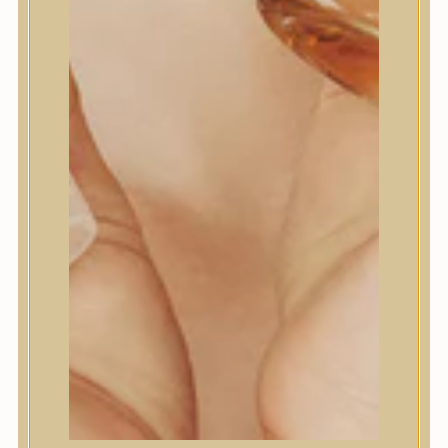
medicube
5.990
Ft
KOSÁRBA TESZEM
ÚJ