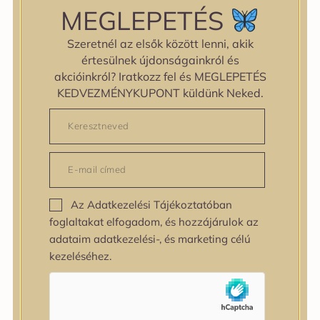
MEGLEPETÉS
Szeretnél az elsők között lenni, akik
KOJIC ACID TURMERIC
értesülnek újdonságainkról és
NIACINAMIDE SERUM
akcióinkról? Iratkozz fel és MEGLEPETÉS
KEDVEZMÉNYKUPONT küldünk Neked.
Ragyogásfokozó szérum
kojisavval, kurkumával és
niacinamiddal az
egyenletesebb bőrtónusért
és a hidratált bőrbarrier
támogatásáért.
Az Adatkezelési Tájékoztatóban
medicube
foglaltakat elfogadom, és hozzájárulok az
adataim adatkezelési-, és marketing célú
6.750
Ft
kezeléséhez.
KOSÁRBA TESZEM