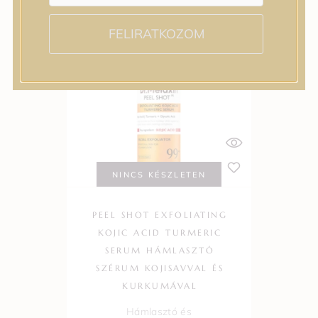
FELIRATKOZOM
NINCS KÉSZLETEN
PEEL SHOT EXFOLIATING
KOJIC ACID TURMERIC
SERUM HÁMLASZTÓ
SZÉRUM KOJISAVVAL ÉS
KURKUMÁVAL
Hámlasztó és