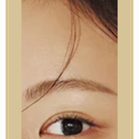
MIND A(Z) 7 TALÁLAT MEGJELENÍTVE
SZŰRŐ
RENDEZÉS LEGÚJABB ALAPJÁN
ÚJ
KOJIC ACID TURMERIC
NIGHT WRAPPING MASK