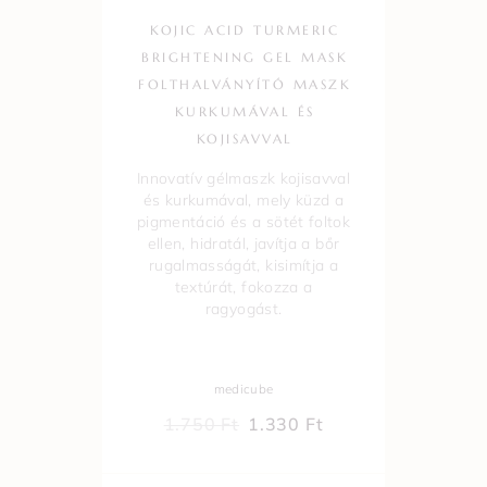
KOJIC ACID TURMERIC
BRIGHTENING GEL MASK
FOLTHALVÁNYÍTÓ MASZK
KURKUMÁVAL ÉS
KOJISAVVAL
Innovatív gélmaszk kojisavval
és kurkumával, mely küzd a
pigmentáció és a sötét foltok
ellen, hidratál, javítja a bőr
rugalmasságát, kisimítja a
textúrát, fokozza a
ragyogást.
medicube
1.750
Ft
1.330
Ft