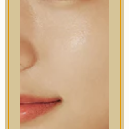
ÉJSZAKAI
RAGYOGÁSFOKOZÓ
MASZK
Éjszakai ragyogásfokozó
maszk kojisavval, kurkumával
és kollagénnel a hidratáltabb,
simább és egyenletesebb
bőrképért.
medicube
7.190
Ft
KOSÁRBA TESZEM
ÚJ