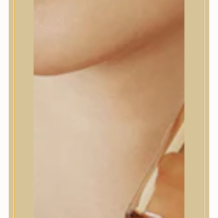
KOJIC ACID TURMERIC
RESURFACING TONER
TEXTÚRAJAVÍTÓ TONIK
KOJISAVVAL
Textúrajavító toner kojisavval,
kurkumával, glikolsavval és
niacinamiddal a simább,
ragyogóbb bőrképért arcra és
testre.