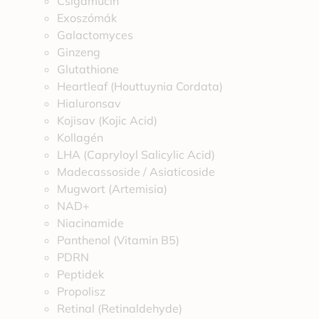
Csigamucin
Exoszómák
Galactomyces
Ginzeng
Glutathione
Heartleaf (Houttuynia Cordata)
Hialuronsav
Kojisav (Kojic Acid)
Kollagén
LHA (Capryloyl Salicylic Acid)
Madecassoside / Asiaticoside
Mugwort (Artemisia)
NAD+
Niacinamide
Panthenol (Vitamin B5)
PDRN
Peptidek
Propolisz
Retinal (Retinaldehyde)