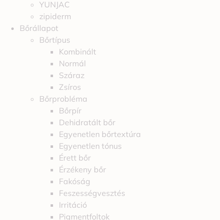
YUNJAC
zipiderm
Bőrállapot
Bőrtípus
Kombinált
Normál
Száraz
Zsíros
Bőrprobléma
Bőrpír
Dehidratált bőr
Egyenetlen bőrtextúra
Egyenetlen tónus
Érett bőr
Érzékeny bőr
Fakóság
Feszességvesztés
Irritáció
Pigmentfoltok