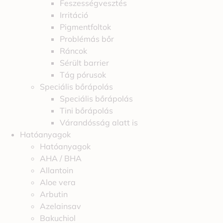
Feszességvesztés
Irritáció
Pigmentfoltok
Problémás bőr
Ráncok
Sérült barrier
Tág pórusok
Speciális bőrápolás
Speciális bőrápolás
Tini bőrápolás
Várandósság alatt is
Hatóanyagok
Hatóanyagok
AHA / BHA
Allantoin
Aloe vera
Arbutin
Azelainsav
Bakuchiol