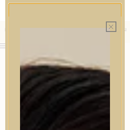
MAGYAR WEBÁRUHÁZ
MINDEN TERMÉK SAJÁT HAZAI RAKTÁRON
INGYENES SZÁLLÍTÁS 19.999 FT FELETT MAGYARORSZÁGRA
KÜLFÖLDRE IS SZÁLLÍTUNK - WE SHIP TO HR, IT, RO, SI
& SK