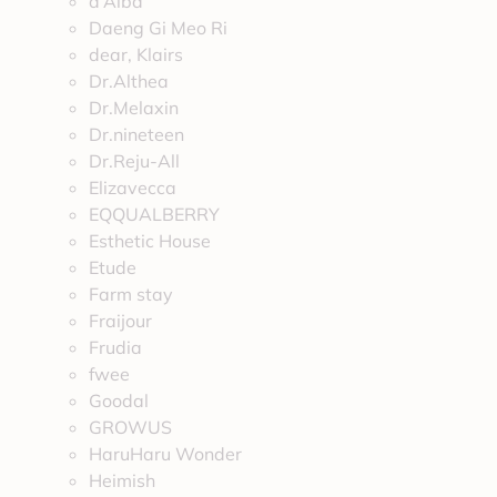
d’Alba
Daeng Gi Meo Ri
dear, Klairs
Dr.Althea
Dr.Melaxin
Dr.nineteen
Dr.Reju-All
Elizavecca
EQQUALBERRY
Esthetic House
Etude
Farm stay
Fraijour
Frudia
fwee
Goodal
GROWUS
HaruHaru Wonder
Heimish