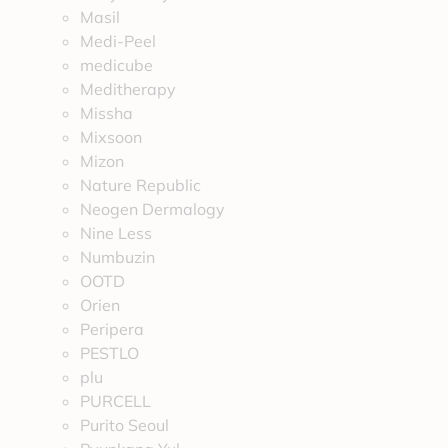
Masil
Medi-Peel
medicube
Meditherapy
Missha
Mixsoon
Mizon
Nature Republic
Neogen Dermalogy
Nine Less
Numbuzin
OOTD
Orien
Peripera
PESTLO
plu
PURCELL
Purito Seoul