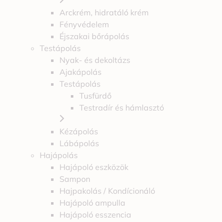
Arckrém, hidratáló krém
Fényvédelem
Éjszakai bőrápolás
Testápolás
Nyak- és dekoltázs
Ajakápolás
Testápolás
Tusfürdő
Testradír és hámlasztó
Kézápolás
Lábápolás
Hajápolás
Hajápoló eszközök
Sampon
Hajpakolás / Kondícionáló
Hajápoló ampulla
Hajápoló esszencia