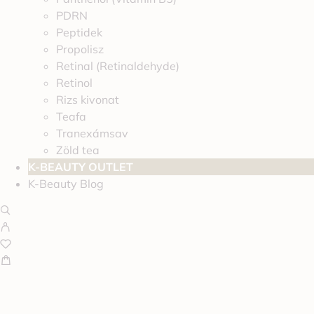
PDRN
Peptidek
Propolisz
Retinal (Retinaldehyde)
Retinol
Rizs kivonat
Teafa
Tranexámsav
Zöld tea
K-BEAUTY OUTLET
K-Beauty Blog