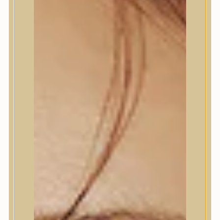
Termékek
Termékek
Trendi
Bőrápolás
Bőrápolás
Arctisztító
Hámlasztó
Tonik, Tonerpárna, Arcpermet
Esszencia
Szérum, ampulla
Fátyolmaszk, maszk
Szemkörnyékápoló
Szemkörnyékápoló
Szempillaszérum
Arckrém, hidratáló krém
Fényvédelem
Éjszakai bőrápolás
Testápolás
Testápolás