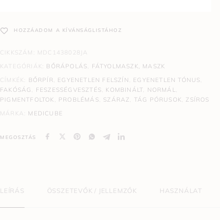
HOZZÁADOM A KÍVÁNSÁGLISTÁHOZ
CIKKSZÁM:
MDC1438028JA
KATEGÓRIÁK:
BŐRÁPOLÁS
,
FÁTYOLMASZK, MASZK
CÍMKÉK:
BŐRPÍR
,
EGYENETLEN FELSZÍN
,
EGYENETLEN TÓNUS
,
FAKÓSÁG
,
FESZESSÉGVESZTÉS
,
KOMBINÁLT
,
NORMÁL
,
PIGMENTFOLTOK
,
PROBLÉMÁS
,
SZÁRAZ
,
TÁG PÓRUSOK
,
ZSÍROS
MÁRKA:
MEDICUBE
MEGOSZTÁS
LEÍRÁS
ÖSSZETEVŐK / JELLEMZŐK
HASZNÁLAT