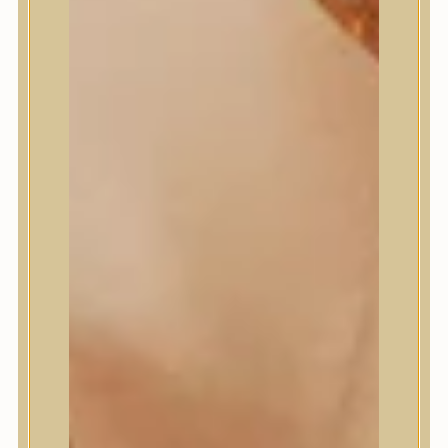
Masil
Medi-Peel
medicube
Meditherapy
Missha
Mixsoon
Mizon
Nature Republic
Neogen Dermalogy
Nine Less
Numbuzin
OOTD
Orien
Peripera
PESTLO
plu
PURCELL
Purito Seoul
Pyunkang Yul