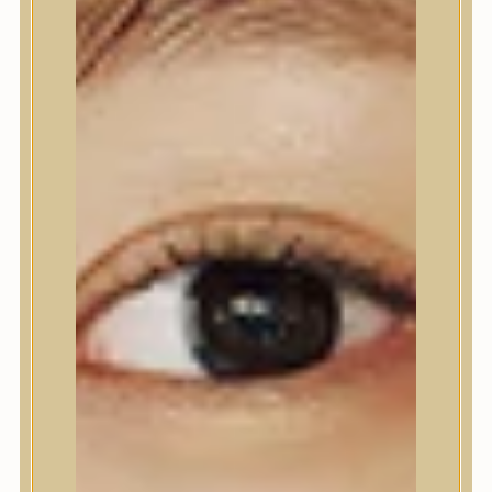
Nyak- és dekoltázs
Ajakápolás
Testápolás
Testápolás
Tusfürdő
Testradír és hámlasztó
Kézápolás
Lábápolás
Hajápolás
Hajápolás
Hajápoló eszközök
Sampon
Hajpakolás / Kondícionáló
Hajápoló ampulla
Hajápoló esszencia
Hajolaj
Fejbőrápolás
Makeup
Makeup