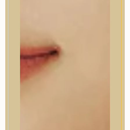
A’Pieu
Abib
AMPLE:N
Anlan
ANUA
APLB
APRILSKIN
Arencia
Aromatica
AXIS-Y
Beauty of Joseon
Biodance
By Wishtrend
Celimax
Centellian24
CLIO
Colorkey
Cosrx
d’Alba