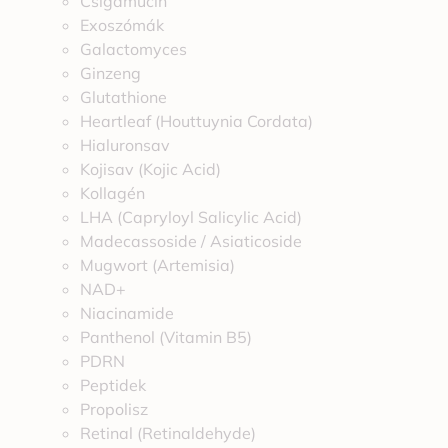
Csigamucin
Exoszómák
Galactomyces
Ginzeng
Glutathione
Heartleaf (Houttuynia Cordata)
Hialuronsav
Kojisav (Kojic Acid)
Kollagén
LHA (Capryloyl Salicylic Acid)
Madecassoside / Asiaticoside
Mugwort (Artemisia)
NAD+
Niacinamide
Panthenol (Vitamin B5)
PDRN
Peptidek
Propolisz
Retinal (Retinaldehyde)