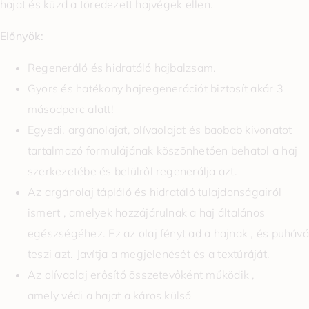
hajat és küzd a töredezett hajvégek ellen.
Előnyök:
Regeneráló és hidratáló hajbalzsam.
Gyors és hatékony hajregenerációt biztosít akár 3
másodperc alatt!
Egyedi, argánolajat, olívaolajat és baobab kivonatot
tartalmazó formulájának köszönhetően behatol a haj
szerkezetébe és belülről regenerálja azt.
Az argánolaj tápláló és hidratáló tulajdonságairól
ismert , amelyek hozzájárulnak a haj általános
egészségéhez. Ez az olaj fényt ad a hajnak , és puhává
teszi azt. Javítja a megjelenését és a textúráját.
Az olívaolaj erősítő összetevőként működik ,
amely védi a hajat a káros külső