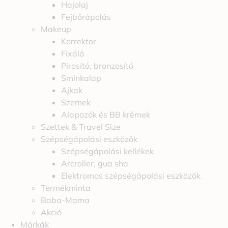
Hajolaj
Fejbőrápolás
Makeup
Korrektor
Fixáló
Pirosító, bronzosító
Sminkalap
Ajkak
Szemek
Alapozók és BB krémek
Szettek & Travel Size
Szépségápolási eszközök
Szépségápolási kellékek
Arcroller, gua sha
Elektromos szépségápolási eszközök
Termékminta
Baba-Mama
Akció
Márkák