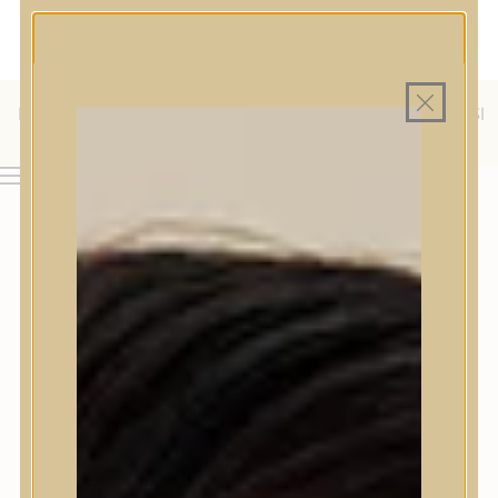
MAGYAR WEBÁRUHÁZ
MINDEN TERMÉK SAJÁT HAZAI RAKTÁRON
INGYENES SZÁLLÍTÁS 19.999 FT FELETT MAGYARORSZÁGRA
KÜLFÖLDRE IS SZÁLLÍTUNK - WE SHIP TO HR, IT, RO, SI
& SK