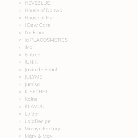
HEVEBLUE
House of Dohwa
House of Hur
I Dew Care
I’m From
id PLACOSMETICS
ilso
Isntree
iUNIK
Javin de Seoul
JULYME
Jumiso
K-SECRET
Kaine
KLAVUU
La’dor
LalaRecipe
Ma:nyo Factory
Máry & May