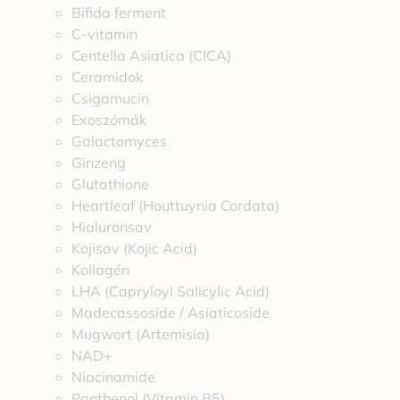
Bifida ferment
C-vitamin
Centella Asiatica (CICA)
Ceramidok
Csigamucin
Exoszómák
Galactomyces
Ginzeng
Glutathione
Heartleaf (Houttuynia Cordata)
Hialuronsav
Kojisav (Kojic Acid)
Kollagén
LHA (Capryloyl Salicylic Acid)
Madecassoside / Asiaticoside
Mugwort (Artemisia)
NAD+
Niacinamide
Panthenol (Vitamin B5)