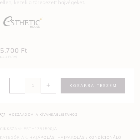
ellen, kezeli a töredezett hajvégeket.
5.700
Ft
(11,4 Ft / ml)
KOSÁRBA TESZEM
HOZZÁADOM A KÍVÁNSÁGLISTÁHOZ
CIKKSZÁM:
ESTH1351500JA
KATEGÓRIÁK:
HAJÁPOLÁS
,
HAJPAKOLÁS / KONDÍCIONÁLÓ