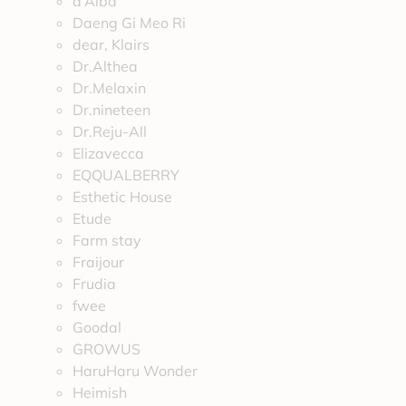
d’Alba
Daeng Gi Meo Ri
dear, Klairs
Dr.Althea
Dr.Melaxin
Dr.nineteen
Dr.Reju-All
Elizavecca
EQQUALBERRY
Esthetic House
Etude
Farm stay
Fraijour
Frudia
fwee
Goodal
GROWUS
HaruHaru Wonder
Heimish