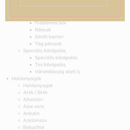
Feszességvesztés
Irritáció
Pigmentfoltok
Problémás bőr
Ráncok
Sérült barrier
Tág pórusok
Speciális bőrápolás
Speciális bőrápolás
Tini bőrápolás
Várandósság alatt is
Hatóanyagok
Hatóanyagok
AHA / BHA
Allantoin
Aloe vera
Arbutin
Azelainsav
Bakuchiol