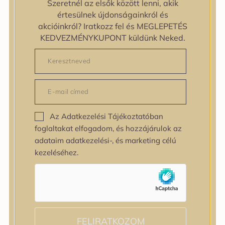
Szeretnél az elsők között lenni, akik
zipiderm
értesülnek újdonságainkról és
Bőrállapot
akcióinkról? Iratkozz fel és MEGLEPETÉS
Bőrállapot
KEDVEZMÉNYKUPONT küldünk Neked.
Bőrtípus
Bőrtípus
Kombinált
Normál
Száraz
Zsíros
Az Adatkezelési Tájékoztatóban
Bőrprobléma
foglaltakat elfogadom, és hozzájárulok az
Bőrprobléma
adataim adatkezelési-, és marketing célú
Bőrpír
kezeléséhez.
Dehidratált bőr
Egyenetlen bőrtextúra
Egyenetlen tónus
Érett bőr
Érzékeny bőr
Fakóság
FELIRATKOZOM