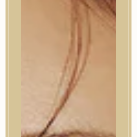
Termékek
Termékek
Trendi
Bőrápolás
Bőrápolás
Arctisztító
Hámlasztó
Tonik, Tonerpárna, Arcpermet
Esszencia
Szérum, ampulla
Fátyolmaszk, maszk
Szemkörnyékápoló
Szemkörnyékápoló
Szempillaszérum
Arckrém, hidratáló krém
Fényvédelem
Éjszakai bőrápolás
Testápolás
Testápolás