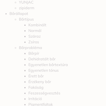
YUNJAC
zipiderm
Bőrállapot
Bőrtípus
Kombinált
Normál
Száraz
Zsíros
Bőrprobléma
Bőrpír
Dehidratált bőr
Egyenetlen bőrtextúra
Egyenetlen tónus
Érett bőr
Érzékeny bőr
Fakóság
Feszességvesztés
Irritáció
Pigmentfoltok