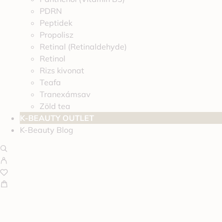
PDRN
Peptidek
Propolisz
Retinal (Retinaldehyde)
Retinol
Rizs kivonat
Teafa
Tranexámsav
Zöld tea
K-BEAUTY OUTLET
K-Beauty Blog