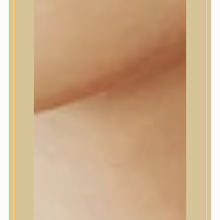
Daeng Gi Meo Ri
dear, Klairs
Dr.Althea
Dr.Melaxin
Dr.nineteen
Dr.Reju-All
Elizavecca
EQQUALBERRY
Esthetic House
Etude
Farm stay
Fraijour
Frudia
fwee
Goodal
GROWUS
HaruHaru Wonder
Heimish
HEVEBLUE