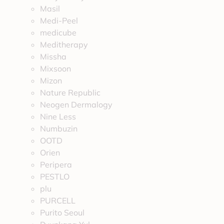
Masil
Medi-Peel
medicube
Meditherapy
Missha
Mixsoon
Mizon
Nature Republic
Neogen Dermalogy
Nine Less
Numbuzin
OOTD
Orien
Peripera
PESTLO
plu
PURCELL
Purito Seoul