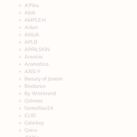
A’Pieu
Abib
AMPLE:N
Anlan
ANUA
APLB
APRILSKIN
Arencia
Aromatica
AXIS-Y
Beauty of Joseon
Biodance
By Wishtrend
Celimax
Centellian24
CLIO
Colorkey
Cosrx