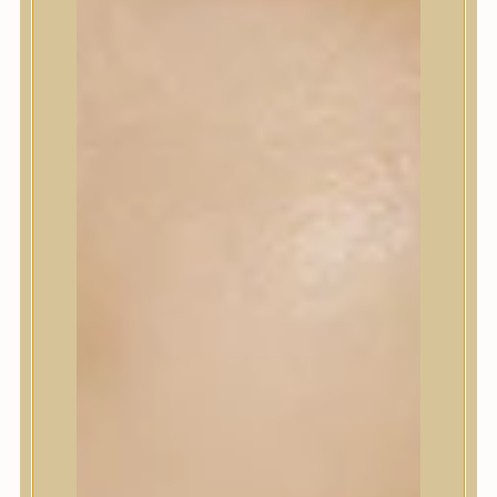
Korrektor
Fixáló
Pirosító, bronzosító
Sminkalap
Ajkak
Szemek
Alapozók és BB krémek
Szettek & Travel Size
Szépségápolási eszközök
Szépségápolási eszközök
Szépségápolási kellékek
Arcroller, gua sha
Elektromos szépségápolási eszközök
Termékminta
Baba-Mama
Akció
Márkák
Márkák