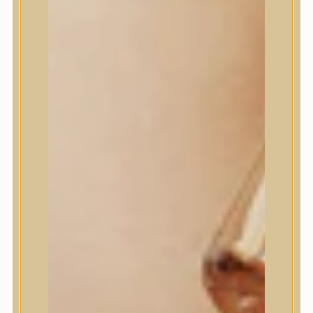
House of Dohwa
House of Hur
I Dew Care
I’m From
id PLACOSMETICS
ilso
Isntree
iUNIK
Javin de Seoul
JULYME
Jumiso
K-SECRET
Kaine
KLAVUU
La’dor
LalaRecipe
Ma:nyo Factory
Máry & May