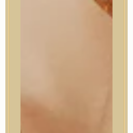
Masil
Medi-Peel
medicube
Meditherapy
Missha
Mixsoon
Mizon
Nature Republic
Neogen Dermalogy
Nine Less
Numbuzin
OOTD
Orien
Peripera
PESTLO
plu
PURCELL
Purito Seoul
Pyunkang Yul