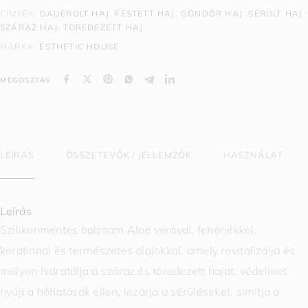
CÍMKÉK:
DAUEROLT HAJ
,
FESTETT HAJ
,
GÖNDÖR HAJ
,
SÉRÜLT HAJ
,
SZÁRAZ HAJ
,
TÖREDEZETT HAJ
MÁRKA:
ESTHETIC HOUSE
MEGOSZTÁS
LEÍRÁS
ÖSSZETEVŐK / JELLEMZŐK
HASZNÁLAT
Leírás
Szilikonmentes balzsam Aloe verával, fehérjékkel,
keratinnal és természetes olajokkal, amely revitalizálja és
mélyen hidratálja a száraz és töredezett hajat, védelmet
nyújt a hőhatások ellen, lezárja a sérüléseket, simítja a