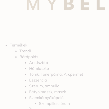
Termékek
Trendi
Bőrápolás
Arctisztító
Hámlasztó
Tonik, Tonerpárna, Arcpermet
Esszencia
Szérum, ampulla
Fátyolmaszk, maszk
Szemkörnyékápoló
Szempillaszérum