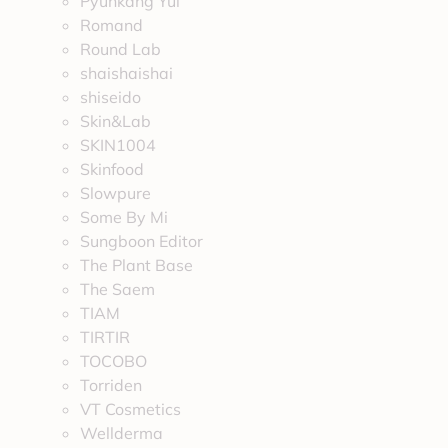
Pyunkang Yul
Romand
Round Lab
shaishaishai
shiseido
Skin&Lab
SKIN1004
Skinfood
Slowpure
Some By Mi
Sungboon Editor
The Plant Base
The Saem
TIAM
TIRTIR
TOCOBO
Torriden
VT Cosmetics
Wellderma