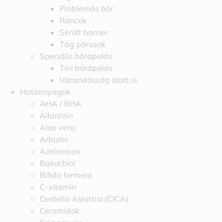
Problémás bőr
Ráncok
Sérült barrier
Tág pórusok
Speciális bőrápolás
Tini bőrápolás
Várandósság alatt is
Hatóanyagok
AHA / BHA
Allantoin
Aloe vera
Arbutin
Azelainsav
Bakuchiol
Bifida ferment
C-vitamin
Centella Asiatica (CICA)
Ceramidok