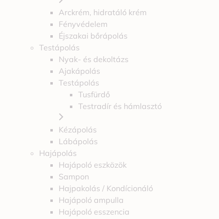
Arckrém, hidratáló krém
Fényvédelem
Éjszakai bőrápolás
Testápolás
Nyak- és dekoltázs
Ajakápolás
Testápolás
Tusfürdő
Testradír és hámlasztó
Kézápolás
Lábápolás
Hajápolás
Hajápoló eszközök
Sampon
Hajpakolás / Kondícionáló
Hajápoló ampulla
Hajápoló esszencia