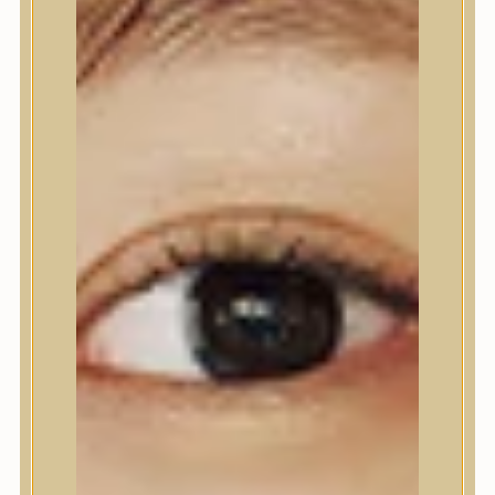
Nyak- és dekoltázs
Ajakápolás
Testápolás
Testápolás
Tusfürdő
Testradír és hámlasztó
Kézápolás
Lábápolás
Hajápolás
Hajápolás
Hajápoló eszközök
Sampon
Hajpakolás / Kondícionáló
Hajápoló ampulla
Hajápoló esszencia
Hajolaj
Fejbőrápolás
Makeup
Makeup