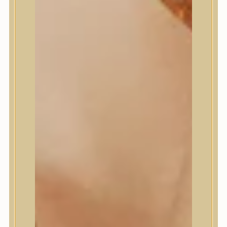
Masil
Medi-Peel
medicube
Meditherapy
Missha
Mixsoon
Mizon
Nature Republic
Neogen Dermalogy
Nine Less
Numbuzin
OOTD
Orien
Peripera
PESTLO
plu
PURCELL
Purito Seoul
Pyunkang Yul