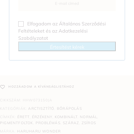
Elfogadom az
Általános Szerződési
Feltételeket
és az
Adatkezelési
Szabályzatot
Értesítést kérek
HOZZÁADOM A KÍVÁNSÁGLISTÁHOZ
CIKKSZÁM:
HHW073150JA
KATEGÓRIÁK:
ARCTISZTÍTÓ
,
BŐRÁPOLÁS
CÍMKÉK:
ÉRETT
,
ÉRZÉKENY
,
KOMBINÁLT
,
NORMÁL
,
PIGMENTFOLTOK
,
PROBLÉMÁS
,
SZÁRAZ
,
ZSÍROS
MÁRKA:
HARUHARU WONDER