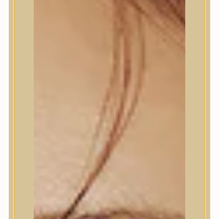
Termékek
Termékek
Trendi
Bőrápolás
Bőrápolás
Arctisztító
Hámlasztó
Tonik, Tonerpárna, Arcpermet
Esszencia
Szérum, ampulla
Fátyolmaszk, maszk
Szemkörnyékápoló
Szemkörnyékápoló
Szempillaszérum
Arckrém, hidratáló krém
Fényvédelem
Éjszakai bőrápolás
Testápolás
Testápolás