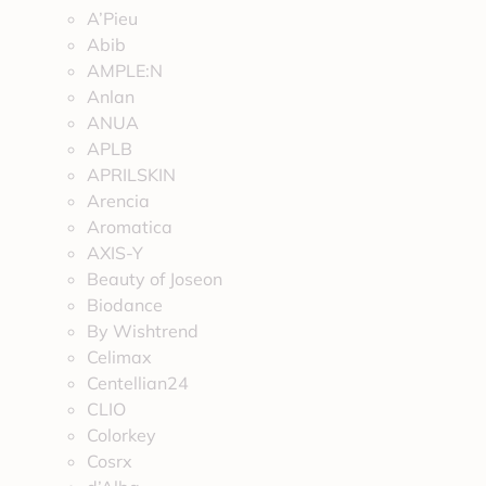
A’Pieu
Abib
AMPLE:N
Anlan
ANUA
APLB
APRILSKIN
Arencia
Aromatica
AXIS-Y
Beauty of Joseon
Biodance
By Wishtrend
Celimax
Centellian24
CLIO
Colorkey
Cosrx