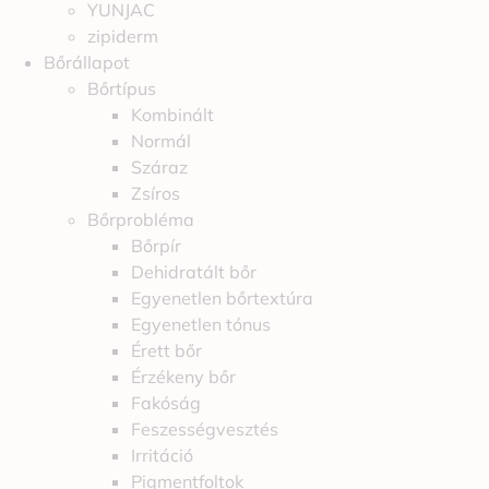
YUNJAC
zipiderm
Bőrállapot
Bőrtípus
Kombinált
Normál
Száraz
Zsíros
Bőrprobléma
Bőrpír
Dehidratált bőr
Egyenetlen bőrtextúra
Egyenetlen tónus
Érett bőr
Érzékeny bőr
Fakóság
Feszességvesztés
Irritáció
Pigmentfoltok