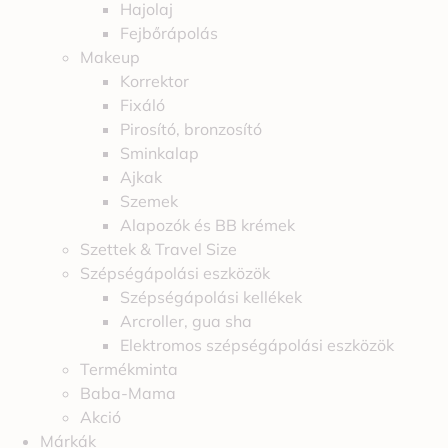
Hajolaj
Fejbőrápolás
Makeup
Korrektor
Fixáló
Pirosító, bronzosító
Sminkalap
Ajkak
Szemek
Alapozók és BB krémek
Szettek & Travel Size
Szépségápolási eszközök
Szépségápolási kellékek
Arcroller, gua sha
Elektromos szépségápolási eszközök
Termékminta
Baba-Mama
Akció
Márkák