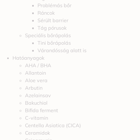
Problémás bőr
Ráncok
Sérült barrier
Tág pórusok
Speciális bőrápolás
Tini bőrápolás
Várandósság alatt is
Hatóanyagok
AHA / BHA
Allantoin
Aloe vera
Arbutin
Azelainsav
Bakuchiol
Bifida ferment
C-vitamin
Centella Asiatica (CICA)
Ceramidok