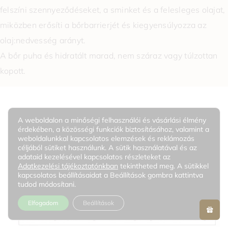
felszíni szennyeződéseket, a sminket és a felesleges olajat,
miközben erősíti a bőrbarrierjét és kiegyensúlyozza az
olaj:nedvesség arányt.
A bőr puha és hidratált marad, nem száraz vagy túlzottan
kopott.
A weboldalon a minőségi felhasználói és vásárlási élmény
érdekében, a közösségi funkciók biztosításához, valamint a
weboldalunkkal kapcsolatos elemzések és reklámozás
céljából sütiket használunk. A sütik használatával és az
adataid kezelésével kapcsolatos részleteket az
Adatkezelési tájékoztatónkban
tekintheted meg. A sütikkel
kapcsolatos beállításaidat a Beállítások gombra kattintva
tudod módosítani.
Elfogadom
Beállítások