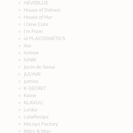
HEVEBLUE
House of Dohwa
House of Hur
I Dew Care
I’m From
id PLACOSMETICS
ilso
Isntree
iUNIK
Javin de Seoul
JULYME
Jumiso
K-SECRET
Kaine
KLAVUU
La’dor
LalaRecipe
Ma:nyo Factory
Máry & May