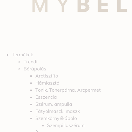
Termékek
Trendi
Bőrápolás
Arctisztító
Hámlasztó
Tonik, Tonerpárna, Arcpermet
Esszencia
Szérum, ampulla
Fátyolmaszk, maszk
Szemkörnyékápoló
Szempillaszérum