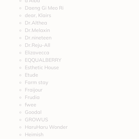
d’Alba
Daeng Gi Meo Ri
dear, Klairs
Dr.Althea
Dr.Melaxin
Dr.nineteen
Dr.Reju-All
Elizavecca
EQQUALBERRY
Esthetic House
Etude
Farm stay
Fraijour
Frudia
fwee
Goodal
GROWUS
HaruHaru Wonder
Heimish