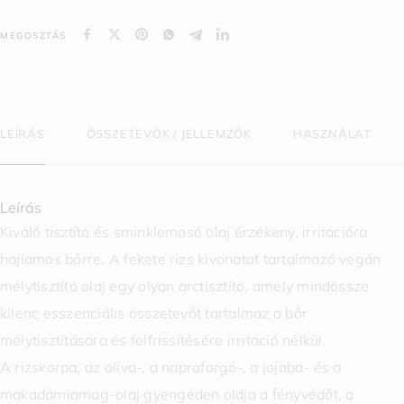
MEGOSZTÁS
LEÍRÁS
ÖSSZETEVŐK / JELLEMZŐK
HASZNÁLAT
Leírás
Kiváló tisztító és sminklemosó olaj érzékeny, irritációra
hajlamos bőrre. A fekete rizs kivonatot tartalmazó vegán
mélytisztító olaj egy olyan arctisztító, amely mindössze
kilenc esszenciális összetevőt tartalmaz a bőr
mélytisztítására és felfrissítésére irritáció nélkül.
A rizskorpa, az olíva-, a napraforgó-, a jojoba- és a
makadámiamag-olaj gyengéden oldja a fényvédőt, a