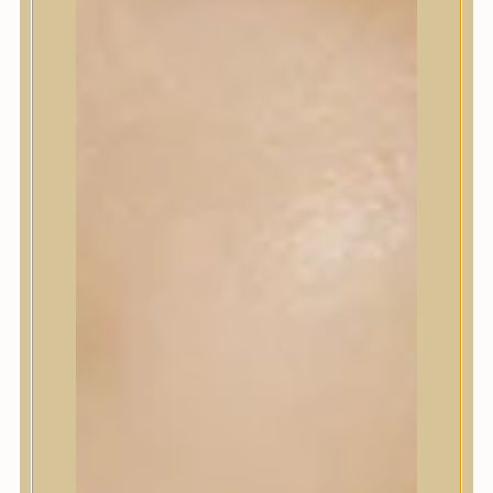
Korrektor
Fixáló
Pirosító, bronzosító
Sminkalap
Ajkak
Szemek
Alapozók és BB krémek
Szettek & Travel Size
Szépségápolási eszközök
Szépségápolási eszközök
Szépségápolási kellékek
Arcroller, gua sha
Elektromos szépségápolási eszközök
Termékminta
Baba-Mama
Akció
Márkák
Márkák