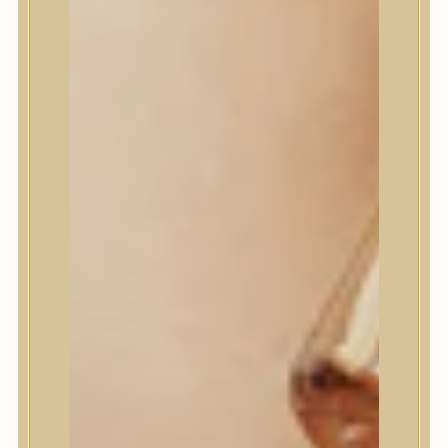
House of Dohwa
House of Hur
I Dew Care
I’m From
id PLACOSMETICS
ilso
Isntree
iUNIK
Javin de Seoul
JULYME
Jumiso
K-SECRET
Kaine
KLAVUU
La’dor
LalaRecipe
Ma:nyo Factory
Máry & May