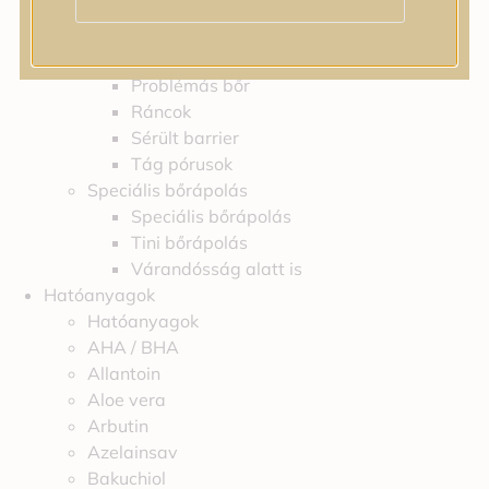
Feszességvesztés
Irritáció
Pigmentfoltok
Problémás bőr
Ráncok
Sérült barrier
Tág pórusok
Speciális bőrápolás
Speciális bőrápolás
Tini bőrápolás
Várandósság alatt is
Hatóanyagok
Hatóanyagok
AHA / BHA
Allantoin
Aloe vera
Arbutin
Azelainsav
Bakuchiol