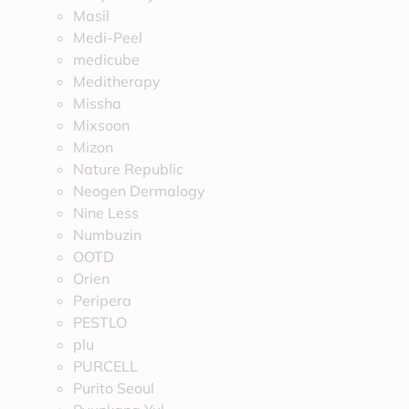
Masil
Medi-Peel
medicube
Meditherapy
Missha
Mixsoon
Mizon
Nature Republic
Neogen Dermalogy
Nine Less
Numbuzin
OOTD
Orien
Peripera
PESTLO
plu
PURCELL
Purito Seoul