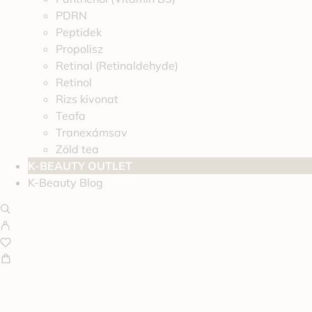
PDRN
Peptidek
Propolisz
Retinal (Retinaldehyde)
Retinol
Rizs kivonat
Teafa
Tranexámsav
Zöld tea
K-BEAUTY OUTLET
K-Beauty Blog