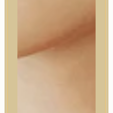
Daeng Gi Meo Ri
dear, Klairs
Dr.Althea
Dr.Melaxin
Dr.nineteen
Dr.Reju-All
Elizavecca
EQQUALBERRY
Esthetic House
Etude
Farm stay
Fraijour
Frudia
fwee
Goodal
GROWUS
HaruHaru Wonder
Heimish
HEVEBLUE