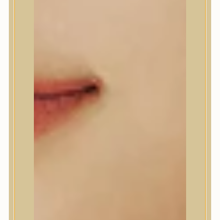
A’Pieu
Abib
AMPLE:N
Anlan
ANUA
APLB
APRILSKIN
Arencia
Aromatica
AXIS-Y
Beauty of Joseon
Biodance
By Wishtrend
Celimax
Centellian24
CLIO
Colorkey
Cosrx
d’Alba