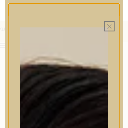
MAGYAR WEBÁRUHÁZ
MINDEN TERMÉK SAJÁT HAZAI RAKTÁRON
INGYENES SZÁLLÍTÁS 19.999 FT FELETT MAGYARORSZÁGRA
AJÁNDÉK TERMÉKMINTA MINDEN ARC-, TEST- VAGY
HAJÁPOLÓ KOZMETIKUM RENDELÉSHEZ