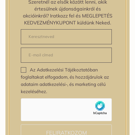
Szeretnél az elsők között lenni, akik
zipiderm
értesülnek újdonságainkról és
Bőrállapot
akcióinkról? Iratkozz fel és MEGLEPETÉS
Bőrállapot
KEDVEZMÉNYKUPONT küldünk Neked.
Bőrtípus
Bőrtípus
Kombinált
Normál
Száraz
Zsíros
Az Adatkezelési Tájékoztatóban
Bőrprobléma
foglaltakat elfogadom, és hozzájárulok az
Bőrprobléma
adataim adatkezelési-, és marketing célú
Bőrpír
kezeléséhez.
Dehidratált bőr
Egyenetlen bőrtextúra
Egyenetlen tónus
Érett bőr
Érzékeny bőr
Fakóság
FELIRATKOZOM