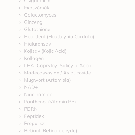
Csigamucin
Exoszómák
Galactomyces
Ginzeng
Glutathione
Heartleaf (Houttuynia Cordata)
Hialuronsav
Kojisav (Kojic Acid)
Kollagén
LHA (Capryloyl Salicylic Acid)
Madecassoside / Asiaticoside
Mugwort (Artemisia)
NAD+
Niacinamide
Panthenol (Vitamin B5)
PDRN
Peptidek
Propolisz
Retinal (Retinaldehyde)