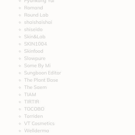
Pyunkang Yul
Romand
Round Lab
shaishaishai
shiseido
Skin&Lab
SKIN1004
Skinfood
Slowpure
Some By Mi
Sungboon Editor
The Plant Base
The Saem
TIAM
TIRTIR
TOCOBO
Torriden
VT Cosmetics
Wellderma