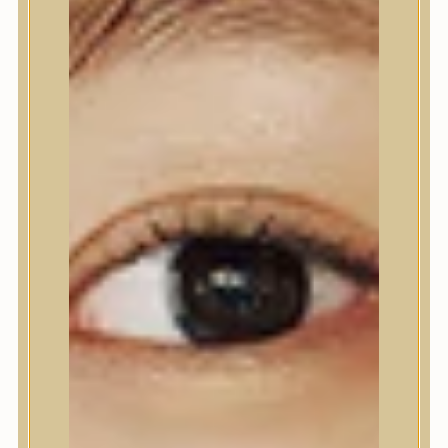
Nyak- és dekoltázs
Ajakápolás
Testápolás
Testápolás
Tusfürdő
Testradír és hámlasztó
Kézápolás
Lábápolás
Hajápolás
Hajápolás
Hajápoló eszközök
Sampon
Hajpakolás / Kondícionáló
Hajápoló ampulla
Hajápoló esszencia
Hajolaj
Fejbőrápolás
Makeup
Makeup