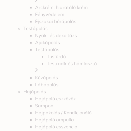
Arckrém, hidratáló krém
Fényvédelem
Éjszakai bőrápolás
Testápolás
Nyak- és dekoltázs
Ajakápolás
Testápolás
Tusfürdő
Testradír és hámlasztó
Kézápolás
Lábápolás
Hajápolás
Hajápoló eszközök
Sampon
Hajpakolás / Kondícionáló
Hajápoló ampulla
Hajápoló esszencia