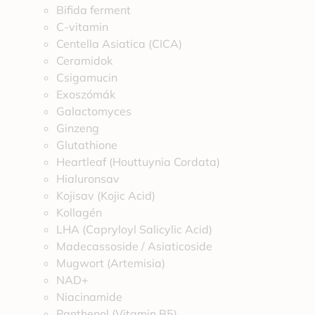
Bifida ferment
C-vitamin
Centella Asiatica (CICA)
Ceramidok
Csigamucin
Exoszómák
Galactomyces
Ginzeng
Glutathione
Heartleaf (Houttuynia Cordata)
Hialuronsav
Kojisav (Kojic Acid)
Kollagén
LHA (Capryloyl Salicylic Acid)
Madecassoside / Asiaticoside
Mugwort (Artemisia)
NAD+
Niacinamide
Panthenol (Vitamin B5)