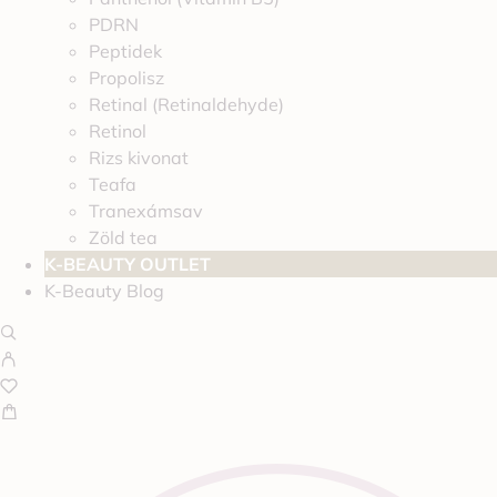
PDRN
Peptidek
Propolisz
Retinal (Retinaldehyde)
Retinol
Rizs kivonat
Teafa
Tranexámsav
Zöld tea
K-BEAUTY OUTLET
K-Beauty Blog