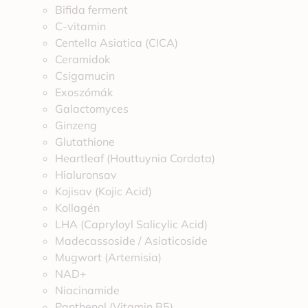
Bifida ferment
C-vitamin
Centella Asiatica (CICA)
Ceramidok
Csigamucin
Exoszómák
Galactomyces
Ginzeng
Glutathione
Heartleaf (Houttuynia Cordata)
Hialuronsav
Kojisav (Kojic Acid)
Kollagén
LHA (Capryloyl Salicylic Acid)
Madecassoside / Asiaticoside
Mugwort (Artemisia)
NAD+
Niacinamide
Panthenol (Vitamin B5)