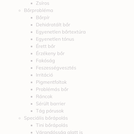
Zsíros
Bőrprobléma
Bőrpír
Dehidratált bőr
Egyenetlen bőrtextúra
Egyenetlen tónus
Érett bőr
Érzékeny bőr
Fakóság
Feszességvesztés
Irritáció
Pigmentfoltok
Problémás bőr
Ráncok
Sérült barrier
Tág pórusok
Speciális bőrápolás
Tini bőrápolás
Várandósság alatt is