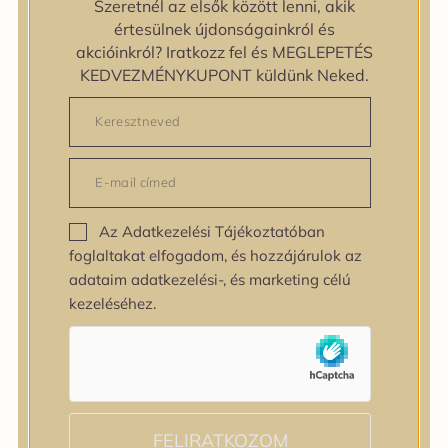
Szeretnél az elsők között lenni, akik
zipiderm
értesülnek újdonságainkról és
Bőrállapot
akcióinkról? Iratkozz fel és MEGLEPETÉS
Bőrállapot
KEDVEZMÉNYKUPONT küldünk Neked.
Bőrtípus
Bőrtípus
Kombinált
Normál
Száraz
Zsíros
Az Adatkezelési Tájékoztatóban
Bőrprobléma
foglaltakat elfogadom, és hozzájárulok az
Bőrprobléma
adataim adatkezelési-, és marketing célú
Bőrpír
kezeléséhez.
Dehidratált bőr
Egyenetlen bőrtextúra
Egyenetlen tónus
Érett bőr
Érzékeny bőr
Fakóság
FELIRATKOZOM