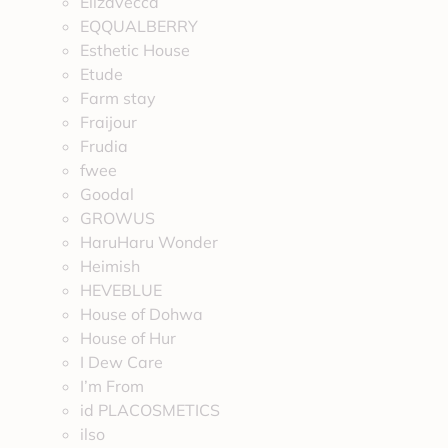
Elizavecca
EQQUALBERRY
Esthetic House
Etude
Farm stay
Fraijour
Frudia
fwee
Goodal
GROWUS
HaruHaru Wonder
Heimish
HEVEBLUE
House of Dohwa
House of Hur
I Dew Care
I’m From
id PLACOSMETICS
ilso