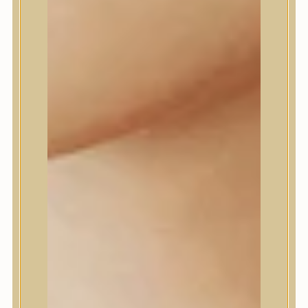
Daeng Gi Meo Ri
dear, Klairs
Dr.Althea
Dr.Melaxin
Dr.nineteen
Dr.Reju-All
Elizavecca
EQQUALBERRY
Esthetic House
Etude
Farm stay
Fraijour
Frudia
fwee
Goodal
GROWUS
HaruHaru Wonder
Heimish
HEVEBLUE