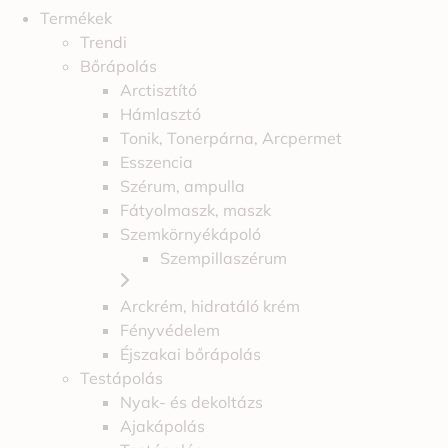
Termékek
Trendi
Bőrápolás
Arctisztító
Hámlasztó
Tonik, Tonerpárna, Arcpermet
Esszencia
Szérum, ampulla
Fátyolmaszk, maszk
Szemkörnyékápoló
Szempillaszérum
Arckrém, hidratáló krém
Fényvédelem
Éjszakai bőrápolás
Testápolás
Nyak- és dekoltázs
Ajakápolás