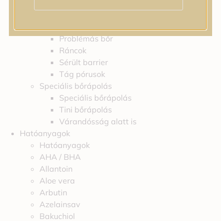
Feszességvesztés
Irritáció
Pigmentfoltok
Problémás bőr
Ráncok
Sérült barrier
Tág pórusok
Speciális bőrápolás
Speciális bőrápolás
Tini bőrápolás
Várandósság alatt is
Hatóanyagok
Hatóanyagok
AHA / BHA
Allantoin
Aloe vera
Arbutin
Azelainsav
Bakuchiol