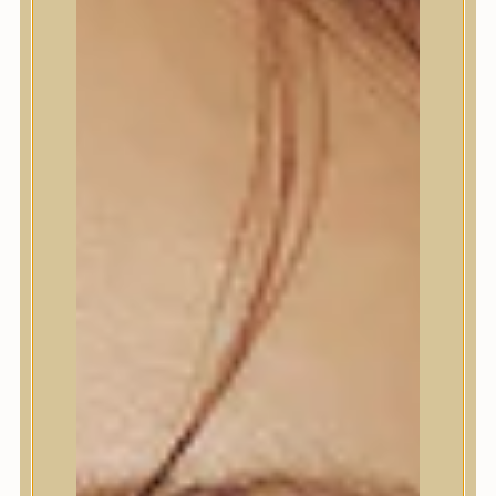
Termékek
Termékek
Trendi
Bőrápolás
Bőrápolás
Arctisztító
Hámlasztó
Tonik, Tonerpárna, Arcpermet
Esszencia
Szérum, ampulla
Fátyolmaszk, maszk
Szemkörnyékápoló
Szemkörnyékápoló
Szempillaszérum
Arckrém, hidratáló krém
Fényvédelem
Éjszakai bőrápolás
Testápolás
Testápolás