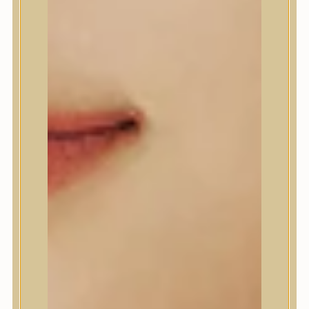
A’Pieu
Abib
AMPLE:N
Anlan
ANUA
APLB
APRILSKIN
Arencia
Aromatica
AXIS-Y
Beauty of Joseon
Biodance
By Wishtrend
Celimax
Centellian24
CLIO
Colorkey
Cosrx
d’Alba