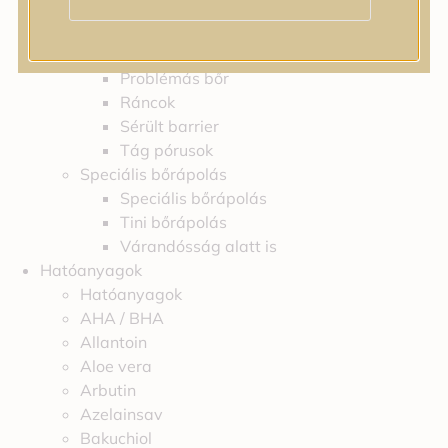
Feszességvesztés
Irritáció
Pigmentfoltok
Problémás bőr
Ráncok
Sérült barrier
Tág pórusok
Speciális bőrápolás
Speciális bőrápolás
Tini bőrápolás
Várandósság alatt is
Hatóanyagok
Hatóanyagok
AHA / BHA
Allantoin
Aloe vera
Arbutin
Azelainsav
Bakuchiol