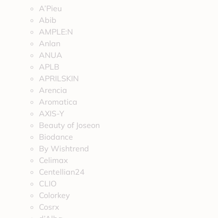
A’Pieu
Abib
AMPLE:N
Anlan
ANUA
APLB
APRILSKIN
Arencia
Aromatica
AXIS-Y
Beauty of Joseon
Biodance
By Wishtrend
Celimax
Centellian24
CLIO
Colorkey
Cosrx