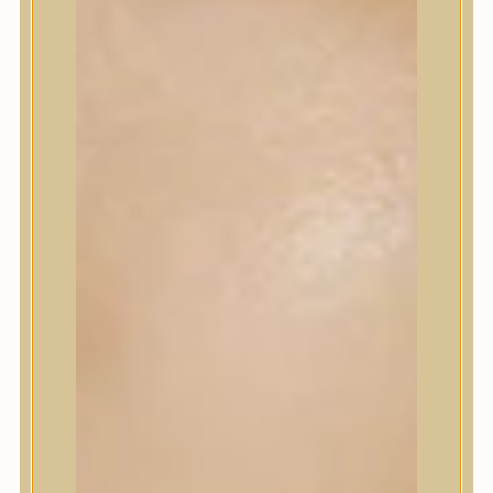
Korrektor
Fixáló
Pirosító, bronzosító
Sminkalap
Ajkak
Szemek
Alapozók és BB krémek
Szettek & Travel Size
Szépségápolási eszközök
Szépségápolási eszközök
Szépségápolási kellékek
Arcroller, gua sha
Elektromos szépségápolási eszközök
Termékminta
Baba-Mama
Akció
Márkák
Márkák