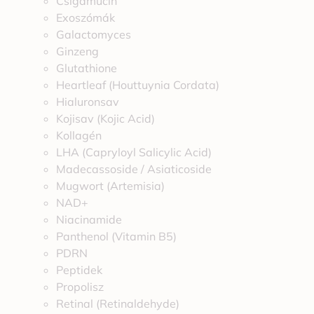
Csigamucin
Exoszómák
Galactomyces
Ginzeng
Glutathione
Heartleaf (Houttuynia Cordata)
Hialuronsav
Kojisav (Kojic Acid)
Kollagén
LHA (Capryloyl Salicylic Acid)
Madecassoside / Asiaticoside
Mugwort (Artemisia)
NAD+
Niacinamide
Panthenol (Vitamin B5)
PDRN
Peptidek
Propolisz
Retinal (Retinaldehyde)