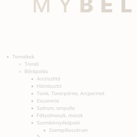
Termékek
Trendi
Bőrápolás
Arctisztító
Hámlasztó
Tonik, Tonerpárna, Arcpermet
Esszencia
Szérum, ampulla
Fátyolmaszk, maszk
Szemkörnyékápoló
Szempillaszérum