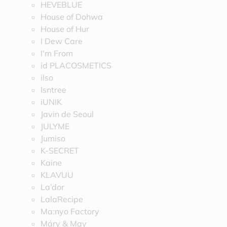
HEVEBLUE
House of Dohwa
House of Hur
I Dew Care
I’m From
id PLACOSMETICS
ilso
Isntree
iUNIK
Javin de Seoul
JULYME
Jumiso
K-SECRET
Kaine
KLAVUU
La’dor
LalaRecipe
Ma:nyo Factory
Máry & May