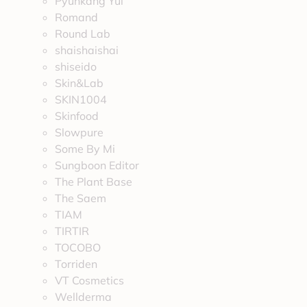
Pyunkang Yul
Romand
Round Lab
shaishaishai
shiseido
Skin&Lab
SKIN1004
Skinfood
Slowpure
Some By Mi
Sungboon Editor
The Plant Base
The Saem
TIAM
TIRTIR
TOCOBO
Torriden
VT Cosmetics
Wellderma