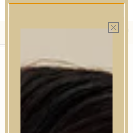
MAGYAR WEBÁRUHÁZ
MINDEN TERMÉK SAJÁT HAZAI RAKTÁRON
INGYENES SZÁLLÍTÁS 19.999 FT FELETT MAGYARORSZÁGRA
KÜLFÖLDRE IS SZÁLLÍTUNK - WE SHIP TO HR, IT, RO, SI
& SK