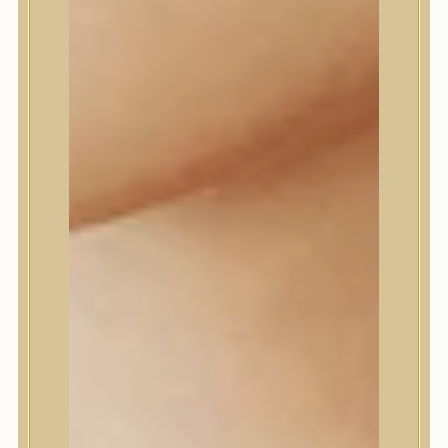
Daeng Gi Meo Ri
dear, Klairs
Dr.Althea
Dr.Melaxin
Dr.nineteen
Dr.Reju-All
Elizavecca
EQQUALBERRY
Esthetic House
Etude
Farm stay
Fraijour
Frudia
fwee
Goodal
GROWUS
HaruHaru Wonder
Heimish
HEVEBLUE