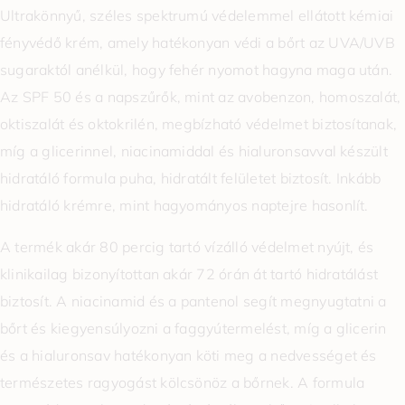
Ultrakönnyű,
széles spektrumú védelemmel ellátott kémiai
fényvédő krém, amely hatékonyan védi a bőrt az UVA/UVB
sugaraktól anélkül, hogy fehér nyomot hagyna maga után.
Az SPF 50 és a napszűrők, mint az avobenzon, homoszalát,
oktiszalát és oktokrilén, megbízható védelmet biztosítanak,
míg a glicerinnel, niacinamiddal és hialuronsavval készült
hidratáló formula puha, hidratált felületet biztosít. Inkább
hidratáló krémre, mint hagyományos naptejre hasonlít.
A termék akár 80 percig tartó vízálló védelmet nyújt, és
klinikailag bizonyítottan akár 72 órán át tartó hidratálást
biztosít. A niacinamid és a pantenol segít megnyugtatni a
bőrt és kiegyensúlyozni a faggyútermelést, míg a glicerin
és a hialuronsav hatékonyan köti meg a nedvességet és
természetes ragyogást kölcsönöz a bőrnek. A formula