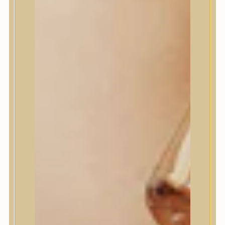
House of Dohwa
House of Hur
I Dew Care
I’m From
id PLACOSMETICS
ilso
Isntree
iUNIK
Javin de Seoul
JULYME
Jumiso
K-SECRET
Kaine
KLAVUU
La’dor
LalaRecipe
Ma:nyo Factory
Máry & May