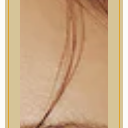
Termékek
Termékek
Trendi
Bőrápolás
Bőrápolás
Arctisztító
Hámlasztó
Tonik, Tonerpárna, Arcpermet
Esszencia
Szérum, ampulla
Fátyolmaszk, maszk
Szemkörnyékápoló
Szemkörnyékápoló
Szempillaszérum
Arckrém, hidratáló krém
Fényvédelem
Éjszakai bőrápolás
Testápolás
Testápolás