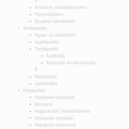
Arckrém, hidratáló krém
Fényvédelem
Éjszakai bőrápolás
Testápolás
Nyak- és dekoltázs
Ajakápolás
Testápolás
Tusfürdő
Testradír és hámlasztó
Kézápolás
Lábápolás
Hajápolás
Hajápoló eszközök
Sampon
Hajpakolás / Kondícionáló
Hajápoló ampulla
Hajápoló esszencia