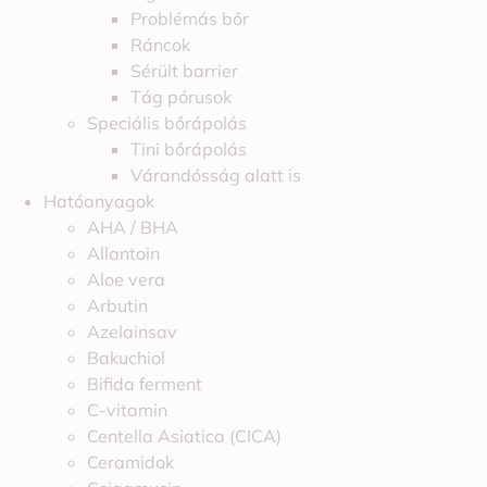
Problémás bőr
Ráncok
Sérült barrier
Tág pórusok
Speciális bőrápolás
Tini bőrápolás
Várandósság alatt is
Hatóanyagok
AHA / BHA
Allantoin
Aloe vera
Arbutin
Azelainsav
Bakuchiol
Bifida ferment
C-vitamin
Centella Asiatica (CICA)
Ceramidok