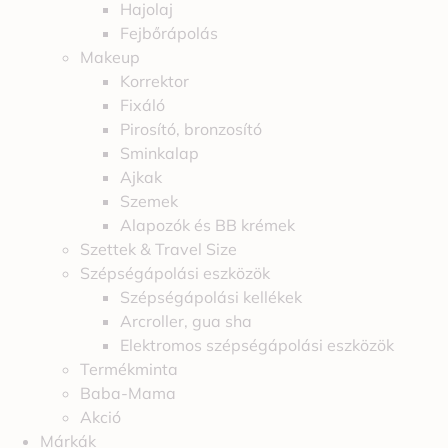
Hajolaj
Fejbőrápolás
Makeup
Korrektor
Fixáló
Pirosító, bronzosító
Sminkalap
Ajkak
Szemek
Alapozók és BB krémek
Szettek & Travel Size
Szépségápolási eszközök
Szépségápolási kellékek
Arcroller, gua sha
Elektromos szépségápolási eszközök
Termékminta
Baba-Mama
Akció
Márkák