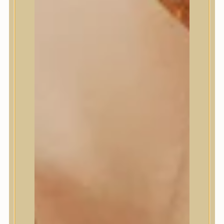
Masil
Medi-Peel
medicube
Meditherapy
Missha
Mixsoon
Mizon
Nature Republic
Neogen Dermalogy
Nine Less
Numbuzin
OOTD
Orien
Peripera
PESTLO
plu
PURCELL
Purito Seoul
Pyunkang Yul