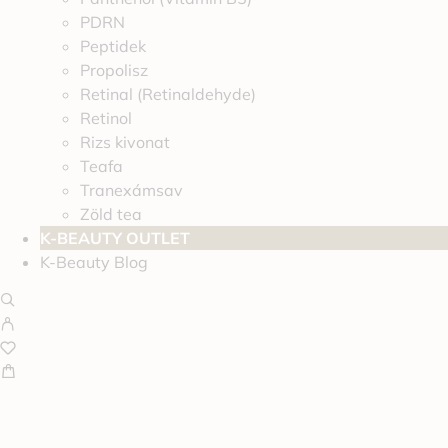
PDRN
Peptidek
Propolisz
Retinal (Retinaldehyde)
Retinol
Rizs kivonat
Teafa
Tranexámsav
Zöld tea
K-BEAUTY OUTLET
K-Beauty Blog