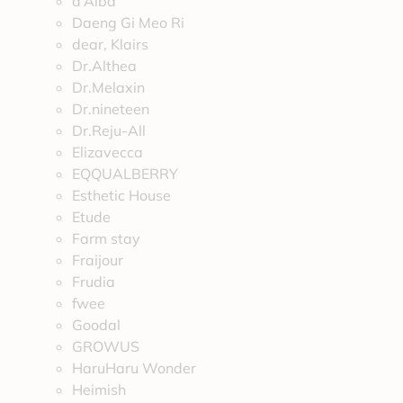
d’Alba
Daeng Gi Meo Ri
dear, Klairs
Dr.Althea
Dr.Melaxin
Dr.nineteen
Dr.Reju-All
Elizavecca
EQQUALBERRY
Esthetic House
Etude
Farm stay
Fraijour
Frudia
fwee
Goodal
GROWUS
HaruHaru Wonder
Heimish