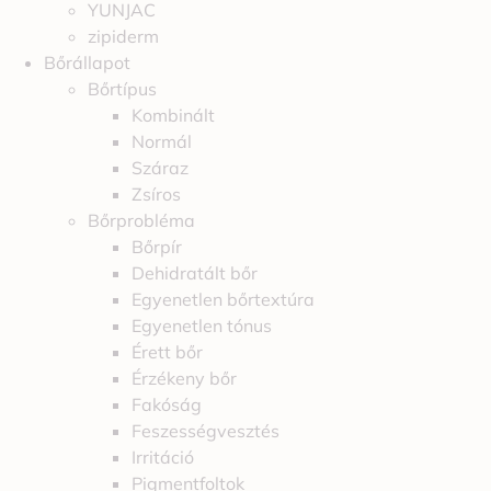
YUNJAC
zipiderm
Bőrállapot
Bőrtípus
Kombinált
Normál
Száraz
Zsíros
Bőrprobléma
Bőrpír
Dehidratált bőr
Egyenetlen bőrtextúra
Egyenetlen tónus
Érett bőr
Érzékeny bőr
Fakóság
Feszességvesztés
Irritáció
Pigmentfoltok