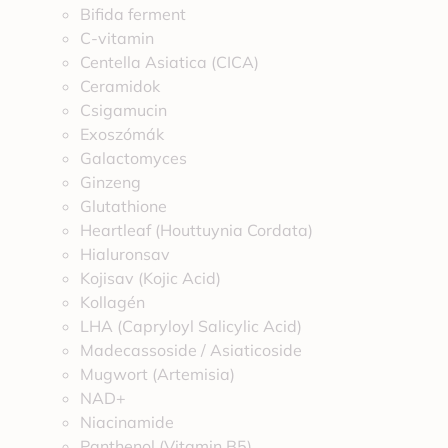
Bifida ferment
C-vitamin
Centella Asiatica (CICA)
Ceramidok
Csigamucin
Exoszómák
Galactomyces
Ginzeng
Glutathione
Heartleaf (Houttuynia Cordata)
Hialuronsav
Kojisav (Kojic Acid)
Kollagén
LHA (Capryloyl Salicylic Acid)
Madecassoside / Asiaticoside
Mugwort (Artemisia)
NAD+
Niacinamide
Panthenol (Vitamin B5)