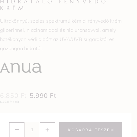
HIDRATÁLÓ FÉNYVÉDŐ
KRÉM
Ultrakönnyű,
széles spektrumú kémiai fényvédő krém
glicerinnel, niacinamiddal és hialuronsavval, amely
hatékonyan védi a bőrt az UVA/UVB sugaraktól és
gazdagon hidratál.
6.850
Ft
5.990
Ft
(119,8 Ft / ml)
KOSÁRBA TESZEM