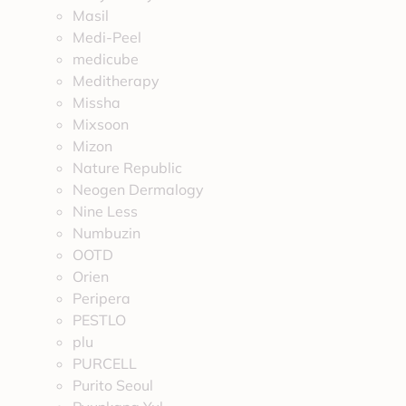
Masil
Medi-Peel
medicube
Meditherapy
Missha
Mixsoon
Mizon
Nature Republic
Neogen Dermalogy
Nine Less
Numbuzin
OOTD
Orien
Peripera
PESTLO
plu
PURCELL
Purito Seoul