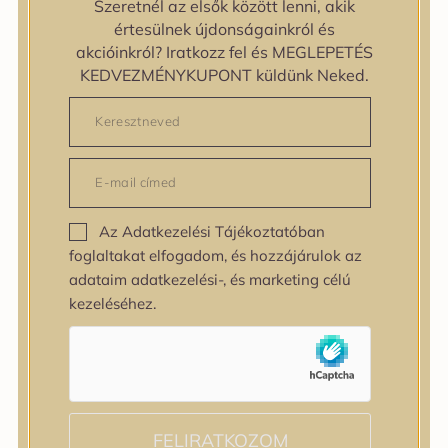
Szeretnél az elsők között lenni, akik
zipiderm
értesülnek újdonságainkról és
Bőrállapot
akcióinkról? Iratkozz fel és MEGLEPETÉS
Bőrállapot
KEDVEZMÉNYKUPONT küldünk Neked.
Bőrtípus
Bőrtípus
Kombinált
Normál
Száraz
Zsíros
Az Adatkezelési Tájékoztatóban
Bőrprobléma
foglaltakat elfogadom, és hozzájárulok az
Bőrprobléma
adataim adatkezelési-, és marketing célú
Bőrpír
kezeléséhez.
Dehidratált bőr
Egyenetlen bőrtextúra
Egyenetlen tónus
Érett bőr
Érzékeny bőr
Fakóság
FELIRATKOZOM