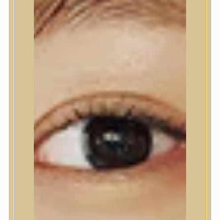
Nyak- és dekoltázs
Ajakápolás
Testápolás
Testápolás
Tusfürdő
Testradír és hámlasztó
Kézápolás
Lábápolás
Hajápolás
Hajápolás
Hajápoló eszközök
Sampon
Hajpakolás / Kondícionáló
Hajápoló ampulla
Hajápoló esszencia
Hajolaj
Fejbőrápolás
Makeup
Makeup