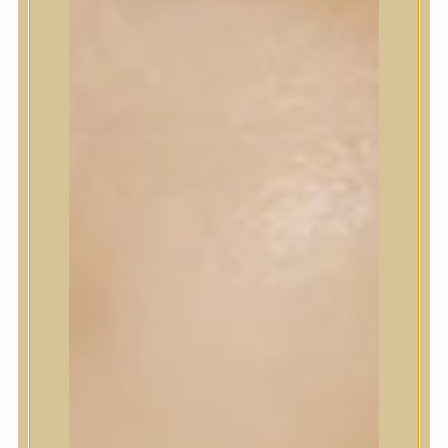
Korrektor
Fixáló
Pirosító, bronzosító
Sminkalap
Ajkak
Szemek
Alapozók és BB krémek
Szettek & Travel Size
Szépségápolási eszközök
Szépségápolási eszközök
Szépségápolási kellékek
Arcroller, gua sha
Elektromos szépségápolási eszközök
Termékminta
Baba-Mama
Akció
Márkák
Márkák