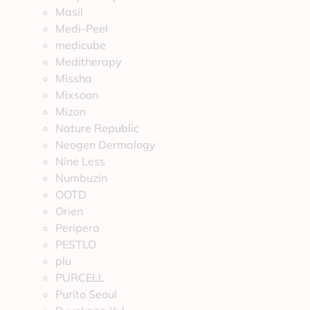
Masil
Medi-Peel
medicube
Meditherapy
Missha
Mixsoon
Mizon
Nature Republic
Neogen Dermalogy
Nine Less
Numbuzin
OOTD
Orien
Peripera
PESTLO
plu
PURCELL
Purito Seoul