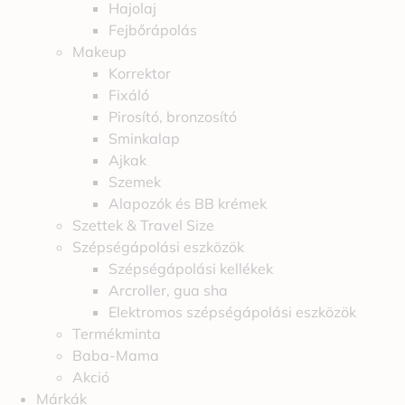
Hajolaj
Fejbőrápolás
Makeup
Korrektor
Fixáló
Pirosító, bronzosító
Sminkalap
Ajkak
Szemek
Alapozók és BB krémek
Szettek & Travel Size
Szépségápolási eszközök
Szépségápolási kellékek
Arcroller, gua sha
Elektromos szépségápolási eszközök
Termékminta
Baba-Mama
Akció
Márkák