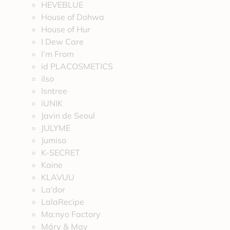
HEVEBLUE
House of Dohwa
House of Hur
I Dew Care
I’m From
id PLACOSMETICS
ilso
Isntree
iUNIK
Javin de Seoul
JULYME
Jumiso
K-SECRET
Kaine
KLAVUU
La’dor
LalaRecipe
Ma:nyo Factory
Máry & May