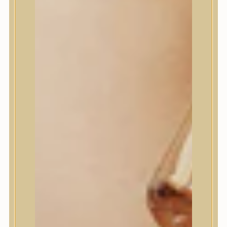
House of Dohwa
House of Hur
I Dew Care
I’m From
id PLACOSMETICS
ilso
Isntree
iUNIK
Javin de Seoul
JULYME
Jumiso
K-SECRET
Kaine
KLAVUU
La’dor
LalaRecipe
Ma:nyo Factory
Máry & May