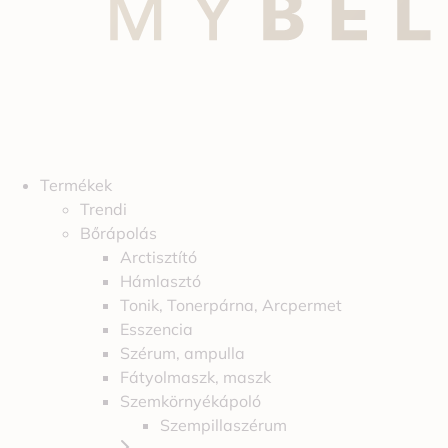
Termékek
Trendi
Bőrápolás
Arctisztító
Hámlasztó
Tonik, Tonerpárna, Arcpermet
Esszencia
Szérum, ampulla
Fátyolmaszk, maszk
Szemkörnyékápoló
Szempillaszérum