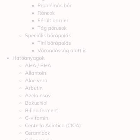
Problémás bőr
Ráncok
Sérült barrier
Tág pórusok
Speciális bőrápolás
Tini bőrápolás
Várandósság alatt is
Hatóanyagok
AHA / BHA
Allantoin
Aloe vera
Arbutin
Azelainsav
Bakuchiol
Bifida ferment
C-vitamin
Centella Asiatica (CICA)
Ceramidok