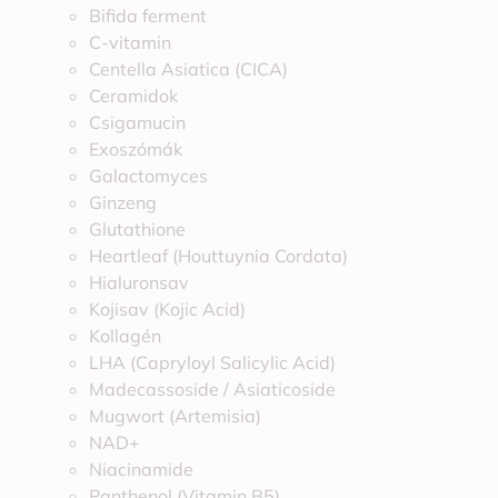
Bifida ferment
C-vitamin
Centella Asiatica (CICA)
Ceramidok
Csigamucin
Exoszómák
Galactomyces
Ginzeng
Glutathione
Heartleaf (Houttuynia Cordata)
Hialuronsav
Kojisav (Kojic Acid)
Kollagén
LHA (Capryloyl Salicylic Acid)
Madecassoside / Asiaticoside
Mugwort (Artemisia)
NAD+
Niacinamide
Panthenol (Vitamin B5)