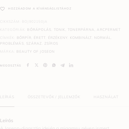
HOZZÁADOM A KÍVÁNSÁGLISTÁHOZ
CIKKSZÁM:
BOJ902150JA
KATEGÓRIÁK:
BŐRÁPOLÁS
,
TONIK, TONERPÁRNA, ARCPERMET
CÍMKÉK:
BŐRPÍR
,
ÉRETT
,
ÉRZÉKENY
,
KOMBINÁLT
,
NORMÁL
,
PROBLÉMÁS
,
SZÁRAZ
,
ZSÍROS
MÁRKA:
BEAUTY OF JOSEON
MEGOSZTÁS
LEÍRÁS
ÖSSZETEVŐK / JELLEMZŐK
HASZNÁLAT
Leírás
A Joseon-dinasztia idején a migamsu néven ismert