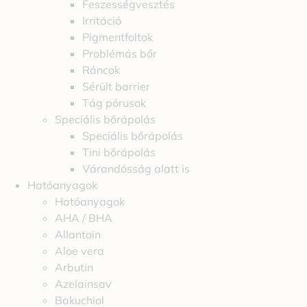
Feszességvesztés
Irritáció
Pigmentfoltok
Problémás bőr
Ráncok
Sérült barrier
Tág pórusok
Speciális bőrápolás
Speciális bőrápolás
Tini bőrápolás
Várandósság alatt is
Hatóanyagok
Hatóanyagok
AHA / BHA
Allantoin
Aloe vera
Arbutin
Azelainsav
Bakuchiol