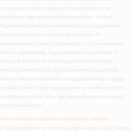
rizskorpavizet a bőr szépítésére használták, a mai
tonikokhoz vagy esszenciákhoz hasonlóan. A Glow
Replenishing Rice Milk modernizálja ezt a hagyományt,
hogy maximalizálja a bőrápolási előnyöket. A
tápanyagokban gazdag rizskivonat és a rizs aminosavai
mélyen a behatolnak, hogy hidratálják és kisimítsák a
száraz, érdes bőrt. Ez a tonik egyedülálló kétrétegű
formulával rendelkezik: egy rizskivonattal gazdagított
nedves réteg a hidratálásért és egy púderréteg a faggyú
szabályozására. Segít megnyugtatni az érzékeny bőrt és
simább textúrát hoz létre, így ideális választás a ragyogó
arcszín eléréséhez.
Mély hidratálás belülről és antioxidáns védelem
A rizskivonattal és rizs aminosavakkal készült tonik fokozza