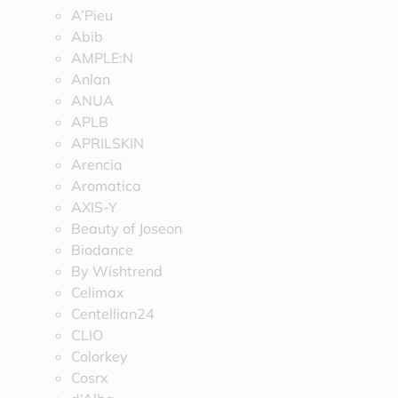
A’Pieu
Abib
AMPLE:N
Anlan
ANUA
APLB
APRILSKIN
Arencia
Aromatica
AXIS-Y
Beauty of Joseon
Biodance
By Wishtrend
Celimax
Centellian24
CLIO
Colorkey
Cosrx