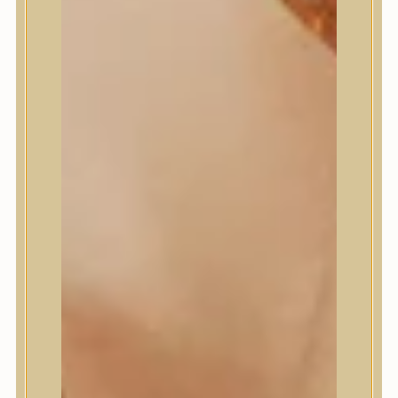
Masil
Medi-Peel
medicube
Meditherapy
Missha
Mixsoon
Mizon
Nature Republic
Neogen Dermalogy
Nine Less
Numbuzin
OOTD
Orien
Peripera
PESTLO
plu
PURCELL
Purito Seoul
Pyunkang Yul