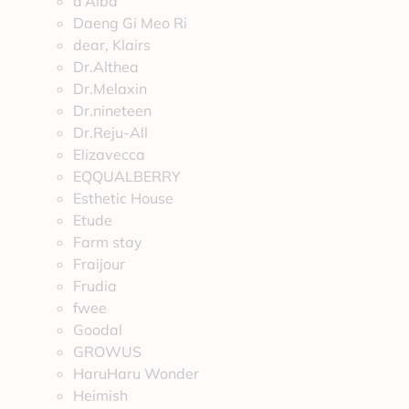
d’Alba
Daeng Gi Meo Ri
dear, Klairs
Dr.Althea
Dr.Melaxin
Dr.nineteen
Dr.Reju-All
Elizavecca
EQQUALBERRY
Esthetic House
Etude
Farm stay
Fraijour
Frudia
fwee
Goodal
GROWUS
HaruHaru Wonder
Heimish