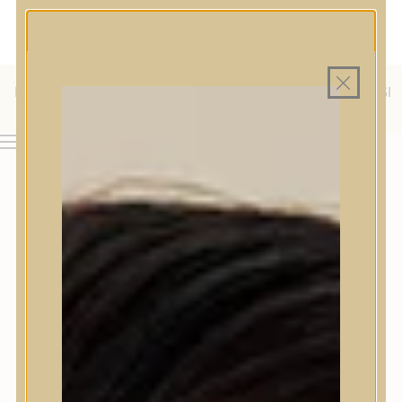
MAGYAR WEBÁRUHÁZ
MINDEN TERMÉK SAJÁT HAZAI RAKTÁRON
INGYENES SZÁLLÍTÁS 19.999 FT FELETT MAGYARORSZÁGRA
KÜLFÖLDRE IS SZÁLLÍTUNK - WE SHIP TO HR, IT, RO, SI
& SK