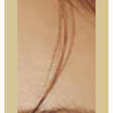
Termékek
Termékek
Trendi
Bőrápolás
Bőrápolás
Arctisztító
Hámlasztó
Tonik, Tonerpárna, Arcpermet
Esszencia
Szérum, ampulla
Fátyolmaszk, maszk
Szemkörnyékápoló
Szemkörnyékápoló
Szempillaszérum
Arckrém, hidratáló krém
Fényvédelem
Éjszakai bőrápolás
Testápolás
Testápolás