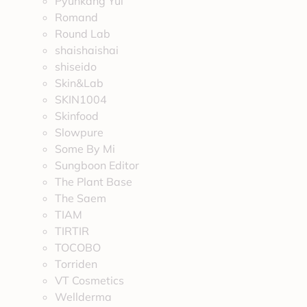
Pyunkang Yul
Romand
Round Lab
shaishaishai
shiseido
Skin&Lab
SKIN1004
Skinfood
Slowpure
Some By Mi
Sungboon Editor
The Plant Base
The Saem
TIAM
TIRTIR
TOCOBO
Torriden
VT Cosmetics
Wellderma