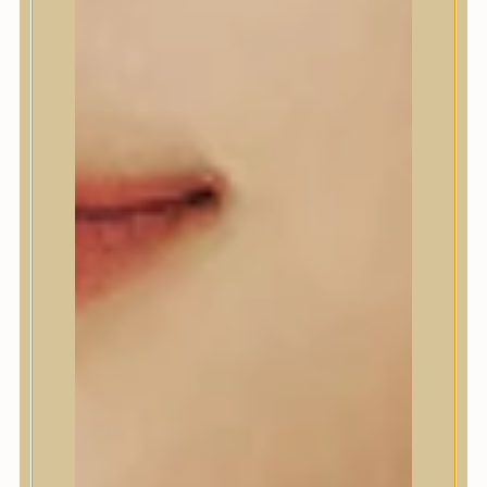
A’Pieu
Abib
AMPLE:N
Anlan
ANUA
APLB
APRILSKIN
Arencia
Aromatica
AXIS-Y
Beauty of Joseon
Biodance
By Wishtrend
Celimax
Centellian24
CLIO
Colorkey
Cosrx
d’Alba