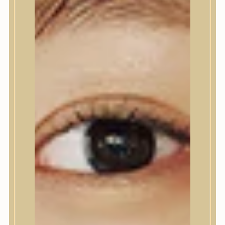
Nyak- és dekoltázs
Ajakápolás
Testápolás
Testápolás
Testradír és hámlasztó
Tusfürdő
Kézápolás
Lábápolás
Hajápolás
Hajápolás
Hajápoló eszközök
Sampon
Hajpakolás / Kondícionáló
Hajápoló ampulla
Hajápoló esszencia
Hajolaj
Fejbőrápolás
Makeup
Makeup