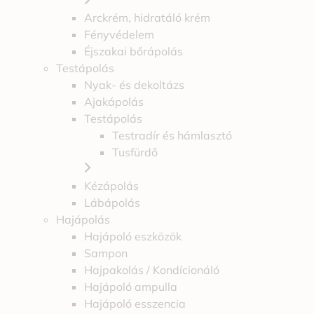
Arckrém, hidratáló krém
Fényvédelem
Éjszakai bőrápolás
Testápolás
Nyak- és dekoltázs
Ajakápolás
Testápolás
Testradír és hámlasztó
Tusfürdő
Kézápolás
Lábápolás
Hajápolás
Hajápoló eszközök
Sampon
Hajpakolás / Kondícionáló
Hajápoló ampulla
Hajápoló esszencia