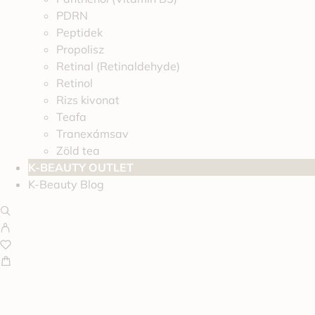
PDRN
Peptidek
Propolisz
Retinal (Retinaldehyde)
Retinol
Rizs kivonat
Teafa
Tranexámsav
Zöld tea
K-BEAUTY OUTLET
K-Beauty Blog