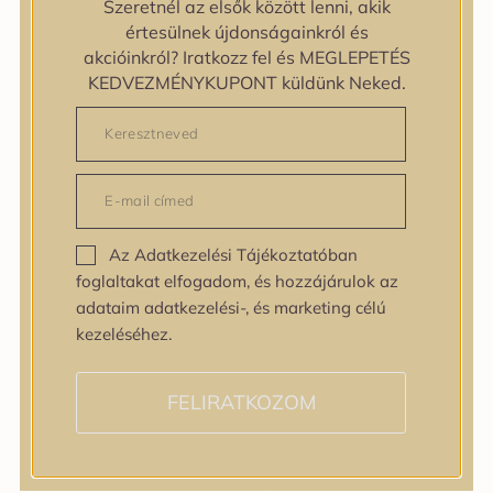
Szeretnél az elsők között lenni, akik
zipiderm
értesülnek újdonságainkról és
Bőrállapot
akcióinkról? Iratkozz fel és MEGLEPETÉS
Bőrállapot
KEDVEZMÉNYKUPONT küldünk Neked.
Bőrtípus
Bőrtípus
Kombinált
Normál
Száraz
Zsíros
Az Adatkezelési Tájékoztatóban
Bőrprobléma
foglaltakat elfogadom, és hozzájárulok az
Bőrprobléma
adataim adatkezelési-, és marketing célú
Bőrpír
kezeléséhez.
Dehidratált bőr
Egyenetlen bőrtextúra
Egyenetlen tónus
FELIRATKOZOM
Érett bőr
Érzékeny bőr
Fakóság