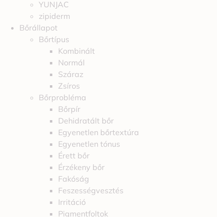
YUNJAC
zipiderm
Bőrállapot
Bőrtípus
Kombinált
Normál
Száraz
Zsíros
Bőrprobléma
Bőrpír
Dehidratált bőr
Egyenetlen bőrtextúra
Egyenetlen tónus
Érett bőr
Érzékeny bőr
Fakóság
Feszességvesztés
Irritáció
Pigmentfoltok