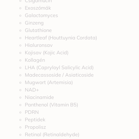
Csigamucin
Exoszómák
Galactomyces
Ginzeng
Glutathione
Heartleaf (Houttuynia Cordata)
Hialuronsav
Kojisav (Kojic Acid)
Kollagén
LHA (Capryloyl Salicylic Acid)
Madecassoside / Asiaticoside
Mugwort (Artemisia)
NAD+
Niacinamide
Panthenol (Vitamin B5)
PDRN
Peptidek
Propolisz
Retinal (Retinaldehyde)