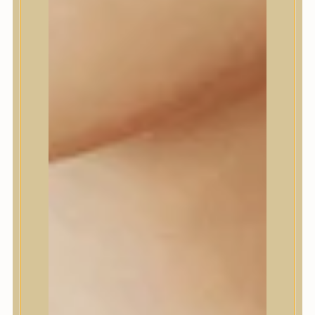
Daeng Gi Meo Ri
dear, Klairs
Dr.Althea
Dr.Melaxin
Dr.nineteen
Dr.Reju-All
Elizavecca
EQQUALBERRY
Esthetic House
Etude
Farm stay
Fraijour
Frudia
fwee
Goodal
GROWUS
HaruHaru Wonder
Heimish
HEVEBLUE