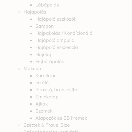
Lábápolás
Hajápolás
Hajápoló eszközök
Sampon
Hajpakolás / Kondícionáló
Hajápoló ampulla
Hajápoló esszencia
Hajolaj
Fejbőrápolás
Makeup
Korrektor
Fixáló
Pirosító, bronzosító
Sminkalap
Ajkak
Szemek
Alapozók és BB krémek
Szettek & Travel Size