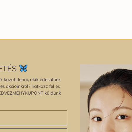
ETÉS
k között lenni, akik értesülnek
s akcióinkról? Iratkozz fel és
EDVEZMÉNYKUPONT küldünk