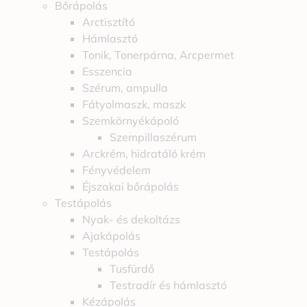
Bőrápolás
Arctisztító
Hámlasztó
Tonik, Tonerpárna, Arcpermet
Esszencia
Szérum, ampulla
Fátyolmaszk, maszk
Szemkörnyékápoló
Szempillaszérum
Arckrém, hidratáló krém
Fényvédelem
Éjszakai bőrápolás
Testápolás
Nyak- és dekoltázs
Ajakápolás
Testápolás
Tusfürdő
Testradír és hámlasztó
Kézápolás