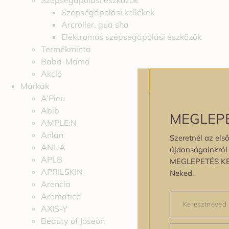
Szépségápolási eszközök
Szépségápolási kellékek
Arcroller, gua sha
Elektromos szépségápolási eszközök
Termékminta
Baba-Mama
Akció
Márkák
A’Pieu
Abib
MEGLEP
AMPLE:N
Anlan
Szeretnél az első
ANUA
újdonságainkról é
APLB
MEGLEPETÉS K
APRILSKIN
Neked.
Arencia
Aromatica
AXIS-Y
Beauty of Joseon