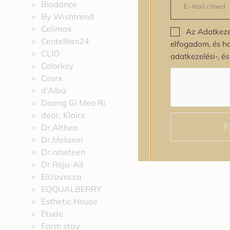
Biodance
By Wishtrend
Celimax
Az Adatkeze
Centellian24
elfogadom, és h
CLIO
adatkezelési-, é
Colorkey
Cosrx
d’Alba
Daeng Gi Meo Ri
dear, Klairs
F
Dr.Althea
Dr.Melaxin
Dr.nineteen
Dr.Reju-All
Elizavecca
EQQUALBERRY
Esthetic House
Etude
Farm stay