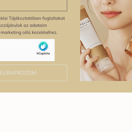
lési Tájékoztatóban foglaltakat
ozzájárulok az adataim
s marketing célú kezeléséhez.
ELIRATKOZOM