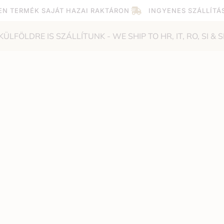
EN TERMÉK SAJÁT HAZAI RAKTÁRON
INGYENES SZÁLLÍTÁ
KÜLFÖLDRE IS SZÁLLÍTUNK - WE SHIP TO HR, IT, RO, SI & S