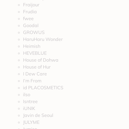
Fraijour
Frudia
fwee
Goodal
GROWUS
HaruHaru Wonder
Heimish
HEVEBLUE
House of Dohwa
House of Hur
I Dew Care
I’m From
id PLACOSMETICS
ilso
Isntree
iUNIK
Javin de Seoul
JULYME