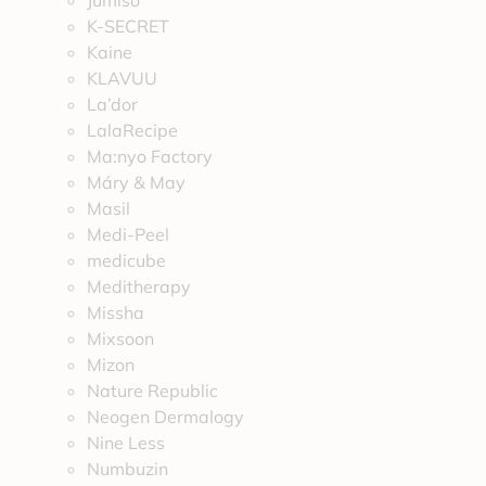
Jumiso
K-SECRET
Kaine
KLAVUU
La’dor
LalaRecipe
Ma:nyo Factory
Máry & May
Masil
Medi-Peel
medicube
Meditherapy
Missha
Mixsoon
Mizon
Nature Republic
Neogen Dermalogy
Nine Less
Numbuzin