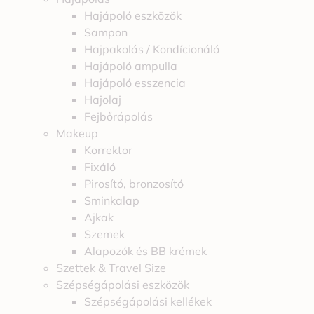
Hajápoló eszközök
Sampon
Hajpakolás / Kondícionáló
Hajápoló ampulla
Hajápoló esszencia
Hajolaj
Fejbőrápolás
Makeup
Korrektor
Fixáló
Pirosító, bronzosító
Sminkalap
Ajkak
Szemek
Alapozók és BB krémek
Szettek & Travel Size
Szépségápolási eszközök
Szépségápolási kellékek