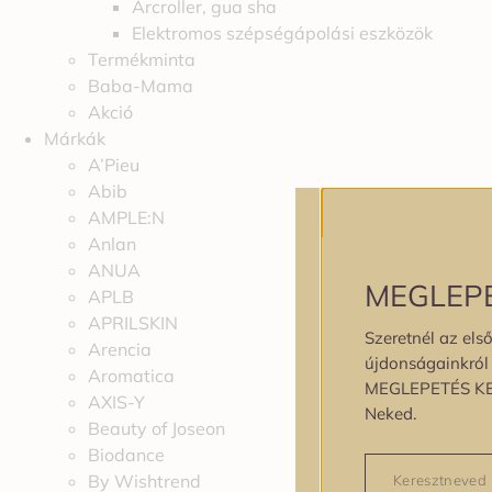
Arcroller, gua sha
Elektromos szépségápolási eszközök
Termékminta
Baba-Mama
Akció
Márkák
A’Pieu
Abib
AMPLE:N
Anlan
ANUA
MEGLEP
APLB
APRILSKIN
Szeretnél az első
Arencia
újdonságainkról é
Aromatica
MEGLEPETÉS K
AXIS-Y
Neked.
Beauty of Joseon
Biodance
By Wishtrend