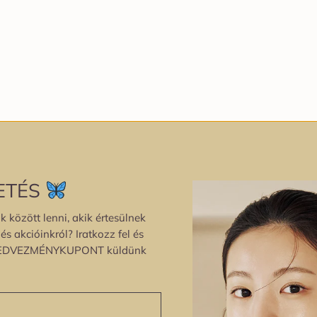
ETÉS
k között lenni, akik értesülnek
s akcióinkról? Iratkozz fel és
EDVEZMÉNYKUPONT küldünk