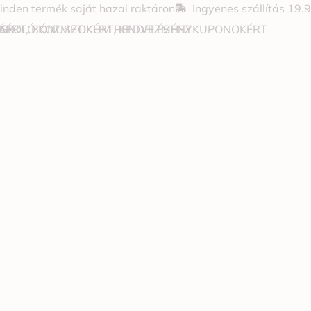
inden termék saját hazai raktáron
Ingyenes szállítás 19.
JÁPOLÓ KOZMETIKUM RENDELÉSHEZ
OKÉRT, BÓNUSZOKÉRT, KEDVEZMÉNYKUPONOKÉRT
 SK