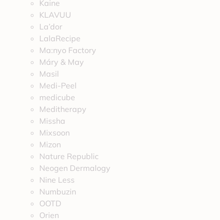
Kaine
KLAVUU
La’dor
LalaRecipe
Ma:nyo Factory
Máry & May
Masil
Medi-Peel
medicube
Meditherapy
Missha
Mixsoon
Mizon
Nature Republic
Neogen Dermalogy
Nine Less
Numbuzin
OOTD
Orien