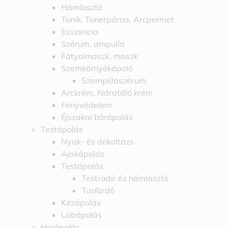
Hámlasztó
Tonik, Tonerpárna, Arcpermet
Esszencia
Szérum, ampulla
Fátyolmaszk, maszk
Szemkörnyékápoló
Szempillaszérum
Arckrém, hidratáló krém
Fényvédelem
Éjszakai bőrápolás
Testápolás
Nyak- és dekoltázs
Ajakápolás
Testápolás
Testradír és hámlasztó
Tusfürdő
Kézápolás
Lábápolás
Hajápolás