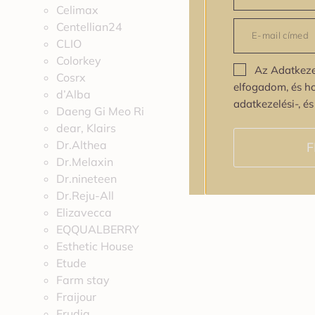
Celimax
Centellian24
CLIO
Colorkey
Az Adatkeze
Cosrx
elfogadom, és h
d’Alba
adatkezelési-, é
Daeng Gi Meo Ri
dear, Klairs
Dr.Althea
F
Dr.Melaxin
Dr.nineteen
Dr.Reju-All
Elizavecca
EQQUALBERRY
Esthetic House
Etude
Farm stay
Fraijour
Frudia