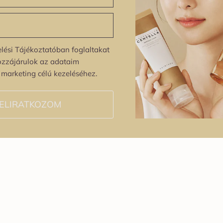
lési Tájékoztatóban foglaltakat
ozzájárulok az adataim
s marketing célú kezeléséhez.
ELIRATKOZOM