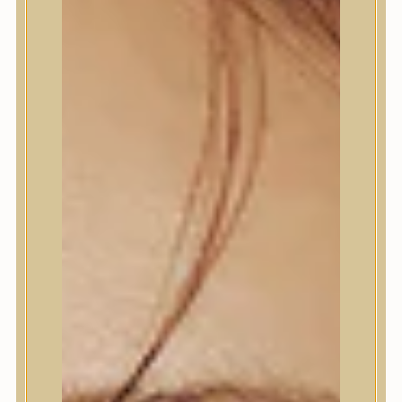
Trendi
Bőrápolás
Arctisztító
Hámlasztó
Tonik, Tonerpárna, Arcpermet
Esszencia
Szérum, ampulla
Fátyolmaszk, maszk
Szemkörnyékápoló
Szempillaszérum
Arckrém, hidratáló krém
Fényvédelem
Éjszakai bőrápolás
Testápolás
Nyak- és dekoltázs
Ajakápolás
Testápolás
Tusfürdő
Testradír és hámlasztó