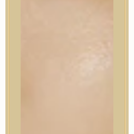
Szépségápolási eszközök
Szépségápolási kellékek
Arcroller, gua sha
Elektromos szépségápolási eszközök
Termékminta
Baba-Mama
Akció
Márkák
A’Pieu
Abib
AMPLE:N
Anlan
ANUA
APLB
APRILSKIN
Arencia
Aromatica
AXIS-Y