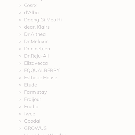
Cosrx
d’Alba
Daeng Gi Meo Ri
dear, Klairs
Dr.Althea
Dr.Melaxin
Dr.nineteen
Dr.Reju-All
Elizavecca
EQQUALBERRY
Esthetic House
Etude
Farm stay
Fraijour
Frudia
fwee
Goodal
GROWUS