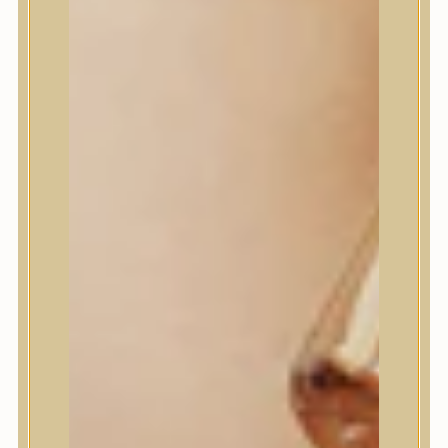
Jumiso
K-SECRET
Kaine
KLAVUU
La’dor
LalaRecipe
Ma:nyo Factory
Máry & May
Masil
Medi-Peel
medicube
Meditherapy
Missha
Mixsoon
Mizon
Nature Republic
Neogen Dermalogy
Nine Less