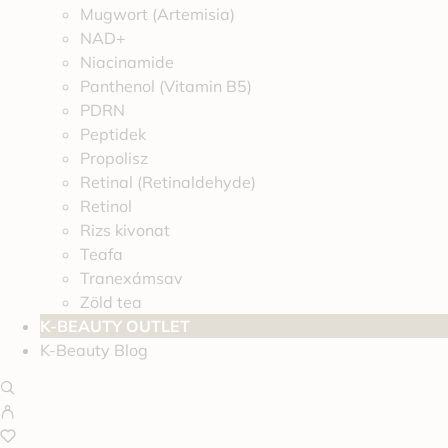
Mugwort (Artemisia)
NAD+
Niacinamide
Panthenol (Vitamin B5)
PDRN
Peptidek
Propolisz
Retinal (Retinaldehyde)
Retinol
Rizs kivonat
Teafa
Tranexámsav
Zöld tea
K-BEAUTY OUTLET
K-Beauty Blog