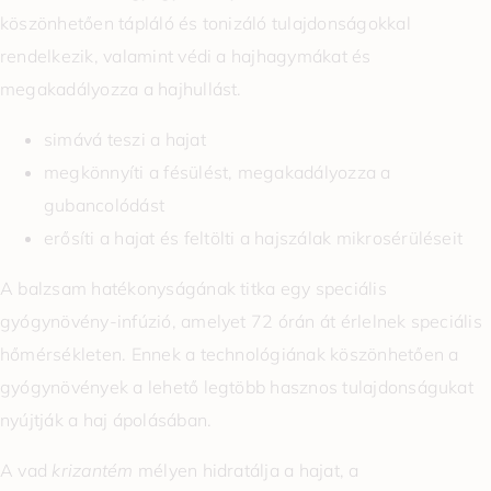
köszönhetően tápláló és tonizáló tulajdonságokkal
rendelkezik, valamint védi a hajhagymákat és
megakadályozza a hajhullást.
simává teszi a hajat
megkönnyíti a fésülést, megakadályozza a
gubancolódást
erősíti a hajat és feltölti a hajszálak mikrosérüléseit
A balzsam hatékonyságának titka egy speciális
gyógynövény-infúzió, amelyet 72 órán át érlelnek speciális
hőmérsékleten. Ennek a technológiának köszönhetően a
gyógynövények a lehető legtöbb hasznos tulajdonságukat
nyújtják a haj ápolásában.
A vad
krizantém
mélyen hidratálja a hajat, a