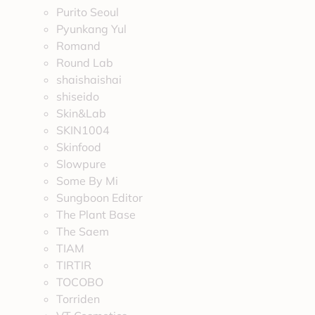
Purito Seoul
Pyunkang Yul
Romand
Round Lab
shaishaishai
shiseido
Skin&Lab
SKIN1004
Skinfood
Slowpure
Some By Mi
Sungboon Editor
The Plant Base
The Saem
TIAM
TIRTIR
TOCOBO
Torriden