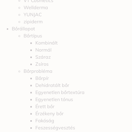
VT Cosmetics
Wellderma
YUNJAC
zipiderm
Bőrállapot
Bőrtípus
Kombinált
Normál
Száraz
Zsíros
Bőrprobléma
Bőrpír
Dehidratált bőr
Egyenetlen bőrtextúra
Egyenetlen tónus
Érett bőr
Érzékeny bőr
Fakóság
Feszességvesztés