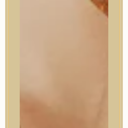
Numbuzin
OOTD
Orien
Peripera
PESTLO
plu
PURCELL
Purito Seoul
Pyunkang Yul
Romand
Round Lab
shaishaishai
shiseido
Skin&Lab
SKIN1004
Skinfood
Slowpure
Some By Mi
Sungboon Editor