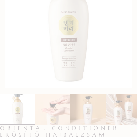
ORIENTAL CONDITIONER
ERŐSÍTŐ HAJBALZSAM