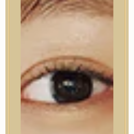
Kézápolás
Lábápolás
Hajápolás
Hajápoló eszközök
Sampon
Hajpakolás / Kondícionáló
Hajápoló ampulla
Hajápoló esszencia
Hajolaj
Fejbőrápolás
Makeup
Korrektor
Fixáló
Pirosító, bronzosító
Sminkalap
Ajkak
Szemek
Alapozók és BB krémek
Szettek & Travel Size