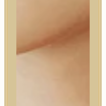
Farm stay
Fraijour
Frudia
fwee
Goodal
GROWUS
HaruHaru Wonder
Heimish
HEVEBLUE
House of Dohwa
House of Hur
I Dew Care
I’m From
id PLACOSMETICS
ilso
Isntree
iUNIK
Javin de Seoul
JULYME