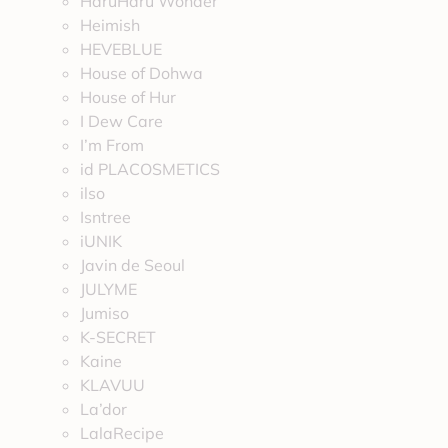
HaruHaru Wonder
Heimish
HEVEBLUE
House of Dohwa
House of Hur
I Dew Care
I’m From
id PLACOSMETICS
ilso
Isntree
iUNIK
Javin de Seoul
JULYME
Jumiso
K-SECRET
Kaine
KLAVUU
La’dor
LalaRecipe