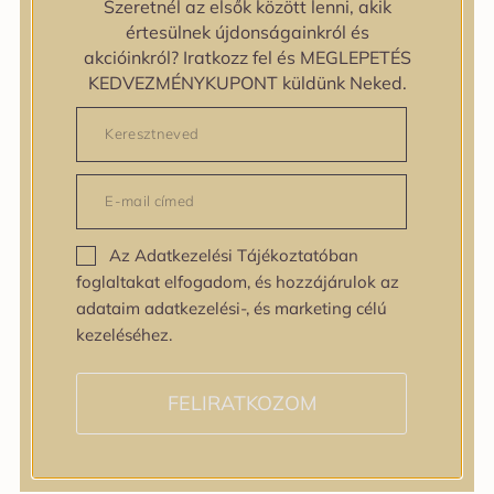
Szeretnél az elsők között lenni, akik
Egyenetlen bőrtextúra
értesülnek újdonságainkról és
Egyenetlen tónus
akcióinkról? Iratkozz fel és MEGLEPETÉS
Érett bőr
KEDVEZMÉNYKUPONT küldünk Neked.
Érzékeny bőr
Fakóság
Feszességvesztés
Irritáció
Pigmentfoltok
Problémás bőr
Az Adatkezelési Tájékoztatóban
Ráncok
foglaltakat elfogadom, és hozzájárulok az
Sérült barrier
adataim adatkezelési-, és marketing célú
Tág pórusok
kezeléséhez.
Speciális bőrápolás
Tini bőrápolás
Várandósság alatt is
FELIRATKOZOM
Hatóanyagok
AHA / BHA
Allantoin