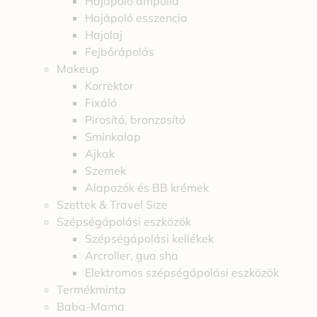
Hajápoló ampulla
Hajápoló esszencia
Hajolaj
Fejbőrápolás
Makeup
Korrektor
Fixáló
Pirosító, bronzosító
Sminkalap
Ajkak
Szemek
Alapozók és BB krémek
Szettek & Travel Size
Szépségápolási eszközök
Szépségápolási kellékek
Arcroller, gua sha
Elektromos szépségápolási eszközök
Termékminta
Baba-Mama