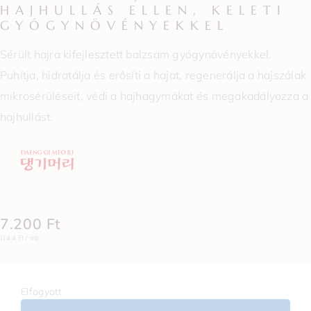
HAJHULLÁS ELLEN, KELETI
GYÓGYNÖVÉNYEKKEL
Sérült hajra kifejlesztett balzsam gyógynövényekkel.
Puhítja, hidratálja és erősíti a hajat, regenerálja a hajszálak
mikrosérüléseit, védi a hajhagymákat és megakadályozza a
hajhullást.
7.200
Ft
(14,4 Ft / ml)
Elfogyott