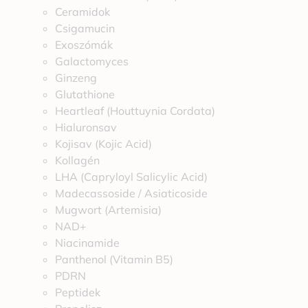
Ceramidok
Csigamucin
Exoszómák
Galactomyces
Ginzeng
Glutathione
Heartleaf (Houttuynia Cordata)
Hialuronsav
Kojisav (Kojic Acid)
Kollagén
LHA (Capryloyl Salicylic Acid)
Madecassoside / Asiaticoside
Mugwort (Artemisia)
NAD+
Niacinamide
Panthenol (Vitamin B5)
PDRN
Peptidek