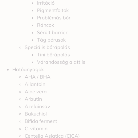
Irritáció
Pigmentfoltok
Problémás bőr
Ráncok
Sérült barrier
Tág pórusok
Speciális bőrápolás
Tini bőrápolás
Várandósság alatt is
Hatóanyagok
AHA / BHA
Allantoin
Aloe vera
Arbutin
Azelainsav
Bakuchiol
Bifida ferment
C-vitamin
Centella Asiatica (CICA)