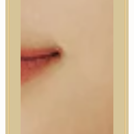
Beauty of Joseon
Biodance
By Wishtrend
Celimax
Centellian24
CLIO
Colorkey
Cosrx
d’Alba
Daeng Gi Meo Ri
dear, Klairs
Dr.Althea
Dr.Melaxin
Dr.nineteen
Dr.Reju-All
Elizavecca
EQQUALBERRY
Esthetic House
Etude