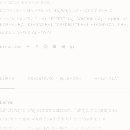
CIKKSZÁM:
DGMR1348500JA
KATEGÓRIÁK:
HAJÁPOLÁS
,
HAJPAKOLÁS / KONDÍCIONÁLÓ
CÍMKÉK:
DAUEROLT HAJ
,
FESTETT HAJ
,
GÖNDÖR HAJ
,
HAJHULLÁS
,
NORMÁL HAJ
,
SZÁRAZ HAJ
,
TÖREDEZETT HAJ
,
VÉKONYSZÁLÚ HAJ
MÁRKA:
DAENG GI MEO RI
MEGOSZTÁS
LEÍRÁS
ÖSSZETEVŐK / JELLEMZŐK
HASZNÁLAT
Leírás
Sérült hajra kifejlesztett balzsam. Puhítja, hidratálja és
erősíti a hajat, vitalitással tölti fel és erősíti azt. A
természetes és gyógynövényes összetevőknek