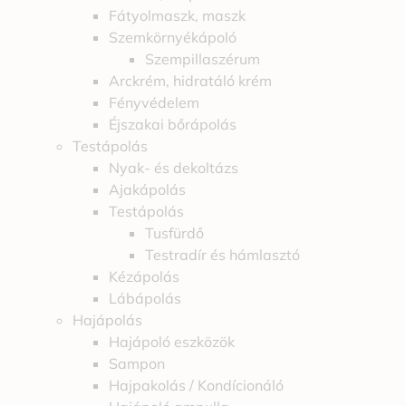
Fátyolmaszk, maszk
Szemkörnyékápoló
Szempillaszérum
Arckrém, hidratáló krém
Fényvédelem
Éjszakai bőrápolás
Testápolás
Nyak- és dekoltázs
Ajakápolás
Testápolás
Tusfürdő
Testradír és hámlasztó
Kézápolás
Lábápolás
Hajápolás
Hajápoló eszközök
Sampon
Hajpakolás / Kondícionáló