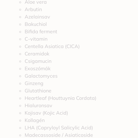
Aloe vera
Arbutin
Azelainsav
Bakuchiol
Bifida ferment
C-vitamin
Centella Asiatica (CICA)
Ceramidok
Csigamucin
Exoszómák
Galactomyces
Ginzeng
Glutathione
Heartleaf (Houttuynia Cordata)
Hialuronsav
Kojisav (Kojic Acid)
Kollagén
LHA (Capryloyl Salicylic Acid)
Madecassoside / Asiaticoside