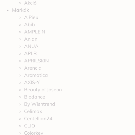
Akció
Márkák
A’Pieu
Abib
AMPLE:N
Anlan
ANUA
APLB
APRILSKIN
Arencia
Aromatica
AXIS-Y
Beauty of Joseon
Biodance
By Wishtrend
Celimax
Centellian24
CLIO
Colorkey