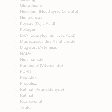
Glutathione
Heartleaf (Houttuynia Cordata)
Hialuronsav
Kojisav (Kojic Acid)
Kollagén
LHA (Capryloyl Salicylic Acid)
Madecassoside / Asiaticoside
Mugwort (Artemisia)
NAD+
Niacinamide
Panthenol (Vitamin B5)
PDRN
Peptidek
Propolisz
Retinal (Retinaldehyde)
Retinol
Rizs kivonat
Teafa