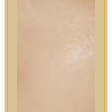
Sminkalap
Ajkak
Szemek
Alapozók és BB krémek
Szettek & Travel Size
Szépségápolási eszközök
Szépségápolási eszközök
Szépségápolási kellékek
Arcroller, gua sha
Elektromos szépségápolási eszközök
Termékminta
Baba-Mama
Akció
Márkák
Márkák
A’Pieu
Abib
AMPLE:N