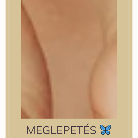
shiseido
Skin&Lab
SKIN1004
Skinfood
Slowpure
Some By Mi
Sungboon Editor
The Plant Base
The Saem
TIAM
TIRTIR
TOCOBO
Torriden
VT Cosmetics
Wellderma
YUNJAC
zipiderm
MEGLEPETÉS
Bőrállapot
Bőrállapot