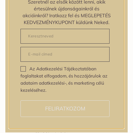
Szeretnél az elsők között lenni, akik
Bőrtípus
értesülnek újdonságainkról és
Bőrtípus
akcióinkról? Iratkozz fel és MEGLEPETÉS
Kombinált
KEDVEZMÉNYKUPONT küldünk Neked.
Normál
Száraz
Zsíros
Bőrprobléma
Bőrprobléma
Bőrpír
Az Adatkezelési Tájékoztatóban
Dehidratált bőr
foglaltakat elfogadom, és hozzájárulok az
Egyenetlen bőrtextúra
adataim adatkezelési-, és marketing célú
Egyenetlen tónus
kezeléséhez.
Érett bőr
Érzékeny bőr
Fakóság
FELIRATKOZOM
Feszességvesztés
Irritáció
Pigmentfoltok