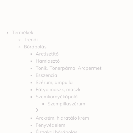
Termékek
Trendi
Bőrápolás
Arctisztító
Hámlasztó
Tonik, Tonerpárna, Arcpermet
Esszencia
Szérum, ampulla
Fátyolmaszk, maszk
Szemkörnyékápoló
Szempillaszérum
Arckrém, hidratáló krém
Fényvédelem
Éjszakai bőrápolás