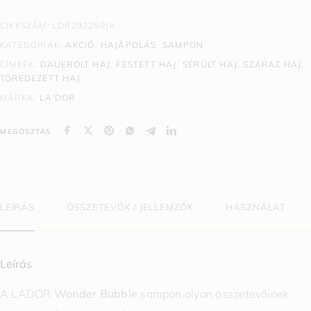
CIKKSZÁM:
LDR292250JA
KATEGÓRIÁK:
AKCIÓ
,
HAJÁPOLÁS
,
SAMPON
CÍMKÉK:
DAUEROLT HAJ
,
FESTETT HAJ
,
SÉRÜLT HAJ
,
SZÁRAZ HAJ
,
TÖREDEZETT HAJ
MÁRKA:
LA'DOR
MEGOSZTÁS
LEÍRÁS
ÖSSZETEVŐK / JELLEMZŐK
HASZNÁLAT
Leírás
A LADOR
Wonder Bubble
sampon olyan összetevőinek