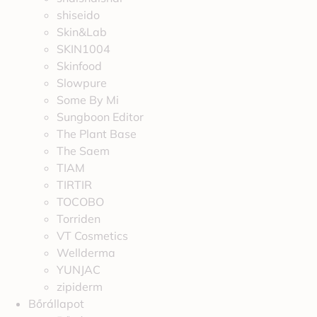
shiseido
Skin&Lab
SKIN1004
Skinfood
Slowpure
Some By Mi
Sungboon Editor
The Plant Base
The Saem
TIAM
TIRTIR
TOCOBO
Torriden
VT Cosmetics
Wellderma
YUNJAC
zipiderm
Bőrállapot