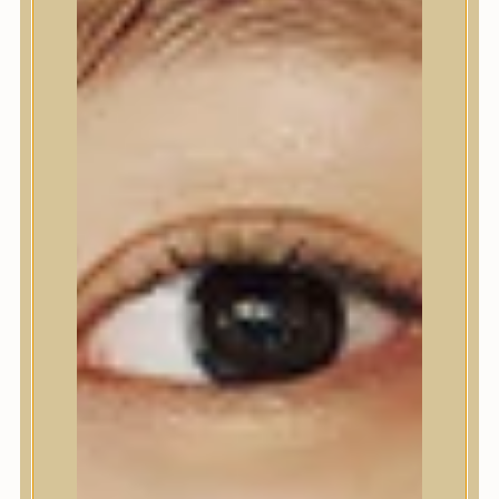
Testápolás
Tusfürdő
Testradír és hámlasztó
Kézápolás
Lábápolás
Hajápolás
Hajápolás
Hajápoló eszközök
Sampon
Hajpakolás / Kondícionáló
Hajápoló ampulla
Hajápoló esszencia
Hajolaj
Fejbőrápolás
Makeup
Makeup
Korrektor
Fixáló
Pirosító, bronzosító