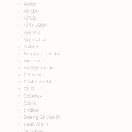
Anlan
ANUA
APLB
APRILSKIN
Arencia
Aromatica
AXIS-Y
Beauty of Joseon
Biodance
By Wishtrend
Celimax
Centellian24
CLIO
Colorkey
Cosrx
d’Alba
Daeng Gi Meo Ri
dear, Klairs
Dr.Althea