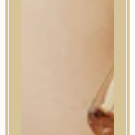
I’m From
id PLACOSMETICS
ilso
Isntree
iUNIK
Javin de Seoul
JULYME
Jumiso
K-SECRET
Kaine
KLAVUU
La’dor
LalaRecipe
Ma:nyo Factory
Máry & May
Masil
Medi-Peel
medicube