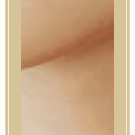
Dr.Melaxin
Dr.nineteen
Dr.Reju-All
Elizavecca
EQQUALBERRY
Esthetic House
Etude
Farm stay
Fraijour
Frudia
fwee
Goodal
GROWUS
HaruHaru Wonder
Heimish
HEVEBLUE
House of Dohwa
House of Hur
I Dew Care