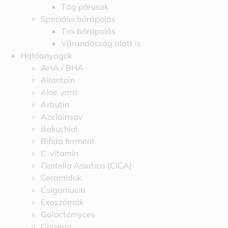
Tág pórusok
Speciális bőrápolás
Tini bőrápolás
Várandósság alatt is
Hatóanyagok
AHA / BHA
Allantoin
Aloe vera
Arbutin
Azelainsav
Bakuchiol
Bifida ferment
C-vitamin
Centella Asiatica (CICA)
Ceramidok
Csigamucin
Exoszómák
Galactomyces
Ginzeng