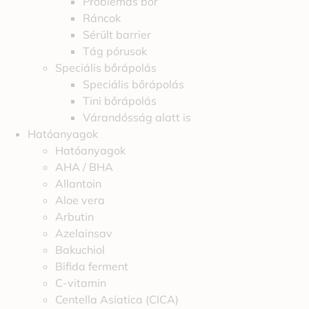
Problémás bőr
Ráncok
Sérült barrier
Tág pórusok
Speciális bőrápolás
Speciális bőrápolás
Tini bőrápolás
Várandósság alatt is
Hatóanyagok
Hatóanyagok
AHA / BHA
Allantoin
Aloe vera
Arbutin
Azelainsav
Bakuchiol
Bifida ferment
C-vitamin
Centella Asiatica (CICA)