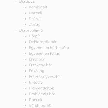
Bőrtípus
Kombinált
Normál
Száraz
Zsíros
Bőrprobléma
Bőrpír
Dehidratált bőr
Egyenetlen bőrtextúra
Egyenetlen tónus
Érett bőr
Érzékeny bőr
Fakóság
Feszességvesztés
Irritáció
Pigmentfoltok
Problémás bőr
Ráncok
Sérült barrier