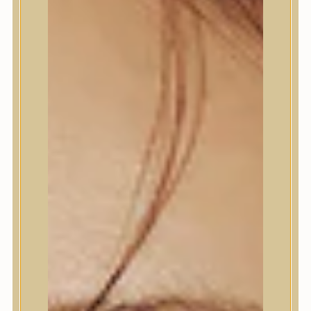
Bőrápolás
Bőrápolás
Arctisztító
Hámlasztó
Tonik, Tonerpárna, Arcpermet
Esszencia
Szérum, ampulla
Fátyolmaszk, maszk
Szemkörnyékápoló
Szemkörnyékápoló
Szempillaszérum
Arckrém, hidratáló krém
Fényvédelem
Éjszakai bőrápolás
Testápolás
Testápolás
Nyak- és dekoltázs
Ajakápolás
Testápolás