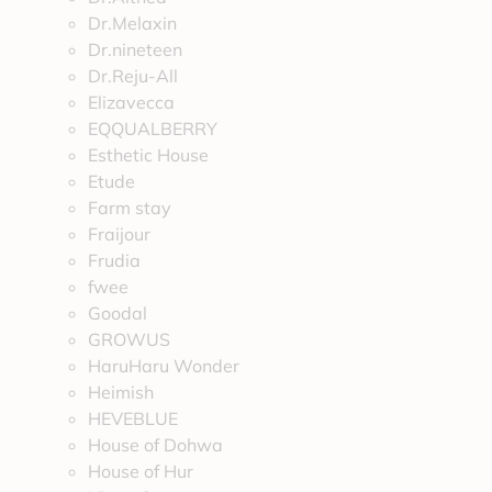
Dr.Melaxin
Dr.nineteen
Dr.Reju-All
Elizavecca
EQQUALBERRY
Esthetic House
Etude
Farm stay
Fraijour
Frudia
fwee
Goodal
GROWUS
HaruHaru Wonder
Heimish
HEVEBLUE
House of Dohwa
House of Hur