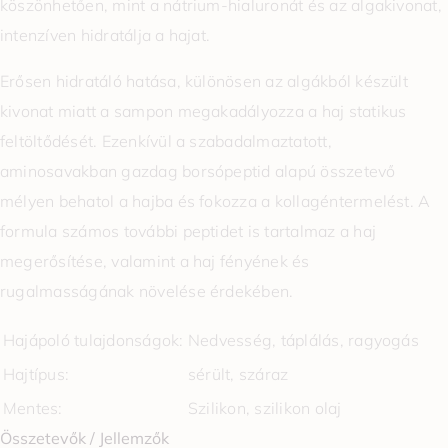
köszönhetően, mint a nátrium-hialuronát és az algakivonat,
intenzíven hidratálja a hajat.
Erősen hidratáló hatása, különösen az algákból készült
kivonat miatt a sampon megakadályozza a haj statikus
feltöltődését. Ezenkívül a szabadalmaztatott,
aminosavakban gazdag borsópeptid alapú összetevő
mélyen behatol a hajba és fokozza a kollagéntermelést. A
formula számos további peptidet is tartalmaz a haj
megerősítése, valamint a haj fényének és
rugalmasságának növelése érdekében.
Hajápoló tulajdonságok:
Nedvesség, táplálás, ragyogás
Hajtípus:
sérült, száraz
Mentes:
Szilikon, szilikon olaj
Összetevők / Jellemzők