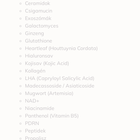
Ceramidok
Csigamucin
Exoszómák
Galactomyces
Ginzeng
Glutathione
Heartleaf (Houttuynia Cordata)
Hialuronsav
Kojisav (Kojic Acid)
Kollagén
LHA (Capryloyl Salicylic Acid)
Madecassoside / Asiaticoside
Mugwort (Artemisia)
NAD+
Niacinamide
Panthenol (Vitamin B5)
PDRN
Peptidek
Propolisz