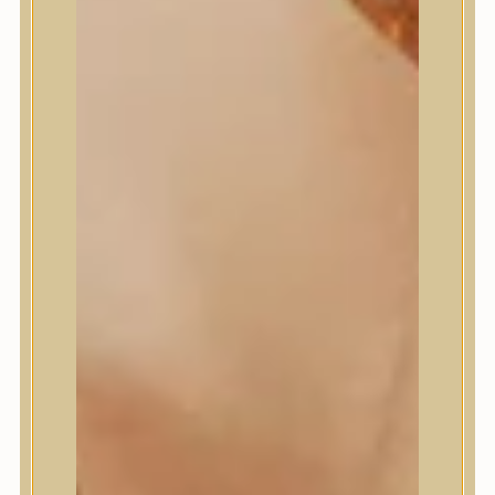
Meditherapy
Missha
Mixsoon
Mizon
Nature Republic
Neogen Dermalogy
Nine Less
Numbuzin
OOTD
Orien
Peripera
PESTLO
plu
PURCELL
Purito Seoul
Pyunkang Yul
Romand
Round Lab
shaishaishai