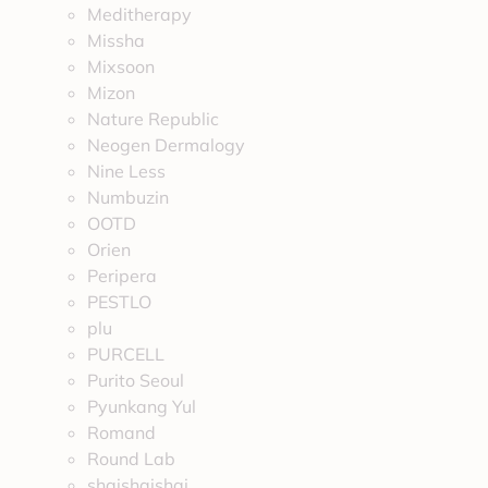
Meditherapy
Missha
Mixsoon
Mizon
Nature Republic
Neogen Dermalogy
Nine Less
Numbuzin
OOTD
Orien
Peripera
PESTLO
plu
PURCELL
Purito Seoul
Pyunkang Yul
Romand
Round Lab
shaishaishai