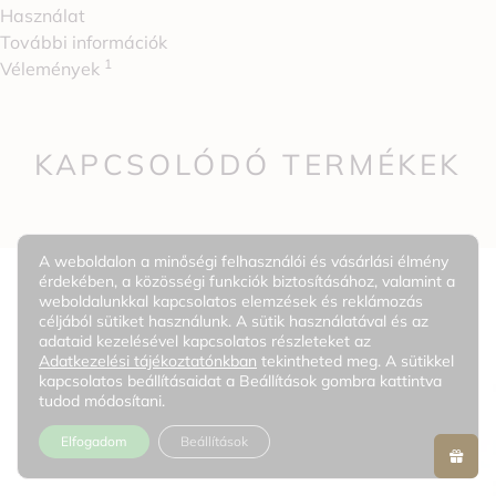
Használat
További információk
1
Vélemények
KAPCSOLÓDÓ TERMÉKEK
A weboldalon a minőségi felhasználói és vásárlási élmény
érdekében, a közösségi funkciók biztosításához, valamint a
weboldalunkkal kapcsolatos elemzések és reklámozás
céljából sütiket használunk. A sütik használatával és az
adataid kezelésével kapcsolatos részleteket az
Adatkezelési tájékoztatónkban
tekintheted meg. A sütikkel
kapcsolatos beállításaidat a Beállítások gombra kattintva
tudod módosítani.
Elfogadom
Beállítások