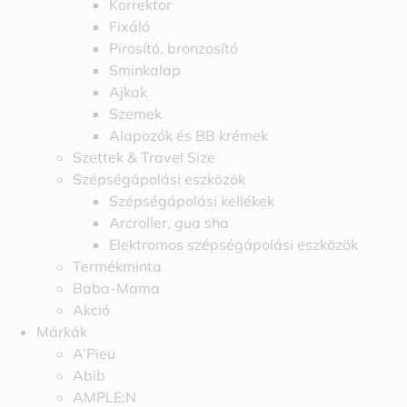
Korrektor
Fixáló
Pirosító, bronzosító
Sminkalap
Ajkak
Szemek
Alapozók és BB krémek
Szettek & Travel Size
Szépségápolási eszközök
Szépségápolási kellékek
Arcroller, gua sha
Elektromos szépségápolási eszközök
Termékminta
Baba-Mama
Akció
Márkák
A’Pieu
Abib
AMPLE:N