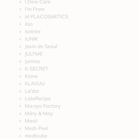
I Dew Care
I’m From
id PLACOSMETICS
ilso
Isntree
iUNIK
Javin de Seoul
JULYME
Jumiso
K-SECRET
Kaine
KLAVUU
La’dor
LalaRecipe
Ma:nyo Factory
Máry & May
Masil
Medi-Peel
medicube