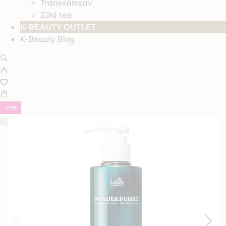
Tranexámsav
Zöld tea
K-BEAUTY OUTLET
K-Beauty Blog
-25%