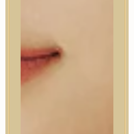
Anlan
ANUA
APLB
APRILSKIN
Arencia
Aromatica
AXIS-Y
Beauty of Joseon
Biodance
By Wishtrend
Celimax
Centellian24
CLIO
Colorkey
Cosrx
d’Alba
Daeng Gi Meo Ri
dear, Klairs
Dr.Althea