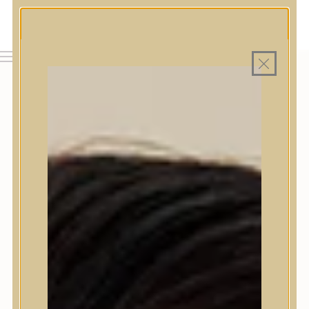
MAGYAR WEBÁRUHÁZ
MINDEN TERMÉK SAJÁT HAZAI RAKTÁRON
INGYENES SZÁLLÍTÁS 19.999 FT FELETT MAGYARORSZÁGRA