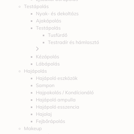
Testápolás
Nyak- és dekoltázs
Ajakápolás
Testápolás
Tusfürdő
Testradír és hámlasztó
Kézápolás
Lábápolás
Hajápolás
Hajápoló eszközök
Sampon
Hajpakolás / Kondícionáló
Hajápoló ampulla
Hajápoló esszencia
Hajolaj
Fejbőrápolás
Makeup