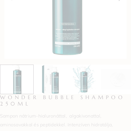
WONDER BUBBLE SHAMPOO
250ML
Sampon nátrium-hialuronáttal, algakivonattal,
aminosavakkal és peptidekkel. Intenzíven hidratálja,