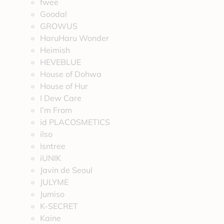
fwee
Goodal
GROWUS
HaruHaru Wonder
Heimish
HEVEBLUE
House of Dohwa
House of Hur
I Dew Care
I’m From
id PLACOSMETICS
ilso
Isntree
iUNIK
Javin de Seoul
JULYME
Jumiso
K-SECRET
Kaine