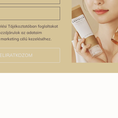
lési Tájékoztatóban foglaltakat
ozzájárulok az adataim
s marketing célú kezeléséhez.
ELIRATKOZOM