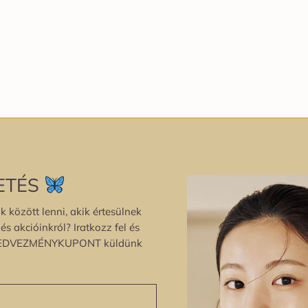
ETÉS
k között lenni, akik értesülnek
s akcióinkról? Iratkozz fel és
EDVEZMÉNYKUPONT küldünk