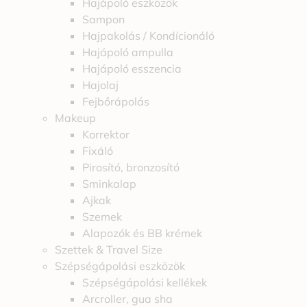
Hajápoló eszközök
Sampon
Hajpakolás / Kondícionáló
Hajápoló ampulla
Hajápoló esszencia
Hajolaj
Fejbőrápolás
Makeup
Korrektor
Fixáló
Pirosító, bronzosító
Sminkalap
Ajkak
Szemek
Alapozók és BB krémek
Szettek & Travel Size
Szépségápolási eszközök
Szépségápolási kellékek
Arcroller, gua sha