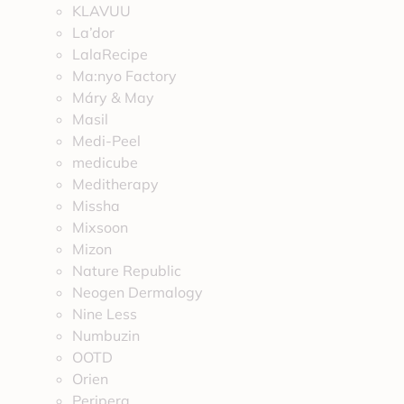
KLAVUU
La’dor
LalaRecipe
Ma:nyo Factory
Máry & May
Masil
Medi-Peel
medicube
Meditherapy
Missha
Mixsoon
Mizon
Nature Republic
Neogen Dermalogy
Nine Less
Numbuzin
OOTD
Orien
Peripera