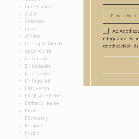
Centellian24
CLIO
Colorkey
Cosrx
Az Adatkeze
d’Alba
elfogadom, és h
Daeng Gi Meo Ri
adatkezelési-, é
dear, Klairs
Dr.Althea
F
Dr.Melaxin
Dr.nineteen
Dr.Reju-All
Elizavecca
EQQUALBERRY
Esthetic House
Etude
Farm stay
Fraijour
Frudia