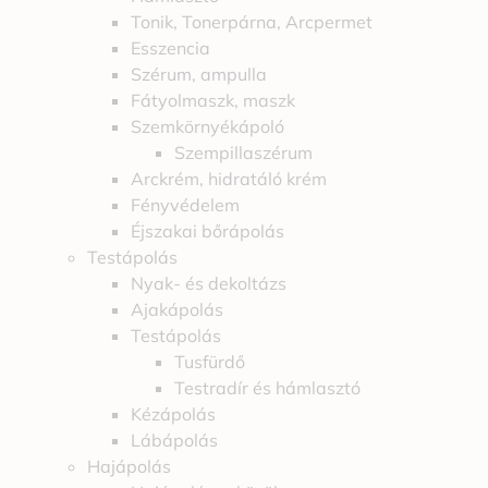
Tonik, Tonerpárna, Arcpermet
Esszencia
Szérum, ampulla
Fátyolmaszk, maszk
Szemkörnyékápoló
Szempillaszérum
Arckrém, hidratáló krém
Fényvédelem
Éjszakai bőrápolás
Testápolás
Nyak- és dekoltázs
Ajakápolás
Testápolás
Tusfürdő
Testradír és hámlasztó
Kézápolás
Lábápolás
Hajápolás