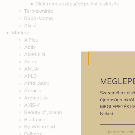
Elektromos szépségápolási eszközök
Termékminta
Baba-Mama
Akció
Márkák
A’Pieu
Abib
AMPLE:N
Anlan
ANUA
APLB
MEGLEP
APRILSKIN
Arencia
Szeretnél az első
Aromatica
újdonságainkról é
AXIS-Y
MEGLEPETÉS K
Beauty of Joseon
Neked.
Biodance
By Wishtrend
Celimax