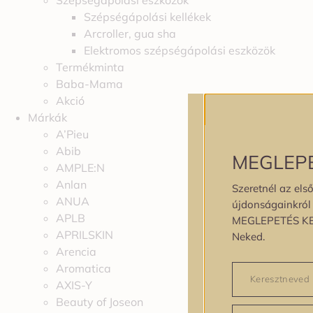
Szépségápolási eszközök
Szépségápolási kellékek
Arcroller, gua sha
Elektromos szépségápolási eszközök
Termékminta
Baba-Mama
Akció
Márkák
A’Pieu
Abib
MEGLEP
AMPLE:N
Anlan
Szeretnél az első
ANUA
újdonságainkról é
APLB
MEGLEPETÉS K
APRILSKIN
Neked.
Arencia
Aromatica
AXIS-Y
Beauty of Joseon