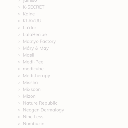
Jumiso
K-SECRET
Kaine
KLAVUU
La’dor
LalaRecipe
Ma:nyo Factory
Máry & May
Masil
Medi-Peel
medicube
Meditherapy
Missha
Mixsoon
Mizon
Nature Republic
Neogen Dermalogy
Nine Less
Numbuzin