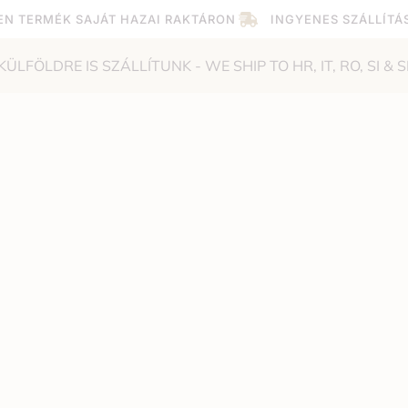
EN TERMÉK SAJÁT HAZAI RAKTÁRON
INGYENES SZÁLLÍTÁ
KÜLFÖLDRE IS SZÁLLÍTUNK - WE SHIP TO HR, IT, RO, SI & S