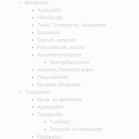
Bőrápolás
Arctisztító
Hámlasztó
Tonik, Tonerpárna, Arcpermet
Esszencia
Szérum, ampulla
Fátyolmaszk, maszk
Szemkörnyékápoló
Szempillaszérum
Arckrém, hidratáló krém
Fényvédelem
Éjszakai bőrápolás
Testápolás
Nyak- és dekoltázs
Ajakápolás
Testápolás
Tusfürdő
Testradír és hámlasztó
Kézápolás