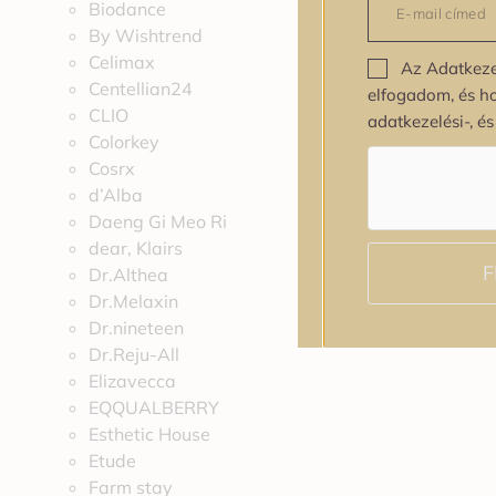
Biodance
By Wishtrend
Celimax
Az Adatkeze
Centellian24
elfogadom, és h
CLIO
adatkezelési-, é
Colorkey
Cosrx
d’Alba
Daeng Gi Meo Ri
dear, Klairs
F
Dr.Althea
Dr.Melaxin
Dr.nineteen
Dr.Reju-All
Elizavecca
EQQUALBERRY
Esthetic House
Etude
Farm stay