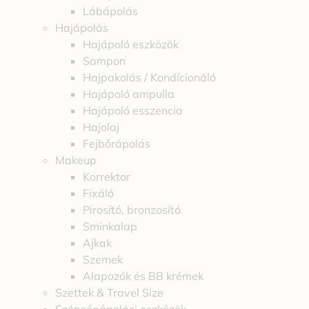
Lábápolás
Hajápolás
Hajápoló eszközök
Sampon
Hajpakolás / Kondícionáló
Hajápoló ampulla
Hajápoló esszencia
Hajolaj
Fejbőrápolás
Makeup
Korrektor
Fixáló
Pirosító, bronzosító
Sminkalap
Ajkak
Szemek
Alapozók és BB krémek
Szettek & Travel Size