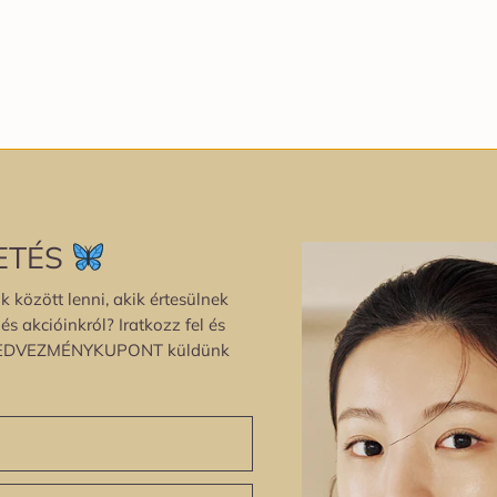
ETÉS
k között lenni, akik értesülnek
s akcióinkról? Iratkozz fel és
EDVEZMÉNYKUPONT küldünk