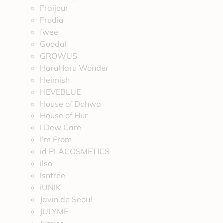
Fraijour
Frudia
fwee
Goodal
GROWUS
HaruHaru Wonder
Heimish
HEVEBLUE
House of Dohwa
House of Hur
I Dew Care
I’m From
id PLACOSMETICS
ilso
Isntree
iUNIK
Javin de Seoul
JULYME