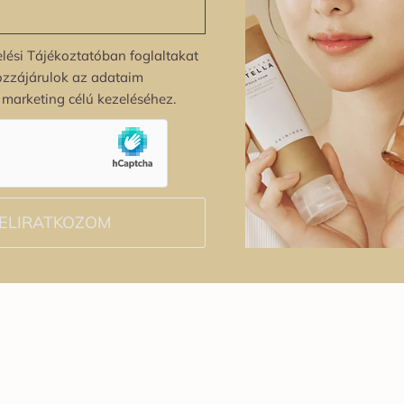
lési Tájékoztatóban foglaltakat
ozzájárulok az adataim
s marketing célú kezeléséhez.
ELIRATKOZOM