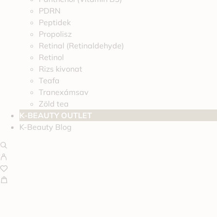
PDRN
Peptidek
Propolisz
Retinal (Retinaldehyde)
Retinol
Rizs kivonat
Teafa
Tranexámsav
Zöld tea
K-BEAUTY OUTLET
K-Beauty Blog