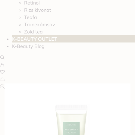
Retinol
Rizs kivonat
Teafa
Tranexámsav
Zöld tea
K-BEAUTY OUTLET
K-Beauty Blog