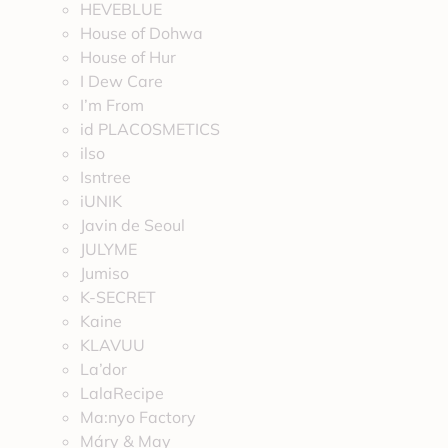
HEVEBLUE
House of Dohwa
House of Hur
I Dew Care
I’m From
id PLACOSMETICS
ilso
Isntree
iUNIK
Javin de Seoul
JULYME
Jumiso
K-SECRET
Kaine
KLAVUU
La’dor
LalaRecipe
Ma:nyo Factory
Máry & May