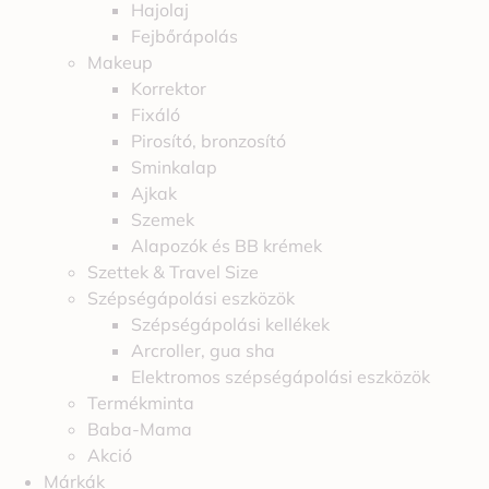
Hajolaj
Fejbőrápolás
Makeup
Korrektor
Fixáló
Pirosító, bronzosító
Sminkalap
Ajkak
Szemek
Alapozók és BB krémek
Szettek & Travel Size
Szépségápolási eszközök
Szépségápolási kellékek
Arcroller, gua sha
Elektromos szépségápolási eszközök
Termékminta
Baba-Mama
Akció
Márkák