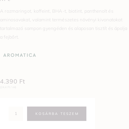
A rozmaringot, koffeint, BHA-t, biotint, panthenolt és
aminosavakat, valamint természetes növényi kivonatokat
tartalmazó sampon gyengéden és alaposan tisztít és ápolja
a fejbőrt.
4.390
Ft
(24,4 Ft / ml)
KOSÁRBA TESZEM