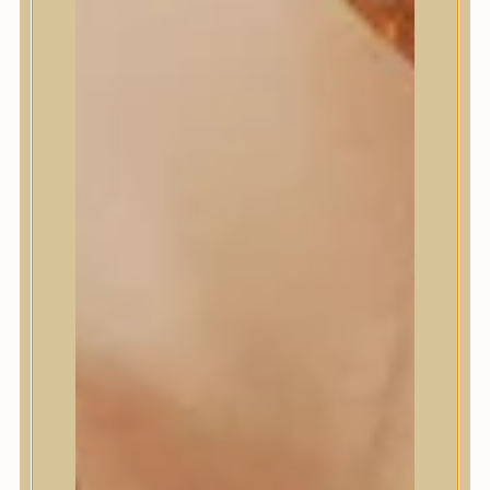
Masil
Medi-Peel
medicube
Meditherapy
Missha
Mixsoon
Mizon
Nature Republic
Neogen Dermalogy
Nine Less
Numbuzin
OOTD
Orien
Peripera
PESTLO
plu
PURCELL
Purito Seoul
Pyunkang Yul