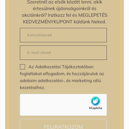
Szeretnél az elsők között lenni, akik
zipiderm
értesülnek újdonságainkról és
Bőrállapot
akcióinkról? Iratkozz fel és MEGLEPETÉS
Bőrállapot
KEDVEZMÉNYKUPONT küldünk Neked.
Bőrtípus
Bőrtípus
Kombinált
Normál
Száraz
Zsíros
Az Adatkezelési Tájékoztatóban
Bőrprobléma
foglaltakat elfogadom, és hozzájárulok az
Bőrprobléma
adataim adatkezelési-, és marketing célú
Bőrpír
kezeléséhez.
Dehidratált bőr
Egyenetlen bőrtextúra
Egyenetlen tónus
Érett bőr
Érzékeny bőr
Fakóság
FELIRATKOZOM