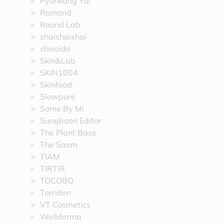
Pyunkang Yul
Romand
Round Lab
shaishaishai
shiseido
Skin&Lab
SKIN1004
Skinfood
Slowpure
Some By Mi
Sungboon Editor
The Plant Base
The Saem
TIAM
TIRTIR
TOCOBO
Torriden
VT Cosmetics
Wellderma