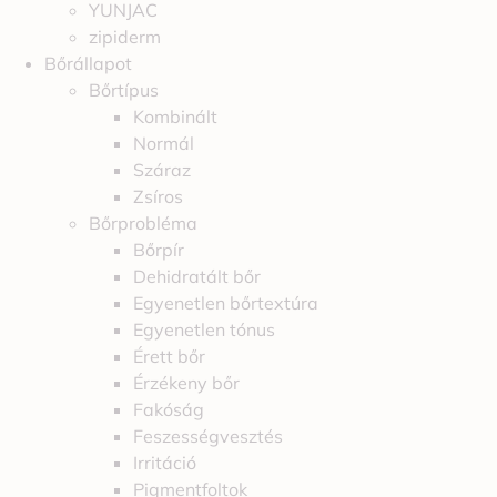
YUNJAC
zipiderm
Bőrállapot
Bőrtípus
Kombinált
Normál
Száraz
Zsíros
Bőrprobléma
Bőrpír
Dehidratált bőr
Egyenetlen bőrtextúra
Egyenetlen tónus
Érett bőr
Érzékeny bőr
Fakóság
Feszességvesztés
Irritáció
Pigmentfoltok