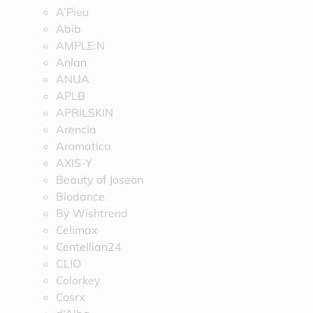
A’Pieu
Abib
AMPLE:N
Anlan
ANUA
APLB
APRILSKIN
Arencia
Aromatica
AXIS-Y
Beauty of Joseon
Biodance
By Wishtrend
Celimax
Centellian24
CLIO
Colorkey
Cosrx