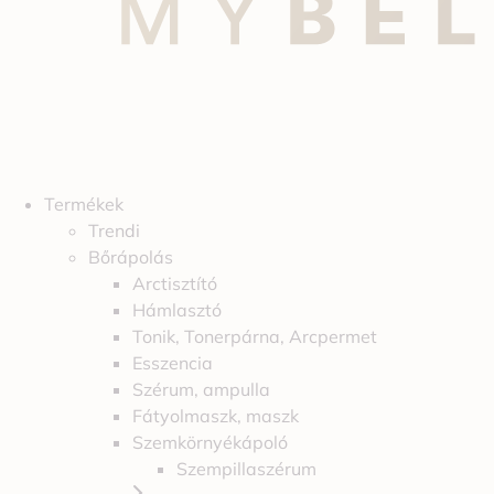
Termékek
Trendi
Bőrápolás
Arctisztító
Hámlasztó
Tonik, Tonerpárna, Arcpermet
Esszencia
Szérum, ampulla
Fátyolmaszk, maszk
Szemkörnyékápoló
Szempillaszérum