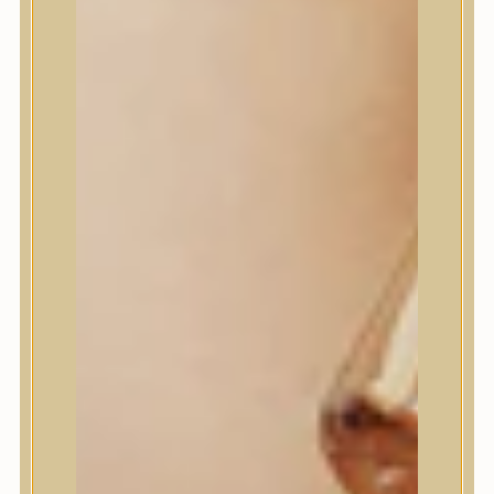
House of Dohwa
House of Hur
I Dew Care
I’m From
id PLACOSMETICS
ilso
Isntree
iUNIK
Javin de Seoul
JULYME
Jumiso
K-SECRET
Kaine
KLAVUU
La’dor
LalaRecipe
Ma:nyo Factory
Máry & May