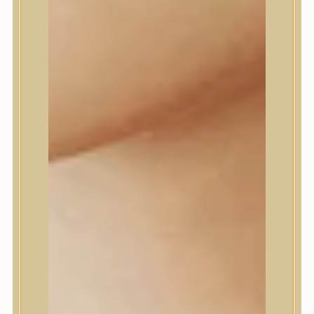
Daeng Gi Meo Ri
dear, Klairs
Dr.Althea
Dr.Melaxin
Dr.nineteen
Dr.Reju-All
Elizavecca
EQQUALBERRY
Esthetic House
Etude
Farm stay
Fraijour
Frudia
fwee
Goodal
GROWUS
HaruHaru Wonder
Heimish
HEVEBLUE