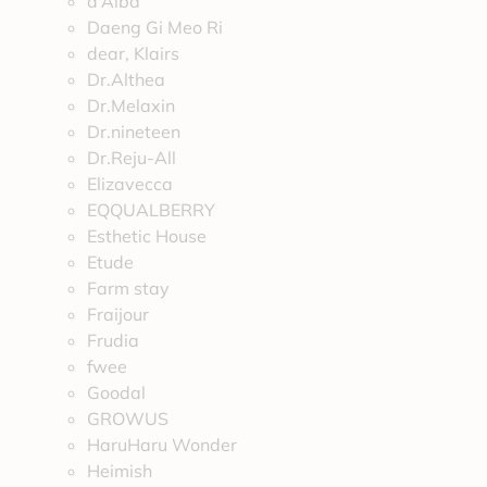
d’Alba
Daeng Gi Meo Ri
dear, Klairs
Dr.Althea
Dr.Melaxin
Dr.nineteen
Dr.Reju-All
Elizavecca
EQQUALBERRY
Esthetic House
Etude
Farm stay
Fraijour
Frudia
fwee
Goodal
GROWUS
HaruHaru Wonder
Heimish