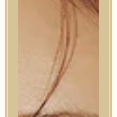
Termékek
Termékek
Trendi
Bőrápolás
Bőrápolás
Arctisztító
Hámlasztó
Tonik, Tonerpárna, Arcpermet
Esszencia
Szérum, ampulla
Fátyolmaszk, maszk
Szemkörnyékápoló
Szemkörnyékápoló
Szempillaszérum
Arckrém, hidratáló krém
Fényvédelem
Éjszakai bőrápolás
Testápolás
Testápolás