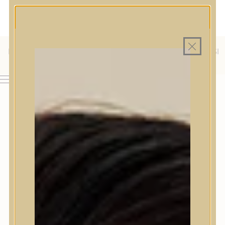
MAGYAR WEBÁRUHÁZ
MINDEN TERMÉK SAJÁT HAZAI RAKTÁRON
INGYENES SZÁLLÍTÁS 19.999 FT FELETT MAGYARORSZÁGRA
KÜLFÖLDRE IS SZÁLLÍTUNK - WE SHIP TO HR, IT, RO, SI
& SK