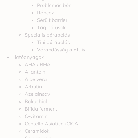
Problémás bőr
Ráncok
Sérült barrier
Tág pórusok
Speciális bőrápolás
Tini bőrápolás
Várandósság alatt is
Hatóanyagok
AHA / BHA
Allantoin
Aloe vera
Arbutin
Azelainsav
Bakuchiol
Bifida ferment
C-vitamin
Centella Asiatica (CICA)
Ceramidok