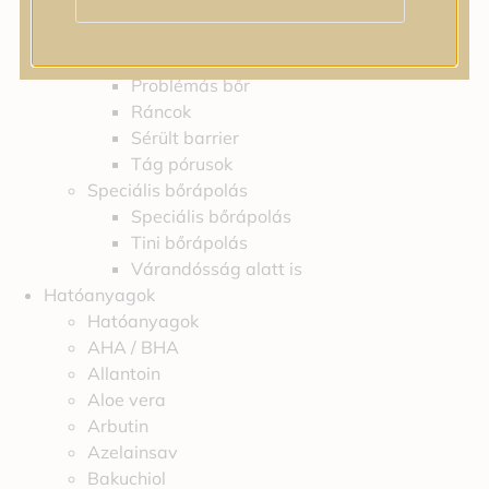
Feszességvesztés
Irritáció
Pigmentfoltok
Problémás bőr
Ráncok
Sérült barrier
Tág pórusok
Speciális bőrápolás
Speciális bőrápolás
Tini bőrápolás
Várandósság alatt is
Hatóanyagok
Hatóanyagok
AHA / BHA
Allantoin
Aloe vera
Arbutin
Azelainsav
Bakuchiol