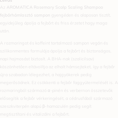
Leírás
Az
AROMATICA Rosemary Scalp Scaling Shampoo
fejbőrhámlasztó sampon
gyengéden és alaposan tisztít,
egyidejűleg ápolja a fejbőrt és friss érzetet hagy maga
után.
A rozmaringot és koffeint tartalmazó sampon vegán és
szilikonmentes formulája ápolja a fejbőrt és biztonságos,
napi hajmosást biztosít. A BHA-nak (szalicilsav)
köszönhetően eltávolítja az elhalt hámsejteket, így a fejbőr
újra szabadon lélegezhet, a hajgyökerek pedig
megerősödnek. Ez csökkenti a fejbőr faggyútermelését is. A
rozmaringból származó α-pinén és verbernon összetevők
elősegítik a fejbőr vérkeringését, a cédrusfából származó
szeszkviterpén alapú β-hamazulén pedig segít
megtisztítani és vitalizálni a fejbőrt.