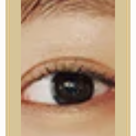
Nyak- és dekoltázs
Ajakápolás
Testápolás
Testápolás
Tusfürdő
Testradír és hámlasztó
Kézápolás
Lábápolás
Hajápolás
Hajápolás
Hajápoló eszközök
Sampon
Hajpakolás / Kondícionáló
Hajápoló ampulla
Hajápoló esszencia
Hajolaj
Fejbőrápolás
Makeup
Makeup