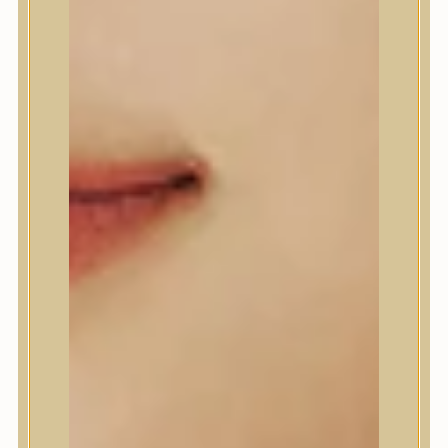
A’Pieu
Abib
AMPLE:N
Anlan
ANUA
APLB
APRILSKIN
Arencia
Aromatica
AXIS-Y
Beauty of Joseon
Biodance
By Wishtrend
Celimax
Centellian24
CLIO
Colorkey
Cosrx
d’Alba