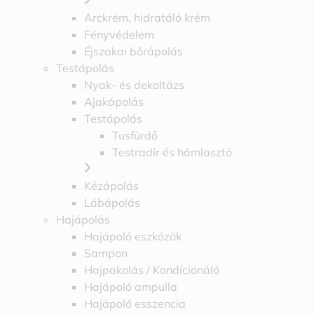
Arckrém, hidratáló krém
Fényvédelem
Éjszakai bőrápolás
Testápolás
Nyak- és dekoltázs
Ajakápolás
Testápolás
Tusfürdő
Testradír és hámlasztó
Kézápolás
Lábápolás
Hajápolás
Hajápoló eszközök
Sampon
Hajpakolás / Kondícionáló
Hajápoló ampulla
Hajápoló esszencia