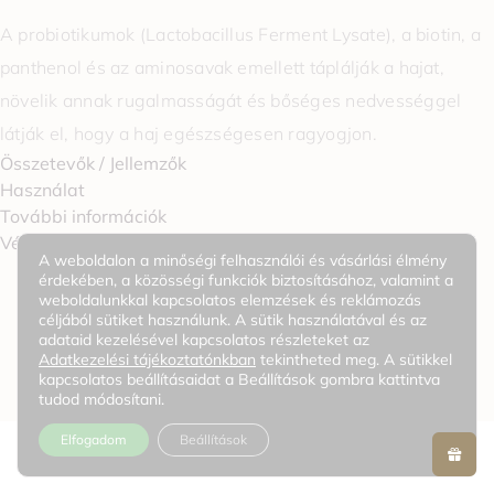
A probiotikumok (Lactobacillus Ferment Lysate), a biotin, a
panthenol és az aminosavak emellett táplálják a hajat,
növelik annak rugalmasságát és bőséges nedvességgel
látják el, hogy a haj egészségesen ragyogjon.
Összetevők / Jellemzők
Használat
További információk
0
Vélemények
A weboldalon a minőségi felhasználói és vásárlási élmény
érdekében, a közösségi funkciók biztosításához, valamint a
weboldalunkkal kapcsolatos elemzések és reklámozás
céljából sütiket használunk. A sütik használatával és az
KAPCSOLÓDÓ TERMÉKEK
adataid kezelésével kapcsolatos részleteket az
Adatkezelési tájékoztatónkban
tekintheted meg. A sütikkel
kapcsolatos beállításaidat a Beállítások gombra kattintva
tudod módosítani.
Elfogadom
Beállítások