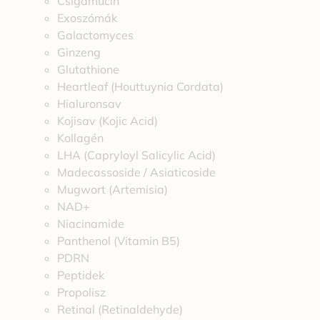
Csigamucin
Exoszómák
Galactomyces
Ginzeng
Glutathione
Heartleaf (Houttuynia Cordata)
Hialuronsav
Kojisav (Kojic Acid)
Kollagén
LHA (Capryloyl Salicylic Acid)
Madecassoside / Asiaticoside
Mugwort (Artemisia)
NAD+
Niacinamide
Panthenol (Vitamin B5)
PDRN
Peptidek
Propolisz
Retinal (Retinaldehyde)