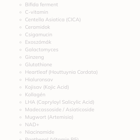
Bifida ferment
C-vitamin
Centella Asiatica (CICA)
Ceramidok
Csigamucin
Exoszómák
Galactomyces
Ginzeng
Glutathione
Heartleaf (Houttuynia Cordata)
Hialuronsav
Kojisav (Kojic Acid)
Kollagén
LHA (Capryloyl Salicylic Acid)
Madecassoside / Asiaticoside
Mugwort (Artemisia)
NAD+
Niacinamide
Panthenol (Vitamin B5)