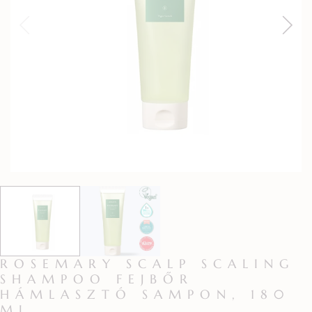
ROSEMARY SCALP SCALING
SHAMPOO FEJBŐR
HÁMLASZTÓ SAMPON, 180
ML