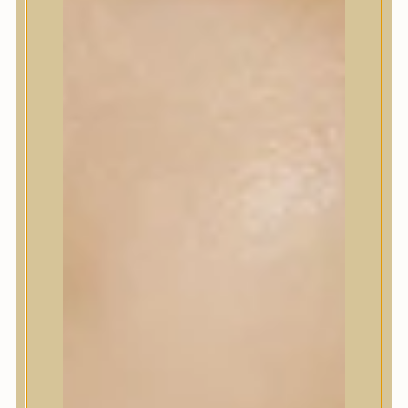
Korrektor
Fixáló
Pirosító, bronzosító
Sminkalap
Ajkak
Szemek
Alapozók és BB krémek
Szettek & Travel Size
Szépségápolási eszközök
Szépségápolási eszközök
Szépségápolási kellékek
Arcroller, gua sha
Elektromos szépségápolási eszközök
Termékminta
Baba-Mama
Akció
Márkák
Márkák