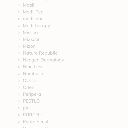
Masil
Medi-Peel
medicube
Meditherapy
Missha
Mixsoon
Mizon
Nature Republic
Neogen Dermalogy
Nine Less
Numbuzin
OOTD
Orien
Peripera
PESTLO
plu
PURCELL
Purito Seoul