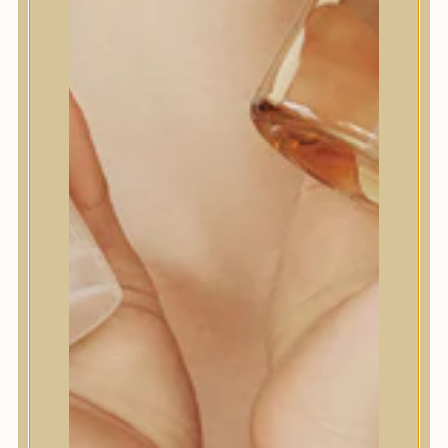
Elfogadom az
Általános
Szerződési Feltételeket
és az
Adatkezelési Szabályzatot
Értesítést kérek
HOZZÁADOM A KÍVÁNSÁGLISTÁHOZ
CIKKSZÁM:
AMC507400JA
KATEGÓRIÁK:
HAJÁPOLÁS
,
HAJPAKOLÁS /
KONDÍCIONÁLÓ
CÍMKÉK:
SZÁRAZ HAJ
,
VÉKONYSZÁLÚ HAJ
MÁRKA:
AROMATICA