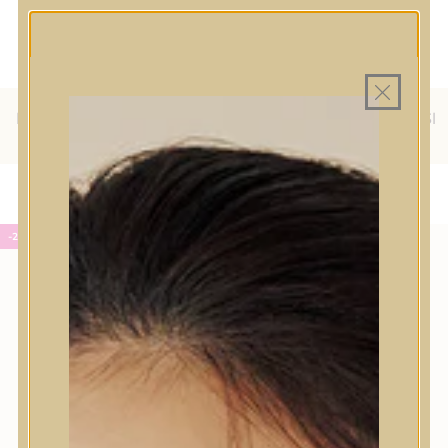
MINDEN TERMÉK SAJÁT HAZAI
MAGYAR WEBÁRUHÁZ
RAKTÁRON
INGYENES SZÁLLÍTÁS 19.999
FT FELETT MAGYARORSZÁGRA
KÜLFÖLDRE IS SZÁLLÍTUNK - WE SHIP TO HR, IT, RO, SI
& SK
-22%