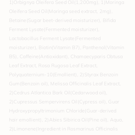
1)Orbignya Oleifera Seed Oil(1,200mg), 1)Moringa
Oleifera Seed Oil(Moringa seed extract, 2mg),
Betaine(Sugar beet-derived moisturizer), Bifida
Ferment Lysate(Fermented moisturizer),
Lactobacillus Ferment Lysate(Fermented
moisturizer), Biotin(Vitamin B7), Panthenol(Vitamin
B5), Caffeine(Antioxidant), Chamaecyparis Obtusa
Leaf Extract, Rosa Rugosa Leaf Extract,
Polyquaternium-10(Emollient), 2)Styrax Benzoin
Gum(Benzoin oil), Melissa Officinalis Leaf Extract,
2)Cedrus Atlantica Bark Oil(Cedarwood oil),
2)Cupressus Sempervirens Oil(Cypress oil), Guar
Hydroxypropyltrimonium Chloride(Guar-derived
hair emollient), 2)Abies Sibirica Oil(Pine oil), Aqua,
2)Limonene(Ingredient in Rosmarinus Officinalis