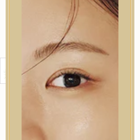
ROSEMARY HAIR THICKENING
CONDITIONER HAJERŐSÍTŐ
BALZSAM 400 ML
Rozmaringos hajerősítő kondicionáló,
mely
volument
ad a vékony, száraz és törékeny
hajnak
, és segít
megerősíteni azt. A balzsam 99 százalékban