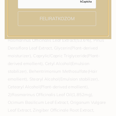
A kondicionáló
szilikon- és szulfátmentes.
FELIRATKOZOM
ÖSSZETEVŐK / JELLEMZŐK
99% Természetes eredetű összetevő
Rosmarinus Officinalis Leaf Extract(53.6%), Pinus
Densiflora Leaf Extract, Glycerin(Plant-derived
moisturizer), Caprylic/Capric Triglyceride(Plant-
derived emollient), Cetyl Alcohol(Emulsion
stabilizer), Behentrimonium Methosulfate(Hair
emollient), Stearyl Alcohol(Emulsion stabilizer),
Cetearyl Alcohol(Plant-derived emollient),
2)Rosmarinus Officinalis Leaf Oil(1,852mg),
Ocimum Basilicum Leaf Extract, Origanum Vulgare
Leaf Extract, Zingiber Officinale Root Extract,