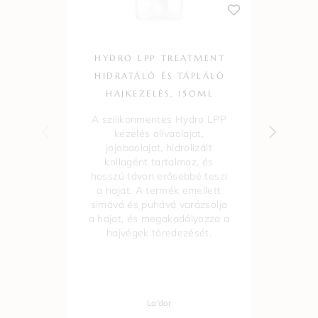
HYDRO LPP TREATMENT
K
HIDRATÁLÓ ÉS TÁPLÁLÓ
HAJKEZELÉS, 150ML
NÖ
A szilikonmentes Hydro LPP
kezelés olívaolajat,
jojobaolajat, hidrolizált
s
kollagént tartalmaz, és
hosszú távon erősebbé teszi
ar
a hajat. A termék emellett
hid
simává és puhává varázsolja
a hajat, és megakadályozza a
hajvégek töredezését.
al
La'dor