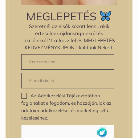
MEGOSZTÁS
MEGLEPETÉS
Szeretnél az elsők között lenni, akik
LEÍRÁS
értesülnek újdonságainkról és
Lejárat: 2026. 07. 06.
akcióinkról? Iratkozz fel és MEGLEPETÉS
KEDVEZMÉNYKUPONT küldünk Neked.
Az AROMATICA
rozmaringos hajerősítő
kondicionáló volument ad a vékony, száraz és
törékeny
hajnak
, és segít megerősíteni azt. A
balzsam 99 százalékban természetes
összetevőkből áll.
A babassu olaj ragyogó fényt
Az Adatkezelési Tájékoztatóban
kölcsönöz a hajnak, míg
a fenyő
,
az oregánó
és
a
foglaltakat elfogadom, és hozzájárulok az
bazsalikom
kivonata optimális tisztítást biztosít.
adataim adatkezelési-, és marketing célú
kezeléséhez.
A
biotin
és
a panthenol
puhává és egészségessé
teszi a hajat.