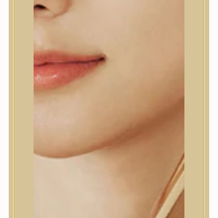
természetes összetevőkből áll.
7.590
Ft
5.950
Ft
(14,9 Ft / ml)
Elfogyott
E-mailt kérek, ha a termék újra elérhető