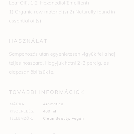
Leaf Oil), 1,2-Hexanediol(Emollient)
1) Organic raw material(s) 2) Naturally found in
essential oil(s)
HASZNÁLAT
Samponozás után egyenletesen vigyük fel a haj
teljes hosszára. Hagyjuk hatni 2-3 percig, és
alaposan öblítsük le.
TOVÁBBI INFORMÁCIÓK
MÁRKA
Aromatica
KISZERELÉS
400 ml
JELLEMZŐK
Clean Beauty
,
Vegán