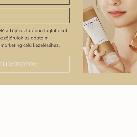
lési Tájékoztatóban foglaltakat
ozzájárulok az adataim
s marketing célú kezeléséhez.
ELIRATKOZOM