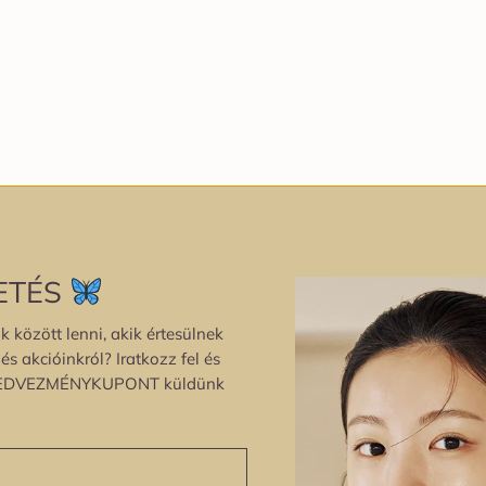
ETÉS
k között lenni, akik értesülnek
s akcióinkról? Iratkozz fel és
EDVEZMÉNYKUPONT küldünk