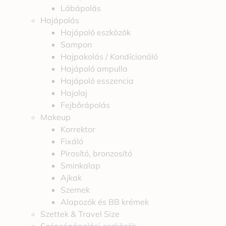
Lábápolás
Hajápolás
Hajápoló eszközök
Sampon
Hajpakolás / Kondícionáló
Hajápoló ampulla
Hajápoló esszencia
Hajolaj
Fejbőrápolás
Makeup
Korrektor
Fixáló
Pirosító, bronzosító
Sminkalap
Ajkak
Szemek
Alapozók és BB krémek
Szettek & Travel Size