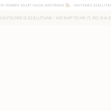
EN TERMÉK SAJÁT HAZAI RAKTÁRON
INGYENES SZÁLLÍTÁ
KÜLFÖLDRE IS SZÁLLÍTUNK - WE SHIP TO HR, IT, RO, SI & S