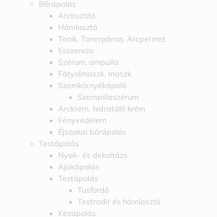
Bőrápolás
Arctisztító
Hámlasztó
Tonik, Tonerpárna, Arcpermet
Esszencia
Szérum, ampulla
Fátyolmaszk, maszk
Szemkörnyékápoló
Szempillaszérum
Arckrém, hidratáló krém
Fényvédelem
Éjszakai bőrápolás
Testápolás
Nyak- és dekoltázs
Ajakápolás
Testápolás
Tusfürdő
Testradír és hámlasztó
Kézápolás