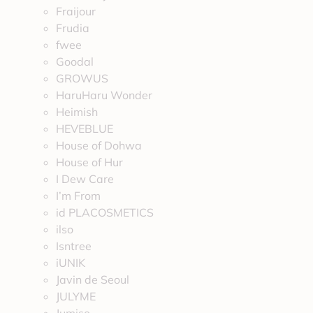
Fraijour
Frudia
fwee
Goodal
GROWUS
HaruHaru Wonder
Heimish
HEVEBLUE
House of Dohwa
House of Hur
I Dew Care
I’m From
id PLACOSMETICS
ilso
Isntree
iUNIK
Javin de Seoul
JULYME