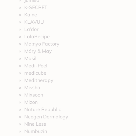
Jumiso
K-SECRET
Kaine
KLAVUU
La’dor
LalaRecipe
Ma:nyo Factory
Máry & May
Masil
Medi-Peel
medicube
Meditherapy
Missha
Mixsoon
Mizon
Nature Republic
Neogen Dermalogy
Nine Less
Numbuzin