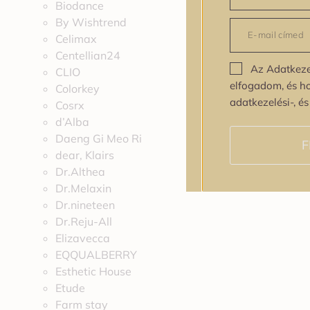
Biodance
By Wishtrend
Celimax
Centellian24
Az Adatkeze
CLIO
elfogadom, és h
Colorkey
adatkezelési-, é
Cosrx
d’Alba
Daeng Gi Meo Ri
F
dear, Klairs
Dr.Althea
Dr.Melaxin
Dr.nineteen
Dr.Reju-All
Elizavecca
EQQUALBERRY
Esthetic House
Etude
Farm stay