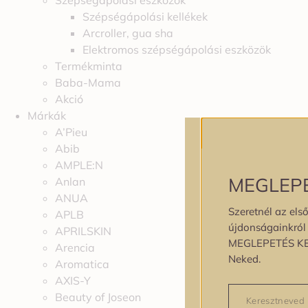
Szépségápolási eszközök
Szépségápolási kellékek
Arcroller, gua sha
Elektromos szépségápolási eszközök
Termékminta
Baba-Mama
Akció
Márkák
A’Pieu
Abib
AMPLE:N
MEGLEP
Anlan
ANUA
Szeretnél az első
APLB
újdonságainkról é
APRILSKIN
MEGLEPETÉS K
Arencia
Neked.
Aromatica
AXIS-Y
Beauty of Joseon